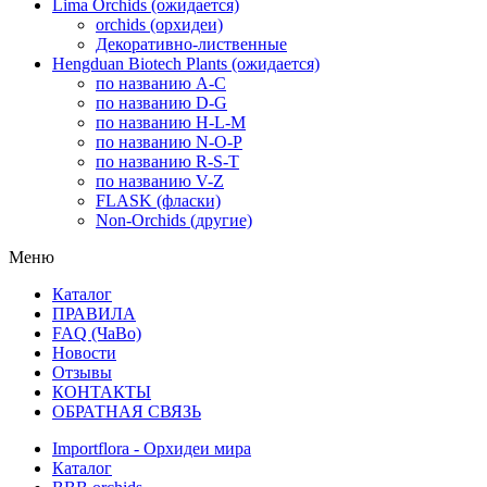
Lima Orchids (ожидается)
orchids (орхидеи)
Декоративно-лиственные
Hengduan Biotech Plants (ожидается)
по названию A-C
по названию D-G
по названию H-L-M
по названию N-O-P
по названию R-S-T
по названию V-Z
FLASK (фласки)
Non-Orchids (другие)
Меню
Каталог
ПРАВИЛА
FAQ (ЧаВо)
Новости
Отзывы
КОНТАКТЫ
ОБРАТНАЯ СВЯЗЬ
Importflora - Орхидеи мира
Каталог