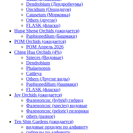
Dendrobium (Дендробиумы)
Oncidium (Онцидиум)
Catasetum (Морковка)
Others (другие)
FLASK (фласки)
Hung Sheng Orchids (ожидается)
Paphiopedilum (Башмаки)
POM Orchids (ожидается)
POM Апрель 2026
Ching Hua Orchids (4%)
Spieces (Видовые)
Dendrobium
Phalaenopsis
Cattleya
Others (Другие виды)
Paphiopedillum (башмаки)
FLASK (фласки)
Joy Orchids (ожидается)
Фаленопсис (hybrid) гибрид
Фаленопсис (species) видовые
Фаленопсис (peloric) пелорики
others (разное)
Ten Shin Gardens (ожидается)
видовые орхидеи по алфавиту
гибриды по алфавиту