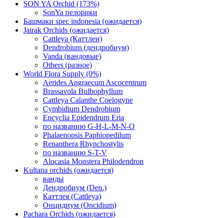
SON YA Orchid (173%)
SonYa пелорики
Башмаки spec indonesia (ожидается)
Jairak Orchids (ожидается)
Cattleya (Каттлеи)
Dendrobium (дендробиум)
Vanda (вандовые)
Others (разное)
World Flora Supply (0%)
Aerides Angraecum Ascocentrum
Brassavola Bulbophyllum
Cattleya Calanthe Coelogyne
Cymbidium Dendrobium
Encyclia Epidendrum Eria
по названию G-H-L-M-N-O
Phalaenopsis Paphiopedilum
Renanthera Rhynchostylis
по названию S-T-V
Alocasia Monstera Philodendron
Kultana orchids (ожидается)
ванды
Дендробиум (Den.)
Каттлея (Cattleya)
Онцидиум (Oncidium)
Pachara Orchids (ожидается)