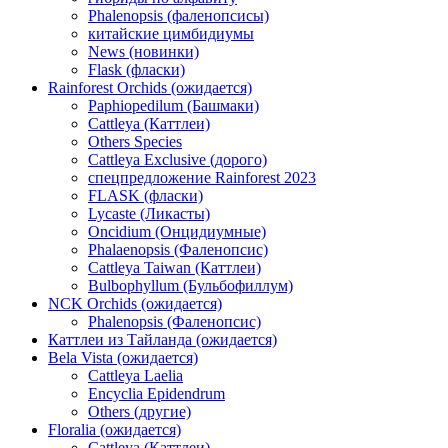
Phalenopsis (фаленопсисы)
китайские цимбидиумы
News (новинки)
Flask (фласки)
Rainforest Orchids (ожидается)
Paphiopedilum (Башмаки)
Cattleya (Каттлеи)
Others Species
Cattleya Exclusive (дорого)
спецпредложение Rainforest 2023
FLASK (фласки)
Lycaste (Ликасты)
Oncidium (Онцидиумные)
Phalaenopsis (Фаленопсис)
Cattleya Taiwan (Каттлеи)
Bulbophyllum (Бульбофиллум)
NCK Orchids (ожидается)
Phalenopsis (Фаленопсис)
Каттлеи из Тайланда (ожидается)
Bela Vista (ожидается)
Cattleya Laelia
Encyclia Epidendrum
Others (другие)
Floralia (ожидается)
Cattleya (Каттлеи)