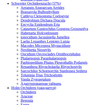
Schwerter Orchideenzucht (37%)
Aerangis Angraecum Aerides
Brassavola Bulbophyllum
Cattleya Cleisostoma Coelogyne
Dendrobium Dichaea Dracula
Encyclia Epidendrum Eria
Catasetum Gastrochilus Gongora Grosourdya
Habenaria Holcoglossum
ionocidium Jacquiniella Jumellea
Laelia Lepanthes Leptotes Luisia
Macodes Micropera Mystacidium
Neofinetia Neostylis
Oncidium Oeceoclades Ornithocephalus
Phalaenopsis Paraphalaenopsis
Paphiopedilum Phaius Pleurothallis Podangis
Renanthera Rhyncholaelia Rhynchostylis
Sarcochilus Schoenorchis Stanhopea Sedirea
Tolumnia Trias Trichoglottis
Vanda Zygopetalum
Адаптированная тайвань
Holm Orchideen (ожидается)
Orchideen
Araceae
Begonia
Farne