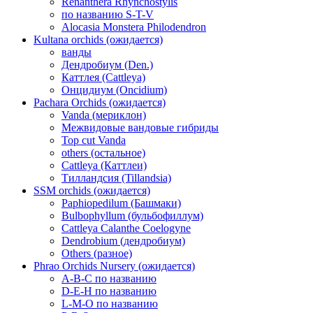
Renanthera Rhynchostylis
по названию S-T-V
Alocasia Monstera Philodendron
Kultana orchids (ожидается)
ванды
Дендробиум (Den.)
Каттлея (Cattleya)
Онцидиум (Oncidium)
Pachara Orchids (ожидается)
Vanda (мериклон)
Межвидовые вандовые гибриды
Top cut Vanda
others (остальное)
Cattleya (Каттлеи)
Тилландсия (Tillandsia)
SSM orchids (ожидается)
Paphiopedilum (Башмаки)
Bulbophyllum (бульбофиллум)
Cattleya Calanthe Coelogyne
Dendrobium (дендробиум)
Others (разное)
Phrao Orchids Nursery (ожидается)
A-B-C по названию
D-E-H по названию
L-M-O по названию