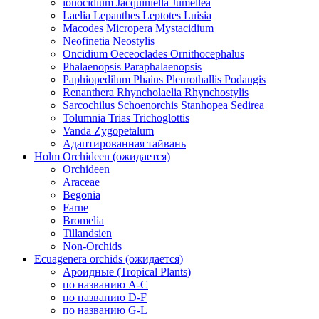
ionocidium Jacquiniella Jumellea
Laelia Lepanthes Leptotes Luisia
Macodes Micropera Mystacidium
Neofinetia Neostylis
Oncidium Oeceoclades Ornithocephalus
Phalaenopsis Paraphalaenopsis
Paphiopedilum Phaius Pleurothallis Podangis
Renanthera Rhyncholaelia Rhynchostylis
Sarcochilus Schoenorchis Stanhopea Sedirea
Tolumnia Trias Trichoglottis
Vanda Zygopetalum
Адаптированная тайвань
Holm Orchideen (ожидается)
Orchideen
Araceae
Begonia
Farne
Bromelia
Tillandsien
Non-Orchids
Ecuagenera orchids (ожидается)
Ароидные (Tropical Plants)
по названию A-C
по названию D-F
по названию G-L