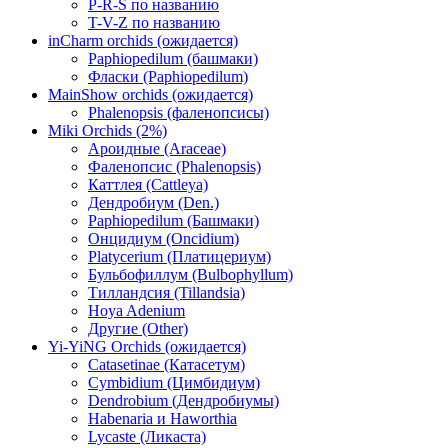
P-R-S по названию
T-V-Z по названию
inCharm orchids (ожидается)
Paphiopedilum (башмаки)
Фласки (Paphiopedilum)
MainShow orchids (ожидается)
Phalenopsis (фаленопсисы)
Miki Orchids (2%)
Ароидные (Araceae)
Фаленопсис (Phalenopsis)
Каттлея (Cattleya)
Дендробиум (Den.)
Paphiopedilum (Башмаки)
Онцидиум (Oncidium)
Platycerium (Платицериум)
Бульбофиллум (Bulbophyllum)
Тилландсия (Tillandsia)
Hoya Adenium
Другие (Other)
Yi-YiNG Orchids (ожидается)
Catasetinae (Катасетум)
Cymbidium (Цимбидиум)
Dendrobium (Дендробиумы)
Habenaria и Haworthia
Lycaste (Ликаста)