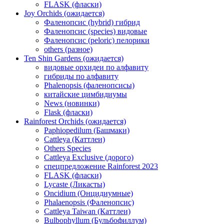
FLASK (фласки)
Joy Orchids (ожидается)
Фаленопсис (hybrid) гибрид
Фаленопсис (species) видовые
Фаленопсис (peloric) пелорики
others (разное)
Ten Shin Gardens (ожидается)
видовые орхидеи по алфавиту
гибриды по алфавиту
Phalenopsis (фаленопсисы)
китайские цимбидиумы
News (новинки)
Flask (фласки)
Rainforest Orchids (ожидается)
Paphiopedilum (Башмаки)
Cattleya (Каттлеи)
Others Species
Cattleya Exclusive (дорого)
спецпредложение Rainforest 2023
FLASK (фласки)
Lycaste (Ликасты)
Oncidium (Онцидиумные)
Phalaenopsis (Фаленопсис)
Cattleya Taiwan (Каттлеи)
Bulbophyllum (Бульбофиллум)