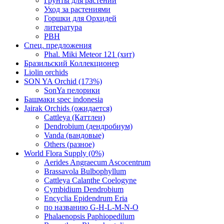
Грунты для растений
Уход за растениями
Горшки для Орхидей
литература
РВН
Спец. предложения
Phal. Miki Meteor 121 (хит)
Бразильский Коллекционер
Liolin orchids
SON YA Orchid (173%)
SonYa пелорики
Башмаки spec indonesia
Jairak Orchids (ожидается)
Cattleya (Каттлеи)
Dendrobium (дендробиум)
Vanda (вандовые)
Others (разное)
World Flora Supply (0%)
Aerides Angraecum Ascocentrum
Brassavola Bulbophyllum
Cattleya Calanthe Coelogyne
Cymbidium Dendrobium
Encyclia Epidendrum Eria
по названию G-H-L-M-N-O
Phalaenopsis Paphiopedilum