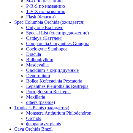
M-O по названию
P-R-S по названию
T-V-Z по названию
Flask (Фласки)
Spec Columbia Orchids (ожидается)
Only one Exclusive
Special List (спецпредложение)
Cattleya (Каттлеи)
Comparettia Coryanthes Gongora
Coelogyne Stanhopea
Dracula
Bulbophyllum
Masdevallia
Oncidium + онцидиумные
Dendrobium
Bollea Kefersteinia Pescatoria
Lepanthes Pleurothallis Restrepia
Porroglossum Restrepia
Maxillaria
others (разное)
Tropicals Plants (ожидается)
​​​​​​​Monstera Anthurium Philodendron
Orchids
флорариум plants
Cava Orchids Brazil