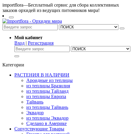
importflora—Бесплатный сервис для сбора коллективных
заказов орхидей из ведущих питомников мира!
Мой кабинет
Вход
|
Регистрация
Категории
РАСТЕНИЯ В НАЛИЧИИ
Ароидные из теплицы
из теплицы Бразилия
из теплицы Тайланд
из теплицы Европа
Тайвань
из теплицы Тайвань
Эквадор
из теплицы Эквадор
Сделано в Америке
Сопутствующие Товары