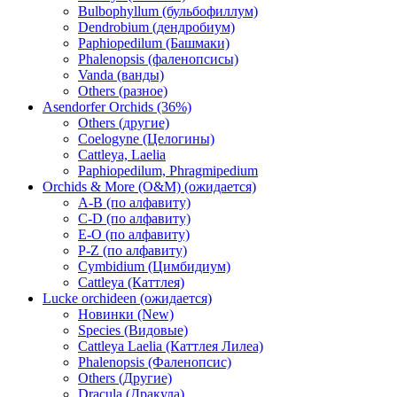
Bulbophyllum (бульбофиллум)
Dendrobium (дендробиум)
Paphiopedilum (Башмаки)
Phalenopsis (фаленопсисы)
Vanda (ванды)
Others (разное)
Asendorfer Orchids (36%)
Others (другие)
Coelogyne (Целогины)
Cattleya, Laelia
Paphiopedilum, Phragmipedium
Orchids & More (O&M) (ожидается)
A-B (по алфавиту)
C-D (по алфавиту)
E-O (по алфавиту)
P-Z (по алфавиту)
Cymbidium (Цимбидиум)
Cattleya (Каттлея)
Lucke orchideen (ожидается)
Новинки (New)
Species (Видовые)
Cattleya Laelia (Каттлея Лилеа)
Phalenopsis (Фаленопсис)
Others (Другие)
Dracula (Дракула)