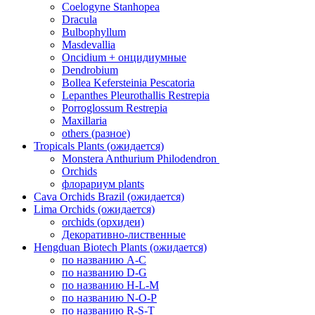
Coelogyne Stanhopea
Dracula
Bulbophyllum
Masdevallia
Oncidium + онцидиумные
Dendrobium
Bollea Kefersteinia Pescatoria
Lepanthes Pleurothallis Restrepia
Porroglossum Restrepia
Maxillaria
others (разное)
Tropicals Plants (ожидается)
​​​​​​​Monstera Anthurium Philodendron
Orchids
флорариум plants
Cava Orchids Brazil (ожидается)
Lima Orchids (ожидается)
orchids (орхидеи)
Декоративно-лиственные
Hengduan Biotech Plants (ожидается)
по названию A-C
по названию D-G
по названию H-L-M
по названию N-O-P
по названию R-S-T