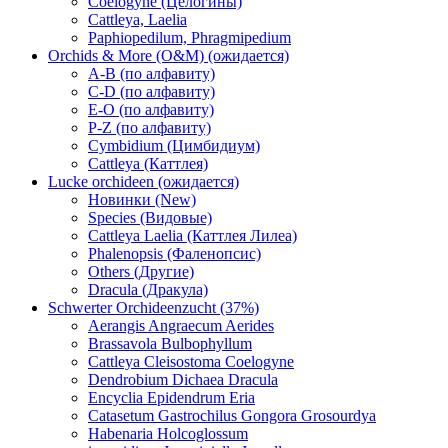
Coelogyne (Целогины)
Cattleya, Laelia
Paphiopedilum, Phragmipedium
Orchids & More (O&M) (ожидается)
A-B (по алфавиту)
C-D (по алфавиту)
E-O (по алфавиту)
P-Z (по алфавиту)
Cymbidium (Цимбидиум)
Cattleya (Каттлея)
Lucke orchideen (ожидается)
Новинки (New)
Species (Видовые)
Cattleya Laelia (Каттлея Лилеа)
Phalenopsis (Фаленопсис)
Others (Другие)
Dracula (Дракула)
Schwerter Orchideenzucht (37%)
Aerangis Angraecum Aerides
Brassavola Bulbophyllum
Cattleya Cleisostoma Coelogyne
Dendrobium Dichaea Dracula
Encyclia Epidendrum Eria
Catasetum Gastrochilus Gongora Grosourdya
Habenaria Holcoglossum