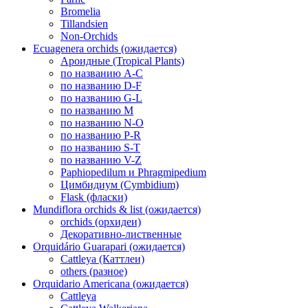
Bromelia
Tillandsien
Non-Orchids
Ecuagenera orchids (ожидается)
Ароидные (Tropical Plants)
по названию A-C
по названию D-F
по названию G-L
по названию M
по названию N-O
по названию P-R
по названию S-T
по названию V-Z
Paphiopedilum и Phragmipedium
Цимбидиум (Cymbidium)
Flask (фласки)
Mundiflora orchids & list (ожидается)
orchids (орхидеи)
Декоративно-лиственные
Orquidário Guarapari (ожидается)
Cattleya (Каттлеи)
others (разное)
Orquidario Americana (ожидается)
Cattleya