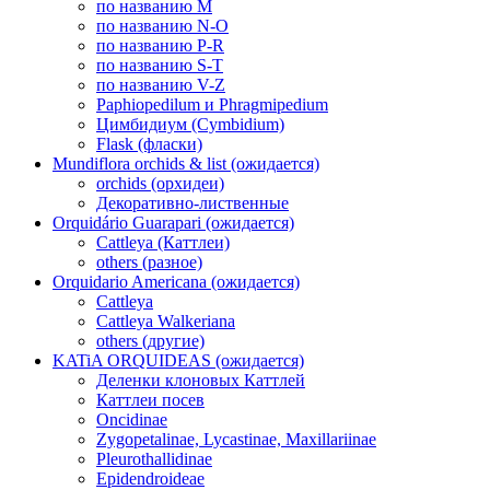
по названию M
по названию N-O
по названию P-R
по названию S-T
по названию V-Z
Paphiopedilum и Phragmipedium
Цимбидиум (Cymbidium)
Flask (фласки)
Mundiflora orchids & list (ожидается)
orchids (орхидеи)
Декоративно-лиственные
Orquidário Guarapari (ожидается)
Cattleya (Каттлеи)
others (разное)
Orquidario Americana (ожидается)
Cattleya
Cattleya Walkeriana
others (другие)
KATiA ORQUIDEAS (ожидается)
Деленки клоновых Каттлей
Каттлеи посев
Oncidinae
Zygopetalinae, Lycastinae, Maxillariinae
Pleurothallidinae
Epidendroideae