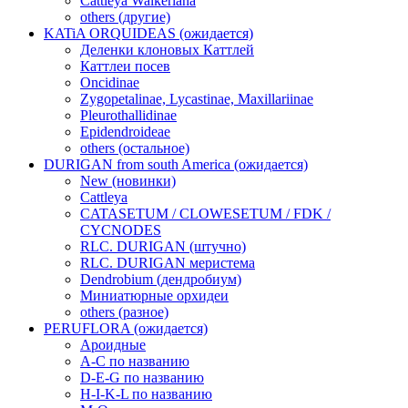
Cattleya Walkeriana
others (другие)
KATiA ORQUIDEAS (ожидается)
Деленки клоновых Каттлей
Каттлеи посев
Oncidinae
Zygopetalinae, Lycastinae, Maxillariinae
Pleurothallidinae
Epidendroideae
others (остальное)
DURIGAN from south America (ожидается)
New (новинки)
Cattleya
CATASETUM / CLOWESETUM / FDK /
CYCNODES
RLC. DURIGAN (штучно)
RLC. DURIGAN меристема
Dendrobium (дендробиум)
Миниатюрные орхидеи
others (разное)
PERUFLORA (ожидается)
Ароидные
A-C по названию
D-E-G по названию
H-I-K-L по названию