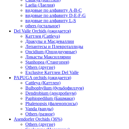
Laelia (Лаелия)
видовые по алфавиту A-B-C
видовые по алфавиту D-E-F-G
видовые по алфавиту L-S
others (остальное)
Del Valle Orchids (ожидается)
Каттлея (Cattleya)
Дракулы и Масдеваллии
Лепантесы и Плевроталлиды
Oncidium (Онцидиумные)
Ликасты Максиллярии
Stanhopea (Стангопея)
Others (другие)
Exclusive Каттлеи Del Valle
PAPUGA orchids (ожидается)
Cattleya (Каттлеи)
Bulbophyllum (бульбофиллум)
Dendrobium (дендробиум)
Paphiopedilum (Башмаки)
Phalenopsis (фаленопсисы)
Vanda (ванды)
Others (разное)
Asendorfer Orchids (36%)
Others (другие)