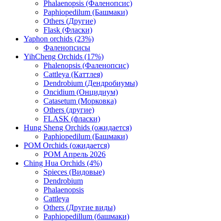
Phalaenopsis (Фаленопсис)
Paphiopedilum (Башмаки)
Others (Другие)
Flask (Фласки)
Yaphon orchids (23%)
Фаленопсисы
YihCheng Orchids (17%)
Phalenopsis (Фаленопсис)
Cattleya (Каттлея)
Dendrobium (Дендробиумы)
Oncidium (Онцидиум)
Catasetum (Морковка)
Others (другие)
FLASK (фласки)
Hung Sheng Orchids (ожидается)
Paphiopedilum (Башмаки)
POM Orchids (ожидается)
POM Апрель 2026
Ching Hua Orchids (4%)
Spieces (Видовые)
Dendrobium
Phalaenopsis
Cattleya
Others (Другие виды)
Paphiopedillum (башмаки)