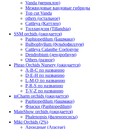
Vanda (мериклон)
Межвидовые вандовые гибриды
Top cut Vanda
others (остальное)
Cattleya (Каттлеи)
Тилландсия (Tillandsia)
SSM orchids (ожидается)
Paphiopedilum (Башмаки)
Bulbophyllum (бульбофиллум)
Cattleya Calanthe Coelogyne
Dendrobium (дендробиум)
Others (разное)
Phrao Orchids Nursery (ожидается)
A-B-C по названию
D-E-H по названию
L-M-O по названию
P-R-S по названию
T-V-Z по названию
inCharm orchids (ожидается)
Paphiopedilum (башмаки)
Фласки (Paphiopedilum)
MainShow orchids (ожидается)
Phalenopsis (фаленопсисы)
Miki Orchids (2%)
Ароидные (Araceae)