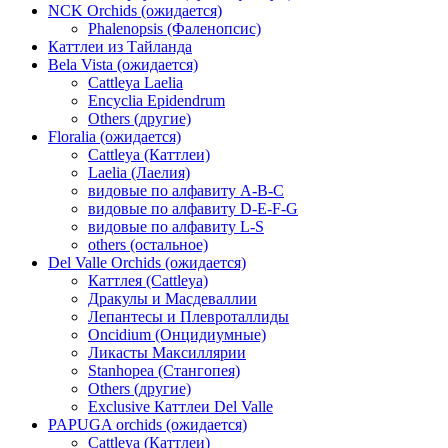
NCK Orchids (ожидается)
Phalenopsis (Фаленопсис)
Каттлеи из Тайланда
Bela Vista (ожидается)
Cattleya Laelia
Encyclia Epidendrum
Others (другие)
Floralia (ожидается)
Cattleya (Каттлеи)
Laelia (Лаелия)
видовые по алфавиту A-B-C
видовые по алфавиту D-E-F-G
видовые по алфавиту L-S
others (остальное)
Del Valle Orchids (ожидается)
Каттлея (Cattleya)
Дракулы и Масдеваллии
Лепантесы и Плевроталлиды
Oncidium (Онцидиумные)
Ликасты Максиллярии
Stanhopea (Стангопея)
Others (другие)
Exclusive Каттлеи Del Valle
PAPUGA orchids (ожидается)
Cattleya (Каттлеи)