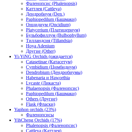
Фаленопсис (Phalenopsis)
Каттлея (Cattleya)
Дендробиум (Den.)
Paphiopedilum (Башмаки)
Онцидиум (Oncidium)
Platycerium (Платицериум)
Бульбофиллум (Bulbophyllum)
Тилландсия (Tillandsia)
Hoya Adenium
Другие (Other)
Yi-YiNG Orchids (ожидается)
Catasetinae (Катасетум)
Cymbidium (Цимбидиум)
Dendrobium (Дендробиумы)
Habenaria и Haworthia
Lycaste (Ликаста)
Phalaenopsis (Фаленопсис)
Paphiopedilum (Башмаки)
Others (Другие)
Flask (Фласки)
Yaphon orchids (23%)
Фаленопсисы
YihCheng Orchids (17%)
Phalenopsis (Фаленопсис)
Cattleya (Каттлея)