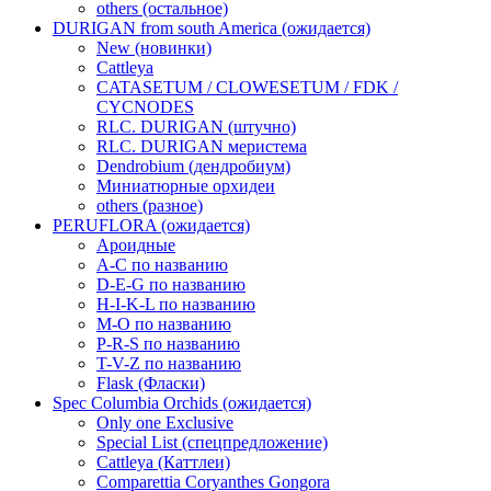
others (остальное)
DURIGAN from south America (ожидается)
New (новинки)
Cattleya
CATASETUM / CLOWESETUM / FDK /
CYCNODES
RLC. DURIGAN (штучно)
RLC. DURIGAN меристема
Dendrobium (дендробиум)
Миниатюрные орхидеи
others (разное)
PERUFLORA (ожидается)
Ароидные
A-C по названию
D-E-G по названию
H-I-K-L по названию
M-O по названию
P-R-S по названию
T-V-Z по названию
Flask (Фласки)
Spec Columbia Orchids (ожидается)
Only one Exclusive
Special List (спецпредложение)
Cattleya (Каттлеи)
Comparettia Coryanthes Gongora