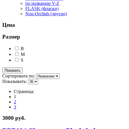
по названию V-Z
FLASK (фласки)
Non-Orchids (другие)
Цена
Размер
B
M
S
Сортировать по:
Показывать:
Страница:
1
2
3
3000 руб.