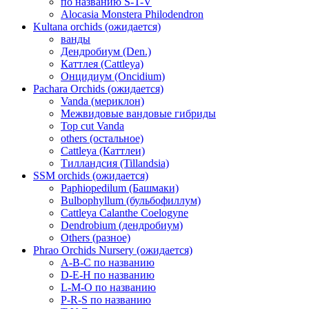
по названию S-T-V
Alocasia Monstera Philodendron
Kultana orchids (ожидается)
ванды
Дендробиум (Den.)
Каттлея (Cattleya)
Онцидиум (Oncidium)
Pachara Orchids (ожидается)
Vanda (мериклон)
Межвидовые вандовые гибриды
Top cut Vanda
others (остальное)
Cattleya (Каттлеи)
Тилландсия (Tillandsia)
SSM orchids (ожидается)
Paphiopedilum (Башмаки)
Bulbophyllum (бульбофиллум)
Cattleya Calanthe Coelogyne
Dendrobium (дендробиум)
Others (разное)
Phrao Orchids Nursery (ожидается)
A-B-C по названию
D-E-H по названию
L-M-O по названию
P-R-S по названию