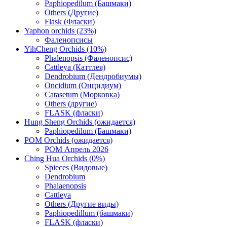
Paphiopedilum (Башмаки)
Others (Другие)
Flask (Фласки)
Yaphon orchids (23%)
Фаленопсисы
YihCheng Orchids (10%)
Phalenopsis (Фаленопсис)
Cattleya (Каттлея)
Dendrobium (Дендробиумы)
Oncidium (Онцидиум)
Catasetum (Морковка)
Others (другие)
FLASK (фласки)
Hung Sheng Orchids (ожидается)
Paphiopedilum (Башмаки)
POM Orchids (ожидается)
POM Апрель 2026
Ching Hua Orchids (0%)
Spieces (Видовые)
Dendrobium
Phalaenopsis
Cattleya
Others (Другие виды)
Paphiopedillum (башмаки)
FLASK (фласки)