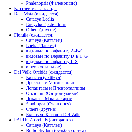
Phalenopsis (Фаленопсис)
Каттлеи из Тайланда
Bela Vista (ожидается)
Cattleya Laelia
Encyclia Epidendrum
Others (другие)
Floralia (ожидается)
Cattleya (Каттлеи)
Laelia (Лаелия)
видовые по алфавиту A-B-C
видовые по алфавиту D-E-F-G
видовые по алфавиту L-S
others (остальное)
Del Valle Orchids (ожидается)
Каттлея (Cattleya)
Дракулы и Масдеваллии
Лепантесы и Плевроталлиды
Oncidium (Онцидиумные)
Ликасты Максиллярии
Stanhopea (Стангопея)
Others (другие)
Exclusive Каттлеи Del Valle
PAPUGA orchids (ожидается)
Cattleya (Каттлеи)
Bulbophyllum (бульбофиллум)