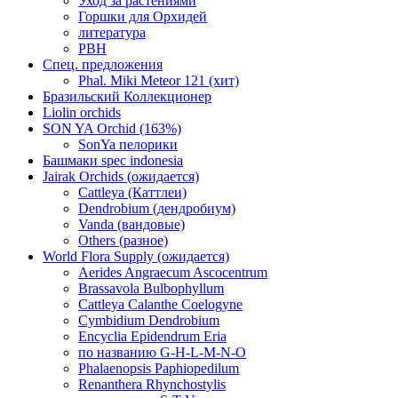
Уход за растениями
Горшки для Орхидей
литература
РВН
Спец. предложения
Phal. Miki Meteor 121 (хит)
Бразильский Коллекционер
Liolin orchids
SON YA Orchid (163%)
SonYa пелорики
Башмаки spec indonesia
Jairak Orchids (ожидается)
Cattleya (Каттлеи)
Dendrobium (дендробиум)
Vanda (вандовые)
Others (разное)
World Flora Supply (ожидается)
Aerides Angraecum Ascocentrum
Brassavola Bulbophyllum
Cattleya Calanthe Coelogyne
Cymbidium Dendrobium
Encyclia Epidendrum Eria
по названию G-H-L-M-N-O
Phalaenopsis Paphiopedilum
Renanthera Rhynchostylis