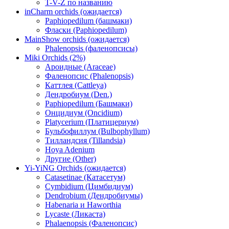
T-V-Z по названию
inCharm orchids (ожидается)
Paphiopedilum (башмаки)
Фласки (Paphiopedilum)
MainShow orchids (ожидается)
Phalenopsis (фаленопсисы)
Miki Orchids (2%)
Ароидные (Araceae)
Фаленопсис (Phalenopsis)
Каттлея (Cattleya)
Дендробиум (Den.)
Paphiopedilum (Башмаки)
Онцидиум (Oncidium)
Platycerium (Платицериум)
Бульбофиллум (Bulbophyllum)
Тилландсия (Tillandsia)
Hoya Adenium
Другие (Other)
Yi-YiNG Orchids (ожидается)
Catasetinae (Катасетум)
Cymbidium (Цимбидиум)
Dendrobium (Дендробиумы)
Habenaria и Haworthia
Lycaste (Ликаста)
Phalaenopsis (Фаленопсис)