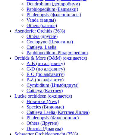
Dendrobium (дендробиум)
Paphiopedilum (Башмаки)
Phalenopsis (фаленопсисы)
Vanda (ванды)
Others (разное)
Asendorfer Orchids (36%)
Others (другие)
Coelogyne (Целогины)
Cattleya, Laelia
Paphiopedilum, Phragmipedium
Orchids & More (O&M) (ожидается)
A-B (по алфавиту)
C-D (по алфавиту)
E-O (по алфавиту)
P-Z (по алфавиту)
Cymbidium (Цимбидиум)
Cattleya (Каттлея)
Lucke orchideen (ожидается)
Новинки (New)
Species (Видовые)
Cattleya Laelia (Каттлея Лилеа)
Phalenopsis (Фаленопсис)
Others (Другие)
Dracula (Дракула)
Schwerter Orchideenzucht (35%)