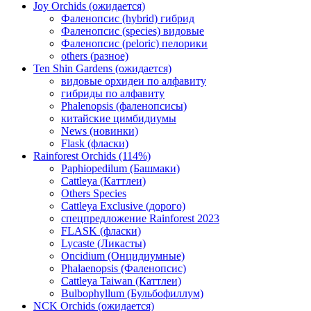
Joy Orchids (ожидается)
Фаленопсис (hybrid) гибрид
Фаленопсис (species) видовые
Фаленопсис (peloric) пелорики
others (разное)
Ten Shin Gardens (ожидается)
видовые орхидеи по алфавиту
гибриды по алфавиту
Phalenopsis (фаленопсисы)
китайские цимбидиумы
News (новинки)
Flask (фласки)
Rainforest Orchids (114%)
Paphiopedilum (Башмаки)
Cattleya (Каттлеи)
Others Species
Cattleya Exclusive (дорого)
спецпредложение Rainforest 2023
FLASK (фласки)
Lycaste (Ликасты)
Oncidium (Онцидиумные)
Phalaenopsis (Фаленопсис)
Cattleya Taiwan (Каттлеи)
Bulbophyllum (Бульбофиллум)
NCK Orchids (ожидается)