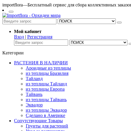
importflora—Бесплатный сервис для сбора коллективных заказ
Мой кабинет
Вход
|
Регистрация
Категории
РАСТЕНИЯ В НАЛИЧИИ
Ароидные из теплицы
из теплицы Бразилия
Тайланд
из теплицы Тайланд
из теплицы Европа
Тайвань
из теплицы Тайвань
Эквадор
из теплицы Эквадор
Сделано в Америке
Сопутствующие Товары
Грунты для растений