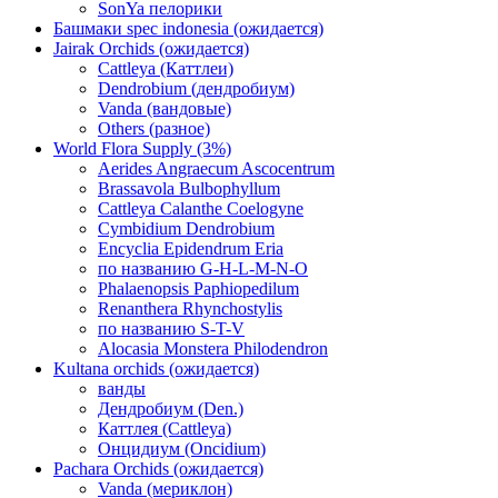
SonYa пелорики
Башмаки spec indonesia (ожидается)
Jairak Orchids (ожидается)
Cattleya (Каттлеи)
Dendrobium (дендробиум)
Vanda (вандовые)
Others (разное)
World Flora Supply (3%)
Aerides Angraecum Ascocentrum
Brassavola Bulbophyllum
Cattleya Calanthe Coelogyne
Cymbidium Dendrobium
Encyclia Epidendrum Eria
по названию G-H-L-M-N-O
Phalaenopsis Paphiopedilum
Renanthera Rhynchostylis
по названию S-T-V
Alocasia Monstera Philodendron
Kultana orchids (ожидается)
ванды
Дендробиум (Den.)
Каттлея (Cattleya)
Онцидиум (Oncidium)
Pachara Orchids (ожидается)
Vanda (мериклон)