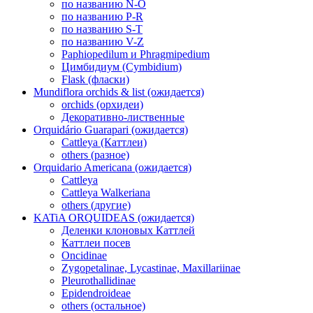
по названию N-O
по названию P-R
по названию S-T
по названию V-Z
Paphiopedilum и Phragmipedium
Цимбидиум (Cymbidium)
Flask (фласки)
Mundiflora orchids & list (ожидается)
orchids (орхидеи)
Декоративно-лиственные
Orquidário Guarapari (ожидается)
Cattleya (Каттлеи)
others (разное)
Orquidario Americana (ожидается)
Cattleya
Cattleya Walkeriana
others (другие)
KATiA ORQUIDEAS (ожидается)
Деленки клоновых Каттлей
Каттлеи посев
Oncidinae
Zygopetalinae, Lycastinae, Maxillariinae
Pleurothallidinae
Epidendroideae
others (остальное)