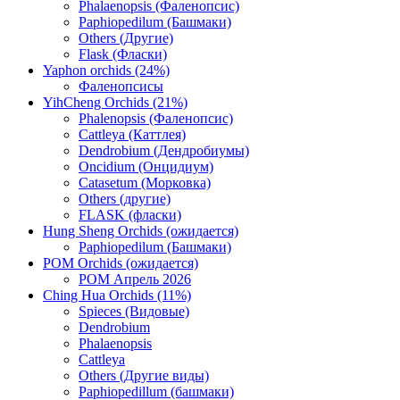
Phalaenopsis (Фаленопсис)
Paphiopedilum (Башмаки)
Others (Другие)
Flask (Фласки)
Yaphon orchids (24%)
Фаленопсисы
YihCheng Orchids (21%)
Phalenopsis (Фаленопсис)
Cattleya (Каттлея)
Dendrobium (Дендробиумы)
Oncidium (Онцидиум)
Catasetum (Морковка)
Others (другие)
FLASK (фласки)
Hung Sheng Orchids (ожидается)
Paphiopedilum (Башмаки)
POM Orchids (ожидается)
POM Апрель 2026
Ching Hua Orchids (11%)
Spieces (Видовые)
Dendrobium
Phalaenopsis
Cattleya
Others (Другие виды)
Paphiopedillum (башмаки)