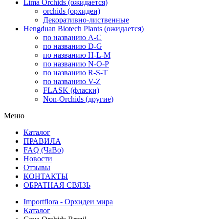
Lima Orchids (ожидается)
orchids (орхидеи)
Декоративно-лиственные
Hengduan Biotech Plants (ожидается)
по названию A-C
по названию D-G
по названию H-L-M
по названию N-O-P
по названию R-S-T
по названию V-Z
FLASK (фласки)
Non-Orchids (другие)
Меню
Каталог
ПРАВИЛА
FAQ (ЧаВо)
Новости
Отзывы
КОНТАКТЫ
ОБРАТНАЯ СВЯЗЬ
Importflora - Орхидеи мира
Каталог