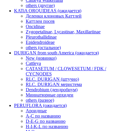
Cattleya Walkeriana
others (другие)
KATiA ORQUIDEAS (ожидается)
Деленки клоновых Каттлей
Каттлеи посев
Oncidinae
Zygopetalinae, Lycastinae, Maxillariinae
Pleurothallidinae
Epidendroideae
others (остальное)
DURIGAN from south America (ожидается)
New (новинки)
Cattleya
CATASETUM / CLOWESETUM / FDK /
CYCNODES
RLC. DURIGAN (штучно)
RLC. DURIGAN меристема
Dendrobium (дендробиум)
Миниатюрные орхидеи
others (разное)
PERUFLORA (ожидается)
Ароидные
A-C по названию
D-E-G по названию
H-I-K-L по названию