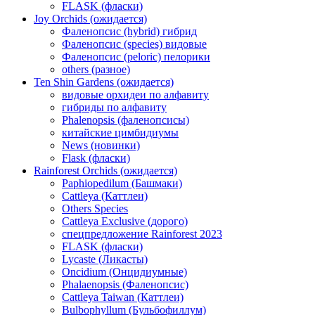
FLASK (фласки)
Joy Orchids (ожидается)
Фаленопсис (hybrid) гибрид
Фаленопсис (species) видовые
Фаленопсис (peloric) пелорики
others (разное)
Ten Shin Gardens (ожидается)
видовые орхидеи по алфавиту
гибриды по алфавиту
Phalenopsis (фаленопсисы)
китайские цимбидиумы
News (новинки)
Flask (фласки)
Rainforest Orchids (ожидается)
Paphiopedilum (Башмаки)
Cattleya (Каттлеи)
Others Species
Cattleya Exclusive (дорого)
спецпредложение Rainforest 2023
FLASK (фласки)
Lycaste (Ликасты)
Oncidium (Онцидиумные)
Phalaenopsis (Фаленопсис)
Cattleya Taiwan (Каттлеи)
Bulbophyllum (Бульбофиллум)