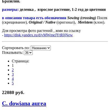
Бразилии.
размеры:
деленка , взрослое растение, 1-2 год до цветения
в описании товара есть обозначения
Sowing (crossing)
Посев
(скрещивание),
Original / Native
(оригинал),
Meristem
(клон).
Для просмотра фото растений , жми на ссылку
-
https://disk.yandex.ru/d/vMWmeJYtRIjNew
Сортировать по:
Показывать:
Страница:
1
2
3
4
5
22080 руб.
C. dowiana aurea