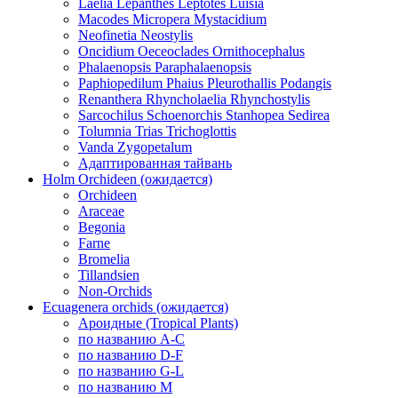
Laelia Lepanthes Leptotes Luisia
Macodes Micropera Mystacidium
Neofinetia Neostylis
Oncidium Oeceoclades Ornithocephalus
Phalaenopsis Paraphalaenopsis
Paphiopedilum Phaius Pleurothallis Podangis
Renanthera Rhyncholaelia Rhynchostylis
Sarcochilus Schoenorchis Stanhopea Sedirea
Tolumnia Trias Trichoglottis
Vanda Zygopetalum
Адаптированная тайвань
Holm Orchideen (ожидается)
Orchideen
Araceae
Begonia
Farne
Bromelia
Tillandsien
Non-Orchids
Ecuagenera orchids (ожидается)
Ароидные (Tropical Plants)
по названию A-C
по названию D-F
по названию G-L
по названию M