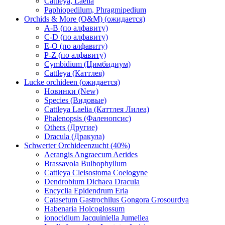
Cattleya, Laelia
Paphiopedilum, Phragmipedium
Orchids & More (O&M) (ожидается)
A-B (по алфавиту)
C-D (по алфавиту)
E-O (по алфавиту)
P-Z (по алфавиту)
Cymbidium (Цимбидиум)
Cattleya (Каттлея)
Lucke orchideen (ожидается)
Новинки (New)
Species (Видовые)
Cattleya Laelia (Каттлея Лилеа)
Phalenopsis (Фаленопсис)
Others (Другие)
Dracula (Дракула)
Schwerter Orchideenzucht (40%)
Aerangis Angraecum Aerides
Brassavola Bulbophyllum
Cattleya Cleisostoma Coelogyne
Dendrobium Dichaea Dracula
Encyclia Epidendrum Eria
Catasetum Gastrochilus Gongora Grosourdya
Habenaria Holcoglossum
ionocidium Jacquiniella Jumellea