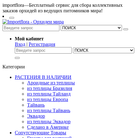
importflora—Бесплатный сервис для сбора коллективных
заказов орхидей из ведущих питомников мира!
Мой кабинет
Вход
|
Регистрация
Категории
РАСТЕНИЯ В НАЛИЧИИ
Ароидные из теплицы
из теплицы Бразилия
из теплицы Тайланд
из теплицы Европа
Тайвань
из теплицы Тайвань
Эквадор
из теплицы Эквадор
Сделано в Америке
Сопутствующие Товары