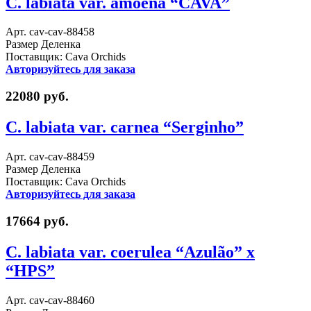
C. labiata var. amoena “CAVA”
Арт. cav-cav-88458
Размер Деленка
Поставщик: Cava Orchids
Авторизуйтесь для заказа
22080 руб.
C. labiata var. carnea “Serginho”
Арт. cav-cav-88459
Размер Деленка
Поставщик: Cava Orchids
Авторизуйтесь для заказа
17664 руб.
C. labiata var. coerulea “Azulão” x
“HPS”
Арт. cav-cav-88460