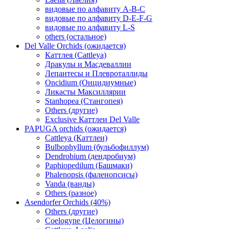
видовые по алфавиту A-B-C
видовые по алфавиту D-E-F-G
видовые по алфавиту L-S
others (остальное)
Del Valle Orchids (ожидается)
Каттлея (Cattleya)
Дракулы и Масдеваллии
Лепантесы и Плевроталлиды
Oncidium (Онцидиумные)
Ликасты Максиллярии
Stanhopea (Стангопея)
Others (другие)
Exclusive Каттлеи Del Valle
PAPUGA orchids (ожидается)
Cattleya (Каттлеи)
Bulbophyllum (бульбофиллум)
Dendrobium (дендробиум)
Paphiopedilum (Башмаки)
Phalenopsis (фаленопсисы)
Vanda (ванды)
Others (разное)
Asendorfer Orchids (40%)
Others (другие)
Coelogyne (Целогины)