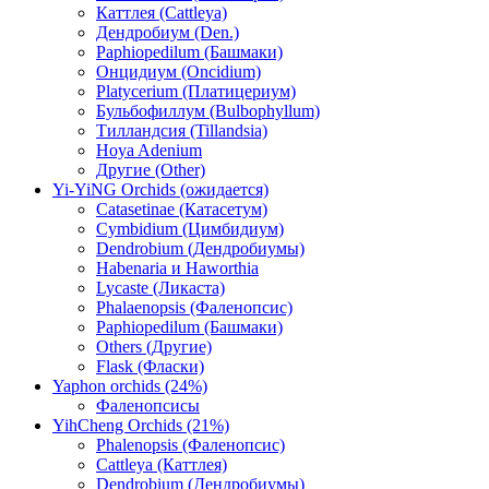
Каттлея (Cattleya)
Дендробиум (Den.)
Paphiopedilum (Башмаки)
Онцидиум (Oncidium)
Platycerium (Платицериум)
Бульбофиллум (Bulbophyllum)
Тилландсия (Tillandsia)
Hoya Adenium
Другие (Other)
Yi-YiNG Orchids (ожидается)
Catasetinae (Катасетум)
Cymbidium (Цимбидиум)
Dendrobium (Дендробиумы)
Habenaria и Haworthia
Lycaste (Ликаста)
Phalaenopsis (Фаленопсис)
Paphiopedilum (Башмаки)
Others (Другие)
Flask (Фласки)
Yaphon orchids (24%)
Фаленопсисы
YihCheng Orchids (21%)
Phalenopsis (Фаленопсис)
Cattleya (Каттлея)
Dendrobium (Дендробиумы)