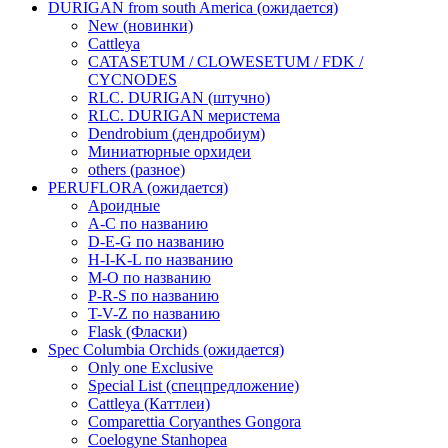
DURIGAN from south America (ожидается)
New (новинки)
Cattleya
CATASETUM / CLOWESETUM / FDK /
CYCNODES
RLC. DURIGAN (штучно)
RLC. DURIGAN меристема
Dendrobium (дендробиум)
Миниатюрные орхидеи
others (разное)
PERUFLORA (ожидается)
Ароидные
A-C по названию
D-E-G по названию
H-I-K-L по названию
M-O по названию
P-R-S по названию
T-V-Z по названию
Flask (Фласки)
Spec Columbia Orchids (ожидается)
Only one Exclusive
Special List (спецпредложение)
Cattleya (Каттлеи)
Comparettia Coryanthes Gongora
Coelogyne Stanhopea