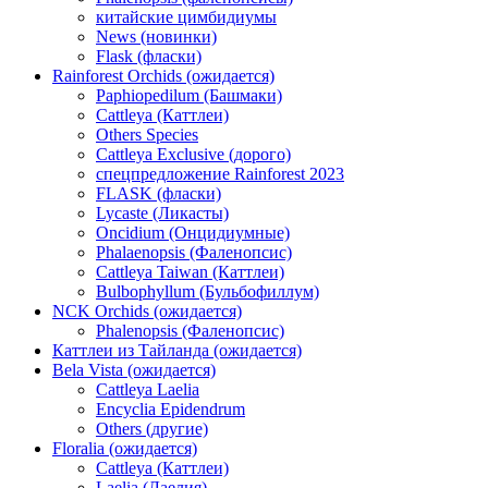
китайские цимбидиумы
News (новинки)
Flask (фласки)
Rainforest Orchids (ожидается)
Paphiopedilum (Башмаки)
Cattleya (Каттлеи)
Others Species
Cattleya Exclusive (дорого)
спецпредложение Rainforest 2023
FLASK (фласки)
Lycaste (Ликасты)
Oncidium (Онцидиумные)
Phalaenopsis (Фаленопсис)
Cattleya Taiwan (Каттлеи)
Bulbophyllum (Бульбофиллум)
NCK Orchids (ожидается)
Phalenopsis (Фаленопсис)
Каттлеи из Тайланда (ожидается)
Bela Vista (ожидается)
Cattleya Laelia
Encyclia Epidendrum
Others (другие)
Floralia (ожидается)
Cattleya (Каттлеи)
Laelia (Лаелия)