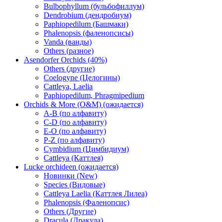
Bulbophyllum (бульбофиллум)
Dendrobium (дендробиум)
Paphiopedilum (Башмаки)
Phalenopsis (фаленопсисы)
Vanda (ванды)
Others (разное)
Asendorfer Orchids (40%)
Others (другие)
Coelogyne (Целогины)
Cattleya, Laelia
Paphiopedilum, Phragmipedium
Orchids & More (O&M) (ожидается)
A-B (по алфавиту)
C-D (по алфавиту)
E-O (по алфавиту)
P-Z (по алфавиту)
Cymbidium (Цимбидиум)
Cattleya (Каттлея)
Lucke orchideen (ожидается)
Новинки (New)
Species (Видовые)
Cattleya Laelia (Каттлея Лилеа)
Phalenopsis (Фаленопсис)
Others (Другие)
Dracula (Дракула)