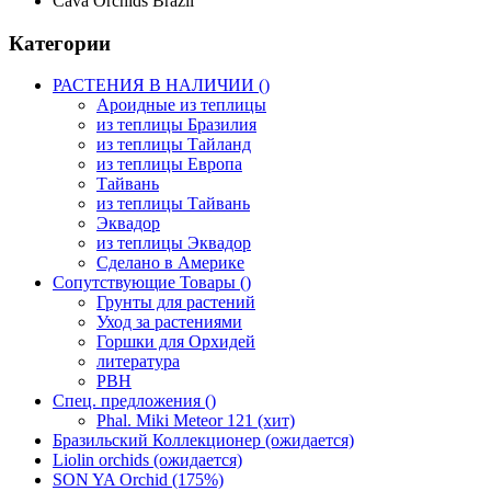
Cava Orchids Brazil
Категории
РАСТЕНИЯ В НАЛИЧИИ ()
Ароидные из теплицы
из теплицы Бразилия
из теплицы Тайланд
из теплицы Европа
Тайвань
из теплицы Тайвань
Эквадор
из теплицы Эквадор
Сделано в Америке
Сопутствующие Товары ()
Грунты для растений
Уход за растениями
Горшки для Орхидей
литература
РВН
Спец. предложения ()
Phal. Miki Meteor 121 (хит)
Бразильский Коллекционер (ожидается)
Liolin orchids (ожидается)
SON YA Orchid (175%)