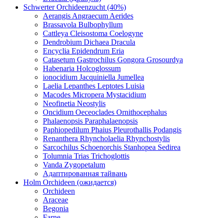
Schwerter Orchideenzucht (40%)
Aerangis Angraecum Aerides
Brassavola Bulbophyllum
Cattleya Cleisostoma Coelogyne
Dendrobium Dichaea Dracula
Encyclia Epidendrum Eria
Catasetum Gastrochilus Gongora Grosourdya
Habenaria Holcoglossum
ionocidium Jacquiniella Jumellea
Laelia Lepanthes Leptotes Luisia
Macodes Micropera Mystacidium
Neofinetia Neostylis
Oncidium Oeceoclades Ornithocephalus
Phalaenopsis Paraphalaenopsis
Paphiopedilum Phaius Pleurothallis Podangis
Renanthera Rhyncholaelia Rhynchostylis
Sarcochilus Schoenorchis Stanhopea Sedirea
Tolumnia Trias Trichoglottis
Vanda Zygopetalum
Адаптированная тайвань
Holm Orchideen (ожидается)
Orchideen
Araceae
Begonia
Farne