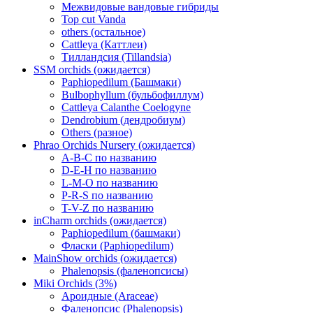
Межвидовые вандовые гибриды
Top cut Vanda
others (остальное)
Cattleya (Каттлеи)
Тилландсия (Tillandsia)
SSM orchids (ожидается)
Paphiopedilum (Башмаки)
Bulbophyllum (бульбофиллум)
Cattleya Calanthe Coelogyne
Dendrobium (дендробиум)
Others (разное)
Phrao Orchids Nursery (ожидается)
A-B-C по названию
D-E-H по названию
L-M-O по названию
P-R-S по названию
T-V-Z по названию
inCharm orchids (ожидается)
Paphiopedilum (башмаки)
Фласки (Paphiopedilum)
MainShow orchids (ожидается)
Phalenopsis (фаленопсисы)
Miki Orchids (3%)
Ароидные (Araceae)
Фаленопсис (Phalenopsis)