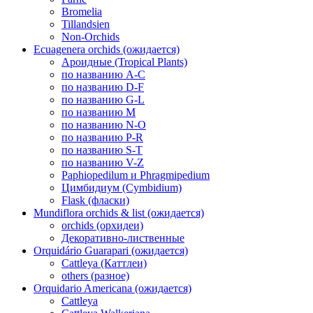
Bromelia
Tillandsien
Non-Orchids
Ecuagenera orchids (ожидается)
Ароидные (Tropical Plants)
по названию A-C
по названию D-F
по названию G-L
по названию M
по названию N-O
по названию P-R
по названию S-T
по названию V-Z
Paphiopedilum и Phragmipedium
Цимбидиум (Cymbidium)
Flask (фласки)
Mundiflora orchids & list (ожидается)
orchids (орхидеи)
Декоративно-лиственные
Orquidário Guarapari (ожидается)
Cattleya (Каттлеи)
others (разное)
Orquidario Americana (ожидается)
Cattleya