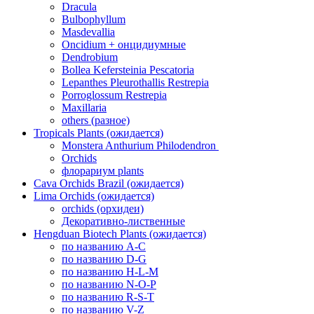
Dracula
Bulbophyllum
Masdevallia
Oncidium + онцидиумные
Dendrobium
Bollea Kefersteinia Pescatoria
Lepanthes Pleurothallis Restrepia
Porroglossum Restrepia
Maxillaria
others (разное)
Tropicals Plants (ожидается)
​​​​​​​Monstera Anthurium Philodendron
Orchids
флорариум plants
Cava Orchids Brazil (ожидается)
Lima Orchids (ожидается)
orchids (орхидеи)
Декоративно-лиственные
Hengduan Biotech Plants (ожидается)
по названию A-C
по названию D-G
по названию H-L-M
по названию N-O-P
по названию R-S-T
по названию V-Z