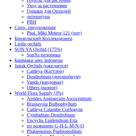
Грунты для растений
Уход за растениями
Горшки для Орхидей
литература
РВН
Спец. предложения
Phal. Miki Meteor 121 (хит)
Бразильский Коллекционер
Liolin orchids
SON YA Orchid (175%)
SonYa пелорики
Башмаки spec indonesia
Jairak Orchids (ожидается)
Cattleya (Каттлеи)
Dendrobium (дендробиум)
Vanda (вандовые)
Others (разное)
World Flora Supply (3%)
Aerides Angraecum Ascocentrum
Brassavola Bulbophyllum
Cattleya Calanthe Coelogyne
Cymbidium Dendrobium
Encyclia Epidendrum Eria
по названию G-H-L-M-N-O
Phalaenopsis Paphiopedilum