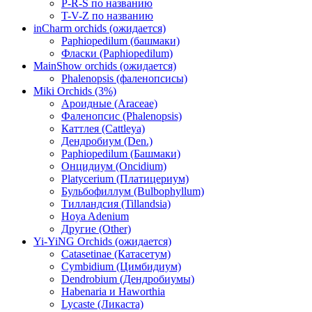
P-R-S по названию
T-V-Z по названию
inCharm orchids (ожидается)
Paphiopedilum (башмаки)
Фласки (Paphiopedilum)
MainShow orchids (ожидается)
Phalenopsis (фаленопсисы)
Miki Orchids (3%)
Ароидные (Araceae)
Фаленопсис (Phalenopsis)
Каттлея (Cattleya)
Дендробиум (Den.)
Paphiopedilum (Башмаки)
Онцидиум (Oncidium)
Platycerium (Платицериум)
Бульбофиллум (Bulbophyllum)
Тилландсия (Tillandsia)
Hoya Adenium
Другие (Other)
Yi-YiNG Orchids (ожидается)
Catasetinae (Катасетум)
Cymbidium (Цимбидиум)
Dendrobium (Дендробиумы)
Habenaria и Haworthia
Lycaste (Ликаста)