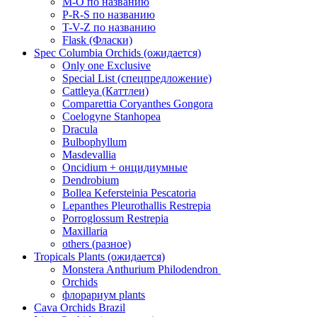
M-O по названию
P-R-S по названию
T-V-Z по названию
Flask (Фласки)
Spec Columbia Orchids (ожидается)
Only one Exclusive
Special List (спецпредложение)
Cattleya (Каттлеи)
Comparettia Coryanthes Gongora
Coelogyne Stanhopea
Dracula
Bulbophyllum
Masdevallia
Oncidium + онцидиумные
Dendrobium
Bollea Kefersteinia Pescatoria
Lepanthes Pleurothallis Restrepia
Porroglossum Restrepia
Maxillaria
others (разное)
Tropicals Plants (ожидается)
​​​​​​​Monstera Anthurium Philodendron
Orchids
флорариум plants
Cava Orchids Brazil