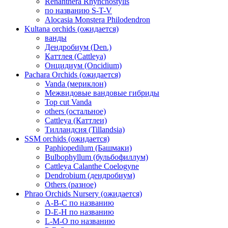
Renanthera Rhynchostylis
по названию S-T-V
Alocasia Monstera Philodendron
Kultana orchids (ожидается)
ванды
Дендробиум (Den.)
Каттлея (Cattleya)
Онцидиум (Oncidium)
Pachara Orchids (ожидается)
Vanda (мериклон)
Межвидовые вандовые гибриды
Top cut Vanda
others (остальное)
Cattleya (Каттлеи)
Тилландсия (Tillandsia)
SSM orchids (ожидается)
Paphiopedilum (Башмаки)
Bulbophyllum (бульбофиллум)
Cattleya Calanthe Coelogyne
Dendrobium (дендробиум)
Others (разное)
Phrao Orchids Nursery (ожидается)
A-B-C по названию
D-E-H по названию
L-M-O по названию