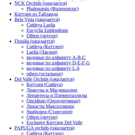
NCK Orchids (ожидается)
Phalenopsis (Фаленопсис)
Каттлеи из Тайланда
Bela Vista (ожидается)
Cattleya Laelia
Encyclia Epidendrum
Others (другие)
Floralia (ожидается)
Cattleya (Каттлеи)
Laelia (Лаелия)
видовые по алфавиту A-B-C
видовые по алфавиту D-E-F-G
видовые по алфавиту L-S
others (остальное)
Del Valle Orchids (ожидается)
Каттлея (Cattleya)
Дракулы и Масдеваллии
Лепантесы и Плевроталлиды
Oncidium (Онцидиумные)
Ликасты Максиллярии
Stanhopea (Стангопея)
Others (другие)
Exclusive Каттлеи Del Valle
PAPUGA orchids (ожидается)
Cattleya (Каттлеи)