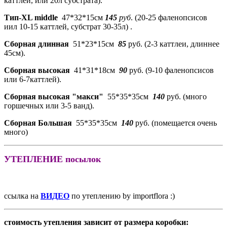
каттлей, или 20л субстрата).
Тип-XL middle
47*32*15см
145
руб
. (20-25 фаленопсисов
иил 10-15 каттлей, субстрат 30-35л) .
Сборная длинная
51*23*15см
85
руб. (2-3 каттлеи, длиннее
45см).
Сборная высокая
41*31*18см
90
руб. (9-10 фаленопсисов
или 6-7каттлей).
Сборная высокая "макси"
55*35*35см
140
руб. (много
горшечных или 3-5 ванд).
Сборная Большая
55*35*35см
140
руб. (помещается очень
много)
УТЕПЛЕНИЕ посылок
ссылка на
ВИДЕО
по утеплению by importflora :)
стоимость утепления зависит от размера коробки: