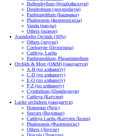
Bulbophyllum (бульбофиллум)
Dendrobium (дендробиум)
Paphiopedilum (Башмаки)
Phalenopsis (фаленопсисы)
Vanda (ванды)
Others (разное)
Asendorfer Orchids (36%)
Others (другие)
Coelogyne (Целогины)
Cattleya, Laelia
Paphiopedilum, Phragmipedium
Orchids & More (O&M) (ожидается)
A-B (по алфавиту)
C-D (по алфавиту)
E-O (по алфавиту)
P-Z (по алфавиту)
Cymbidium (Цимбидиум)
Cattleya (Каттлея)
Lucke orchideen (ожидается)
Новинки (New)
Species (Видовые)
Cattleya Laelia (Каттлея Лилеа)
Phalenopsis (Фаленопсис)
Others (Другие)
Dracula (Дракула)