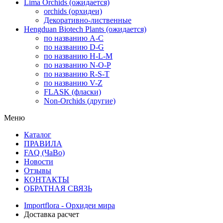
Lima Orchids (ожидается)
orchids (орхидеи)
Декоративно-лиственные
Hengduan Biotech Plants (ожидается)
по названию A-C
по названию D-G
по названию H-L-M
по названию N-O-P
по названию R-S-T
по названию V-Z
FLASK (фласки)
Non-Orchids (другие)
Меню
Каталог
ПРАВИЛА
FAQ (ЧаВо)
Новости
Отзывы
КОНТАКТЫ
ОБРАТНАЯ СВЯЗЬ
Importflora - Орхидеи мира
Доставка расчет