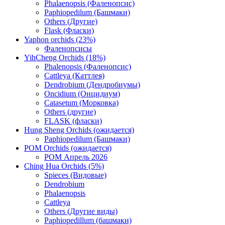
Phalaenopsis (Фаленопсис)
Paphiopedilum (Башмаки)
Others (Другие)
Flask (Фласки)
Yaphon orchids (23%)
Фаленопсисы
YihCheng Orchids (18%)
Phalenopsis (Фаленопсис)
Cattleya (Каттлея)
Dendrobium (Дендробиумы)
Oncidium (Онцидиум)
Catasetum (Морковка)
Others (другие)
FLASK (фласки)
Hung Sheng Orchids (ожидается)
Paphiopedilum (Башмаки)
POM Orchids (ожидается)
POM Апрель 2026
Ching Hua Orchids (5%)
Spieces (Видовые)
Dendrobium
Phalaenopsis
Cattleya
Others (Другие виды)
Paphiopedillum (башмаки)