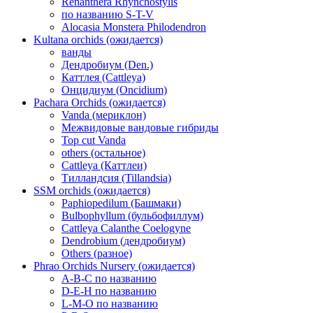
Renanthera Rhynchostylis
по названию S-T-V
Alocasia Monstera Philodendron
Kultana orchids (ожидается)
ванды
Дендробиум (Den.)
Каттлея (Cattleya)
Онцидиум (Oncidium)
Pachara Orchids (ожидается)
Vanda (мериклон)
Межвидовые вандовые гибриды
Top cut Vanda
others (остальное)
Cattleya (Каттлеи)
Тилландсия (Tillandsia)
SSM orchids (ожидается)
Paphiopedilum (Башмаки)
Bulbophyllum (бульбофиллум)
Cattleya Calanthe Coelogyne
Dendrobium (дендробиум)
Others (разное)
Phrao Orchids Nursery (ожидается)
A-B-C по названию
D-E-H по названию
L-M-O по названию