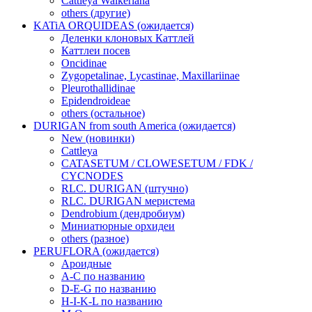
Cattleya Walkeriana
others (другие)
KATiA ORQUIDEAS (ожидается)
Деленки клоновых Каттлей
Каттлеи посев
Oncidinae
Zygopetalinae, Lycastinae, Maxillariinae
Pleurothallidinae
Epidendroideae
others (остальное)
DURIGAN from south America (ожидается)
New (новинки)
Cattleya
CATASETUM / CLOWESETUM / FDK /
CYCNODES
RLC. DURIGAN (штучно)
RLC. DURIGAN меристема
Dendrobium (дендробиум)
Миниатюрные орхидеи
others (разное)
PERUFLORA (ожидается)
Ароидные
A-C по названию
D-E-G по названию
H-I-K-L по названию