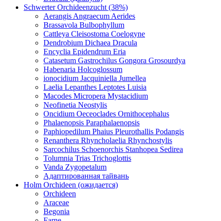
Schwerter Orchideenzucht (38%)
Aerangis Angraecum Aerides
Brassavola Bulbophyllum
Cattleya Cleisostoma Coelogyne
Dendrobium Dichaea Dracula
Encyclia Epidendrum Eria
Catasetum Gastrochilus Gongora Grosourdya
Habenaria Holcoglossum
ionocidium Jacquiniella Jumellea
Laelia Lepanthes Leptotes Luisia
Macodes Micropera Mystacidium
Neofinetia Neostylis
Oncidium Oeceoclades Ornithocephalus
Phalaenopsis Paraphalaenopsis
Paphiopedilum Phaius Pleurothallis Podangis
Renanthera Rhyncholaelia Rhynchostylis
Sarcochilus Schoenorchis Stanhopea Sedirea
Tolumnia Trias Trichoglottis
Vanda Zygopetalum
Адаптированная тайвань
Holm Orchideen (ожидается)
Orchideen
Araceae
Begonia
Farne