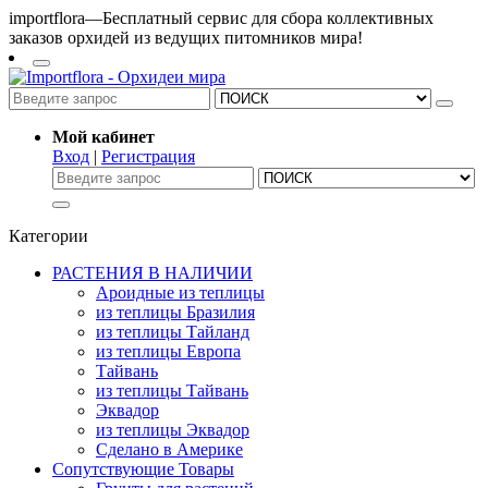
importflora—Бесплатный сервис для сбора коллективных
заказов орхидей из ведущих питомников мира!
Мой кабинет
Вход
|
Регистрация
Категории
РАСТЕНИЯ В НАЛИЧИИ
Ароидные из теплицы
из теплицы Бразилия
из теплицы Тайланд
из теплицы Европа
Тайвань
из теплицы Тайвань
Эквадор
из теплицы Эквадор
Сделано в Америке
Сопутствующие Товары