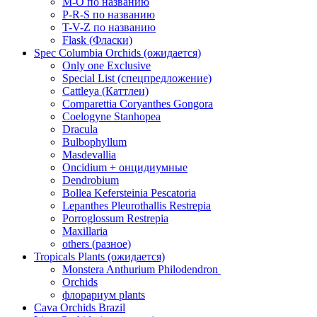
M-O по названию
P-R-S по названию
T-V-Z по названию
Flask (Фласки)
Spec Columbia Orchids (ожидается)
Only one Exclusive
Special List (спецпредложение)
Cattleya (Каттлеи)
Comparettia Coryanthes Gongora
Coelogyne Stanhopea
Dracula
Bulbophyllum
Masdevallia
Oncidium + онцидиумные
Dendrobium
Bollea Kefersteinia Pescatoria
Lepanthes Pleurothallis Restrepia
Porroglossum Restrepia
Maxillaria
others (разное)
Tropicals Plants (ожидается)
​​​​​​​Monstera Anthurium Philodendron
Orchids
флорариум plants
Cava Orchids Brazil