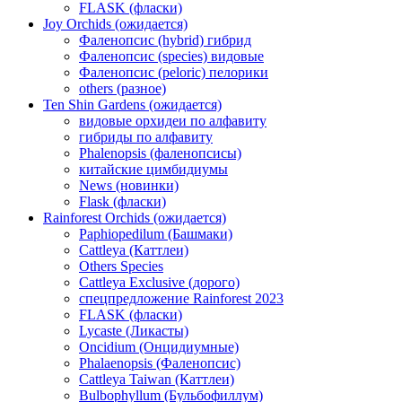
FLASK (фласки)
Joy Orchids (ожидается)
Фаленопсис (hybrid) гибрид
Фаленопсис (species) видовые
Фаленопсис (peloric) пелорики
others (разное)
Ten Shin Gardens (ожидается)
видовые орхидеи по алфавиту
гибриды по алфавиту
Phalenopsis (фаленопсисы)
китайские цимбидиумы
News (новинки)
Flask (фласки)
Rainforest Orchids (ожидается)
Paphiopedilum (Башмаки)
Cattleya (Каттлеи)
Others Species
Cattleya Exclusive (дорого)
спецпредложение Rainforest 2023
FLASK (фласки)
Lycaste (Ликасты)
Oncidium (Онцидиумные)
Phalaenopsis (Фаленопсис)
Cattleya Taiwan (Каттлеи)
Bulbophyllum (Бульбофиллум)