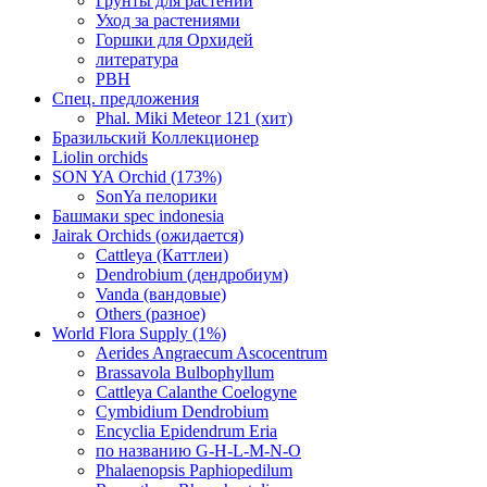
Грунты для растений
Уход за растениями
Горшки для Орхидей
литература
РВН
Спец. предложения
Phal. Miki Meteor 121 (хит)
Бразильский Коллекционер
Liolin orchids
SON YA Orchid (173%)
SonYa пелорики
Башмаки spec indonesia
Jairak Orchids (ожидается)
Cattleya (Каттлеи)
Dendrobium (дендробиум)
Vanda (вандовые)
Others (разное)
World Flora Supply (1%)
Aerides Angraecum Ascocentrum
Brassavola Bulbophyllum
Cattleya Calanthe Coelogyne
Cymbidium Dendrobium
Encyclia Epidendrum Eria
по названию G-H-L-M-N-O
Phalaenopsis Paphiopedilum