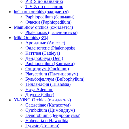
P-R-S по названию
T-V-Z по названию
inCharm orchids (ожидается)
Paphiopedilum (башмаки)
Фласки (Paphiopedilum)
MainShow orchids (ожидается)
Phalenopsis (фаленопсисы)
Miki Orchids (3%)
Ароидные (Araceae)
Фаленопсис (Phalenopsis)
Каттлея (Cattleya)
Дендробиум (Den.)
Paphiopedilum (Башмаки)
Онцидиум (Oncidium)
Platycerium (Платицериум)
Бульбофиллум (Bulbophyllum)
Тилландсия (Tillandsia)
Hoya Adenium
Другие (Other)
Yi-YiNG Orchids (ожидается)
Catasetinae (Катасетум)
Cymbidium (Цимбидиум)
Dendrobium (Дендробиумы)
Habenaria и Haworthia
Lycaste (Ликаста)