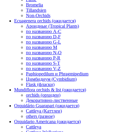
Bromelia
Tillandsien
Non-Orchids
Ecuagenera orchids (ожидается)
Ароидные (Tropical Plants)
по названию A-C
по названию D-F
по названию G-L
по названию M
по названию N-O
по названию P-R
по названию S-T
по названию V-Z
Paphiopedilum и Phragmipedium
Цимбидиум (Cymbidium)
Flask (фласки)
Mundiflora orchids & list (ожидается)
orchids (орхидеи)
Декоративно-лиственные
Orquidário Guarapari (ожидается)
Cattleya (Каттлеи)
others (разное)
Orquidario Americana (ожидается)
Cattleya