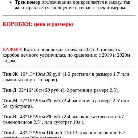
Трек номер
отслеживания прикрепляется к заказу, так
же отправляется сообщение на email с трек номером.
КОРОБКИ: цена и размеры
ВАЖНО!
Картон подорожал с начала 2021г. Стоимость
коробок немного увеличилась по сравнению с 2019 и 2020м
годом.
Тип-Ж
19*13*10см
35
руб (1-2 растения в размере 1.7' или
флаконы сопутс. товаров).
Тип-Д
22*16*10см
50
руб. (1-2 растения в рамере 2.5').
Тип-М
27*16*20см
65
руб. (2-4 растения в размере 2.5' или
5л. субстрата).
Тип-В
43*16*20см
80
руб. (2-4 высокие каттлеи или 6-7
фаленопсисов 2.5' , или субстрат 10л.).
Тип-L
43*27*20см
110
руб. (10-13 фаленопсисов или 6-7