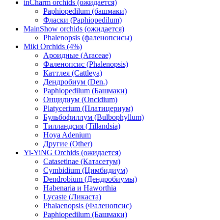
inCharm orchids (ожидается)
Paphiopedilum (башмаки)
Фласки (Paphiopedilum)
MainShow orchids (ожидается)
Phalenopsis (фаленопсисы)
Miki Orchids (4%)
Ароидные (Araceae)
Фаленопсис (Phalenopsis)
Каттлея (Cattleya)
Дендробиум (Den.)
Paphiopedilum (Башмаки)
Онцидиум (Oncidium)
Platycerium (Платицериум)
Бульбофиллум (Bulbophyllum)
Тилландсия (Tillandsia)
Hoya Adenium
Другие (Other)
Yi-YiNG Orchids (ожидается)
Catasetinae (Катасетум)
Cymbidium (Цимбидиум)
Dendrobium (Дендробиумы)
Habenaria и Haworthia
Lycaste (Ликаста)
Phalaenopsis (Фаленопсис)
Paphiopedilum (Башмаки)