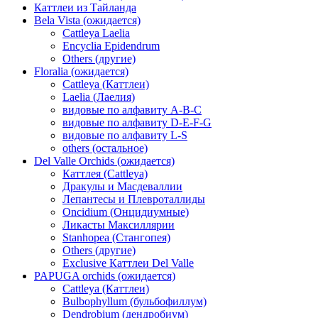
Каттлеи из Тайланда
Bela Vista (ожидается)
Cattleya Laelia
Encyclia Epidendrum
Others (другие)
Floralia (ожидается)
Cattleya (Каттлеи)
Laelia (Лаелия)
видовые по алфавиту A-B-C
видовые по алфавиту D-E-F-G
видовые по алфавиту L-S
others (остальное)
Del Valle Orchids (ожидается)
Каттлея (Cattleya)
Дракулы и Масдеваллии
Лепантесы и Плевроталлиды
Oncidium (Онцидиумные)
Ликасты Максиллярии
Stanhopea (Стангопея)
Others (другие)
Exclusive Каттлеи Del Valle
PAPUGA orchids (ожидается)
Cattleya (Каттлеи)
Bulbophyllum (бульбофиллум)
Dendrobium (дендробиум)