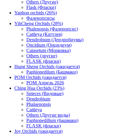
Others (Другие)
Flask (Фласки)
Yaphon orchids (26%)
Фаленопсисы
YihCheng Orchids (28%)
Phalenopsis (Фаленопсис)
Cattleya (Каттлея)
Dendrobium (Дендробиумы)
Oncidium (Онцидиум)
Catasetum (Морковка)
Others (другие)
FLASK (фласки)
Hung Sheng Orchids (ожидается)
Paphiopedilum (Башмаки)
POM Orchids (ожидается)
POM Апрель 2026
Ching Hua Orchids (23%)
Spieces (Видовые)
Dendrobium
Phalaenopsis
Cattleya
Others (Другие виды)
Paphiopedillum (башмаки)
FLASK (фласки)
Joy Orchids (ожидается)