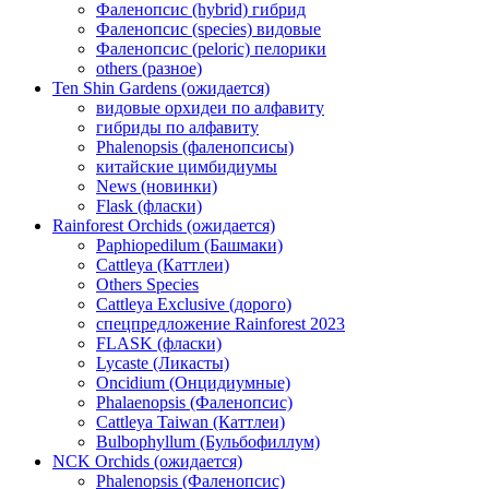
Фаленопсис (hybrid) гибрид
Фаленопсис (species) видовые
Фаленопсис (peloric) пелорики
others (разное)
Ten Shin Gardens (ожидается)
видовые орхидеи по алфавиту
гибриды по алфавиту
Phalenopsis (фаленопсисы)
китайские цимбидиумы
News (новинки)
Flask (фласки)
Rainforest Orchids (ожидается)
Paphiopedilum (Башмаки)
Cattleya (Каттлеи)
Others Species
Cattleya Exclusive (дорого)
спецпредложение Rainforest 2023
FLASK (фласки)
Lycaste (Ликасты)
Oncidium (Онцидиумные)
Phalaenopsis (Фаленопсис)
Cattleya Taiwan (Каттлеи)
Bulbophyllum (Бульбофиллум)
NCK Orchids (ожидается)
Phalenopsis (Фаленопсис)