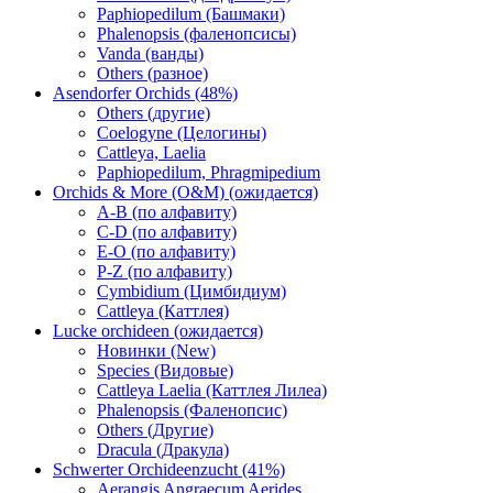
Paphiopedilum (Башмаки)
Phalenopsis (фаленопсисы)
Vanda (ванды)
Others (разное)
Asendorfer Orchids (48%)
Others (другие)
Coelogyne (Целогины)
Cattleya, Laelia
Paphiopedilum, Phragmipedium
Orchids & More (O&M) (ожидается)
A-B (по алфавиту)
C-D (по алфавиту)
E-O (по алфавиту)
P-Z (по алфавиту)
Cymbidium (Цимбидиум)
Cattleya (Каттлея)
Lucke orchideen (ожидается)
Новинки (New)
Species (Видовые)
Cattleya Laelia (Каттлея Лилеа)
Phalenopsis (Фаленопсис)
Others (Другие)
Dracula (Дракула)
Schwerter Orchideenzucht (41%)
Aerangis Angraecum Aerides