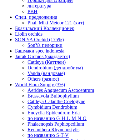
Горшки для Орхидей
литература
РВН
Спец. предложения
Phal. Miki Meteor 121 (хит)
Бразильский Коллекционер
Liolin orchids
SON YA Orchid (175%)
SonYa пелорики
Башмаки spec indonesia
Jairak Orchids (ожидается)
Cattleya (Каттлеи)
Dendrobium (дендробиум)
Vanda (вандовые)
Others (разное)
World Flora Supply (3%)
Aerides Angraecum Ascocentrum
Brassavola Bulbophyllum
Cattleya Calanthe Coelogyne
Cymbidium Dendrobium
Encyclia Epidendrum Eria
по названию G-H-L-M-N-O
Phalaenopsis Paphiopedilum
Renanthera Rhynchostylis
по названию S-T-V