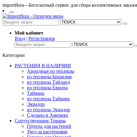
importflora—Бесплатный сервис для сбора коллективных заказ
Мой кабинет
Вход
|
Регистрация
Категории
РАСТЕНИЯ В НАЛИЧИИ
Ароидные из теплицы
из теплицы Бразилия
из теплицы Тайланд
из теплицы Европа
Тайвань
из теплицы Тайвань
Эквадор
из теплицы Эквадор
Сделано в Америке
Сопутствующие Товары
Грунты для растений
Уход за растениями