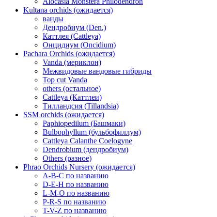
Alocasia Monstera Philodendron
Kultana orchids (ожидается)
ванды
Дендробиум (Den.)
Каттлея (Cattleya)
Онцидиум (Oncidium)
Pachara Orchids (ожидается)
Vanda (мериклон)
Межвидовые вандовые гибриды
Top cut Vanda
others (остальное)
Cattleya (Каттлеи)
Тилландсия (Tillandsia)
SSM orchids (ожидается)
Paphiopedilum (Башмаки)
Bulbophyllum (бульбофиллум)
Cattleya Calanthe Coelogyne
Dendrobium (дендробиум)
Others (разное)
Phrao Orchids Nursery (ожидается)
A-B-C по названию
D-E-H по названию
L-M-O по названию
P-R-S по названию
T-V-Z по названию