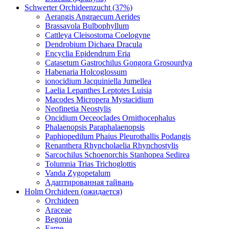
Schwerter Orchideenzucht (37%)
Aerangis Angraecum Aerides
Brassavola Bulbophyllum
Cattleya Cleisostoma Coelogyne
Dendrobium Dichaea Dracula
Encyclia Epidendrum Eria
Catasetum Gastrochilus Gongora Grosourdya
Habenaria Holcoglossum
ionocidium Jacquiniella Jumellea
Laelia Lepanthes Leptotes Luisia
Macodes Micropera Mystacidium
Neofinetia Neostylis
Oncidium Oeceoclades Ornithocephalus
Phalaenopsis Paraphalaenopsis
Paphiopedilum Phaius Pleurothallis Podangis
Renanthera Rhyncholaelia Rhynchostylis
Sarcochilus Schoenorchis Stanhopea Sedirea
Tolumnia Trias Trichoglottis
Vanda Zygopetalum
Адаптированная тайвань
Holm Orchideen (ожидается)
Orchideen
Araceae
Begonia
Farne