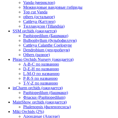
Vanda (мериклон)
Межвидовые вандовые гибриды
Top cut Vanda
others (остальное)
Cattleya (Каттлеи)
Тилландсия (Tillandsia)
SSM orchids (ожидается)
Paphiopedilum (Башмаки)
Bulbophyllum (бульбофиллум)
Cattleya Calanthe Coelogyne
Dendrobium (дендробиум)
Others (разное)
Phrao Orchids Nursery (ожидается)
A-B-C по названию
D-E-H по названию
L-M-O по названию
P-R-S по названию
T-V-Z по названию
inCharm orchids (ожидается)
Paphiopedilum (башмаки)
Фласки (Paphiopedilum)
MainShow orchids (ожидается)
Phalenopsis (фаленопсисы)
Miki Orchids (2%)
Ароидные (Araceae)