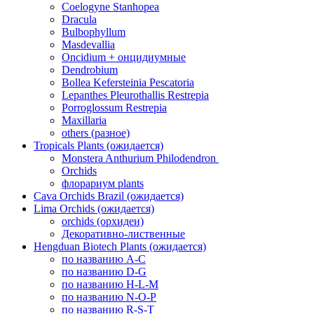
Coelogyne Stanhopea
Dracula
Bulbophyllum
Masdevallia
Oncidium + онцидиумные
Dendrobium
Bollea Kefersteinia Pescatoria
Lepanthes Pleurothallis Restrepia
Porroglossum Restrepia
Maxillaria
others (разное)
Tropicals Plants (ожидается)
​​​​​​​Monstera Anthurium Philodendron
Orchids
флорариум plants
Cava Orchids Brazil (ожидается)
Lima Orchids (ожидается)
orchids (орхидеи)
Декоративно-лиственные
Hengduan Biotech Plants (ожидается)
по названию A-C
по названию D-G
по названию H-L-M
по названию N-O-P
по названию R-S-T