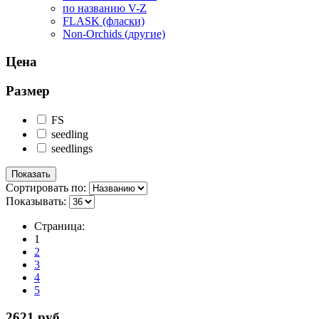
по названию V-Z
FLASK (фласки)
Non-Orchids (другие)
Цена
Размер
FS
seedling
seedlings
Сортировать по:
Показывать:
Страница:
1
2
3
4
5
2621 руб.