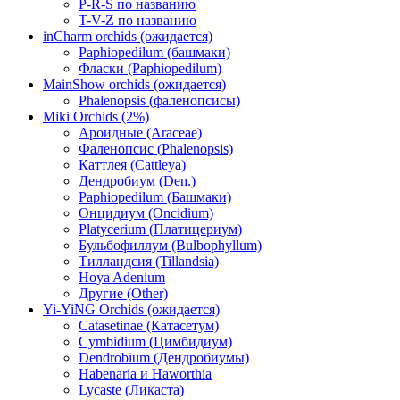
P-R-S по названию
T-V-Z по названию
inCharm orchids (ожидается)
Paphiopedilum (башмаки)
Фласки (Paphiopedilum)
MainShow orchids (ожидается)
Phalenopsis (фаленопсисы)
Miki Orchids (2%)
Ароидные (Araceae)
Фаленопсис (Phalenopsis)
Каттлея (Cattleya)
Дендробиум (Den.)
Paphiopedilum (Башмаки)
Онцидиум (Oncidium)
Platycerium (Платицериум)
Бульбофиллум (Bulbophyllum)
Тилландсия (Tillandsia)
Hoya Adenium
Другие (Other)
Yi-YiNG Orchids (ожидается)
Catasetinae (Катасетум)
Cymbidium (Цимбидиум)
Dendrobium (Дендробиумы)
Habenaria и Haworthia
Lycaste (Ликаста)