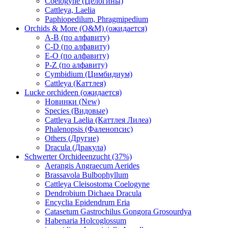
Coelogyne (Целогины)
Cattleya, Laelia
Paphiopedilum, Phragmipedium
Orchids & More (O&M) (ожидается)
A-B (по алфавиту)
C-D (по алфавиту)
E-O (по алфавиту)
P-Z (по алфавиту)
Cymbidium (Цимбидиум)
Cattleya (Каттлея)
Lucke orchideen (ожидается)
Новинки (New)
Species (Видовые)
Cattleya Laelia (Каттлея Лилеа)
Phalenopsis (Фаленопсис)
Others (Другие)
Dracula (Дракула)
Schwerter Orchideenzucht (37%)
Aerangis Angraecum Aerides
Brassavola Bulbophyllum
Cattleya Cleisostoma Coelogyne
Dendrobium Dichaea Dracula
Encyclia Epidendrum Eria
Catasetum Gastrochilus Gongora Grosourdya
Habenaria Holcoglossum