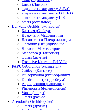
Laelia (Лаелия)
видовые по алфавиту A-B-C
видовые по алфавиту D-E-F-G
видовые по алфавиту L-S
others (остальное)
Del Valle Orchids (ожидается)
Каттлея (Cattleya)
Дракулы и Масдеваллии
Лепантесы и Плевроталлиды
Oncidium (Онцидиумные)
Ликасты Максиллярии
Stanhopea (Стангопея)
Others (другие)
Exclusive Каттлеи Del Valle
PAPUGA orchids (ожидается)
Cattleya (Каттлеи)
Bulbophyllum (бульбофиллум)
Dendrobium (дендробиум)
Paphiopedilum (Башмаки)
Phalenopsis (фаленопсисы)
Vanda (ванды)
Others (разное)
Asendorfer Orchids (36%)
Others (другие)