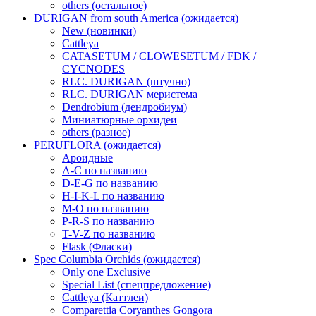
others (остальное)
DURIGAN from south America (ожидается)
New (новинки)
Cattleya
CATASETUM / CLOWESETUM / FDK /
CYCNODES
RLC. DURIGAN (штучно)
RLC. DURIGAN меристема
Dendrobium (дендробиум)
Миниатюрные орхидеи
others (разное)
PERUFLORA (ожидается)
Ароидные
A-C по названию
D-E-G по названию
H-I-K-L по названию
M-O по названию
P-R-S по названию
T-V-Z по названию
Flask (Фласки)
Spec Columbia Orchids (ожидается)
Only one Exclusive
Special List (спецпредложение)
Cattleya (Каттлеи)
Comparettia Coryanthes Gongora