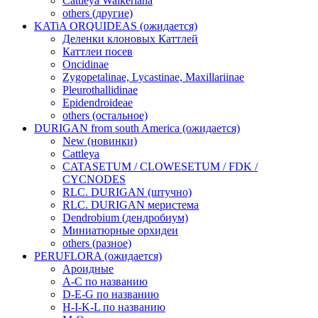
Cattleya Walkeriana
others (другие)
KATiA ORQUIDEAS (ожидается)
Деленки клоновых Каттлей
Каттлеи посев
Oncidinae
Zygopetalinae, Lycastinae, Maxillariinae
Pleurothallidinae
Epidendroideae
others (остальное)
DURIGAN from south America (ожидается)
New (новинки)
Cattleya
CATASETUM / CLOWESETUM / FDK /
CYCNODES
RLC. DURIGAN (штучно)
RLC. DURIGAN меристема
Dendrobium (дендробиум)
Миниатюрные орхидеи
others (разное)
PERUFLORA (ожидается)
Ароидные
A-C по названию
D-E-G по названию
H-I-K-L по названию