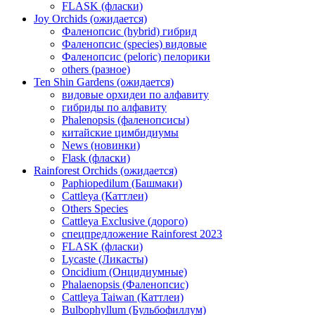
FLASK (фласки)
Joy Orchids (ожидается)
Фаленопсис (hybrid) гибрид
Фаленопсис (species) видовые
Фаленопсис (peloric) пелорики
others (разное)
Ten Shin Gardens (ожидается)
видовые орхидеи по алфавиту
гибриды по алфавиту
Phalenopsis (фаленопсисы)
китайские цимбидиумы
News (новинки)
Flask (фласки)
Rainforest Orchids (ожидается)
Paphiopedilum (Башмаки)
Cattleya (Каттлеи)
Others Species
Cattleya Exclusive (дорого)
спецпредложение Rainforest 2023
FLASK (фласки)
Lycaste (Ликасты)
Oncidium (Онцидиумные)
Phalaenopsis (Фаленопсис)
Cattleya Taiwan (Каттлеи)
Bulbophyllum (Бульбофиллум)