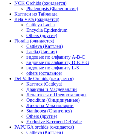
NCK Orchids (ожидается)
Phalenopsis (Фаленопсис)
Каттлеи из Тайланда
Bela Vista (ожидается)
Cattleya Laelia
Encyclia Epidendrum
Others (другие)
Floralia (ожидается)
Cattleya (Каттлеи)
Laelia (Лаелия)
видовые по алфавиту A-B-C
видовые по алфавиту D-E-F-G
видовые по алфавиту L-S
others (остальное)
Del Valle Orchids (ожидается)
Каттлея (Cattleya)
Дракулы и Масдеваллии
Лепантесы и Плевроталлиды
Oncidium (Онцидиумные)
Ликасты Максиллярии
Stanhopea (Стангопея)
Others (другие)
Exclusive Каттлеи Del Valle
PAPUGA orchids (ожидается)
Cattleya (Каттлеи)