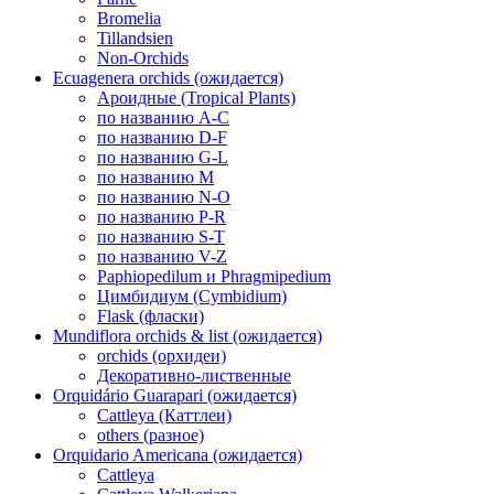
Bromelia
Tillandsien
Non-Orchids
Ecuagenera orchids (ожидается)
Ароидные (Tropical Plants)
по названию A-C
по названию D-F
по названию G-L
по названию M
по названию N-O
по названию P-R
по названию S-T
по названию V-Z
Paphiopedilum и Phragmipedium
Цимбидиум (Cymbidium)
Flask (фласки)
Mundiflora orchids & list (ожидается)
orchids (орхидеи)
Декоративно-лиственные
Orquidário Guarapari (ожидается)
Cattleya (Каттлеи)
others (разное)
Orquidario Americana (ожидается)
Cattleya