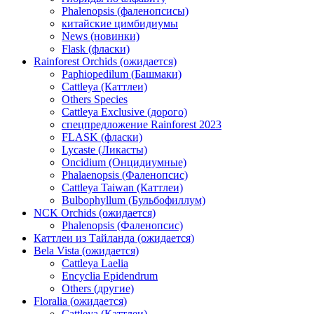
Phalenopsis (фаленопсисы)
китайские цимбидиумы
News (новинки)
Flask (фласки)
Rainforest Orchids (ожидается)
Paphiopedilum (Башмаки)
Cattleya (Каттлеи)
Others Species
Cattleya Exclusive (дорого)
спецпредложение Rainforest 2023
FLASK (фласки)
Lycaste (Ликасты)
Oncidium (Онцидиумные)
Phalaenopsis (Фаленопсис)
Cattleya Taiwan (Каттлеи)
Bulbophyllum (Бульбофиллум)
NCK Orchids (ожидается)
Phalenopsis (Фаленопсис)
Каттлеи из Тайланда (ожидается)
Bela Vista (ожидается)
Cattleya Laelia
Encyclia Epidendrum
Others (другие)
Floralia (ожидается)
Cattleya (Каттлеи)