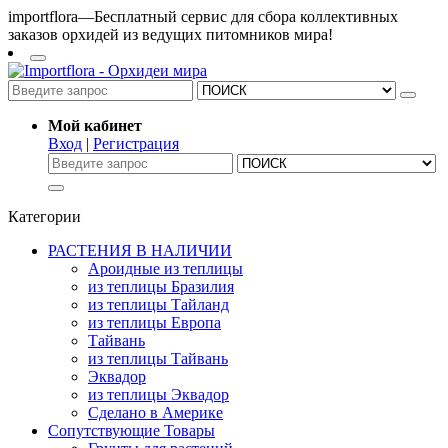
importflora—Бесплатный сервис для сбора коллективных
заказов орхидей из ведущих питомников мира!
Мой кабинет
Вход
|
Регистрация
Категории
РАСТЕНИЯ В НАЛИЧИИ
Ароидные из теплицы
из теплицы Бразилия
из теплицы Тайланд
из теплицы Европа
Тайвань
из теплицы Тайвань
Эквадор
из теплицы Эквадор
Сделано в Америке
Сопутствующие Товары