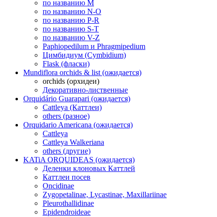
по названию M
по названию N-O
по названию P-R
по названию S-T
по названию V-Z
Paphiopedilum и Phragmipedium
Цимбидиум (Cymbidium)
Flask (фласки)
Mundiflora orchids & list (ожидается)
orchids (орхидеи)
Декоративно-лиственные
Orquidário Guarapari (ожидается)
Cattleya (Каттлеи)
others (разное)
Orquidario Americana (ожидается)
Cattleya
Cattleya Walkeriana
others (другие)
KATiA ORQUIDEAS (ожидается)
Деленки клоновых Каттлей
Каттлеи посев
Oncidinae
Zygopetalinae, Lycastinae, Maxillariinae
Pleurothallidinae
Epidendroideae