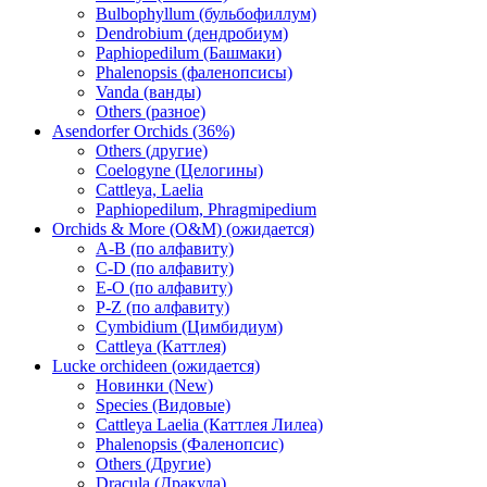
Bulbophyllum (бульбофиллум)
Dendrobium (дендробиум)
Paphiopedilum (Башмаки)
Phalenopsis (фаленопсисы)
Vanda (ванды)
Others (разное)
Asendorfer Orchids (36%)
Others (другие)
Coelogyne (Целогины)
Cattleya, Laelia
Paphiopedilum, Phragmipedium
Orchids & More (O&M) (ожидается)
A-B (по алфавиту)
C-D (по алфавиту)
E-O (по алфавиту)
P-Z (по алфавиту)
Cymbidium (Цимбидиум)
Cattleya (Каттлея)
Lucke orchideen (ожидается)
Новинки (New)
Species (Видовые)
Cattleya Laelia (Каттлея Лилеа)
Phalenopsis (Фаленопсис)
Others (Другие)
Dracula (Дракула)