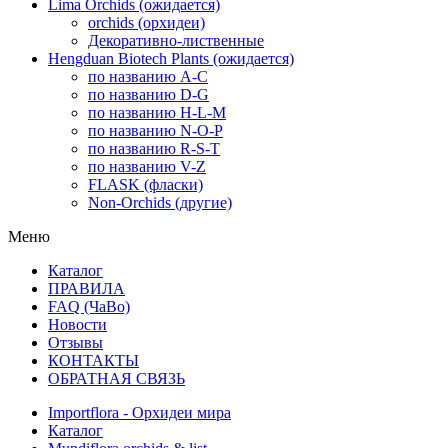
Lima Orchids (ожидается)
orchids (орхидеи)
Декоративно-лиственные
Hengduan Biotech Plants (ожидается)
по названию A-C
по названию D-G
по названию H-L-M
по названию N-O-P
по названию R-S-T
по названию V-Z
FLASK (фласки)
Non-Orchids (другие)
Меню
Каталог
ПРАВИЛА
FAQ (ЧаВо)
Новости
Отзывы
КОНТАКТЫ
ОБРАТНАЯ СВЯЗЬ
Importflora - Орхидеи мира
Каталог