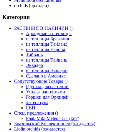
Mundiflora orchids & list
orchids (орхидеи)
Категории
РАСТЕНИЯ В НАЛИЧИИ ()
Ароидные из теплицы
из теплицы Бразилия
из теплицы Тайланд
из теплицы Европа
Тайвань
из теплицы Тайвань
Эквадор
из теплицы Эквадор
Сделано в Америке
Сопутствующие Товары ()
Грунты для растений
Уход за растениями
Горшки для Орхидей
литература
РВН
Спец. предложения ()
Phal. Miki Meteor 121 (хит)
Бразильский Коллекционер (ожидается)
Liolin orchids (ожидается)