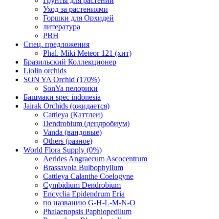
Грунты для растений
Уход за растениями
Горшки для Орхидей
литература
РВН
Спец. предложения
Phal. Miki Meteor 121 (хит)
Бразильский Коллекционер
Liolin orchids
SON YA Orchid (170%)
SonYa пелорики
Башмаки spec indonesia
Jairak Orchids (ожидается)
Cattleya (Каттлеи)
Dendrobium (дендробиум)
Vanda (вандовые)
Others (разное)
World Flora Supply (0%)
Aerides Angraecum Ascocentrum
Brassavola Bulbophyllum
Cattleya Calanthe Coelogyne
Cymbidium Dendrobium
Encyclia Epidendrum Eria
по названию G-H-L-M-N-O
Phalaenopsis Paphiopedilum