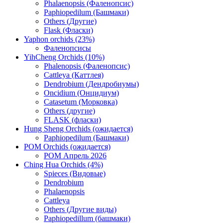
Phalaenopsis (Фаленопсис)
Paphiopedilum (Башмаки)
Others (Другие)
Flask (Фласки)
Yaphon orchids (23%)
Фаленопсисы
YihCheng Orchids (10%)
Phalenopsis (Фаленопсис)
Cattleya (Каттлея)
Dendrobium (Дендробиумы)
Oncidium (Онцидиум)
Catasetum (Морковка)
Others (другие)
FLASK (фласки)
Hung Sheng Orchids (ожидается)
Paphiopedilum (Башмаки)
POM Orchids (ожидается)
POM Апрель 2026
Ching Hua Orchids (4%)
Spieces (Видовые)
Dendrobium
Phalaenopsis
Cattleya
Others (Другие виды)
Paphiopedillum (башмаки)