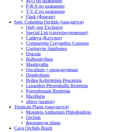
M-O по названию
P-R-S по названию
T-V-Z по названию
Flask (Фласки)
Spec Columbia Orchids (ожидается)
Only one Exclusive
Special List (спецпредложение)
Cattleya (Каттлеи)
Comparettia Coryanthes Gongora
Coelogyne Stanhopea
Dracula
Bulbophyllum
Masdevallia
Oncidium + онцидиумные
Dendrobium
Bollea Kefersteinia Pescatoria
Lepanthes Pleurothallis Restrepia
Porroglossum Restrepia
Maxillaria
others (разное)
Tropicals Plants (ожидается)
​​​​​​​Monstera Anthurium Philodendron
Orchids
флорариум plants
Cava Orchids Brazil