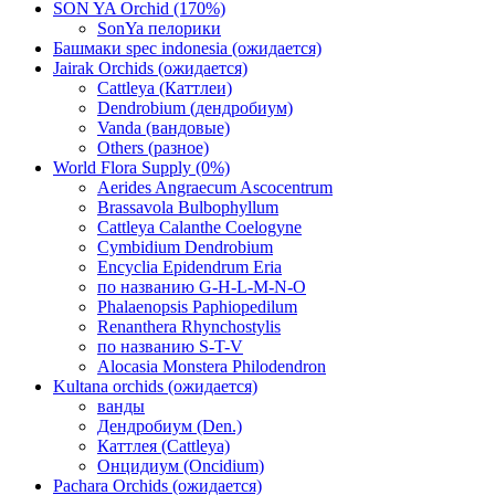
SON YA Orchid (170%)
SonYa пелорики
Башмаки spec indonesia (ожидается)
Jairak Orchids (ожидается)
Cattleya (Каттлеи)
Dendrobium (дендробиум)
Vanda (вандовые)
Others (разное)
World Flora Supply (0%)
Aerides Angraecum Ascocentrum
Brassavola Bulbophyllum
Cattleya Calanthe Coelogyne
Cymbidium Dendrobium
Encyclia Epidendrum Eria
по названию G-H-L-M-N-O
Phalaenopsis Paphiopedilum
Renanthera Rhynchostylis
по названию S-T-V
Alocasia Monstera Philodendron
Kultana orchids (ожидается)
ванды
Дендробиум (Den.)
Каттлея (Cattleya)
Онцидиум (Oncidium)
Pachara Orchids (ожидается)