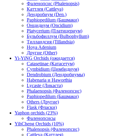
Фаленопсис (Phalenopsis)
Каттлея (Cattleya)
Дендробиум (Den.)
Paphiopedilum (Башмаки)
Онцидиум (Oncidium)
Platycerium (Платицериум)
Бульбофиллум (Bulbophyllum)
Тилландсия (Tillandsia)
Hoya Adenium
Другие (Other)
Yi-YiNG Orchids (ожидается)
Catasetinae (Катасетум)
Cymbidium (Цимбидиум)
Dendrobium (Дендробиумы)
Habenaria и Haworthia
Lycaste (Ликаста)
Phalaenopsis (Фаленопсис)
Paphiopedilum (Башмаки)
Others (Другие)
Flask (Фласки)
Yaphon orchids (23%)
Фаленопсисы
YihCheng Orchids (10%)
Phalenopsis (Фаленопсис)
Cattleya (Каттлея)