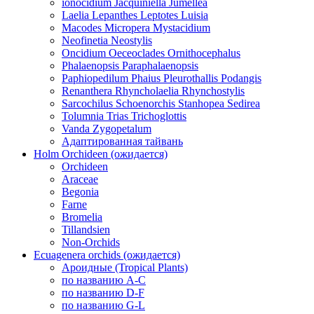
ionocidium Jacquiniella Jumellea
Laelia Lepanthes Leptotes Luisia
Macodes Micropera Mystacidium
Neofinetia Neostylis
Oncidium Oeceoclades Ornithocephalus
Phalaenopsis Paraphalaenopsis
Paphiopedilum Phaius Pleurothallis Podangis
Renanthera Rhyncholaelia Rhynchostylis
Sarcochilus Schoenorchis Stanhopea Sedirea
Tolumnia Trias Trichoglottis
Vanda Zygopetalum
Адаптированная тайвань
Holm Orchideen (ожидается)
Orchideen
Araceae
Begonia
Farne
Bromelia
Tillandsien
Non-Orchids
Ecuagenera orchids (ожидается)
Ароидные (Tropical Plants)
по названию A-C
по названию D-F
по названию G-L