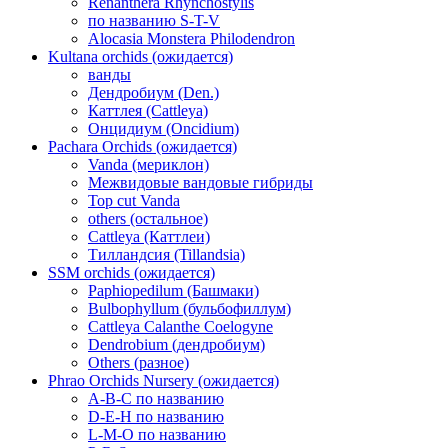
Renanthera Rhynchostylis
по названию S-T-V
Alocasia Monstera Philodendron
Kultana orchids (ожидается)
ванды
Дендробиум (Den.)
Каттлея (Cattleya)
Онцидиум (Oncidium)
Pachara Orchids (ожидается)
Vanda (мериклон)
Межвидовые вандовые гибриды
Top cut Vanda
others (остальное)
Cattleya (Каттлеи)
Тилландсия (Tillandsia)
SSM orchids (ожидается)
Paphiopedilum (Башмаки)
Bulbophyllum (бульбофиллум)
Cattleya Calanthe Coelogyne
Dendrobium (дендробиум)
Others (разное)
Phrao Orchids Nursery (ожидается)
A-B-C по названию
D-E-H по названию
L-M-O по названию