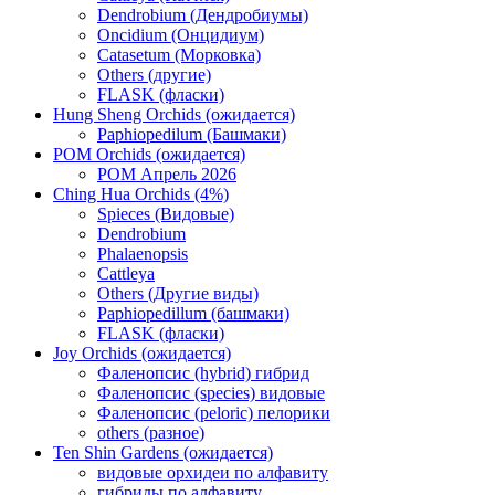
Dendrobium (Дендробиумы)
Oncidium (Онцидиум)
Catasetum (Морковка)
Others (другие)
FLASK (фласки)
Hung Sheng Orchids (ожидается)
Paphiopedilum (Башмаки)
POM Orchids (ожидается)
POM Апрель 2026
Ching Hua Orchids (4%)
Spieces (Видовые)
Dendrobium
Phalaenopsis
Cattleya
Others (Другие виды)
Paphiopedillum (башмаки)
FLASK (фласки)
Joy Orchids (ожидается)
Фаленопсис (hybrid) гибрид
Фаленопсис (species) видовые
Фаленопсис (peloric) пелорики
others (разное)
Ten Shin Gardens (ожидается)
видовые орхидеи по алфавиту
гибриды по алфавиту