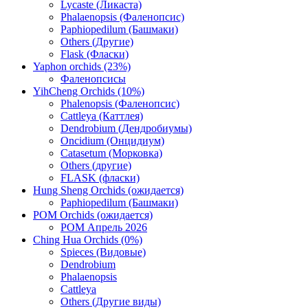
Lycaste (Ликаста)
Phalaenopsis (Фаленопсис)
Paphiopedilum (Башмаки)
Others (Другие)
Flask (Фласки)
Yaphon orchids (23%)
Фаленопсисы
YihCheng Orchids (10%)
Phalenopsis (Фаленопсис)
Cattleya (Каттлея)
Dendrobium (Дендробиумы)
Oncidium (Онцидиум)
Catasetum (Морковка)
Others (другие)
FLASK (фласки)
Hung Sheng Orchids (ожидается)
Paphiopedilum (Башмаки)
POM Orchids (ожидается)
POM Апрель 2026
Ching Hua Orchids (0%)
Spieces (Видовые)
Dendrobium
Phalaenopsis
Cattleya
Others (Другие виды)