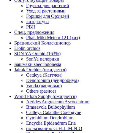
Сопутствующие Товары
Грунты для растений
Уход за растениями
Горшки для Орхидей
литература
РВН
Спец. предложения
Phal. Miki Meteor 121 (хит)
Бразильский Коллекционер
Liolin orchids
SON YA Orchid (163%)
SonYa пелорики
Башмаки spec indonesia
Jairak Orchids (ожидается)
Cattleya (Каттлеи)
Dendrobium (дендробиум)
Vanda (вандовые)
Others (разное)
World Flora Supply (ожидается)
Aerides Angraecum Ascocentrum
Brassavola Bulbophyllum
Cattleya Calanthe Coelogyne
Cymbidium Dendrobium
Encyclia Epidendrum Eria
по названию G-H-L-M-N-O