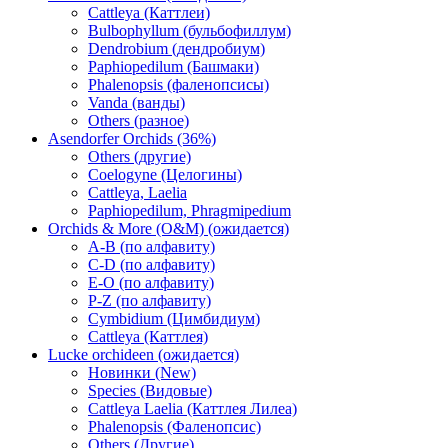
Cattleya (Каттлеи)
Bulbophyllum (бульбофиллум)
Dendrobium (дендробиум)
Paphiopedilum (Башмаки)
Phalenopsis (фаленопсисы)
Vanda (ванды)
Others (разное)
Asendorfer Orchids (36%)
Others (другие)
Coelogyne (Целогины)
Cattleya, Laelia
Paphiopedilum, Phragmipedium
Orchids & More (O&M) (ожидается)
A-B (по алфавиту)
C-D (по алфавиту)
E-O (по алфавиту)
P-Z (по алфавиту)
Cymbidium (Цимбидиум)
Cattleya (Каттлея)
Lucke orchideen (ожидается)
Новинки (New)
Species (Видовые)
Cattleya Laelia (Каттлея Лилеа)
Phalenopsis (Фаленопсис)
Others (Другие)