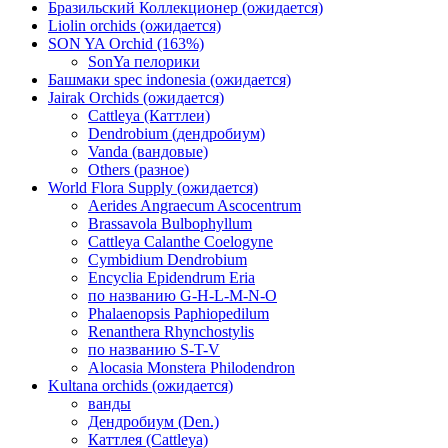
Бразильский Коллекционер (ожидается)
Liolin orchids (ожидается)
SON YA Orchid (163%)
SonYa пелорики
Башмаки spec indonesia (ожидается)
Jairak Orchids (ожидается)
Cattleya (Каттлеи)
Dendrobium (дендробиум)
Vanda (вандовые)
Others (разное)
World Flora Supply (ожидается)
Aerides Angraecum Ascocentrum
Brassavola Bulbophyllum
Cattleya Calanthe Coelogyne
Cymbidium Dendrobium
Encyclia Epidendrum Eria
по названию G-H-L-M-N-O
Phalaenopsis Paphiopedilum
Renanthera Rhynchostylis
по названию S-T-V
Alocasia Monstera Philodendron
Kultana orchids (ожидается)
ванды
Дендробиум (Den.)
Каттлея (Cattleya)