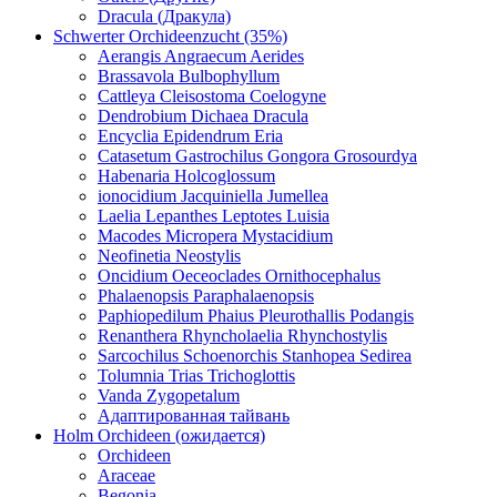
Dracula (Дракула)
Schwerter Orchideenzucht (35%)
Aerangis Angraecum Aerides
Brassavola Bulbophyllum
Cattleya Cleisostoma Coelogyne
Dendrobium Dichaea Dracula
Encyclia Epidendrum Eria
Catasetum Gastrochilus Gongora Grosourdya
Habenaria Holcoglossum
ionocidium Jacquiniella Jumellea
Laelia Lepanthes Leptotes Luisia
Macodes Micropera Mystacidium
Neofinetia Neostylis
Oncidium Oeceoclades Ornithocephalus
Phalaenopsis Paraphalaenopsis
Paphiopedilum Phaius Pleurothallis Podangis
Renanthera Rhyncholaelia Rhynchostylis
Sarcochilus Schoenorchis Stanhopea Sedirea
Tolumnia Trias Trichoglottis
Vanda Zygopetalum
Адаптированная тайвань
Holm Orchideen (ожидается)
Orchideen
Araceae
Begonia