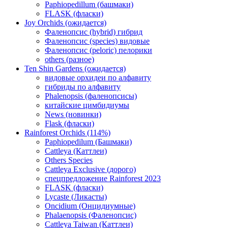
Paphiopedillum (башмаки)
FLASK (фласки)
Joy Orchids (ожидается)
Фаленопсис (hybrid) гибрид
Фаленопсис (species) видовые
Фаленопсис (peloric) пелорики
others (разное)
Ten Shin Gardens (ожидается)
видовые орхидеи по алфавиту
гибриды по алфавиту
Phalenopsis (фаленопсисы)
китайские цимбидиумы
News (новинки)
Flask (фласки)
Rainforest Orchids (114%)
Paphiopedilum (Башмаки)
Cattleya (Каттлеи)
Others Species
Cattleya Exclusive (дорого)
спецпредложение Rainforest 2023
FLASK (фласки)
Lycaste (Ликасты)
Oncidium (Онцидиумные)
Phalaenopsis (Фаленопсис)
Cattleya Taiwan (Каттлеи)