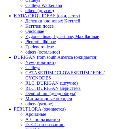
Cattleya
Cattleya Walkeriana
others (другие)
KATiA ORQUIDEAS (ожидается)
Деленки клоновых Каттлей
Каттлеи посев
Oncidinae
Zygopetalinae, Lycastinae, Maxillariinae
Pleurothallidinae
Epidendroideae
others (остальное)
DURIGAN from south America (ожидается)
New (новинки)
Cattleya
CATASETUM / CLOWESETUM / FDK /
CYCNODES
RLC. DURIGAN (штучно)
RLC. DURIGAN меристема
Dendrobium (дендробиум)
Миниатюрные орхидеи
others (разное)
PERUFLORA (ожидается)
Ароидные
A-C по названию
D-E-G по названию