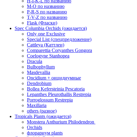
H-I-K-L по названию
M-O по названию
P-R-S по названию
T-V-Z по названию
Flask (Фласки)
Spec Columbia Orchids (ожидается)
Only one Exclusive
Special List (спецпредложение)
Cattleya (Каттлеи)
Comparettia Coryanthes Gongora
Coelogyne Stanhopea
Dracula
Bulbophyllum
Masdevallia
Oncidium + онцидиумные
Dendrobium
Bollea Kefersteinia Pescatoria
Lepanthes Pleurothallis Restrepia
Porroglossum Restrepia
Maxillaria
others (разное)
Tropicals Plants (ожидается)
​​​​​​​Monstera Anthurium Philodendron
Orchids
флорариум plants