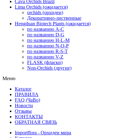
Cava Orchids Brazil
Lima Orchids (ожидается)
orchids (орхидеи)
Декоративно-лиственные
Hengduan Biotech Plants (ожидается)
по названию A-C
по названию D-G
по названию H-L-M
по названию N-O-P
по названию R-S-T
по названию V-Z
FLASK (фласки)
Non-Orchids (другие)
Меню
Каталог
ПРАВИЛА
FAQ (ЧаВо)
Новости
Отзывы
КОНТАКТЫ
ОБРАТНАЯ СВЯЗЬ
Importflora - Орхидеи мира