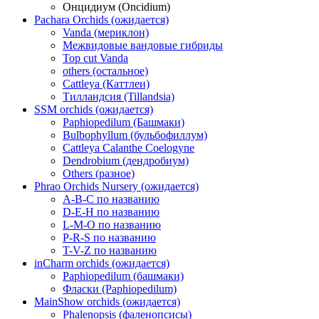
Онцидиум (Oncidium)
Pachara Orchids (ожидается)
Vanda (мериклон)
Межвидовые вандовые гибриды
Top cut Vanda
others (остальное)
Cattleya (Каттлеи)
Тилландсия (Tillandsia)
SSM orchids (ожидается)
Paphiopedilum (Башмаки)
Bulbophyllum (бульбофиллум)
Cattleya Calanthe Coelogyne
Dendrobium (дендробиум)
Others (разное)
Phrao Orchids Nursery (ожидается)
A-B-C по названию
D-E-H по названию
L-M-O по названию
P-R-S по названию
T-V-Z по названию
inCharm orchids (ожидается)
Paphiopedilum (башмаки)
Фласки (Paphiopedilum)
MainShow orchids (ожидается)
Phalenopsis (фаленопсисы)