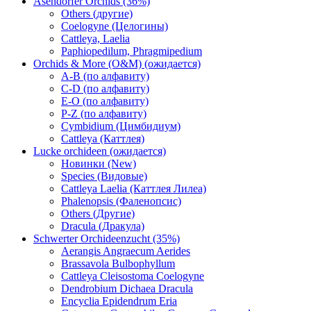
Asendorfer Orchids (36%)
Others (другие)
Coelogyne (Целогины)
Cattleya, Laelia
Paphiopedilum, Phragmipedium
Orchids & More (O&M) (ожидается)
A-B (по алфавиту)
C-D (по алфавиту)
E-O (по алфавиту)
P-Z (по алфавиту)
Cymbidium (Цимбидиум)
Cattleya (Каттлея)
Lucke orchideen (ожидается)
Новинки (New)
Species (Видовые)
Cattleya Laelia (Каттлея Лилеа)
Phalenopsis (Фаленопсис)
Others (Другие)
Dracula (Дракула)
Schwerter Orchideenzucht (35%)
Aerangis Angraecum Aerides
Brassavola Bulbophyllum
Cattleya Cleisostoma Coelogyne
Dendrobium Dichaea Dracula
Encyclia Epidendrum Eria