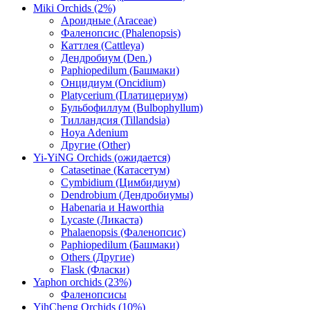
Miki Orchids (2%)
Ароидные (Araceae)
Фаленопсис (Phalenopsis)
Каттлея (Cattleya)
Дендробиум (Den.)
Paphiopedilum (Башмаки)
Онцидиум (Oncidium)
Platycerium (Платицериум)
Бульбофиллум (Bulbophyllum)
Тилландсия (Tillandsia)
Hoya Adenium
Другие (Other)
Yi-YiNG Orchids (ожидается)
Catasetinae (Катасетум)
Cymbidium (Цимбидиум)
Dendrobium (Дендробиумы)
Habenaria и Haworthia
Lycaste (Ликаста)
Phalaenopsis (Фаленопсис)
Paphiopedilum (Башмаки)
Others (Другие)
Flask (Фласки)
Yaphon orchids (23%)
Фаленопсисы
YihCheng Orchids (10%)