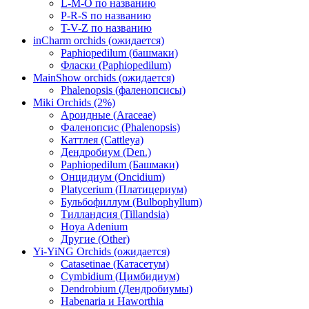
L-M-O по названию
P-R-S по названию
T-V-Z по названию
inCharm orchids (ожидается)
Paphiopedilum (башмаки)
Фласки (Paphiopedilum)
MainShow orchids (ожидается)
Phalenopsis (фаленопсисы)
Miki Orchids (2%)
Ароидные (Araceae)
Фаленопсис (Phalenopsis)
Каттлея (Cattleya)
Дендробиум (Den.)
Paphiopedilum (Башмаки)
Онцидиум (Oncidium)
Platycerium (Платицериум)
Бульбофиллум (Bulbophyllum)
Тилландсия (Tillandsia)
Hoya Adenium
Другие (Other)
Yi-YiNG Orchids (ожидается)
Catasetinae (Катасетум)
Cymbidium (Цимбидиум)
Dendrobium (Дендробиумы)
Habenaria и Haworthia