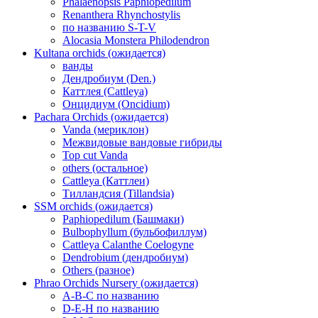
Phalaenopsis Paphiopedilum
Renanthera Rhynchostylis
по названию S-T-V
Alocasia Monstera Philodendron
Kultana orchids (ожидается)
ванды
Дендробиум (Den.)
Каттлея (Cattleya)
Онцидиум (Oncidium)
Pachara Orchids (ожидается)
Vanda (мериклон)
Межвидовые вандовые гибриды
Top cut Vanda
others (остальное)
Cattleya (Каттлеи)
Тилландсия (Tillandsia)
SSM orchids (ожидается)
Paphiopedilum (Башмаки)
Bulbophyllum (бульбофиллум)
Cattleya Calanthe Coelogyne
Dendrobium (дендробиум)
Others (разное)
Phrao Orchids Nursery (ожидается)
A-B-C по названию
D-E-H по названию