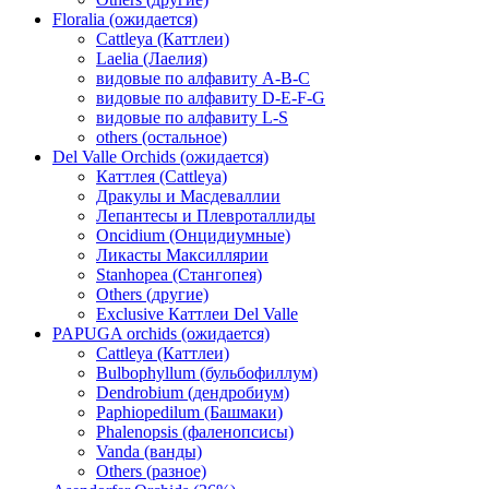
Floralia (ожидается)
Cattleya (Каттлеи)
Laelia (Лаелия)
видовые по алфавиту A-B-C
видовые по алфавиту D-E-F-G
видовые по алфавиту L-S
others (остальное)
Del Valle Orchids (ожидается)
Каттлея (Cattleya)
Дракулы и Масдеваллии
Лепантесы и Плевроталлиды
Oncidium (Онцидиумные)
Ликасты Максиллярии
Stanhopea (Стангопея)
Others (другие)
Exclusive Каттлеи Del Valle
PAPUGA orchids (ожидается)
Cattleya (Каттлеи)
Bulbophyllum (бульбофиллум)
Dendrobium (дендробиум)
Paphiopedilum (Башмаки)
Phalenopsis (фаленопсисы)
Vanda (ванды)
Others (разное)