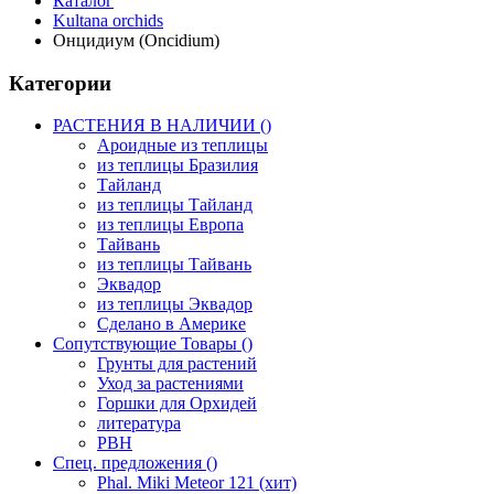
Каталог
Kultana orchids
Онцидиум (Oncidium)
Категории
РАСТЕНИЯ В НАЛИЧИИ ()
Ароидные из теплицы
из теплицы Бразилия
Тайланд
из теплицы Тайланд
из теплицы Европа
Тайвань
из теплицы Тайвань
Эквадор
из теплицы Эквадор
Сделано в Америке
Сопутствующие Товары ()
Грунты для растений
Уход за растениями
Горшки для Орхидей
литература
РВН
Спец. предложения ()
Phal. Miki Meteor 121 (хит)