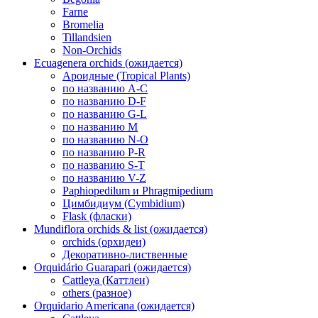
Farne
Bromelia
Tillandsien
Non-Orchids
Ecuagenera orchids (ожидается)
Ароидные (Tropical Plants)
по названию A-C
по названию D-F
по названию G-L
по названию M
по названию N-O
по названию P-R
по названию S-T
по названию V-Z
Paphiopedilum и Phragmipedium
Цимбидиум (Cymbidium)
Flask (фласки)
Mundiflora orchids & list (ожидается)
orchids (орхидеи)
Декоративно-лиственные
Orquidário Guarapari (ожидается)
Cattleya (Каттлеи)
others (разное)
Orquidario Americana (ожидается)