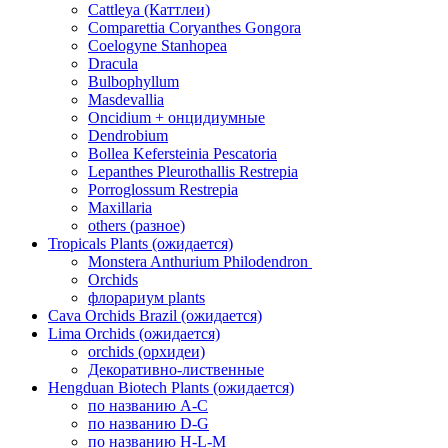
Cattleya (Каттлеи)
Comparettia Coryanthes Gongora
Coelogyne Stanhopea
Dracula
Bulbophyllum
Masdevallia
Oncidium + онцидиумные
Dendrobium
Bollea Kefersteinia Pescatoria
Lepanthes Pleurothallis Restrepia
Porroglossum Restrepia
Maxillaria
others (разное)
Tropicals Plants (ожидается)
​​​​​​​Monstera Anthurium Philodendron
Orchids
флорариум plants
Cava Orchids Brazil (ожидается)
Lima Orchids (ожидается)
orchids (орхидеи)
Декоративно-лиственные
Hengduan Biotech Plants (ожидается)
по названию A-C
по названию D-G
по названию H-L-M