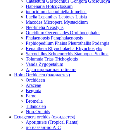
Catasetum Gastrochilus Gongora Grosourdya
Habenaria Holcoglossum
ionocidium Jacquiniella Jumellea
Laelia Lepanthes Leptotes Luisia
Macodes Micropera Mystacidium
Neofinetia Neostylis
Oncidium Oeceoclades Ornithocephalus
Phalaenopsis Paraphalaenopsis
Paphiopedilum Phaius Pleurothallis Podangis
Renanthera Rhyncholaelia Rhynchostylis
Sarcochilus Schoenorchis Stanhopea Sedirea
Tolumnia Trias Trichoglottis
Vanda Zygopetalum
Адаптированная тайвань
Holm Orchideen (ожидается)
Orchideen
Araceae
Begonia
Farne
Bromelia
Tillandsien
Non-Orchids
Ecuagenera orchids (ожидается)
Ароидные (Tropical Plants)
по названию A-C