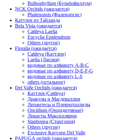
Bulbophyllum (Бульбофиллум)
NCK Orchids (ожидается)
Phalenopsis (Фаленопсис)
Каттлеи из Тайланда
Bela Vista (ожидается)
Cattleya Laelia
Encyclia Epidendrum
Others (другие)
Floralia (ожидается)
Cattleya (Каттлеи)
Laelia (Лаелия)
видовые по алфавиту A-B-C
видовые по алфавиту D-E-F-G
видовые по алфавиту L-S
others (остальное)
Del Valle Orchids (ожидается)
Каттлея (Cattleya)
Дракулы и Масдеваллии
Лепантесы и Плевроталлиды
Oncidium (Онцидиумные)
Ликасты Максиллярии
Stanhopea (Стангопея)
Others (другие)
Exclusive Каттлеи Del Valle
PAPUGA orchids (ожидается)