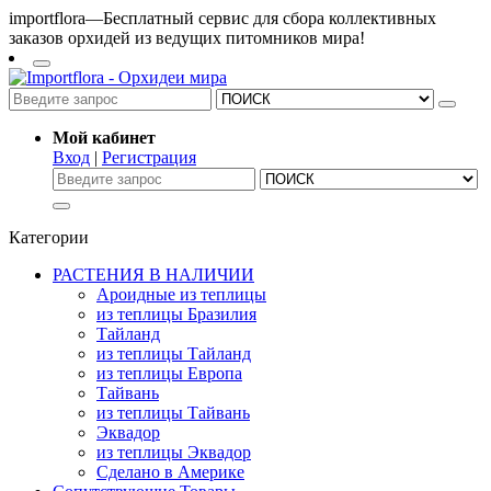
importflora—Бесплатный сервис для сбора коллективных
заказов орхидей из ведущих питомников мира!
Мой кабинет
Вход
|
Регистрация
Категории
РАСТЕНИЯ В НАЛИЧИИ
Ароидные из теплицы
из теплицы Бразилия
Тайланд
из теплицы Тайланд
из теплицы Европа
Тайвань
из теплицы Тайвань
Эквадор
из теплицы Эквадор
Сделано в Америке