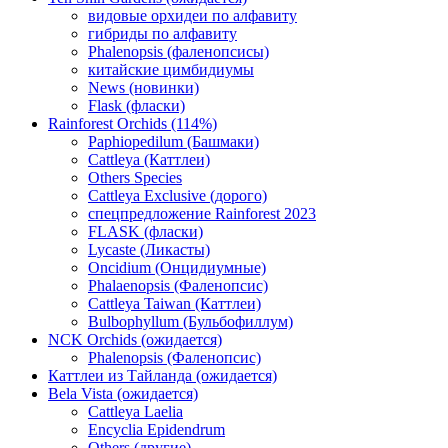
видовые орхидеи по алфавиту
гибриды по алфавиту
Phalenopsis (фаленопсисы)
китайские цимбидиумы
News (новинки)
Flask (фласки)
Rainforest Orchids (114%)
Paphiopedilum (Башмаки)
Cattleya (Каттлеи)
Others Species
Cattleya Exclusive (дорого)
спецпредложение Rainforest 2023
FLASK (фласки)
Lycaste (Ликасты)
Oncidium (Онцидиумные)
Phalaenopsis (Фаленопсис)
Cattleya Taiwan (Каттлеи)
Bulbophyllum (Бульбофиллум)
NCK Orchids (ожидается)
Phalenopsis (Фаленопсис)
Каттлеи из Тайланда (ожидается)
Bela Vista (ожидается)
Cattleya Laelia
Encyclia Epidendrum
Others (другие)