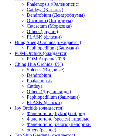
Phalenopsis (Фаленопсис)
Cattleya (Каттлея)
Dendrobium (Дендробиумы)
Oncidium (Онцидиум)
Catasetum (Морковка)
Others (другие)
FLASK (фласки)
Hung Sheng Orchids (ожидается)
Paphiopedilum (Башмаки)
POM Orchids (ожидается)
POM Апрель 2026
Ching Hua Orchids (0%)
Spieces (Видовые)
Dendrobium
Phalaenopsis
Cattleya
Others (Другие виды)
Paphiopedillum (башмаки)
FLASK (фласки)
Joy Orchids (ожидается)
Фаленопсис (hybrid) гибрид
Фаленопсис (species) видовые
Фаленопсис (peloric) пелорики
others (разное)
Ten Shin Gardens (ожидается)