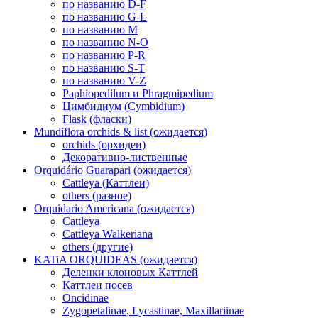
по названию D-F
по названию G-L
по названию M
по названию N-O
по названию P-R
по названию S-T
по названию V-Z
Paphiopedilum и Phragmipedium
Цимбидиум (Cymbidium)
Flask (фласки)
Mundiflora orchids & list (ожидается)
orchids (орхидеи)
Декоративно-лиственные
Orquidário Guarapari (ожидается)
Cattleya (Каттлеи)
others (разное)
Orquidario Americana (ожидается)
Cattleya
Cattleya Walkeriana
others (другие)
KATiA ORQUIDEAS (ожидается)
Деленки клоновых Каттлей
Каттлеи посев
Oncidinae
Zygopetalinae, Lycastinae, Maxillariinae