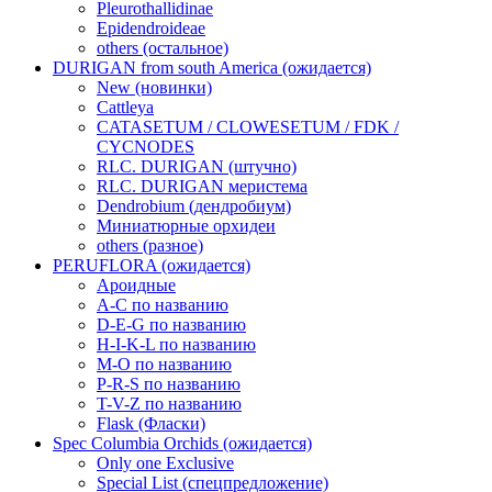
Pleurothallidinae
Epidendroideae
others (остальное)
DURIGAN from south America (ожидается)
New (новинки)
Cattleya
CATASETUM / CLOWESETUM / FDK /
CYCNODES
RLC. DURIGAN (штучно)
RLC. DURIGAN меристема
Dendrobium (дендробиум)
Миниатюрные орхидеи
others (разное)
PERUFLORA (ожидается)
Ароидные
A-C по названию
D-E-G по названию
H-I-K-L по названию
M-O по названию
P-R-S по названию
T-V-Z по названию
Flask (Фласки)
Spec Columbia Orchids (ожидается)
Only one Exclusive
Special List (спецпредложение)