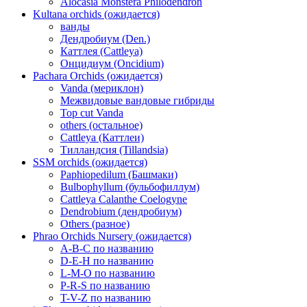
Alocasia Monstera Philodendron
Kultana orchids (ожидается)
ванды
Дендробиум (Den.)
Каттлея (Cattleya)
Онцидиум (Oncidium)
Pachara Orchids (ожидается)
Vanda (мериклон)
Межвидовые вандовые гибриды
Top cut Vanda
others (остальное)
Cattleya (Каттлеи)
Тилландсия (Tillandsia)
SSM orchids (ожидается)
Paphiopedilum (Башмаки)
Bulbophyllum (бульбофиллум)
Cattleya Calanthe Coelogyne
Dendrobium (дендробиум)
Others (разное)
Phrao Orchids Nursery (ожидается)
A-B-C по названию
D-E-H по названию
L-M-O по названию
P-R-S по названию
T-V-Z по названию