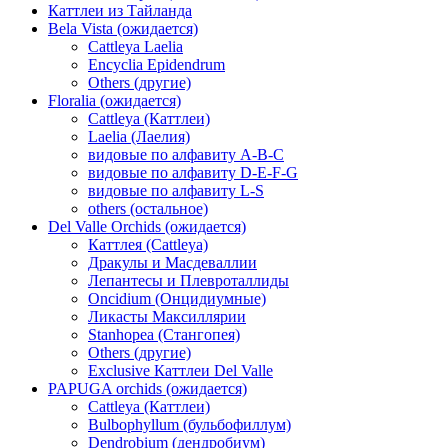
Каттлеи из Тайланда
Bela Vista (ожидается)
Cattleya Laelia
Encyclia Epidendrum
Others (другие)
Floralia (ожидается)
Cattleya (Каттлеи)
Laelia (Лаелия)
видовые по алфавиту A-B-C
видовые по алфавиту D-E-F-G
видовые по алфавиту L-S
others (остальное)
Del Valle Orchids (ожидается)
Каттлея (Cattleya)
Дракулы и Масдеваллии
Лепантесы и Плевроталлиды
Oncidium (Онцидиумные)
Ликасты Максиллярии
Stanhopea (Стангопея)
Others (другие)
Exclusive Каттлеи Del Valle
PAPUGA orchids (ожидается)
Cattleya (Каттлеи)
Bulbophyllum (бульбофиллум)
Dendrobium (дендробиум)