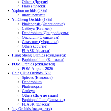
Others (Другие)
Flask (Фласки)
Yaphon orchids (23%)
Фаленопсисы
YihCheng Orchids (18%)
Phalenopsis (Фаленопсис)
Cattleya (Каттлея)
Dendrobium (Дендробиумы)
Oncidium (Онцидиум)
Catasetum (Морковка)
Others (другие)
FLASK (фласки)
Hung Sheng Orchids (ожидается)
Paphiopedilum (Башмаки)
POM Orchids (ожидается)
POM Апрель 2026
Ching Hua Orchids (5%)
Spieces (Видовые)
Dendrobium
Phalaenopsis
Cattleya
Others (Другие виды)
Paphiopedillum (башмаки)
FLASK (фласки)
Joy Orchids (ожидается)