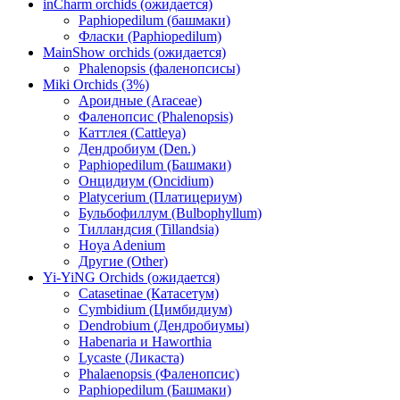
inCharm orchids (ожидается)
Paphiopedilum (башмаки)
Фласки (Paphiopedilum)
MainShow orchids (ожидается)
Phalenopsis (фаленопсисы)
Miki Orchids (3%)
Ароидные (Araceae)
Фаленопсис (Phalenopsis)
Каттлея (Cattleya)
Дендробиум (Den.)
Paphiopedilum (Башмаки)
Онцидиум (Oncidium)
Platycerium (Платицериум)
Бульбофиллум (Bulbophyllum)
Тилландсия (Tillandsia)
Hoya Adenium
Другие (Other)
Yi-YiNG Orchids (ожидается)
Catasetinae (Катасетум)
Cymbidium (Цимбидиум)
Dendrobium (Дендробиумы)
Habenaria и Haworthia
Lycaste (Ликаста)
Phalaenopsis (Фаленопсис)
Paphiopedilum (Башмаки)