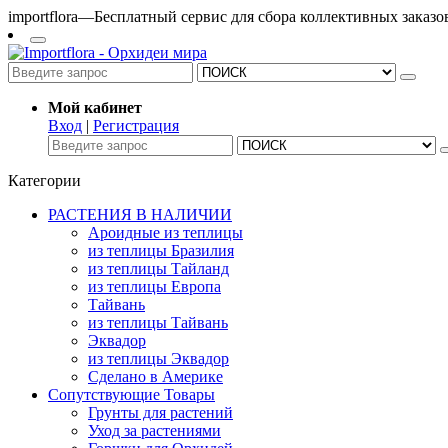
importflora—Бесплатный сервис для сбора коллективных заказ
Мой кабинет
Вход
|
Регистрация
Категории
РАСТЕНИЯ В НАЛИЧИИ
Ароидные из теплицы
из теплицы Бразилия
из теплицы Тайланд
из теплицы Европа
Тайвань
из теплицы Тайвань
Эквадор
из теплицы Эквадор
Сделано в Америке
Сопутствующие Товары
Грунты для растений
Уход за растениями