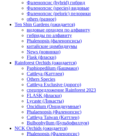
Фаленопсис (hybrid) гибрид
Фаленопсис (species) видовые
Фаленопсис (peloric) пелорики
others (разное)
Ten Shin Gardens (ожидается)
видовые орхидеи по алфавиту
гибриды по алфавиту
Phalenopsis (фаленопсисы)
китайские цимбидиумы
News (новинки)
Flask (фласки)
Rainforest Orchids (ожидается)
Paphiopedilum (Башмаки)
Cattleya (Каттлеи)
Others Species
Cattleya Exclusive (дорого)
спецпредложение Rainforest 2023
FLASK (фласки)
Lycaste (Ликасты)
Oncidium (Онцидиумные)
Phalaenopsis (Фаленопсис)
Cattleya Taiwan (Каттлеи)
Bulbophyllum (Бульбофиллум)
NCK Orchids (ожидается)
Phalenopsis (Фаленопсис)