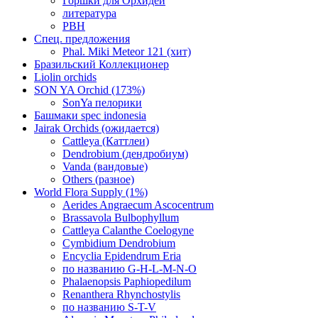
Горшки для Орхидей
литература
РВН
Спец. предложения
Phal. Miki Meteor 121 (хит)
Бразильский Коллекционер
Liolin orchids
SON YA Orchid (173%)
SonYa пелорики
Башмаки spec indonesia
Jairak Orchids (ожидается)
Cattleya (Каттлеи)
Dendrobium (дендробиум)
Vanda (вандовые)
Others (разное)
World Flora Supply (1%)
Aerides Angraecum Ascocentrum
Brassavola Bulbophyllum
Cattleya Calanthe Coelogyne
Cymbidium Dendrobium
Encyclia Epidendrum Eria
по названию G-H-L-M-N-O
Phalaenopsis Paphiopedilum
Renanthera Rhynchostylis
по названию S-T-V