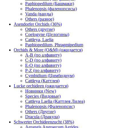
Paphiopedilum (Башмаки)
Phalenopsis (фаленопсисы)
Vanda (ванды)
Others (разное)
Asendorfer Orchids (36%)
Others (другие)
Coelogyne (Целогины)
Cattleya, Laelia
Paphiopedilum, Phragmipedium
Orchids & More (O&M) (ожидается)
A-B (по алфавиту)
C-D (по алфавиту)
E-O (по алфавиту)
P-Z (по алфавиту)
Cymbidium (Цимбидиум)
Cattleya (Каттлея)
Lucke orchideen (ожидается)
Новинки (New)
Species (Видовые)
Cattleya Laelia (Каттлея Лилеа)
Phalenopsis (Фаленопсис)
Others (Другие)
Dracula (Дракула)
Schwerter Orchideenzucht (38%)
Aerangis Angraecum Aerides