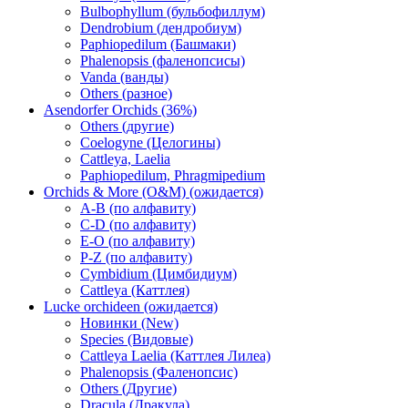
Bulbophyllum (бульбофиллум)
Dendrobium (дендробиум)
Paphiopedilum (Башмаки)
Phalenopsis (фаленопсисы)
Vanda (ванды)
Others (разное)
Asendorfer Orchids (36%)
Others (другие)
Coelogyne (Целогины)
Cattleya, Laelia
Paphiopedilum, Phragmipedium
Orchids & More (O&M) (ожидается)
A-B (по алфавиту)
C-D (по алфавиту)
E-O (по алфавиту)
P-Z (по алфавиту)
Cymbidium (Цимбидиум)
Cattleya (Каттлея)
Lucke orchideen (ожидается)
Новинки (New)
Species (Видовые)
Cattleya Laelia (Каттлея Лилеа)
Phalenopsis (Фаленопсис)
Others (Другие)
Dracula (Дракула)