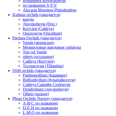
Renanthera Rhynchostylis
по названию S-T-V
Alocasia Monstera Philodendron
Kultana orchids (ожидается)
ванды
Дендробиум (Den.)
Каттлея (Cattleya)
Онцидиум (Oncidium)
Pachara Orchids (ожидается)
Vanda (мериклон)
Межвидовые вандовые гибриды
Top cut Vanda
others (остальное)
Cattleya (Каттлеи)
Тилландсия (Tillandsia)
SSM orchids (ожидается)
Paphiopedilum (Башмаки)
Bulbophyllum (бульбофиллум)
Cattleya Calanthe Coelogyne
Dendrobium (дендробиум)
Others (разное)
Phrao Orchids Nursery (ожидается)
A-B-C по названию
D-E-H по названию
L-M-O по названию