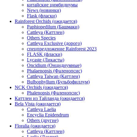
китайские цимбидиумы
News (новинки)
Flask (фласки)
Rainforest Orchids (ожидается)
Paphiopedilum (Башмаки)
Cattleya (Каттлеи)
Others Species
Cattleya Exclusive (дорого)
спецпредложение Rainforest 2023
FLASK (фласки)
Lycaste (Ликасты)
Oncidium (Онцидиумные)
Phalaenopsis (Фаленопсис)
Cattleya Taiwan (Каттлеи)
Bulbophyllum (Бульбофиллум)
NCK Orchids (ожидается)
Phalenopsis (Фаленопсис)
Каттлеи из Тайланда (ожидается)
Bela Vista (ожидается)
Cattleya Laelia
Encyclia Epidendrum
Others (другие)
Floralia (ожидается)
Cattleya (Каттлеи)
Laelia (Лаелия)