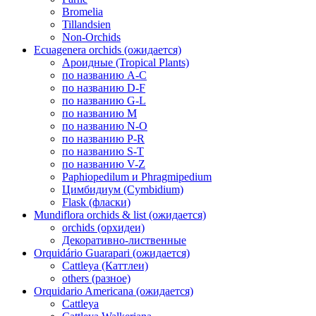
Bromelia
Tillandsien
Non-Orchids
Ecuagenera orchids (ожидается)
Ароидные (Tropical Plants)
по названию A-C
по названию D-F
по названию G-L
по названию M
по названию N-O
по названию P-R
по названию S-T
по названию V-Z
Paphiopedilum и Phragmipedium
Цимбидиум (Cymbidium)
Flask (фласки)
Mundiflora orchids & list (ожидается)
orchids (орхидеи)
Декоративно-лиственные
Orquidário Guarapari (ожидается)
Cattleya (Каттлеи)
others (разное)
Orquidario Americana (ожидается)
Cattleya