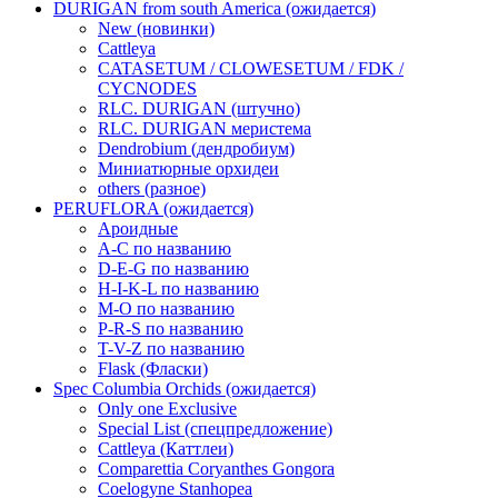
DURIGAN from south America (ожидается)
New (новинки)
Cattleya
CATASETUM / CLOWESETUM / FDK /
CYCNODES
RLC. DURIGAN (штучно)
RLC. DURIGAN меристема
Dendrobium (дендробиум)
Миниатюрные орхидеи
others (разное)
PERUFLORA (ожидается)
Ароидные
A-C по названию
D-E-G по названию
H-I-K-L по названию
M-O по названию
P-R-S по названию
T-V-Z по названию
Flask (Фласки)
Spec Columbia Orchids (ожидается)
Only one Exclusive
Special List (спецпредложение)
Cattleya (Каттлеи)
Comparettia Coryanthes Gongora
Coelogyne Stanhopea