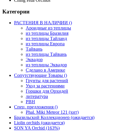
Ching Hua Orchids
Категории
РАСТЕНИЯ В НАЛИЧИИ ()
Ароидные из теплицы
из теплицы Бразилия
из теплицы Тайланд
из теплицы Европа
Тайвань
из теплицы Тайвань
Эквадор
из теплицы Эквадор
Сделано в Америке
Сопутствующие Товары ()
Грунты для растений
Уход за растениями
Горшки для Орхидей
литература
РВН
Спец. предложения ()
Phal. Miki Meteor 121 (хит)
Бразильский Коллекционер (ожидается)
Liolin orchids (ожидается)
SON YA Orchid (163%)