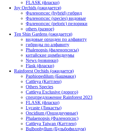
FLASK (фласки)
Joy Orchids (ожидается)
Фаленопсис (hybrid) гибрид
Фаленопсис (species) видовые
Фаленопсис (peloric) пелорики
others (разное)
Ten Shin Gardens (ожидается)
видовые орхидеи по алфавиту
гибриды по алфавиту
Phalenopsis (фаленопсисы)
китайские цимбидиумы
News (новинки)
Flask (фласки)
Rainforest Orchids (ожидается)
Paphiopedilum (Башмаки)
Cattleya (Каттлеи)
Others Species
Cattleya Exclusive (дорого)
спецпредложение Rainforest 2023
FLASK (фласки)
Lycaste (Ликасты)
Oncidium (Онцидиумные)
Phalaenopsis (Фаленопсис)
Cattleya Taiwan (Каттлеи)
Bulbophyllum (Бульбофиллум)