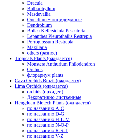
Dracula
Bulbophyllum
Masdevallia
Oncidium + онцидиумные
Dendrobium
Bollea Kefersteinia Pescatoria
Lepanthes Pleurothallis Restrepia
Porroglossum Restrepia
Maxillaria
others (разное)
Tropicals Plants (ожидается)
​​​​​​​Monstera Anthurium Philodendron
Orchids
флорариум plants
Cava Orchids Brazil (ожидается)
Lima Orchids (ожидается)
orchids (орхидеи)
Декоративно-лиственные
Hengduan Biotech Plants (ожидается)
по названию A-C
по названию D-G
по названию H-L-M
по названию N-O-P
по названию R-S-T
по названию V-Z