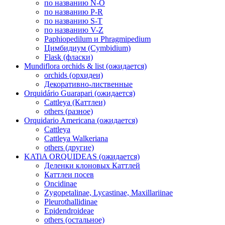
по названию N-O
по названию P-R
по названию S-T
по названию V-Z
Paphiopedilum и Phragmipedium
Цимбидиум (Cymbidium)
Flask (фласки)
Mundiflora orchids & list (ожидается)
orchids (орхидеи)
Декоративно-лиственные
Orquidário Guarapari (ожидается)
Cattleya (Каттлеи)
others (разное)
Orquidario Americana (ожидается)
Cattleya
Cattleya Walkeriana
others (другие)
KATiA ORQUIDEAS (ожидается)
Деленки клоновых Каттлей
Каттлеи посев
Oncidinae
Zygopetalinae, Lycastinae, Maxillariinae
Pleurothallidinae
Epidendroideae
others (остальное)