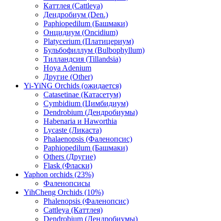
Каттлея (Cattleya)
Дендробиум (Den.)
Paphiopedilum (Башмаки)
Онцидиум (Oncidium)
Platycerium (Платицериум)
Бульбофиллум (Bulbophyllum)
Тилландсия (Tillandsia)
Hoya Adenium
Другие (Other)
Yi-YiNG Orchids (ожидается)
Catasetinae (Катасетум)
Cymbidium (Цимбидиум)
Dendrobium (Дендробиумы)
Habenaria и Haworthia
Lycaste (Ликаста)
Phalaenopsis (Фаленопсис)
Paphiopedilum (Башмаки)
Others (Другие)
Flask (Фласки)
Yaphon orchids (23%)
Фаленопсисы
YihCheng Orchids (10%)
Phalenopsis (Фаленопсис)
Cattleya (Каттлея)
Dendrobium (Дендробиумы)