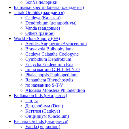
SonYa пелорики
Башмаки spec indonesia (ожидается)
Jairak Orchids (ожидается)
Cattleya (Каттлеи)
Dendrobium (дендробиум)
Vanda (вандовые)
Others (разное)
World Flora Supply (0%)
Aerides Angraecum Ascocentrum
Brassavola Bulbophyllum
Cattleya Calanthe Coelogyne
Cymbidium Dendrobium
Encyclia Epidendrum Eria
по названию G-H-L-M-N-O
Phalaenopsis Paphiopedilum
Renanthera Rhynchostylis
по названию S-T-V
Alocasia Monstera Philodendron
Kultana orchids (ожидается)
ванды
Дендробиум (Den.)
Каттлея (Cattleya)
Онцидиум (Oncidium)
Pachara Orchids (ожидается)
Vanda (мериклон)