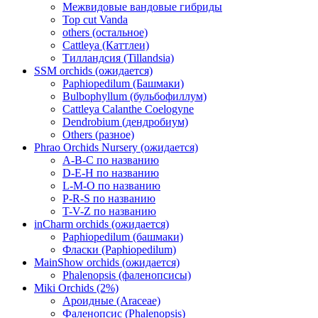
Межвидовые вандовые гибриды
Top cut Vanda
others (остальное)
Cattleya (Каттлеи)
Тилландсия (Tillandsia)
SSM orchids (ожидается)
Paphiopedilum (Башмаки)
Bulbophyllum (бульбофиллум)
Cattleya Calanthe Coelogyne
Dendrobium (дендробиум)
Others (разное)
Phrao Orchids Nursery (ожидается)
A-B-C по названию
D-E-H по названию
L-M-O по названию
P-R-S по названию
T-V-Z по названию
inCharm orchids (ожидается)
Paphiopedilum (башмаки)
Фласки (Paphiopedilum)
MainShow orchids (ожидается)
Phalenopsis (фаленопсисы)
Miki Orchids (2%)
Ароидные (Araceae)
Фаленопсис (Phalenopsis)