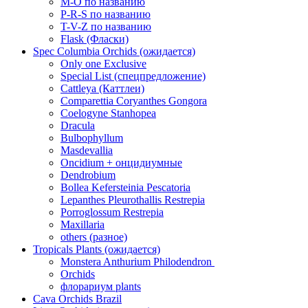
M-O по названию
P-R-S по названию
T-V-Z по названию
Flask (Фласки)
Spec Columbia Orchids (ожидается)
Only one Exclusive
Special List (спецпредложение)
Cattleya (Каттлеи)
Comparettia Coryanthes Gongora
Coelogyne Stanhopea
Dracula
Bulbophyllum
Masdevallia
Oncidium + онцидиумные
Dendrobium
Bollea Kefersteinia Pescatoria
Lepanthes Pleurothallis Restrepia
Porroglossum Restrepia
Maxillaria
others (разное)
Tropicals Plants (ожидается)
​​​​​​​Monstera Anthurium Philodendron
Orchids
флорариум plants
Cava Orchids Brazil