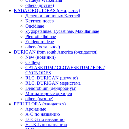
Cattleya Walkeriana
others (другие)
KATiA ORQUIDEAS (ожидается)
Деленки клоновых Каттлей
Каттлеи посев
Oncidinae
Zygopetalinae, Lycastinae, Maxillariinae
Pleurothallidinae
Epidendroideae
others (остальное)
DURIGAN from south America (ожидается)
New (новинки)
Cattleya
CATASETUM / CLOWESETUM / FDK /
CYCNODES
RLC. DURIGAN (штучно)
RLC. DURIGAN меристема
Dendrobium (дендробиум)
Миниатюрные орхидеи
others (разное)
PERUFLORA (ожидается)
Ароидные
A-C по названию
D-E-G по названию
H-I-K-L по названию