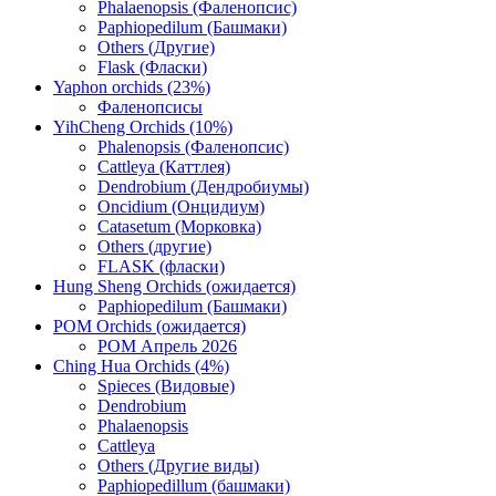
Phalaenopsis (Фаленопсис)
Paphiopedilum (Башмаки)
Others (Другие)
Flask (Фласки)
Yaphon orchids (23%)
Фаленопсисы
YihCheng Orchids (10%)
Phalenopsis (Фаленопсис)
Cattleya (Каттлея)
Dendrobium (Дендробиумы)
Oncidium (Онцидиум)
Catasetum (Морковка)
Others (другие)
FLASK (фласки)
Hung Sheng Orchids (ожидается)
Paphiopedilum (Башмаки)
POM Orchids (ожидается)
POM Апрель 2026
Ching Hua Orchids (4%)
Spieces (Видовые)
Dendrobium
Phalaenopsis
Cattleya
Others (Другие виды)
Paphiopedillum (башмаки)