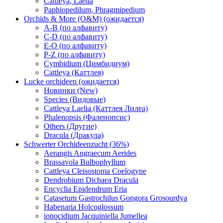
Cattleya, Laelia
Paphiopedilum, Phragmipedium
Orchids & More (O&M) (ожидается)
A-B (по алфавиту)
C-D (по алфавиту)
E-O (по алфавиту)
P-Z (по алфавиту)
Cymbidium (Цимбидиум)
Cattleya (Каттлея)
Lucke orchideen (ожидается)
Новинки (New)
Species (Видовые)
Cattleya Laelia (Каттлея Лилеа)
Phalenopsis (Фаленопсис)
Others (Другие)
Dracula (Дракула)
Schwerter Orchideenzucht (36%)
Aerangis Angraecum Aerides
Brassavola Bulbophyllum
Cattleya Cleisostoma Coelogyne
Dendrobium Dichaea Dracula
Encyclia Epidendrum Eria
Catasetum Gastrochilus Gongora Grosourdya
Habenaria Holcoglossum
ionocidium Jacquiniella Jumellea