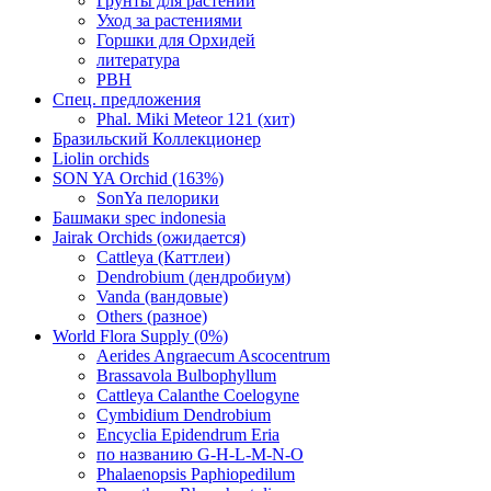
Грунты для растений
Уход за растениями
Горшки для Орхидей
литература
РВН
Спец. предложения
Phal. Miki Meteor 121 (хит)
Бразильский Коллекционер
Liolin orchids
SON YA Orchid (163%)
SonYa пелорики
Башмаки spec indonesia
Jairak Orchids (ожидается)
Cattleya (Каттлеи)
Dendrobium (дендробиум)
Vanda (вандовые)
Others (разное)
World Flora Supply (0%)
Aerides Angraecum Ascocentrum
Brassavola Bulbophyllum
Cattleya Calanthe Coelogyne
Cymbidium Dendrobium
Encyclia Epidendrum Eria
по названию G-H-L-M-N-O
Phalaenopsis Paphiopedilum