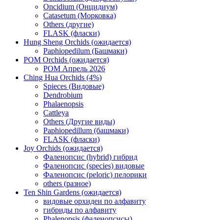
Oncidium (Онцидиум)
Catasetum (Морковка)
Others (другие)
FLASK (фласки)
Hung Sheng Orchids (ожидается)
Paphiopedilum (Башмаки)
POM Orchids (ожидается)
POM Апрель 2026
Ching Hua Orchids (4%)
Spieces (Видовые)
Dendrobium
Phalaenopsis
Cattleya
Others (Другие виды)
Paphiopedillum (башмаки)
FLASK (фласки)
Joy Orchids (ожидается)
Фаленопсис (hybrid) гибрид
Фаленопсис (species) видовые
Фаленопсис (peloric) пелорики
others (разное)
Ten Shin Gardens (ожидается)
видовые орхидеи по алфавиту
гибриды по алфавиту
Phalenopsis (фаленопсисы)