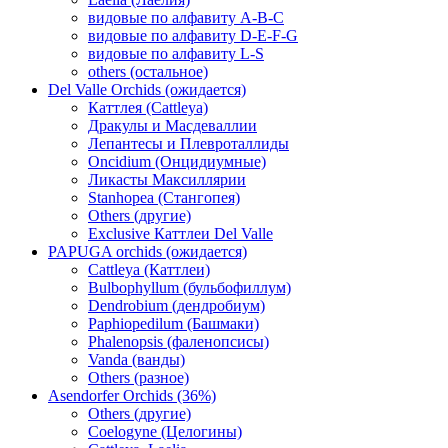
видовые по алфавиту A-B-C
видовые по алфавиту D-E-F-G
видовые по алфавиту L-S
others (остальное)
Del Valle Orchids (ожидается)
Каттлея (Cattleya)
Дракулы и Масдеваллии
Лепантесы и Плевроталлиды
Oncidium (Онцидиумные)
Ликасты Максиллярии
Stanhopea (Стангопея)
Others (другие)
Exclusive Каттлеи Del Valle
PAPUGA orchids (ожидается)
Cattleya (Каттлеи)
Bulbophyllum (бульбофиллум)
Dendrobium (дендробиум)
Paphiopedilum (Башмаки)
Phalenopsis (фаленопсисы)
Vanda (ванды)
Others (разное)
Asendorfer Orchids (36%)
Others (другие)
Coelogyne (Целогины)