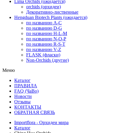
Lima Orchids (ожидается)
orchids (орхидеи)
Декоративно-лиственные
Hengduan Biotech Plants (ожидается)
по названию A-C
по названию D-G
по названию H-L-M
по названию N-O-P
по названию R-S-T
по названию V-Z
FLASK (фласки)
Non-Orchids (другие)
Меню
Каталог
ПРАВИЛА
FAQ (ЧаВо)
Новости
Отзывы
КОНТАКТЫ
ОБРАТНАЯ СВЯЗЬ
Importflora - Орхидеи мира
Каталог