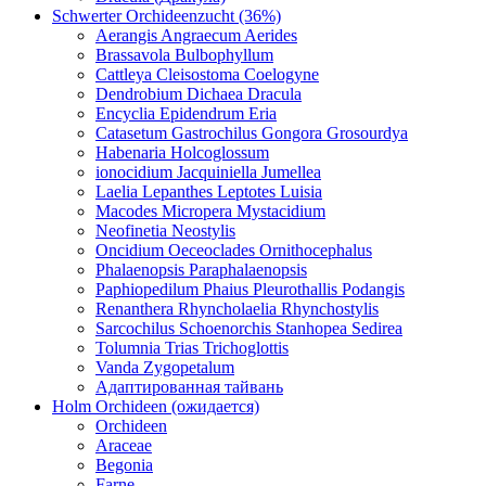
Schwerter Orchideenzucht (36%)
Aerangis Angraecum Aerides
Brassavola Bulbophyllum
Cattleya Cleisostoma Coelogyne
Dendrobium Dichaea Dracula
Encyclia Epidendrum Eria
Catasetum Gastrochilus Gongora Grosourdya
Habenaria Holcoglossum
ionocidium Jacquiniella Jumellea
Laelia Lepanthes Leptotes Luisia
Macodes Micropera Mystacidium
Neofinetia Neostylis
Oncidium Oeceoclades Ornithocephalus
Phalaenopsis Paraphalaenopsis
Paphiopedilum Phaius Pleurothallis Podangis
Renanthera Rhyncholaelia Rhynchostylis
Sarcochilus Schoenorchis Stanhopea Sedirea
Tolumnia Trias Trichoglottis
Vanda Zygopetalum
Адаптированная тайвань
Holm Orchideen (ожидается)
Orchideen
Araceae
Begonia
Farne