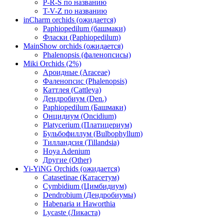
P-R-S по названию
T-V-Z по названию
inCharm orchids (ожидается)
Paphiopedilum (башмаки)
Фласки (Paphiopedilum)
MainShow orchids (ожидается)
Phalenopsis (фаленопсисы)
Miki Orchids (2%)
Ароидные (Araceae)
Фаленопсис (Phalenopsis)
Каттлея (Cattleya)
Дендробиум (Den.)
Paphiopedilum (Башмаки)
Онцидиум (Oncidium)
Platycerium (Платицериум)
Бульбофиллум (Bulbophyllum)
Тилландсия (Tillandsia)
Hoya Adenium
Другие (Other)
Yi-YiNG Orchids (ожидается)
Catasetinae (Катасетум)
Cymbidium (Цимбидиум)
Dendrobium (Дендробиумы)
Habenaria и Haworthia
Lycaste (Ликаста)