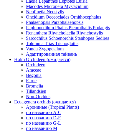
Laelia Lepanthes Leptotes Luisia
Macodes Micropera Mystacidium
Neofinetia Neostylis
Oncidium Oeceoclades Ornithocephalus
Phalaenopsis Paraphalaenopsis
Paphiopedilum Phaius Pleurothallis Podangis
Renanthera Rhyncholaelia Rhynchostylis
Sarcochilus Schoenorchis Stanhopea Sedirea
Tolumnia Trias Trichoglottis
Vanda Zygopetalum
Адаптированная тайвань
Holm Orchideen (ожидается)
Orchideen
Araceae
Begonia
Farne
Bromelia
Tillandsien
Non-Orchids
Ecuagenera orchids (ожидается)
Ароидные (Tropical Plants)
по названию A-C
по названию D-F
по названию G-L
по названию M