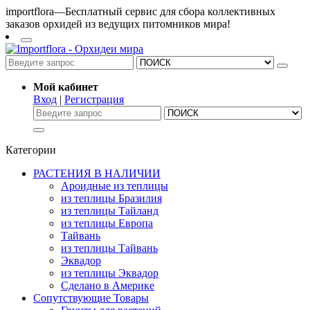
importflora—Бесплатный сервис для сбора коллективных
заказов орхидей из ведущих питомников мира!
Мой кабинет
Вход
|
Регистрация
Категории
РАСТЕНИЯ В НАЛИЧИИ
Ароидные из теплицы
из теплицы Бразилия
из теплицы Тайланд
из теплицы Европа
Тайвань
из теплицы Тайвань
Эквадор
из теплицы Эквадор
Сделано в Америке
Сопутствующие Товары