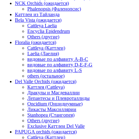
NCK Orchids (ожидается)
Phalenopsis (Фаленопсис)
Каттлеи из Тайланда
Bela Vista (ожидается)
Cattleya Laelia
Encyclia Epidendrum
Others (другие)
Floralia (ожидается)
Cattleya (Каттлеи)
Laelia (Лаелия)
видовые по алфавиту A-B-C
видовые по алфавиту D-E-F-G
видовые по алфавиту L-S
others (остальное)
Del Valle Orchids (ожидается)
Каттлея (Cattleya)
Дракулы и Масдеваллии
Лепантесы и Плевроталлиды
Oncidium (Онцидиумные)
Ликасты Максиллярии
Stanhopea (Стангопея)
Others (другие)
Exclusive Каттлеи Del Valle
PAPUGA orchids (ожидается)
Cattleya (Каттлеи)