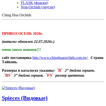
FLASK (фласки)
Non-Orchids (другие)
Ching Hua Orchids
ПРИВОЗ ОСЕНЬ 2026г.
(каталог обновлен 22.07.2026г.)
очень много новинок!!!
сайт поставщика
http://www.chinghuaorchids.com.tw/
Страна
Тайвань.
`
B
`
Размеры в каталогах указаны:
2
”
дюйма горшок.
`
BS
`
`
FS
`
3
”
дюйма горшок.
размер цветения.
Spieces (Видовые)