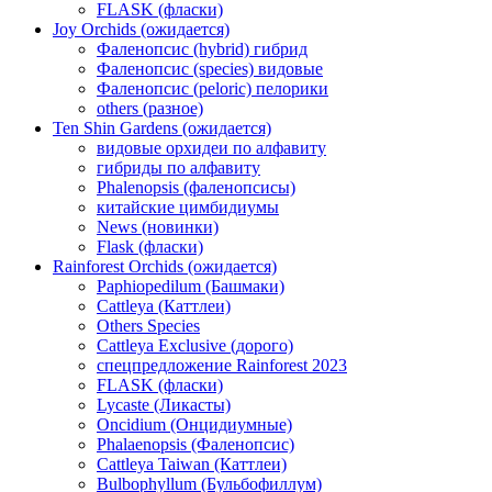
FLASK (фласки)
Joy Orchids (ожидается)
Фаленопсис (hybrid) гибрид
Фаленопсис (species) видовые
Фаленопсис (peloric) пелорики
others (разное)
Ten Shin Gardens (ожидается)
видовые орхидеи по алфавиту
гибриды по алфавиту
Phalenopsis (фаленопсисы)
китайские цимбидиумы
News (новинки)
Flask (фласки)
Rainforest Orchids (ожидается)
Paphiopedilum (Башмаки)
Cattleya (Каттлеи)
Others Species
Cattleya Exclusive (дорого)
спецпредложение Rainforest 2023
FLASK (фласки)
Lycaste (Ликасты)
Oncidium (Онцидиумные)
Phalaenopsis (Фаленопсис)
Cattleya Taiwan (Каттлеи)
Bulbophyllum (Бульбофиллум)