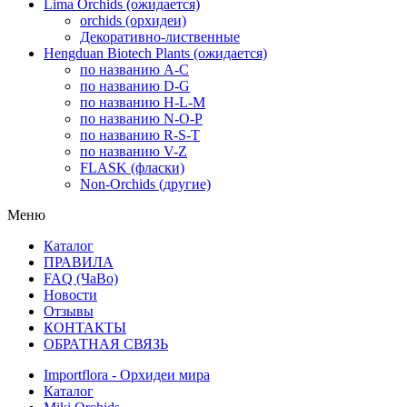
Lima Orchids (ожидается)
orchids (орхидеи)
Декоративно-лиственные
Hengduan Biotech Plants (ожидается)
по названию A-C
по названию D-G
по названию H-L-M
по названию N-O-P
по названию R-S-T
по названию V-Z
FLASK (фласки)
Non-Orchids (другие)
Меню
Каталог
ПРАВИЛА
FAQ (ЧаВо)
Новости
Отзывы
КОНТАКТЫ
ОБРАТНАЯ СВЯЗЬ
Importflora - Орхидеи мира
Каталог