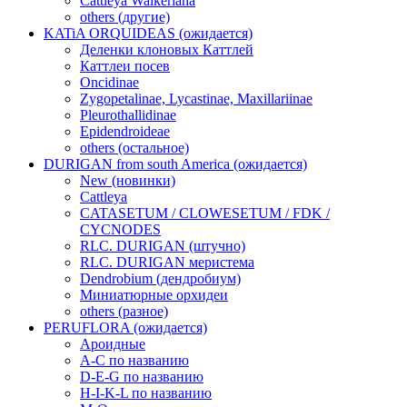
Cattleya Walkeriana
others (другие)
KATiA ORQUIDEAS (ожидается)
Деленки клоновых Каттлей
Каттлеи посев
Oncidinae
Zygopetalinae, Lycastinae, Maxillariinae
Pleurothallidinae
Epidendroideae
others (остальное)
DURIGAN from south America (ожидается)
New (новинки)
Cattleya
CATASETUM / CLOWESETUM / FDK /
CYCNODES
RLC. DURIGAN (штучно)
RLC. DURIGAN меристема
Dendrobium (дендробиум)
Миниатюрные орхидеи
others (разное)
PERUFLORA (ожидается)
Ароидные
A-C по названию
D-E-G по названию
H-I-K-L по названию