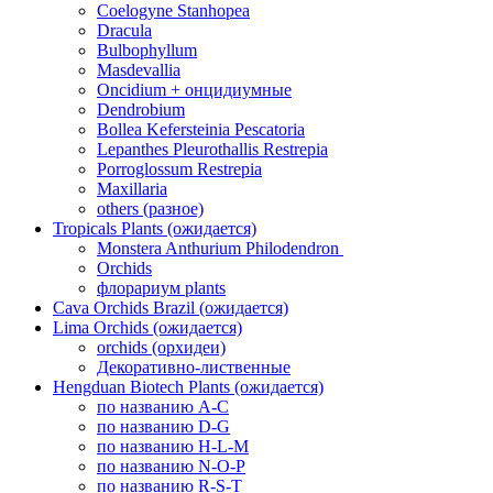
Coelogyne Stanhopea
Dracula
Bulbophyllum
Masdevallia
Oncidium + онцидиумные
Dendrobium
Bollea Kefersteinia Pescatoria
Lepanthes Pleurothallis Restrepia
Porroglossum Restrepia
Maxillaria
others (разное)
Tropicals Plants (ожидается)
​​​​​​​Monstera Anthurium Philodendron
Orchids
флорариум plants
Cava Orchids Brazil (ожидается)
Lima Orchids (ожидается)
orchids (орхидеи)
Декоративно-лиственные
Hengduan Biotech Plants (ожидается)
по названию A-C
по названию D-G
по названию H-L-M
по названию N-O-P
по названию R-S-T