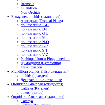
Bromelia
Tillandsien
Non-Orchids
Ecuagenera orchids (ожидается)
Ароидные (Tropical Plants)
по названию A-C
по названию D-F
по названию G-L
по названию M
по названию N-O
по названию P-R
по названию S-T
по названию V-Z
Paphiopedilum и Phragmipedium
Цимбидиум (Cymbidium)
Flask (фласки)
Mundiflora orchids & list (ожидается)
orchids (орхидеи)
Декоративно-лиственные
Orquidário Guarapari (ожидается)
Cattleya (Каттлеи)
others (разное)
Orquidario Americana (ожидается)
Cattleya