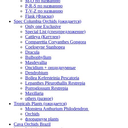
M-O по названию
P-R-S по названию
T-V-Z по названию
Flask (Фласки)
Spec Columbia Orchids (ожидается)
Only one Exclusive
Special List (спецпредложение)
Cattleya (Каттлеи)
Comparettia Coryanthes Gongora
Coelogyne Stanhopea
Dracula
Bulbophyllum
Masdevallia
Oncidium + онцидиумные
Dendrobium
Bollea Kefersteinia Pescatoria
Lepanthes Pleurothallis Restrepia
Porroglossum Restrepia
Maxillaria
others (разное)
Tropicals Plants (ожидается)
​​​​​​​Monstera Anthurium Philodendron
Orchids
флорариум plants
Cava Orchids Brazil