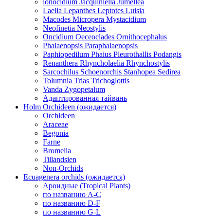
ionocidium Jacquiniella Jumellea
Laelia Lepanthes Leptotes Luisia
Macodes Micropera Mystacidium
Neofinetia Neostylis
Oncidium Oeceoclades Ornithocephalus
Phalaenopsis Paraphalaenopsis
Paphiopedilum Phaius Pleurothallis Podangis
Renanthera Rhyncholaelia Rhynchostylis
Sarcochilus Schoenorchis Stanhopea Sedirea
Tolumnia Trias Trichoglottis
Vanda Zygopetalum
Адаптированная тайвань
Holm Orchideen (ожидается)
Orchideen
Araceae
Begonia
Farne
Bromelia
Tillandsien
Non-Orchids
Ecuagenera orchids (ожидается)
Ароидные (Tropical Plants)
по названию A-C
по названию D-F
по названию G-L