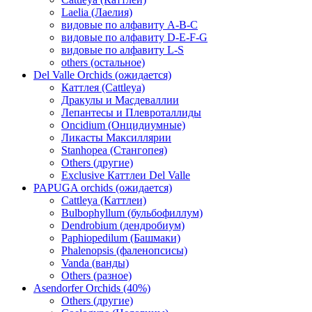
Laelia (Лаелия)
видовые по алфавиту A-B-C
видовые по алфавиту D-E-F-G
видовые по алфавиту L-S
others (остальное)
Del Valle Orchids (ожидается)
Каттлея (Cattleya)
Дракулы и Масдеваллии
Лепантесы и Плевроталлиды
Oncidium (Онцидиумные)
Ликасты Максиллярии
Stanhopea (Стангопея)
Others (другие)
Exclusive Каттлеи Del Valle
PAPUGA orchids (ожидается)
Cattleya (Каттлеи)
Bulbophyllum (бульбофиллум)
Dendrobium (дендробиум)
Paphiopedilum (Башмаки)
Phalenopsis (фаленопсисы)
Vanda (ванды)
Others (разное)
Asendorfer Orchids (40%)
Others (другие)