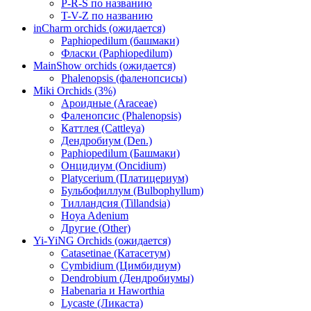
P-R-S по названию
T-V-Z по названию
inCharm orchids (ожидается)
Paphiopedilum (башмаки)
Фласки (Paphiopedilum)
MainShow orchids (ожидается)
Phalenopsis (фаленопсисы)
Miki Orchids (3%)
Ароидные (Araceae)
Фаленопсис (Phalenopsis)
Каттлея (Cattleya)
Дендробиум (Den.)
Paphiopedilum (Башмаки)
Онцидиум (Oncidium)
Platycerium (Платицериум)
Бульбофиллум (Bulbophyllum)
Тилландсия (Tillandsia)
Hoya Adenium
Другие (Other)
Yi-YiNG Orchids (ожидается)
Catasetinae (Катасетум)
Cymbidium (Цимбидиум)
Dendrobium (Дендробиумы)
Habenaria и Haworthia
Lycaste (Ликаста)