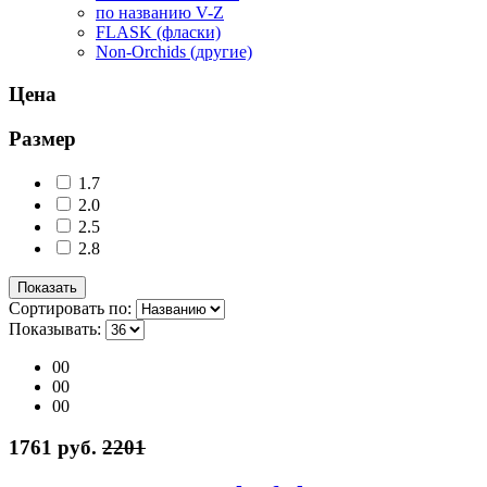
по названию V-Z
FLASK (фласки)
Non-Orchids (другие)
Цена
Размер
1.7
2.0
2.5
2.8
Сортировать по:
Показывать:
00
00
00
1761 руб.
2201