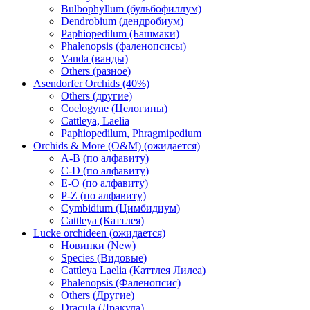
Bulbophyllum (бульбофиллум)
Dendrobium (дендробиум)
Paphiopedilum (Башмаки)
Phalenopsis (фаленопсисы)
Vanda (ванды)
Others (разное)
Asendorfer Orchids (40%)
Others (другие)
Coelogyne (Целогины)
Cattleya, Laelia
Paphiopedilum, Phragmipedium
Orchids & More (O&M) (ожидается)
A-B (по алфавиту)
C-D (по алфавиту)
E-O (по алфавиту)
P-Z (по алфавиту)
Cymbidium (Цимбидиум)
Cattleya (Каттлея)
Lucke orchideen (ожидается)
Новинки (New)
Species (Видовые)
Cattleya Laelia (Каттлея Лилеа)
Phalenopsis (Фаленопсис)
Others (Другие)
Dracula (Дракула)