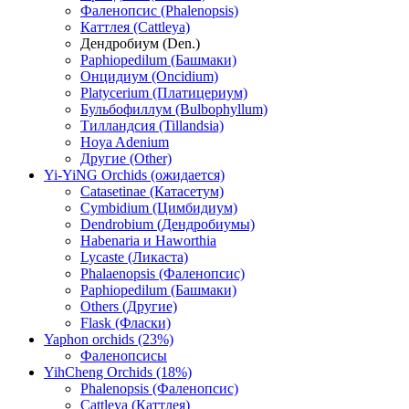
Фаленопсис (Phalenopsis)
Каттлея (Cattleya)
Дендробиум (Den.)
Paphiopedilum (Башмаки)
Онцидиум (Oncidium)
Platycerium (Платицериум)
Бульбофиллум (Bulbophyllum)
Тилландсия (Tillandsia)
Hoya Adenium
Другие (Other)
Yi-YiNG Orchids (ожидается)
Catasetinae (Катасетум)
Cymbidium (Цимбидиум)
Dendrobium (Дендробиумы)
Habenaria и Haworthia
Lycaste (Ликаста)
Phalaenopsis (Фаленопсис)
Paphiopedilum (Башмаки)
Others (Другие)
Flask (Фласки)
Yaphon orchids (23%)
Фаленопсисы
YihCheng Orchids (18%)
Phalenopsis (Фаленопсис)
Cattleya (Каттлея)