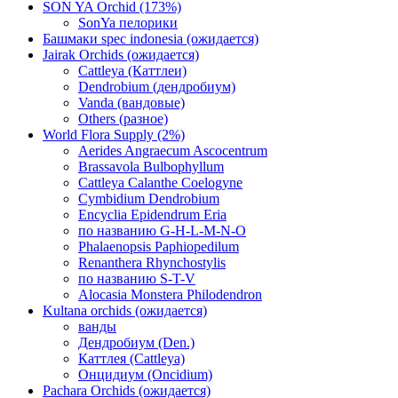
SON YA Orchid (173%)
SonYa пелорики
Башмаки spec indonesia (ожидается)
Jairak Orchids (ожидается)
Cattleya (Каттлеи)
Dendrobium (дендробиум)
Vanda (вандовые)
Others (разное)
World Flora Supply (2%)
Aerides Angraecum Ascocentrum
Brassavola Bulbophyllum
Cattleya Calanthe Coelogyne
Cymbidium Dendrobium
Encyclia Epidendrum Eria
по названию G-H-L-M-N-O
Phalaenopsis Paphiopedilum
Renanthera Rhynchostylis
по названию S-T-V
Alocasia Monstera Philodendron
Kultana orchids (ожидается)
ванды
Дендробиум (Den.)
Каттлея (Cattleya)
Онцидиум (Oncidium)
Pachara Orchids (ожидается)