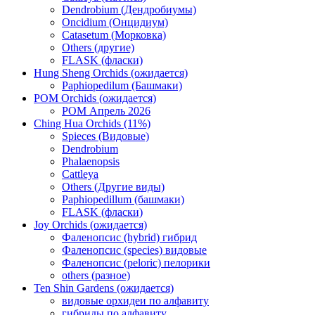
Dendrobium (Дендробиумы)
Oncidium (Онцидиум)
Catasetum (Морковка)
Others (другие)
FLASK (фласки)
Hung Sheng Orchids (ожидается)
Paphiopedilum (Башмаки)
POM Orchids (ожидается)
POM Апрель 2026
Ching Hua Orchids (11%)
Spieces (Видовые)
Dendrobium
Phalaenopsis
Cattleya
Others (Другие виды)
Paphiopedillum (башмаки)
FLASK (фласки)
Joy Orchids (ожидается)
Фаленопсис (hybrid) гибрид
Фаленопсис (species) видовые
Фаленопсис (peloric) пелорики
others (разное)
Ten Shin Gardens (ожидается)
видовые орхидеи по алфавиту
гибриды по алфавиту