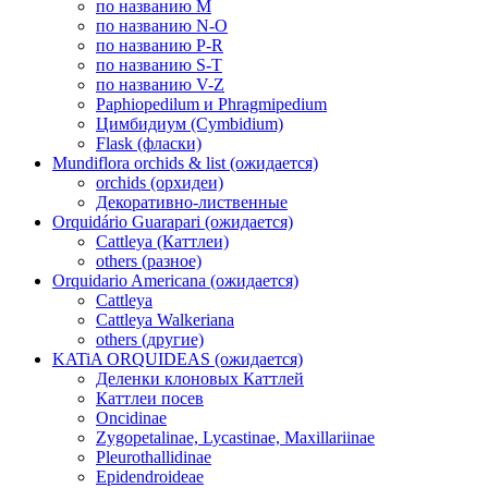
по названию M
по названию N-O
по названию P-R
по названию S-T
по названию V-Z
Paphiopedilum и Phragmipedium
Цимбидиум (Cymbidium)
Flask (фласки)
Mundiflora orchids & list (ожидается)
orchids (орхидеи)
Декоративно-лиственные
Orquidário Guarapari (ожидается)
Cattleya (Каттлеи)
others (разное)
Orquidario Americana (ожидается)
Cattleya
Cattleya Walkeriana
others (другие)
KATiA ORQUIDEAS (ожидается)
Деленки клоновых Каттлей
Каттлеи посев
Oncidinae
Zygopetalinae, Lycastinae, Maxillariinae
Pleurothallidinae
Epidendroideae