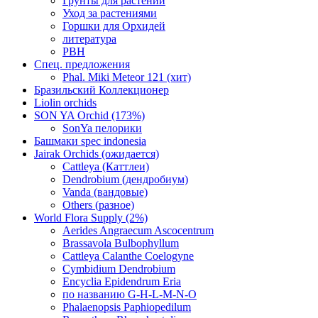
Грунты для растений
Уход за растениями
Горшки для Орхидей
литература
РВН
Спец. предложения
Phal. Miki Meteor 121 (хит)
Бразильский Коллекционер
Liolin orchids
SON YA Orchid (173%)
SonYa пелорики
Башмаки spec indonesia
Jairak Orchids (ожидается)
Cattleya (Каттлеи)
Dendrobium (дендробиум)
Vanda (вандовые)
Others (разное)
World Flora Supply (2%)
Aerides Angraecum Ascocentrum
Brassavola Bulbophyllum
Cattleya Calanthe Coelogyne
Cymbidium Dendrobium
Encyclia Epidendrum Eria
по названию G-H-L-M-N-O
Phalaenopsis Paphiopedilum