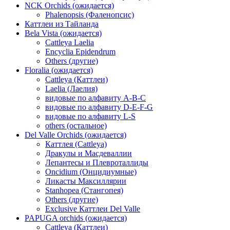
NCK Orchids (ожидается)
Phalenopsis (Фаленопсис)
Каттлеи из Тайланда
Bela Vista (ожидается)
Cattleya Laelia
Encyclia Epidendrum
Others (другие)
Floralia (ожидается)
Cattleya (Каттлеи)
Laelia (Лаелия)
видовые по алфавиту A-B-C
видовые по алфавиту D-E-F-G
видовые по алфавиту L-S
others (остальное)
Del Valle Orchids (ожидается)
Каттлея (Cattleya)
Дракулы и Масдеваллии
Лепантесы и Плевроталлиды
Oncidium (Онцидиумные)
Ликасты Максиллярии
Stanhopea (Стангопея)
Others (другие)
Exclusive Каттлеи Del Valle
PAPUGA orchids (ожидается)
Cattleya (Каттлеи)