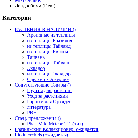
Miki Orchids
Дендробиум (Den.)
Категории
РАСТЕНИЯ В НАЛИЧИИ ()
Ароидные из теплицы
из теплицы Бразилия
из теплицы Тайланд
из теплицы Европа
Тайвань
из теплицы Тайвань
Эквадор
из теплицы Эквадор
Сделано в Америке
Сопутствующие Товары ()
Грунты для растений
Уход за растениями
Горшки для Орхидей
литература
РВН
Спец. предложения ()
Phal. Miki Meteor 121 (хит)
Бразильский Коллекционер (ожидается)
Liolin orchids (ожидается)