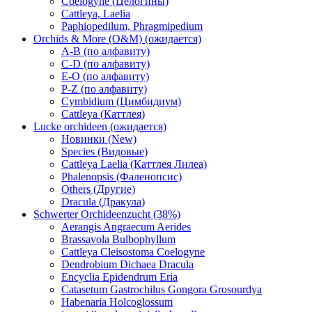
Coelogyne (Целогины)
Cattleya, Laelia
Paphiopedilum, Phragmipedium
Orchids & More (O&M) (ожидается)
A-B (по алфавиту)
C-D (по алфавиту)
E-O (по алфавиту)
P-Z (по алфавиту)
Cymbidium (Цимбидиум)
Cattleya (Каттлея)
Lucke orchideen (ожидается)
Новинки (New)
Species (Видовые)
Cattleya Laelia (Каттлея Лилеа)
Phalenopsis (Фаленопсис)
Others (Другие)
Dracula (Дракула)
Schwerter Orchideenzucht (38%)
Aerangis Angraecum Aerides
Brassavola Bulbophyllum
Cattleya Cleisostoma Coelogyne
Dendrobium Dichaea Dracula
Encyclia Epidendrum Eria
Catasetum Gastrochilus Gongora Grosourdya
Habenaria Holcoglossum