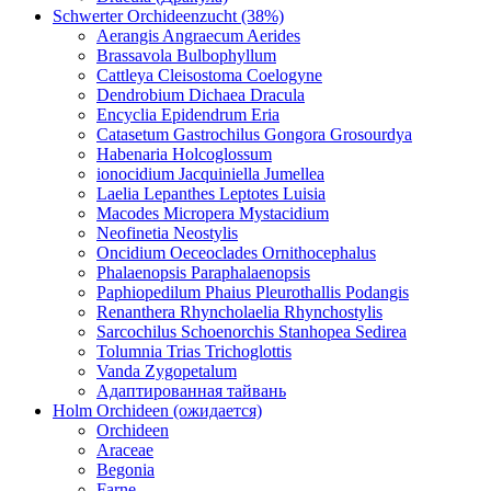
Schwerter Orchideenzucht (38%)
Aerangis Angraecum Aerides
Brassavola Bulbophyllum
Cattleya Cleisostoma Coelogyne
Dendrobium Dichaea Dracula
Encyclia Epidendrum Eria
Catasetum Gastrochilus Gongora Grosourdya
Habenaria Holcoglossum
ionocidium Jacquiniella Jumellea
Laelia Lepanthes Leptotes Luisia
Macodes Micropera Mystacidium
Neofinetia Neostylis
Oncidium Oeceoclades Ornithocephalus
Phalaenopsis Paraphalaenopsis
Paphiopedilum Phaius Pleurothallis Podangis
Renanthera Rhyncholaelia Rhynchostylis
Sarcochilus Schoenorchis Stanhopea Sedirea
Tolumnia Trias Trichoglottis
Vanda Zygopetalum
Адаптированная тайвань
Holm Orchideen (ожидается)
Orchideen
Araceae
Begonia
Farne