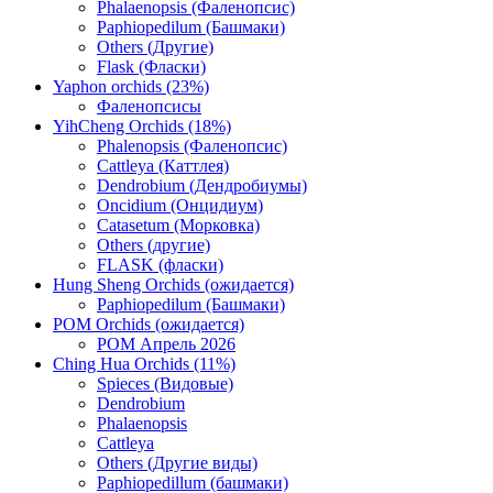
Phalaenopsis (Фаленопсис)
Paphiopedilum (Башмаки)
Others (Другие)
Flask (Фласки)
Yaphon orchids (23%)
Фаленопсисы
YihCheng Orchids (18%)
Phalenopsis (Фаленопсис)
Cattleya (Каттлея)
Dendrobium (Дендробиумы)
Oncidium (Онцидиум)
Catasetum (Морковка)
Others (другие)
FLASK (фласки)
Hung Sheng Orchids (ожидается)
Paphiopedilum (Башмаки)
POM Orchids (ожидается)
POM Апрель 2026
Ching Hua Orchids (11%)
Spieces (Видовые)
Dendrobium
Phalaenopsis
Cattleya
Others (Другие виды)
Paphiopedillum (башмаки)