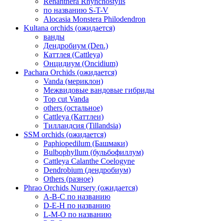
Renanthera Rhynchostylis
по названию S-T-V
Alocasia Monstera Philodendron
Kultana orchids (ожидается)
ванды
Дендробиум (Den.)
Каттлея (Cattleya)
Онцидиум (Oncidium)
Pachara Orchids (ожидается)
Vanda (мериклон)
Межвидовые вандовые гибриды
Top cut Vanda
others (остальное)
Cattleya (Каттлеи)
Тилландсия (Tillandsia)
SSM orchids (ожидается)
Paphiopedilum (Башмаки)
Bulbophyllum (бульбофиллум)
Cattleya Calanthe Coelogyne
Dendrobium (дендробиум)
Others (разное)
Phrao Orchids Nursery (ожидается)
A-B-C по названию
D-E-H по названию
L-M-O по названию