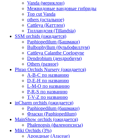
Vanda (мериклон)
Межвидовые вандовые гибриды
Top cut Vanda
others (остальное)
Cattleya (Каттлеи)
Тилландсия (Tillandsia)
SSM orchids (ожидается)
Paphiopedilum (Башмаки)
Bulbophyllum (бульбофиллум)
Cattleya Calanthe Coelogyne
Dendrobium (дендробиум)
Others (разное)
Phrao Orchids Nursery (ожидается)
A-B-C по названию
D-E-H по названию
L-M-O по названию
P-R-S по названию
T-V-Z по названию
inCharm orchids (ожидается)
Paphiopedilum (башмаки)
Фласки (Paphiopedilum)
MainShow orchids (ожидается)
Phalenopsis (фаленопсисы)
Miki Orchids (3%)
Ароидные (Araceae)