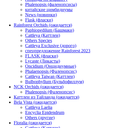
Phalenopsis (фаленопсисы)
китайские цимбидиумы
News (новинки)
Flask (фласки)
Rainforest Orchids (ожидается)
Paphiopedilum (Башмаки)
Cattleya (Каттлеи)
Others Species
Cattleya Exclusive (дорого)
спецпредложение Rainforest 2023
FLASK (фласки)
Lycaste (Ликасты)
Oncidium (Онцидиумные)
Phalaenopsis (Фаленопсис)
Cattleya Taiwan (Каттлеи)
Bulbophyllum (Бульбофиллум)
NCK Orchids (ожидается)
Phalenopsis (Фаленопсис)
Каттлеи из Тайланда (ожидается)
Bela Vista (ожидается)
Cattleya Laelia
Encyclia Epidendrum
Others (другие)
Floralia (ожидается)
Cattleya (Каттлеи)