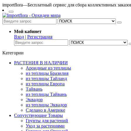
importflora—Бесплатный сервис для сбора коллективных заказ
Мой кабинет
Вход
|
Регистрация
Категории
РАСТЕНИЯ В НАЛИЧИИ
Ароидные из теплицы
из теплицы Бразилия
из теплицы Тайланд
из теплицы Европа
Тайвань
из теплицы Тайвань
Эквадор
из теплицы Эквадор
Сделано в Америке
Сопутствующие Товары
Грунты для растений
Уход за растениями