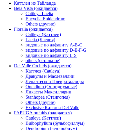
Каттлеи из Тайланда
Bela Vista (ожидается)
Cattleya Laelia
Encyclia Epidendrum
Others (другие)
Floralia (ожидается)
Cattleya (Каттлеи)
Laelia (Лаелия)
видовые по алфавиту A-B-C
видовые по алфавиту D-E-F-G
видовые по алфавиту L-S
others (остальное)
Del Valle Orchids (ожидается)
Каттлея (Cattleya)
Дракулы и Масдеваллии
Лепантесы и Плевроталлиды
Oncidium (Онцидиумные)
Ликасты Максиллярии
Stanhopea (Стангопея)
Others (другие)
Exclusive Каттлеи Del Valle
PAPUGA orchids (ожидается)
Cattleya (Каттлеи)
Bulbophyllum (бульбофиллум)
Dendrobium (дендробиум)