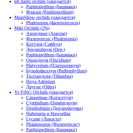
inCharm orchids (ожидается)
Paphiopedilum (башмаки)
Фласки (Paphiopedilum)
MainShow orchids (ожидается)
Phalenopsis (фаленопсисы)
Miki Orchids (2%)
Ароидные (Araceae)
Фаленопсис (Phalenopsis)
Каттлея (Cattleya)
Дендробиум (Den.)
Paphiopedilum (Башмаки)
Онцидиум (Oncidium)
Platycerium (Платицериум)
Бульбофиллум (Bulbophyllum)
Тилландсия (Tillandsia)
Hoya Adenium
Другие (Other)
Yi-YiNG Orchids (ожидается)
Catasetinae (Катасетум)
Cymbidium (Цимбидиум)
Dendrobium (Дендробиумы)
Habenaria и Haworthia
Lycaste (Ликаста)
Phalaenopsis (Фаленопсис)
Paphiopedilum (Башмаки)