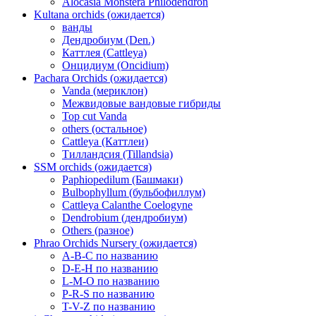
Alocasia Monstera Philodendron
Kultana orchids (ожидается)
ванды
Дендробиум (Den.)
Каттлея (Cattleya)
Онцидиум (Oncidium)
Pachara Orchids (ожидается)
Vanda (мериклон)
Межвидовые вандовые гибриды
Top cut Vanda
others (остальное)
Cattleya (Каттлеи)
Тилландсия (Tillandsia)
SSM orchids (ожидается)
Paphiopedilum (Башмаки)
Bulbophyllum (бульбофиллум)
Cattleya Calanthe Coelogyne
Dendrobium (дендробиум)
Others (разное)
Phrao Orchids Nursery (ожидается)
A-B-C по названию
D-E-H по названию
L-M-O по названию
P-R-S по названию
T-V-Z по названию