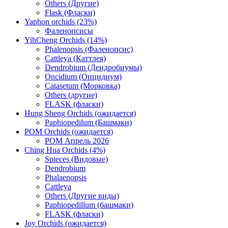
Others (Другие)
Flask (Фласки)
Yaphon orchids (23%)
Фаленопсисы
YihCheng Orchids (14%)
Phalenopsis (Фаленопсис)
Cattleya (Каттлея)
Dendrobium (Дендробиумы)
Oncidium (Онцидиум)
Catasetum (Морковка)
Others (другие)
FLASK (фласки)
Hung Sheng Orchids (ожидается)
Paphiopedilum (Башмаки)
POM Orchids (ожидается)
POM Апрель 2026
Ching Hua Orchids (4%)
Spieces (Видовые)
Dendrobium
Phalaenopsis
Cattleya
Others (Другие виды)
Paphiopedillum (башмаки)
FLASK (фласки)
Joy Orchids (ожидается)