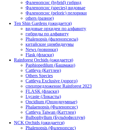
Фаленопсис (hybrid) гибрид
Фаленопсис (species) видовые
Фаленопсис (peloric) пелорики
others (разное)
Ten Shin Gardens (ожидается)
видовые орхидеи по алфавиту
гибриды по алфавиту
Phalenopsis (фаленопсисы)
китайские цимбидиумы
News (новинки)
Flask (фласки)
Rainforest Orchids (ожидается)
Paphiopedilum (Башмаки)
Cattleya (Каттлеи)
Others Species
Cattleya Exclusive (дорого)
спецпредложение Rainforest 2023
FLASK (фласки)
Lycaste (Ликасты)
Oncidium (Онцидиумные)
Phalaenopsis (Фаленопсис)
Cattleya Taiwan (Каттлеи)
Bulbophyllum (Бульбофиллум)
NCK Orchids (ожидается)
Phalenopsis (Фаленопсис)