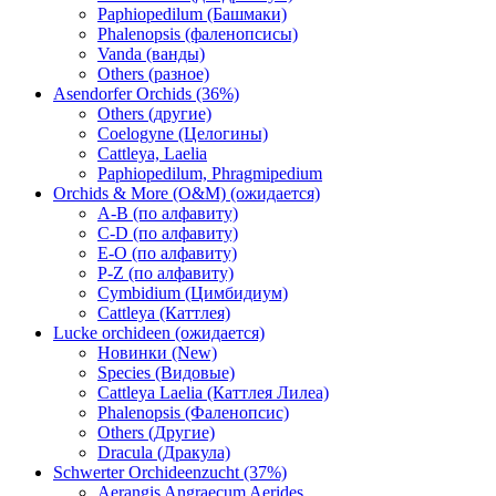
Paphiopedilum (Башмаки)
Phalenopsis (фаленопсисы)
Vanda (ванды)
Others (разное)
Asendorfer Orchids (36%)
Others (другие)
Coelogyne (Целогины)
Cattleya, Laelia
Paphiopedilum, Phragmipedium
Orchids & More (O&M) (ожидается)
A-B (по алфавиту)
C-D (по алфавиту)
E-O (по алфавиту)
P-Z (по алфавиту)
Cymbidium (Цимбидиум)
Cattleya (Каттлея)
Lucke orchideen (ожидается)
Новинки (New)
Species (Видовые)
Cattleya Laelia (Каттлея Лилеа)
Phalenopsis (Фаленопсис)
Others (Другие)
Dracula (Дракула)
Schwerter Orchideenzucht (37%)
Aerangis Angraecum Aerides