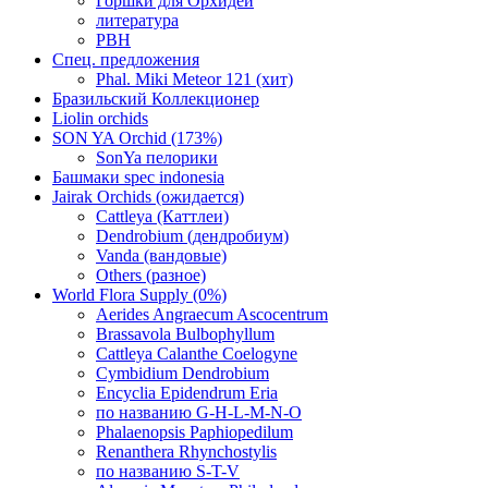
Горшки для Орхидей
литература
РВН
Спец. предложения
Phal. Miki Meteor 121 (хит)
Бразильский Коллекционер
Liolin orchids
SON YA Orchid (173%)
SonYa пелорики
Башмаки spec indonesia
Jairak Orchids (ожидается)
Cattleya (Каттлеи)
Dendrobium (дендробиум)
Vanda (вандовые)
Others (разное)
World Flora Supply (0%)
Aerides Angraecum Ascocentrum
Brassavola Bulbophyllum
Cattleya Calanthe Coelogyne
Cymbidium Dendrobium
Encyclia Epidendrum Eria
по названию G-H-L-M-N-O
Phalaenopsis Paphiopedilum
Renanthera Rhynchostylis
по названию S-T-V