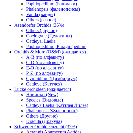
Paphiopedilum (Башмаки)
Phalenopsis (фаленопсисы)
Vanda (ванды)
Others (разное)
Asendorfer Orchids (36%)
Others (другие)
Coelogyne (Целогины)
Cattleya, Laelia
Paphiopedilum, Phragmipedium
Orchids & More (O&M) (ожидается)
A-B (по алфавиту)
C-D (по алфавиту)
E-O (по алфавиту)
P-Z (по алфавиту)
Cymbidium (Цимбидиум)
Cattleya (Каттлея)
Lucke orchideen (ожидается)
Новинки (New)
Species (Видовые)
Cattleya Laelia (Каттлея Лилеа)
Phalenopsis (Фаленопсис)
Others (Другие)
Dracula (Дракула)
Schwerter Orchideenzucht (37%)
Aerangis Angraecum Aerides