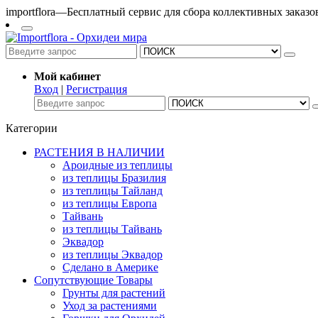
importflora—Бесплатный сервис для сбора коллективных заказ
Мой кабинет
Вход
|
Регистрация
Категории
РАСТЕНИЯ В НАЛИЧИИ
Ароидные из теплицы
из теплицы Бразилия
из теплицы Тайланд
из теплицы Европа
Тайвань
из теплицы Тайвань
Эквадор
из теплицы Эквадор
Сделано в Америке
Сопутствующие Товары
Грунты для растений
Уход за растениями