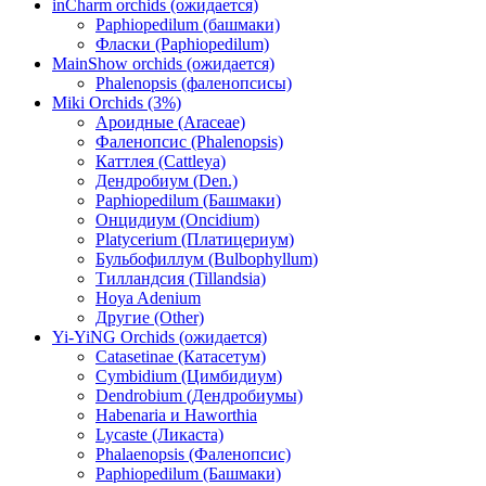
inCharm orchids (ожидается)
Paphiopedilum (башмаки)
Фласки (Paphiopedilum)
MainShow orchids (ожидается)
Phalenopsis (фаленопсисы)
Miki Orchids (3%)
Ароидные (Araceae)
Фаленопсис (Phalenopsis)
Каттлея (Cattleya)
Дендробиум (Den.)
Paphiopedilum (Башмаки)
Онцидиум (Oncidium)
Platycerium (Платицериум)
Бульбофиллум (Bulbophyllum)
Тилландсия (Tillandsia)
Hoya Adenium
Другие (Other)
Yi-YiNG Orchids (ожидается)
Catasetinae (Катасетум)
Cymbidium (Цимбидиум)
Dendrobium (Дендробиумы)
Habenaria и Haworthia
Lycaste (Ликаста)
Phalaenopsis (Фаленопсис)
Paphiopedilum (Башмаки)