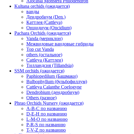
Alocasia Monstera Philodendron
Kultana orchids (ожидается)
ванды
Дендробиум (Den.)
Каттлея (Cattleya)
Онцидиум (Oncidium)
Pachara Orchids (ожидается)
Vanda (мериклон)
Межвидовые вандовые гибриды
Top cut Vanda
others (остальное)
Cattleya (Каттлеи)
Тилландсия (Tillandsia)
SSM orchids (ожидается)
Paphiopedilum (Башмаки)
Bulbophyllum (бульбофиллум)
Cattleya Calanthe Coelogyne
Dendrobium (дендробиум)
Others (разное)
Phrao Orchids Nursery (ожидается)
A-B-C по названию
D-E-H по названию
L-M-O по названию
P-R-S по названию
T-V-Z по названию