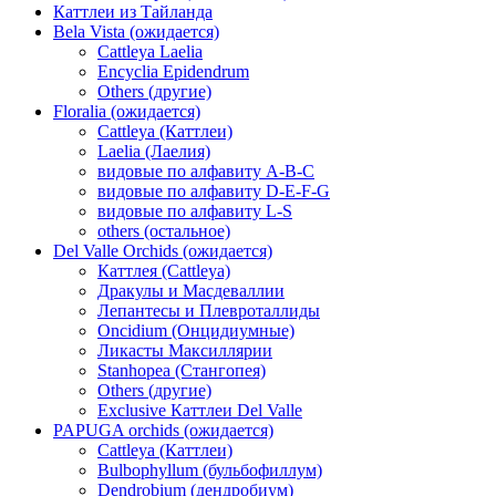
Каттлеи из Тайланда
Bela Vista (ожидается)
Cattleya Laelia
Encyclia Epidendrum
Others (другие)
Floralia (ожидается)
Cattleya (Каттлеи)
Laelia (Лаелия)
видовые по алфавиту A-B-C
видовые по алфавиту D-E-F-G
видовые по алфавиту L-S
others (остальное)
Del Valle Orchids (ожидается)
Каттлея (Cattleya)
Дракулы и Масдеваллии
Лепантесы и Плевроталлиды
Oncidium (Онцидиумные)
Ликасты Максиллярии
Stanhopea (Стангопея)
Others (другие)
Exclusive Каттлеи Del Valle
PAPUGA orchids (ожидается)
Cattleya (Каттлеи)
Bulbophyllum (бульбофиллум)
Dendrobium (дендробиум)