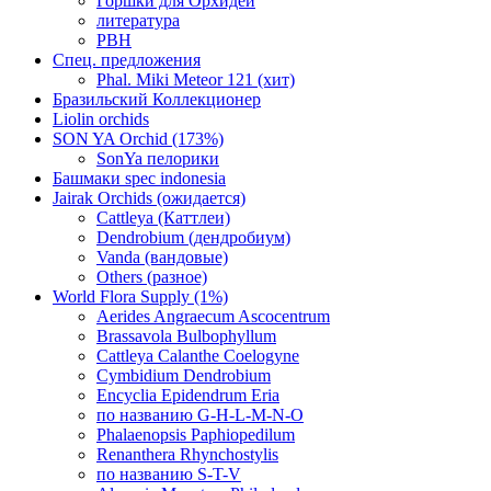
Горшки для Орхидей
литература
РВН
Спец. предложения
Phal. Miki Meteor 121 (хит)
Бразильский Коллекционер
Liolin orchids
SON YA Orchid (173%)
SonYa пелорики
Башмаки spec indonesia
Jairak Orchids (ожидается)
Cattleya (Каттлеи)
Dendrobium (дендробиум)
Vanda (вандовые)
Others (разное)
World Flora Supply (1%)
Aerides Angraecum Ascocentrum
Brassavola Bulbophyllum
Cattleya Calanthe Coelogyne
Cymbidium Dendrobium
Encyclia Epidendrum Eria
по названию G-H-L-M-N-O
Phalaenopsis Paphiopedilum
Renanthera Rhynchostylis
по названию S-T-V