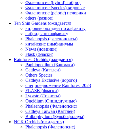
Фаленопсис (hybrid) гибрид
Фаленопсис (species) видовые
Фаленопсис (peloric) пелорики
others (разное)
Ten Shin Gardens (ожидается)
видовые орхидеи по алфавиту
гибриды по алфавиту
Phalenopsis (фаленопсисы)
китайские цимбидиумы
News (новинки)
Flask (фласки)
Rainforest Orchids (ожидается)
Paphiopedilum (Башмаки)
Cattleya (Каттлеи)
Others Species
Cattleya Exclusive (дорого)
спецпредложение Rainforest 2023
FLASK (фласки)
Lycaste (Ликасты)
Oncidium (Онцидиумные)
Phalaenopsis (Фаленопсис)
Cattleya Taiwan (Каттлеи)
Bulbophyllum (Бульбофиллум)
NCK Orchids (ожидается)
Phalenopsis (Фаленопсис)