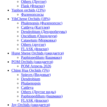
Others (Другие)
Flask (Фласки)
Yaphon orchids (23%)
Фаленопсисы
YihCheng Orchids (18%)
Phalenopsis (Фаленопсис)
Cattleya (Каттлея)
Dendrobium (Дендробиумы)
Oncidium (Онцидиум)
Catasetum (Морковка)
Others (другие)
FLASK (фласки)
Hung Sheng Orchids (ожидается)
Paphiopedilum (Башмаки)
POM Orchids (ожидается)
POM Апрель 2026
Ching Hua Orchids (5%)
Spieces (Видовые)
Dendrobium
Phalaenopsis
Cattleya
Others (Другие виды)
Paphiopedillum (башмаки)
FLASK (фласки)
Joy Orchids (ожидается)