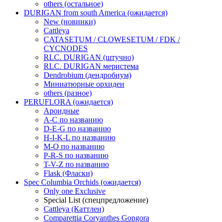
others (остальное)
DURIGAN from south America (ожидается)
New (новинки)
Cattleya
CATASETUM / CLOWESETUM / FDK /
CYCNODES
RLC. DURIGAN (штучно)
RLC. DURIGAN меристема
Dendrobium (дендробиум)
Миниатюрные орхидеи
others (разное)
PERUFLORA (ожидается)
Ароидные
A-C по названию
D-E-G по названию
H-I-K-L по названию
M-O по названию
P-R-S по названию
T-V-Z по названию
Flask (Фласки)
Spec Columbia Orchids (ожидается)
Only one Exclusive
Special List (спецпредложение)
Cattleya (Каттлеи)
Comparettia Coryanthes Gongora