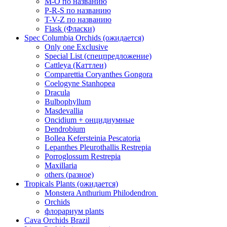
M-O по названию
P-R-S по названию
T-V-Z по названию
Flask (Фласки)
Spec Columbia Orchids (ожидается)
Only one Exclusive
Special List (спецпредложение)
Cattleya (Каттлеи)
Comparettia Coryanthes Gongora
Coelogyne Stanhopea
Dracula
Bulbophyllum
Masdevallia
Oncidium + онцидиумные
Dendrobium
Bollea Kefersteinia Pescatoria
Lepanthes Pleurothallis Restrepia
Porroglossum Restrepia
Maxillaria
others (разное)
Tropicals Plants (ожидается)
​​​​​​​Monstera Anthurium Philodendron
Orchids
флорариум plants
Cava Orchids Brazil