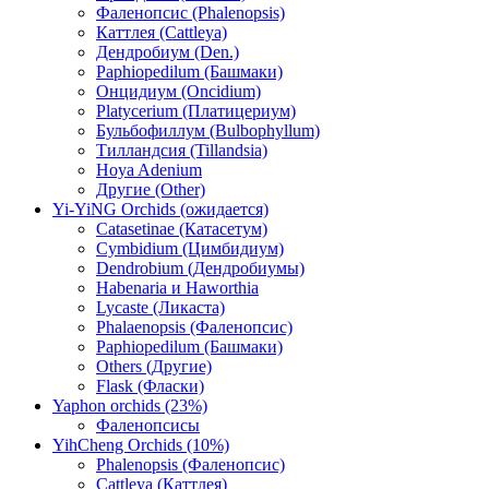
Фаленопсис (Phalenopsis)
Каттлея (Cattleya)
Дендробиум (Den.)
Paphiopedilum (Башмаки)
Онцидиум (Oncidium)
Platycerium (Платицериум)
Бульбофиллум (Bulbophyllum)
Тилландсия (Tillandsia)
Hoya Adenium
Другие (Other)
Yi-YiNG Orchids (ожидается)
Catasetinae (Катасетум)
Cymbidium (Цимбидиум)
Dendrobium (Дендробиумы)
Habenaria и Haworthia
Lycaste (Ликаста)
Phalaenopsis (Фаленопсис)
Paphiopedilum (Башмаки)
Others (Другие)
Flask (Фласки)
Yaphon orchids (23%)
Фаленопсисы
YihCheng Orchids (10%)
Phalenopsis (Фаленопсис)
Cattleya (Каттлея)