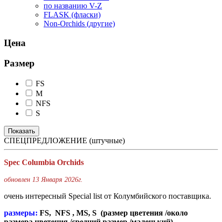
по названию V-Z
FLASK (фласки)
Non-Orchids (другие)
Цена
Размер
FS
M
NFS
S
СПЕЦПРЕДЛОЖЕНИЕ (штучные)
Spec Columbia Orchids
обновлен 13 Января 2026г.
очень интереcный Special list от Колумбийского поставщика.
размеры:
FS, NFS , MS, S (размер цветения /около
размера цветения /средний размер /маленький)