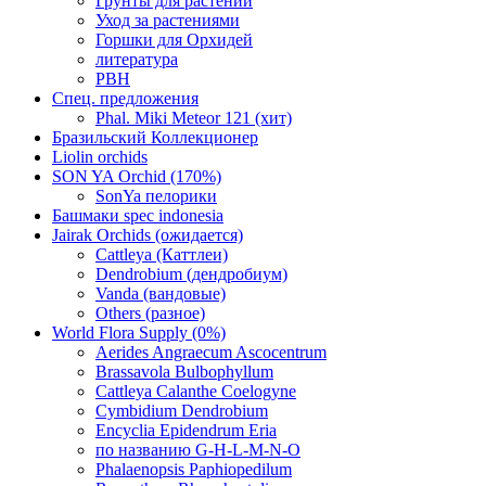
Грунты для растений
Уход за растениями
Горшки для Орхидей
литература
РВН
Спец. предложения
Phal. Miki Meteor 121 (хит)
Бразильский Коллекционер
Liolin orchids
SON YA Orchid (170%)
SonYa пелорики
Башмаки spec indonesia
Jairak Orchids (ожидается)
Cattleya (Каттлеи)
Dendrobium (дендробиум)
Vanda (вандовые)
Others (разное)
World Flora Supply (0%)
Aerides Angraecum Ascocentrum
Brassavola Bulbophyllum
Cattleya Calanthe Coelogyne
Cymbidium Dendrobium
Encyclia Epidendrum Eria
по названию G-H-L-M-N-O
Phalaenopsis Paphiopedilum