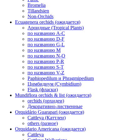
Bromelia
Tillandsien
Non-Orchids
Ecuagenera orchids (ожидается)
Ароидные (Tropical Plants)
по названию A-C
по названию D-F
по названию G-L
по названию M
по названию N-O
по названию P-R
по названию S-T
по названию V-Z
Paphiopedilum и Phragmipedium
Цимбидиум (Cymbidium)
Flask (фласки)
Mundiflora orchids & list (ожидается)
orchids (орхидеи)
Декоративно-лиственные
Orquidário Guarapari (ожидается)
Cattleya (Каттлеи)
others (разное)
Orquidario Americana (ожидается)
Cattleya