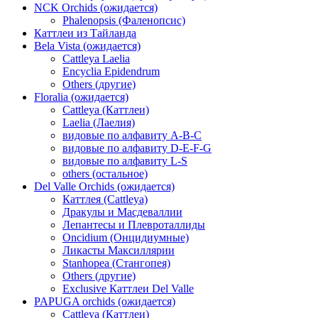
NCK Orchids (ожидается)
Phalenopsis (Фаленопсис)
Каттлеи из Тайланда
Bela Vista (ожидается)
Cattleya Laelia
Encyclia Epidendrum
Others (другие)
Floralia (ожидается)
Cattleya (Каттлеи)
Laelia (Лаелия)
видовые по алфавиту A-B-C
видовые по алфавиту D-E-F-G
видовые по алфавиту L-S
others (остальное)
Del Valle Orchids (ожидается)
Каттлея (Cattleya)
Дракулы и Масдеваллии
Лепантесы и Плевроталлиды
Oncidium (Онцидиумные)
Ликасты Максиллярии
Stanhopea (Стангопея)
Others (другие)
Exclusive Каттлеи Del Valle
PAPUGA orchids (ожидается)
Cattleya (Каттлеи)