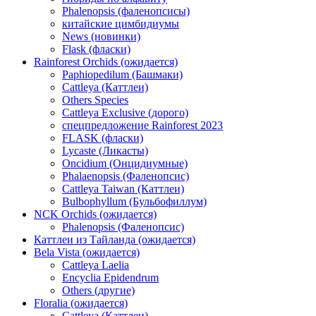
Phalenopsis (фаленопсисы)
китайские цимбидиумы
News (новинки)
Flask (фласки)
Rainforest Orchids (ожидается)
Paphiopedilum (Башмаки)
Cattleya (Каттлеи)
Others Species
Cattleya Exclusive (дорого)
спецпредложение Rainforest 2023
FLASK (фласки)
Lycaste (Ликасты)
Oncidium (Онцидиумные)
Phalaenopsis (Фаленопсис)
Cattleya Taiwan (Каттлеи)
Bulbophyllum (Бульбофиллум)
NCK Orchids (ожидается)
Phalenopsis (Фаленопсис)
Каттлеи из Тайланда (ожидается)
Bela Vista (ожидается)
Cattleya Laelia
Encyclia Epidendrum
Others (другие)
Floralia (ожидается)
Cattleya (Каттлеи)