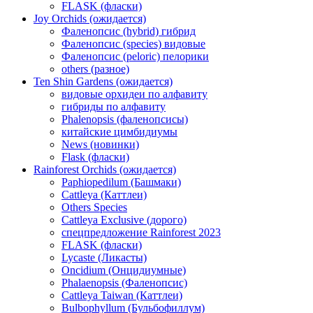
FLASK (фласки)
Joy Orchids (ожидается)
Фаленопсис (hybrid) гибрид
Фаленопсис (species) видовые
Фаленопсис (peloric) пелорики
others (разное)
Ten Shin Gardens (ожидается)
видовые орхидеи по алфавиту
гибриды по алфавиту
Phalenopsis (фаленопсисы)
китайские цимбидиумы
News (новинки)
Flask (фласки)
Rainforest Orchids (ожидается)
Paphiopedilum (Башмаки)
Cattleya (Каттлеи)
Others Species
Cattleya Exclusive (дорого)
спецпредложение Rainforest 2023
FLASK (фласки)
Lycaste (Ликасты)
Oncidium (Онцидиумные)
Phalaenopsis (Фаленопсис)
Cattleya Taiwan (Каттлеи)
Bulbophyllum (Бульбофиллум)