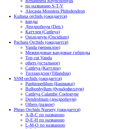
Renanthera Rhynchostylis
по названию S-T-V
Alocasia Monstera Philodendron
Kultana orchids (ожидается)
ванды
Дендробиум (Den.)
Каттлея (Cattleya)
Онцидиум (Oncidium)
Pachara Orchids (ожидается)
Vanda (мериклон)
Межвидовые вандовые гибриды
Top cut Vanda
others (остальное)
Cattleya (Каттлеи)
Тилландсия (Tillandsia)
SSM orchids (ожидается)
Paphiopedilum (Башмаки)
Bulbophyllum (бульбофиллум)
Cattleya Calanthe Coelogyne
Dendrobium (дендробиум)
Others (разное)
Phrao Orchids Nursery (ожидается)
A-B-C по названию
D-E-H по названию
L-M-O по названию