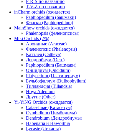
P-R-S по названию
T-V-Z по названию
inCharm orchids (ожидается)
Paphiopedilum (башмаки)
Фласки (Paphiopedilum)
MainShow orchids (ожидается)
Phalenopsis (фаленопсисы)
Miki Orchids (2%)
Ароидные (Araceae)
Фаленопсис (Phalenopsis)
Каттлея (Cattleya)
Дендробиум (Den.)
Paphiopedilum (Башмаки)
Онцидиум (Oncidium)
Platycerium (Платицериум)
Бульбофиллум (Bulbophyllum)
Тилландсия (Tillandsia)
Hoya Adenium
Другие (Other)
Yi-YiNG Orchids (ожидается)
Catasetinae (Катасетум)
Cymbidium (Цимбидиум)
Dendrobium (Дендробиумы)
Habenaria и Haworthia
Lycaste (Ликаста)