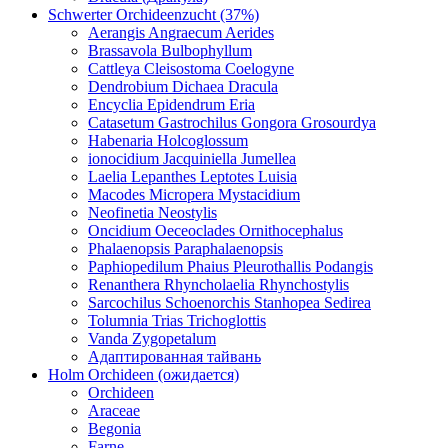
Schwerter Orchideenzucht (37%)
Aerangis Angraecum Aerides
Brassavola Bulbophyllum
Cattleya Cleisostoma Coelogyne
Dendrobium Dichaea Dracula
Encyclia Epidendrum Eria
Catasetum Gastrochilus Gongora Grosourdya
Habenaria Holcoglossum
ionocidium Jacquiniella Jumellea
Laelia Lepanthes Leptotes Luisia
Macodes Micropera Mystacidium
Neofinetia Neostylis
Oncidium Oeceoclades Ornithocephalus
Phalaenopsis Paraphalaenopsis
Paphiopedilum Phaius Pleurothallis Podangis
Renanthera Rhyncholaelia Rhynchostylis
Sarcochilus Schoenorchis Stanhopea Sedirea
Tolumnia Trias Trichoglottis
Vanda Zygopetalum
Адаптированная тайвань
Holm Orchideen (ожидается)
Orchideen
Araceae
Begonia
Farne