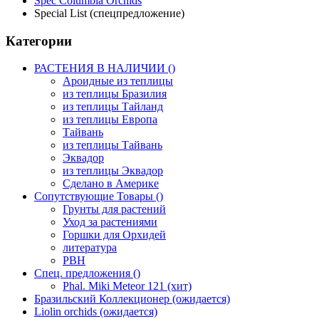
Spec Columbia Orchids
Special List (спецпредложение)
Категории
РАСТЕНИЯ В НАЛИЧИИ ()
Ароидные из теплицы
из теплицы Бразилия
из теплицы Тайланд
из теплицы Европа
Тайвань
из теплицы Тайвань
Эквадор
из теплицы Эквадор
Сделано в Америке
Сопутствующие Товары ()
Грунты для растений
Уход за растениями
Горшки для Орхидей
литература
РВН
Спец. предложения ()
Phal. Miki Meteor 121 (хит)
Бразильский Коллекционер (ожидается)
Liolin orchids (ожидается)