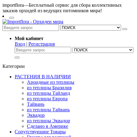
importflora—Бесплатный сервис для сбора коллективных
заказов орхидей из ведущих питомников мира!
Мой кабинет
Вход
|
Регистрация
Категории
РАСТЕНИЯ В НАЛИЧИИ
Ароидные из теплицы
из теплицы Бразилия
из теплицы Тайланд
из теплицы Европа
Тайвань
из теплицы Тайвань
Эквадор
из теплицы Эквадор
Сделано в Америке
Сопутствующие Товары