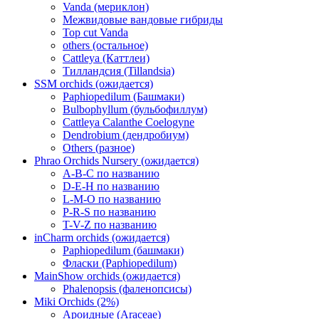
Vanda (мериклон)
Межвидовые вандовые гибриды
Top cut Vanda
others (остальное)
Cattleya (Каттлеи)
Тилландсия (Tillandsia)
SSM orchids (ожидается)
Paphiopedilum (Башмаки)
Bulbophyllum (бульбофиллум)
Cattleya Calanthe Coelogyne
Dendrobium (дендробиум)
Others (разное)
Phrao Orchids Nursery (ожидается)
A-B-C по названию
D-E-H по названию
L-M-O по названию
P-R-S по названию
T-V-Z по названию
inCharm orchids (ожидается)
Paphiopedilum (башмаки)
Фласки (Paphiopedilum)
MainShow orchids (ожидается)
Phalenopsis (фаленопсисы)
Miki Orchids (2%)
Ароидные (Araceae)