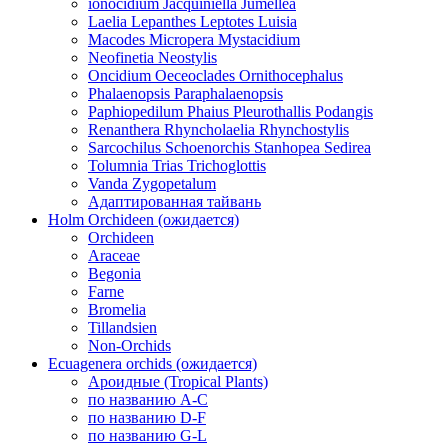
ionocidium Jacquiniella Jumellea
Laelia Lepanthes Leptotes Luisia
Macodes Micropera Mystacidium
Neofinetia Neostylis
Oncidium Oeceoclades Ornithocephalus
Phalaenopsis Paraphalaenopsis
Paphiopedilum Phaius Pleurothallis Podangis
Renanthera Rhyncholaelia Rhynchostylis
Sarcochilus Schoenorchis Stanhopea Sedirea
Tolumnia Trias Trichoglottis
Vanda Zygopetalum
Адаптированная тайвань
Holm Orchideen (ожидается)
Orchideen
Araceae
Begonia
Farne
Bromelia
Tillandsien
Non-Orchids
Ecuagenera orchids (ожидается)
Ароидные (Tropical Plants)
по названию A-C
по названию D-F
по названию G-L