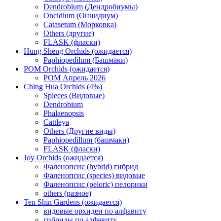
Dendrobium (Дендробиумы)
Oncidium (Онцидиум)
Catasetum (Морковка)
Others (другие)
FLASK (фласки)
Hung Sheng Orchids (ожидается)
Paphiopedilum (Башмаки)
POM Orchids (ожидается)
POM Апрель 2026
Ching Hua Orchids (4%)
Spieces (Видовые)
Dendrobium
Phalaenopsis
Cattleya
Others (Другие виды)
Paphiopedillum (башмаки)
FLASK (фласки)
Joy Orchids (ожидается)
Фаленопсис (hybrid) гибрид
Фаленопсис (species) видовые
Фаленопсис (peloric) пелорики
others (разное)
Ten Shin Gardens (ожидается)
видовые орхидеи по алфавиту
гибриды по алфавиту