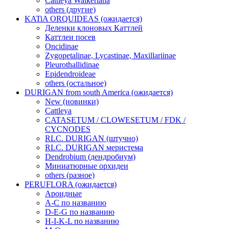
Cattleya Walkeriana
others (другие)
KATiA ORQUIDEAS (ожидается)
Деленки клоновых Каттлей
Каттлеи посев
Oncidinae
Zygopetalinae, Lycastinae, Maxillariinae
Pleurothallidinae
Epidendroideae
others (остальное)
DURIGAN from south America (ожидается)
New (новинки)
Cattleya
CATASETUM / CLOWESETUM / FDK /
CYCNODES
RLC. DURIGAN (штучно)
RLC. DURIGAN меристема
Dendrobium (дендробиум)
Миниатюрные орхидеи
others (разное)
PERUFLORA (ожидается)
Ароидные
A-C по названию
D-E-G по названию
H-I-K-L по названию