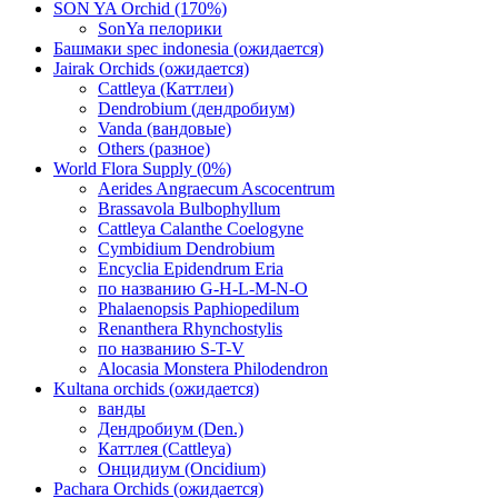
SON YA Orchid (170%)
SonYa пелорики
Башмаки spec indonesia (ожидается)
Jairak Orchids (ожидается)
Cattleya (Каттлеи)
Dendrobium (дендробиум)
Vanda (вандовые)
Others (разное)
World Flora Supply (0%)
Aerides Angraecum Ascocentrum
Brassavola Bulbophyllum
Cattleya Calanthe Coelogyne
Cymbidium Dendrobium
Encyclia Epidendrum Eria
по названию G-H-L-M-N-O
Phalaenopsis Paphiopedilum
Renanthera Rhynchostylis
по названию S-T-V
Alocasia Monstera Philodendron
Kultana orchids (ожидается)
ванды
Дендробиум (Den.)
Каттлея (Cattleya)
Онцидиум (Oncidium)
Pachara Orchids (ожидается)