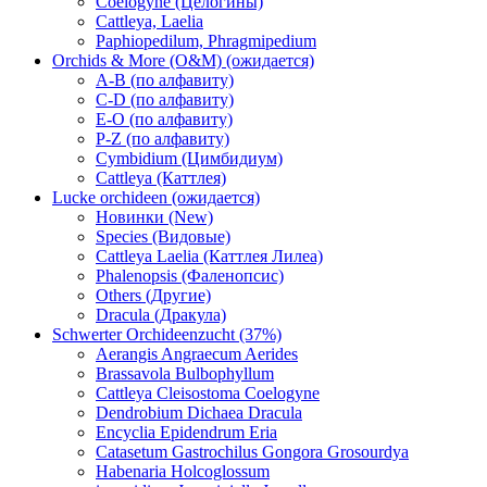
Coelogyne (Целогины)
Cattleya, Laelia
Paphiopedilum, Phragmipedium
Orchids & More (O&M) (ожидается)
A-B (по алфавиту)
C-D (по алфавиту)
E-O (по алфавиту)
P-Z (по алфавиту)
Cymbidium (Цимбидиум)
Cattleya (Каттлея)
Lucke orchideen (ожидается)
Новинки (New)
Species (Видовые)
Cattleya Laelia (Каттлея Лилеа)
Phalenopsis (Фаленопсис)
Others (Другие)
Dracula (Дракула)
Schwerter Orchideenzucht (37%)
Aerangis Angraecum Aerides
Brassavola Bulbophyllum
Cattleya Cleisostoma Coelogyne
Dendrobium Dichaea Dracula
Encyclia Epidendrum Eria
Catasetum Gastrochilus Gongora Grosourdya
Habenaria Holcoglossum