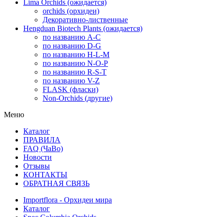
Lima Orchids (ожидается)
orchids (орхидеи)
Декоративно-лиственные
Hengduan Biotech Plants (ожидается)
по названию A-C
по названию D-G
по названию H-L-M
по названию N-O-P
по названию R-S-T
по названию V-Z
FLASK (фласки)
Non-Orchids (другие)
Меню
Каталог
ПРАВИЛА
FAQ (ЧаВо)
Новости
Отзывы
КОНТАКТЫ
ОБРАТНАЯ СВЯЗЬ
Importflora - Орхидеи мира
Каталог