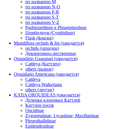
по названию M
по названию N-O
по названию P-R
по названию S-T
по названию V-Z
Paphiopedilum и Phragmipedium
Цимбидиум (Cymbidium)
Flask (фласки)
Mundiflora orchids & list (ожидается)
orchids (орхидеи)
Декоративно-лиственные
Orquidário Guarapari (ожидается)
Cattleya (Каттлеи)
others (разное)
Orquidario Americana (ожидается)
Cattleya
Cattleya Walkeriana
others (другие)
KATiA ORQUIDEAS (ожидается)
Деленки клоновых Каттлей
Каттлеи посев
Oncidinae
Zygopetalinae, Lycastinae, Maxillariinae
Pleurothallidinae
Epidendroideae