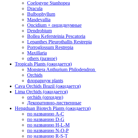
Coelogyne Stanhopea
Dracula
Bulbophyllum
Masdevallia
Oncidium + онцидиумные
Dendrobium
Bollea Kefersteinia Pescatoria
Lepanthes Pleurothallis Restrepia
Porroglossum Restrepia
Maxillaria
others (разное)
Tropicals Plants (ожидается)
​​​​​​​Monstera Anthurium Philodendron
Orchids
флорариум plants
Cava Orchids Brazil (ожидается)
Lima Orchids (ожидается)
orchids (орхидеи)
Декоративно-лиственные
Hengduan Biotech Plants (ожидается)
по названию A-C
по названию D-G
по названию H-L-M
по названию N-O-P
по названию R-S-T