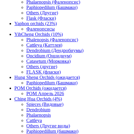
Phalaenopsis (Фаленопсис)
Paphiopedilum (Башмаки)
Others (Другие)
Flask (Фласки)
Yaphon orchids (23%)
Фаленопсисы
YihCheng Orchids (10%)
Phalenopsis (Фаленопсис)
Cattleya (Каттлея)
Dendrobium (Дендробиумы)
Oncidium (Онцидиум)
Catasetum (Морковка)
Others (другие)
FLASK (фласки)
Hung Sheng Orchids (ожидается)
Paphiopedilum (Башмаки)
POM Orchids (ожидается)
POM Апрель 2026
Ching Hua Orchids (4%)
Spieces (Видовые)
Dendrobium
Phalaenopsis
Cattleya
Others (Другие виды)
Paphiopedillum (башмаки)