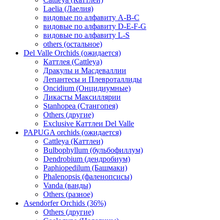
Laelia (Лаелия)
видовые по алфавиту A-B-C
видовые по алфавиту D-E-F-G
видовые по алфавиту L-S
others (остальное)
Del Valle Orchids (ожидается)
Каттлея (Cattleya)
Дракулы и Масдеваллии
Лепантесы и Плевроталлиды
Oncidium (Онцидиумные)
Ликасты Максиллярии
Stanhopea (Стангопея)
Others (другие)
Exclusive Каттлеи Del Valle
PAPUGA orchids (ожидается)
Cattleya (Каттлеи)
Bulbophyllum (бульбофиллум)
Dendrobium (дендробиум)
Paphiopedilum (Башмаки)
Phalenopsis (фаленопсисы)
Vanda (ванды)
Others (разное)
Asendorfer Orchids (36%)
Others (другие)