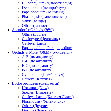
Bulbophyllum (бульбофиллум)
Dendrobium (дендробиум)
Paphiopedilum (Башмаки)
Phalenopsis (фаленопсисы)
Vanda (ванды)
Others (разное)
Asendorfer Orchids (36%)
Others (другие)
Coelogyne (Целогины)
Cattleya, Laelia
Paphiopedilum, Phragmipedium
Orchids & More (O&M) (ожидается)
A-B (по алфавиту)
C-D (по алфавиту)
E-O (по алфавиту)
P-Z (по алфавиту)
Cymbidium (Цимбидиум)
Cattleya (Каттлея)
Lucke orchideen (ожидается)
Новинки (New)
Species (Видовые)
Cattleya Laelia (Каттлея Лилеа)
Phalenopsis (Фаленопсис)
Others (Другие)
Dracula (Дракула)