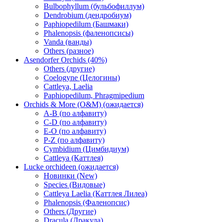
Bulbophyllum (бульбофиллум)
Dendrobium (дендробиум)
Paphiopedilum (Башмаки)
Phalenopsis (фаленопсисы)
Vanda (ванды)
Others (разное)
Asendorfer Orchids (40%)
Others (другие)
Coelogyne (Целогины)
Cattleya, Laelia
Paphiopedilum, Phragmipedium
Orchids & More (O&M) (ожидается)
A-B (по алфавиту)
C-D (по алфавиту)
E-O (по алфавиту)
P-Z (по алфавиту)
Cymbidium (Цимбидиум)
Cattleya (Каттлея)
Lucke orchideen (ожидается)
Новинки (New)
Species (Видовые)
Cattleya Laelia (Каттлея Лилеа)
Phalenopsis (Фаленопсис)
Others (Другие)
Dracula (Дракула)