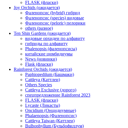
FLASK (фласки)
Joy Orchids (ожидается)
Фаленопсис (hybrid) гибрид
Фаленопсис (species) видовые
Фаленопсис (peloric) пелорики
others (разное)
Ten Shin Gardens (ожидается)
видовые орхидеи по алфавиту
гибриды по алфавиту
Phalenopsis (фаленопсисы)
китайские цимбидиумы
News (новинки)
Flask (фласки)
Rainforest Orchids (ожидается)
Paphiopedilum (Башмаки)
Cattleya (Каттлеи)
Others Species
Cattleya Exclusive (дорого)
спецпредложение Rainforest 2023
FLASK (фласки)
Lycaste (Ликасты)
Oncidium (Онцидиумные)
Phalaenopsis (Фаленопсис)
Cattleya Taiwan (Каттлеи)
Bulbophyllum (Бульбофиллум)