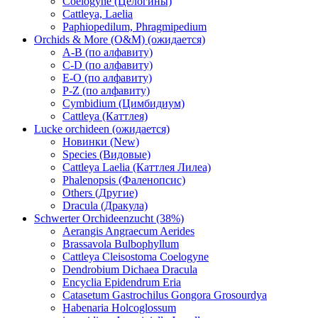
Coelogyne (Целогины)
Cattleya, Laelia
Paphiopedilum, Phragmipedium
Orchids & More (O&M) (ожидается)
A-B (по алфавиту)
C-D (по алфавиту)
E-O (по алфавиту)
P-Z (по алфавиту)
Cymbidium (Цимбидиум)
Cattleya (Каттлея)
Lucke orchideen (ожидается)
Новинки (New)
Species (Видовые)
Cattleya Laelia (Каттлея Лилеа)
Phalenopsis (Фаленопсис)
Others (Другие)
Dracula (Дракула)
Schwerter Orchideenzucht (38%)
Aerangis Angraecum Aerides
Brassavola Bulbophyllum
Cattleya Cleisostoma Coelogyne
Dendrobium Dichaea Dracula
Encyclia Epidendrum Eria
Catasetum Gastrochilus Gongora Grosourdya
Habenaria Holcoglossum