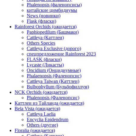
Phalenopsis (фаленопсисы)
китайские цимбидиумы
News (новинки)
Flask (фласки)
Rainforest Orchids (ожидается)
Paphiopedilum (Башмаки)
Cattleya (Каттлеи)
Others Species
Cattleya Exclusive (дорого)
спецпредложение Rainforest 2023
FLASK (фласки)
Lycaste (Ликасты)
Oncidium (Онцидиумные)
Phalaenopsis (Фаленопсис)
Cattleya Taiwan (Каттлеи)
Bulbophyllum (Бульбофиллум)
NCK Orchids (ожидается)
Phalenopsis (Фаленопсис)
Каттлеи из Тайланда (ожидается)
Bela Vista (ожидается)
Cattleya Laelia
Encyclia Epidendrum
Others (другие)
Floralia (ожидается)
Cattleya (Каттлеи)