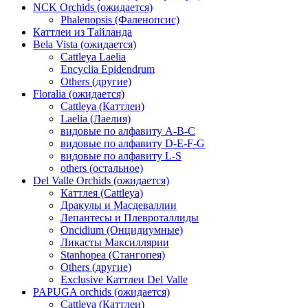
NCK Orchids (ожидается)
Phalenopsis (Фаленопсис)
Каттлеи из Тайланда
Bela Vista (ожидается)
Cattleya Laelia
Encyclia Epidendrum
Others (другие)
Floralia (ожидается)
Cattleya (Каттлеи)
Laelia (Лаелия)
видовые по алфавиту A-B-C
видовые по алфавиту D-E-F-G
видовые по алфавиту L-S
others (остальное)
Del Valle Orchids (ожидается)
Каттлея (Cattleya)
Дракулы и Масдеваллии
Лепантесы и Плевроталлиды
Oncidium (Онцидиумные)
Ликасты Максиллярии
Stanhopea (Стангопея)
Others (другие)
Exclusive Каттлеи Del Valle
PAPUGA orchids (ожидается)
Cattleya (Каттлеи)