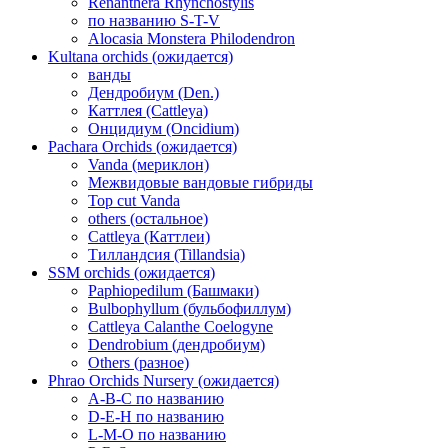
Renanthera Rhynchostylis
по названию S-T-V
Alocasia Monstera Philodendron
Kultana orchids (ожидается)
ванды
Дендробиум (Den.)
Каттлея (Cattleya)
Онцидиум (Oncidium)
Pachara Orchids (ожидается)
Vanda (мериклон)
Межвидовые вандовые гибриды
Top cut Vanda
others (остальное)
Cattleya (Каттлеи)
Тилландсия (Tillandsia)
SSM orchids (ожидается)
Paphiopedilum (Башмаки)
Bulbophyllum (бульбофиллум)
Cattleya Calanthe Coelogyne
Dendrobium (дендробиум)
Others (разное)
Phrao Orchids Nursery (ожидается)
A-B-C по названию
D-E-H по названию
L-M-O по названию