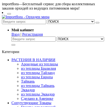
importflora—Бесплатный сервис для сбора коллективных
заказов орхидей из ведущих питомников мира!
Мой кабинет
Вход
|
Регистрация
Категории
РАСТЕНИЯ В НАЛИЧИИ
Ароидные из теплицы
из теплицы Бразилия
из теплицы Тайланд
из теплицы Европа
Тайвань
из теплицы Тайвань
Эквадор
из теплицы Эквадор
Сделано в Америке
Сопутствующие Товары