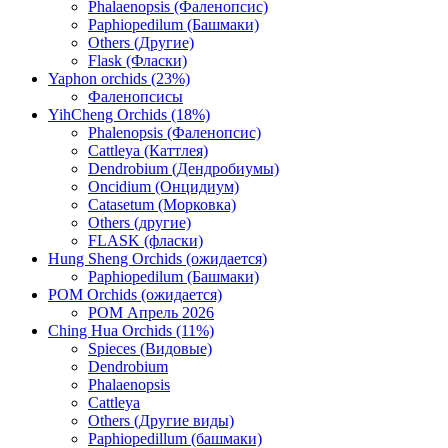
Phalaenopsis (Фаленопсис)
Paphiopedilum (Башмаки)
Others (Другие)
Flask (Фласки)
Yaphon orchids (23%)
Фаленопсисы
YihCheng Orchids (18%)
Phalenopsis (Фаленопсис)
Cattleya (Каттлея)
Dendrobium (Дендробиумы)
Oncidium (Онцидиум)
Catasetum (Морковка)
Others (другие)
FLASK (фласки)
Hung Sheng Orchids (ожидается)
Paphiopedilum (Башмаки)
POM Orchids (ожидается)
POM Апрель 2026
Ching Hua Orchids (11%)
Spieces (Видовые)
Dendrobium
Phalaenopsis
Cattleya
Others (Другие виды)
Paphiopedillum (башмаки)