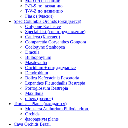
M-O по названию
P-R-S по названию
T-V-Z по названию
Flask (Фласки)
Spec Columbia Orchids (ожидается)
Only one Exclusive
Special List (спецпредложение)
Cattleya (Каттлеи)
Comparettia Coryanthes Gongora
Coelogyne Stanhopea
Dracula
Bulbophyllum
Masdevallia
Oncidium + онцидиумные
Dendrobium
Bollea Kefersteinia Pescatoria
Lepanthes Pleurothallis Restrepia
Porroglossum Restrepia
Maxillaria
others (разное)
Tropicals Plants (ожидается)
​​​​​​​Monstera Anthurium Philodendron
Orchids
флорариум plants
Cava Orchids Brazil