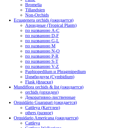
Bromelia
Tillandsien
Non-Orchids
Ecuagenera orchids (ожидается)
Ароидные (Tropical Plants)
по названию A-C
по названию D-F
по названию G-L
по названию M
по названию N-O
по названию P-R
по названию S-T
по названию V-Z
Paphiopedilum и Phragmipedium
Цимбидиум (Cymbidium)
Flask (фласки)
Mundiflora orchids & list (ожидается)
orchids (орхидеи)
Декоративно-лиственные
Orquidário Guarapari (ожидается)
Cattleya (Каттлеи)
others (разное)
Orquidario Americana (ожидается)
Cattleya