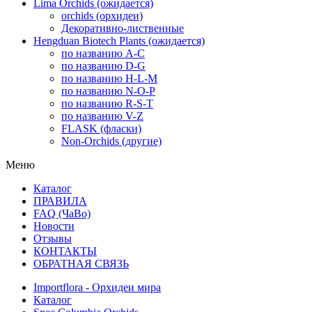
Lima Orchids (ожидается)
orchids (орхидеи)
Декоративно-лиственные
Hengduan Biotech Plants (ожидается)
по названию A-C
по названию D-G
по названию H-L-M
по названию N-O-P
по названию R-S-T
по названию V-Z
FLASK (фласки)
Non-Orchids (другие)
Меню
Каталог
ПРАВИЛА
FAQ (ЧаВо)
Новости
Отзывы
КОНТАКТЫ
ОБРАТНАЯ СВЯЗЬ
Importflora - Орхидеи мира
Каталог