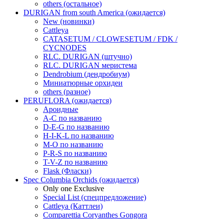
others (остальное)
DURIGAN from south America (ожидается)
New (новинки)
Cattleya
CATASETUM / CLOWESETUM / FDK /
CYCNODES
RLC. DURIGAN (штучно)
RLC. DURIGAN меристема
Dendrobium (дендробиум)
Миниатюрные орхидеи
others (разное)
PERUFLORA (ожидается)
Ароидные
A-C по названию
D-E-G по названию
H-I-K-L по названию
M-O по названию
P-R-S по названию
T-V-Z по названию
Flask (Фласки)
Spec Columbia Orchids (ожидается)
Only one Exclusive
Special List (спецпредложение)
Cattleya (Каттлеи)
Comparettia Coryanthes Gongora