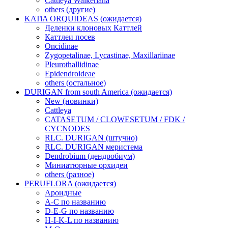
Cattleya Walkeriana
others (другие)
KATiA ORQUIDEAS (ожидается)
Деленки клоновых Каттлей
Каттлеи посев
Oncidinae
Zygopetalinae, Lycastinae, Maxillariinae
Pleurothallidinae
Epidendroideae
others (остальное)
DURIGAN from south America (ожидается)
New (новинки)
Cattleya
CATASETUM / CLOWESETUM / FDK /
CYCNODES
RLC. DURIGAN (штучно)
RLC. DURIGAN меристема
Dendrobium (дендробиум)
Миниатюрные орхидеи
others (разное)
PERUFLORA (ожидается)
Ароидные
A-C по названию
D-E-G по названию
H-I-K-L по названию