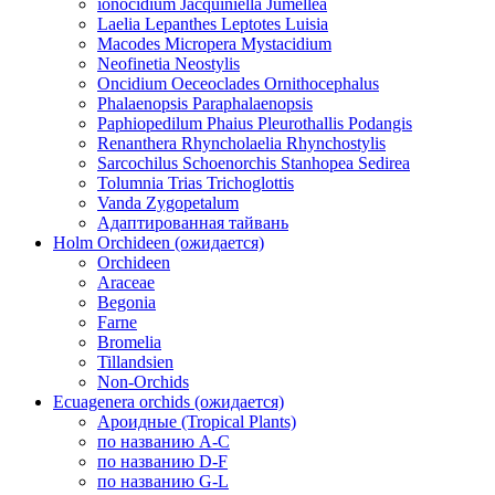
ionocidium Jacquiniella Jumellea
Laelia Lepanthes Leptotes Luisia
Macodes Micropera Mystacidium
Neofinetia Neostylis
Oncidium Oeceoclades Ornithocephalus
Phalaenopsis Paraphalaenopsis
Paphiopedilum Phaius Pleurothallis Podangis
Renanthera Rhyncholaelia Rhynchostylis
Sarcochilus Schoenorchis Stanhopea Sedirea
Tolumnia Trias Trichoglottis
Vanda Zygopetalum
Адаптированная тайвань
Holm Orchideen (ожидается)
Orchideen
Araceae
Begonia
Farne
Bromelia
Tillandsien
Non-Orchids
Ecuagenera orchids (ожидается)
Ароидные (Tropical Plants)
по названию A-C
по названию D-F
по названию G-L