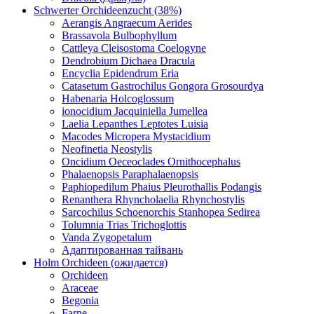
Schwerter Orchideenzucht (38%)
Aerangis Angraecum Aerides
Brassavola Bulbophyllum
Cattleya Cleisostoma Coelogyne
Dendrobium Dichaea Dracula
Encyclia Epidendrum Eria
Catasetum Gastrochilus Gongora Grosourdya
Habenaria Holcoglossum
ionocidium Jacquiniella Jumellea
Laelia Lepanthes Leptotes Luisia
Macodes Micropera Mystacidium
Neofinetia Neostylis
Oncidium Oeceoclades Ornithocephalus
Phalaenopsis Paraphalaenopsis
Paphiopedilum Phaius Pleurothallis Podangis
Renanthera Rhyncholaelia Rhynchostylis
Sarcochilus Schoenorchis Stanhopea Sedirea
Tolumnia Trias Trichoglottis
Vanda Zygopetalum
Адаптированная тайвань
Holm Orchideen (ожидается)
Orchideen
Araceae
Begonia
Farne