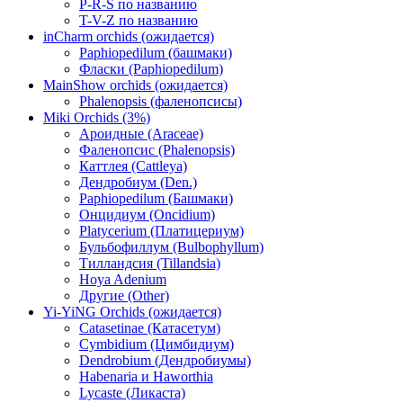
P-R-S по названию
T-V-Z по названию
inCharm orchids (ожидается)
Paphiopedilum (башмаки)
Фласки (Paphiopedilum)
MainShow orchids (ожидается)
Phalenopsis (фаленопсисы)
Miki Orchids (3%)
Ароидные (Araceae)
Фаленопсис (Phalenopsis)
Каттлея (Cattleya)
Дендробиум (Den.)
Paphiopedilum (Башмаки)
Онцидиум (Oncidium)
Platycerium (Платицериум)
Бульбофиллум (Bulbophyllum)
Тилландсия (Tillandsia)
Hoya Adenium
Другие (Other)
Yi-YiNG Orchids (ожидается)
Catasetinae (Катасетум)
Cymbidium (Цимбидиум)
Dendrobium (Дендробиумы)
Habenaria и Haworthia
Lycaste (Ликаста)