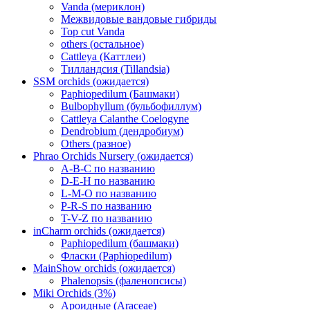
Vanda (мериклон)
Межвидовые вандовые гибриды
Top cut Vanda
others (остальное)
Cattleya (Каттлеи)
Тилландсия (Tillandsia)
SSM orchids (ожидается)
Paphiopedilum (Башмаки)
Bulbophyllum (бульбофиллум)
Cattleya Calanthe Coelogyne
Dendrobium (дендробиум)
Others (разное)
Phrao Orchids Nursery (ожидается)
A-B-C по названию
D-E-H по названию
L-M-O по названию
P-R-S по названию
T-V-Z по названию
inCharm orchids (ожидается)
Paphiopedilum (башмаки)
Фласки (Paphiopedilum)
MainShow orchids (ожидается)
Phalenopsis (фаленопсисы)
Miki Orchids (3%)
Ароидные (Araceae)