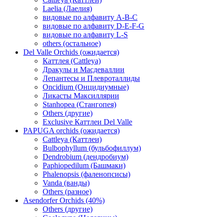
Laelia (Лаелия)
видовые по алфавиту A-B-C
видовые по алфавиту D-E-F-G
видовые по алфавиту L-S
others (остальное)
Del Valle Orchids (ожидается)
Каттлея (Cattleya)
Дракулы и Масдеваллии
Лепантесы и Плевроталлиды
Oncidium (Онцидиумные)
Ликасты Максиллярии
Stanhopea (Стангопея)
Others (другие)
Exclusive Каттлеи Del Valle
PAPUGA orchids (ожидается)
Cattleya (Каттлеи)
Bulbophyllum (бульбофиллум)
Dendrobium (дендробиум)
Paphiopedilum (Башмаки)
Phalenopsis (фаленопсисы)
Vanda (ванды)
Others (разное)
Asendorfer Orchids (40%)
Others (другие)