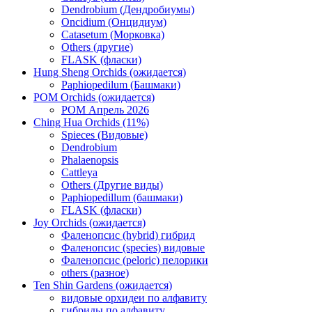
Dendrobium (Дендробиумы)
Oncidium (Онцидиум)
Catasetum (Морковка)
Others (другие)
FLASK (фласки)
Hung Sheng Orchids (ожидается)
Paphiopedilum (Башмаки)
POM Orchids (ожидается)
POM Апрель 2026
Ching Hua Orchids (11%)
Spieces (Видовые)
Dendrobium
Phalaenopsis
Cattleya
Others (Другие виды)
Paphiopedillum (башмаки)
FLASK (фласки)
Joy Orchids (ожидается)
Фаленопсис (hybrid) гибрид
Фаленопсис (species) видовые
Фаленопсис (peloric) пелорики
others (разное)
Ten Shin Gardens (ожидается)
видовые орхидеи по алфавиту
гибриды по алфавиту