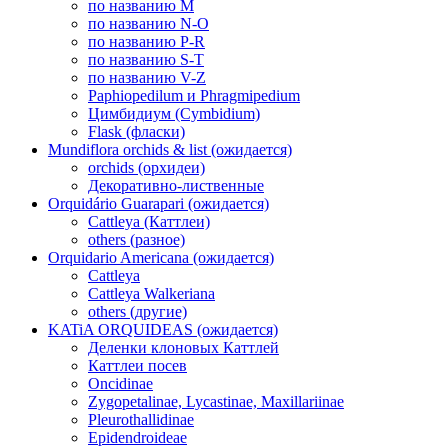
по названию M
по названию N-O
по названию P-R
по названию S-T
по названию V-Z
Paphiopedilum и Phragmipedium
Цимбидиум (Cymbidium)
Flask (фласки)
Mundiflora orchids & list (ожидается)
orchids (орхидеи)
Декоративно-лиственные
Orquidário Guarapari (ожидается)
Cattleya (Каттлеи)
others (разное)
Orquidario Americana (ожидается)
Cattleya
Cattleya Walkeriana
others (другие)
KATiA ORQUIDEAS (ожидается)
Деленки клоновых Каттлей
Каттлеи посев
Oncidinae
Zygopetalinae, Lycastinae, Maxillariinae
Pleurothallidinae
Epidendroideae