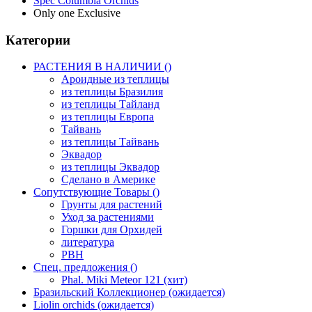
Spec Columbia Orchids
Only one Exclusive
Категории
РАСТЕНИЯ В НАЛИЧИИ ()
Ароидные из теплицы
из теплицы Бразилия
из теплицы Тайланд
из теплицы Европа
Тайвань
из теплицы Тайвань
Эквадор
из теплицы Эквадор
Сделано в Америке
Сопутствующие Товары ()
Грунты для растений
Уход за растениями
Горшки для Орхидей
литература
РВН
Спец. предложения ()
Phal. Miki Meteor 121 (хит)
Бразильский Коллекционер (ожидается)
Liolin orchids (ожидается)