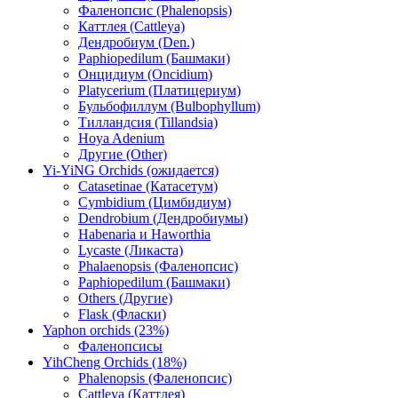
Фаленопсис (Phalenopsis)
Каттлея (Cattleya)
Дендробиум (Den.)
Paphiopedilum (Башмаки)
Онцидиум (Oncidium)
Platycerium (Платицериум)
Бульбофиллум (Bulbophyllum)
Тилландсия (Tillandsia)
Hoya Adenium
Другие (Other)
Yi-YiNG Orchids (ожидается)
Catasetinae (Катасетум)
Cymbidium (Цимбидиум)
Dendrobium (Дендробиумы)
Habenaria и Haworthia
Lycaste (Ликаста)
Phalaenopsis (Фаленопсис)
Paphiopedilum (Башмаки)
Others (Другие)
Flask (Фласки)
Yaphon orchids (23%)
Фаленопсисы
YihCheng Orchids (18%)
Phalenopsis (Фаленопсис)
Cattleya (Каттлея)