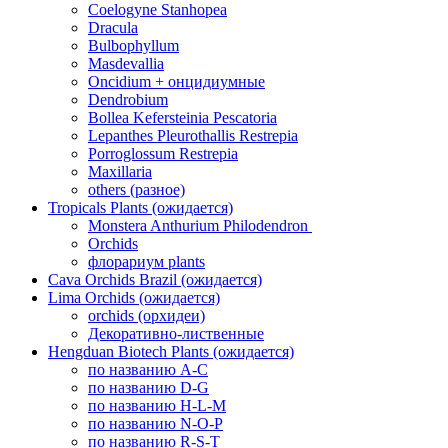
Coelogyne Stanhopea
Dracula
Bulbophyllum
Masdevallia
Oncidium + онцидиумные
Dendrobium
Bollea Kefersteinia Pescatoria
Lepanthes Pleurothallis Restrepia
Porroglossum Restrepia
Maxillaria
others (разное)
Tropicals Plants (ожидается)
​​​​​​​Monstera Anthurium Philodendron
Orchids
флорариум plants
Cava Orchids Brazil (ожидается)
Lima Orchids (ожидается)
orchids (орхидеи)
Декоративно-лиственные
Hengduan Biotech Plants (ожидается)
по названию A-C
по названию D-G
по названию H-L-M
по названию N-O-P
по названию R-S-T