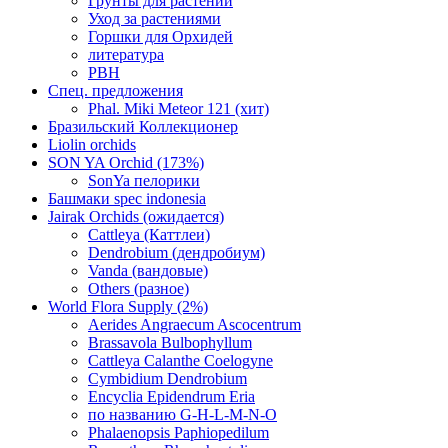
Грунты для растений
Уход за растениями
Горшки для Орхидей
литература
РВН
Спец. предложения
Phal. Miki Meteor 121 (хит)
Бразильский Коллекционер
Liolin orchids
SON YA Orchid (173%)
SonYa пелорики
Башмаки spec indonesia
Jairak Orchids (ожидается)
Cattleya (Каттлеи)
Dendrobium (дендробиум)
Vanda (вандовые)
Others (разное)
World Flora Supply (2%)
Aerides Angraecum Ascocentrum
Brassavola Bulbophyllum
Cattleya Calanthe Coelogyne
Cymbidium Dendrobium
Encyclia Epidendrum Eria
по названию G-H-L-M-N-O
Phalaenopsis Paphiopedilum