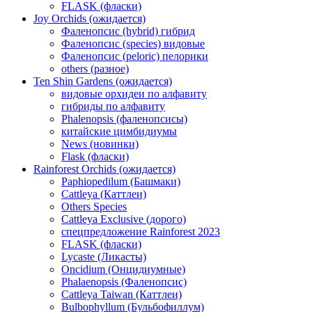
FLASK (фласки)
Joy Orchids (ожидается)
Фаленопсис (hybrid) гибрид
Фаленопсис (species) видовые
Фаленопсис (peloric) пелорики
others (разное)
Ten Shin Gardens (ожидается)
видовые орхидеи по алфавиту
гибриды по алфавиту
Phalenopsis (фаленопсисы)
китайские цимбидиумы
News (новинки)
Flask (фласки)
Rainforest Orchids (ожидается)
Paphiopedilum (Башмаки)
Cattleya (Каттлеи)
Others Species
Cattleya Exclusive (дорого)
спецпредложение Rainforest 2023
FLASK (фласки)
Lycaste (Ликасты)
Oncidium (Онцидиумные)
Phalaenopsis (Фаленопсис)
Cattleya Taiwan (Каттлеи)
Bulbophyllum (Бульбофиллум)