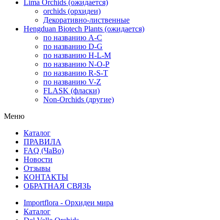
Lima Orchids (ожидается)
orchids (орхидеи)
Декоративно-лиственные
Hengduan Biotech Plants (ожидается)
по названию A-C
по названию D-G
по названию H-L-M
по названию N-O-P
по названию R-S-T
по названию V-Z
FLASK (фласки)
Non-Orchids (другие)
Меню
Каталог
ПРАВИЛА
FAQ (ЧаВо)
Новости
Отзывы
КОНТАКТЫ
ОБРАТНАЯ СВЯЗЬ
Importflora - Орхидеи мира
Каталог