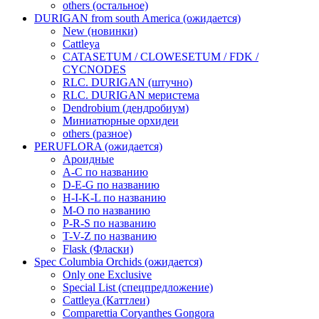
others (остальное)
DURIGAN from south America (ожидается)
New (новинки)
Cattleya
CATASETUM / CLOWESETUM / FDK /
CYCNODES
RLC. DURIGAN (штучно)
RLC. DURIGAN меристема
Dendrobium (дендробиум)
Миниатюрные орхидеи
others (разное)
PERUFLORA (ожидается)
Ароидные
A-C по названию
D-E-G по названию
H-I-K-L по названию
M-O по названию
P-R-S по названию
T-V-Z по названию
Flask (Фласки)
Spec Columbia Orchids (ожидается)
Only one Exclusive
Special List (спецпредложение)
Cattleya (Каттлеи)
Comparettia Coryanthes Gongora