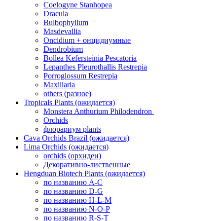
Coelogyne Stanhopea
Dracula
Bulbophyllum
Masdevallia
Oncidium + онцидиумные
Dendrobium
Bollea Kefersteinia Pescatoria
Lepanthes Pleurothallis Restrepia
Porroglossum Restrepia
Maxillaria
others (разное)
Tropicals Plants (ожидается)
​​​​​​​Monstera Anthurium Philodendron
Orchids
флорариум plants
Cava Orchids Brazil (ожидается)
Lima Orchids (ожидается)
orchids (орхидеи)
Декоративно-лиственные
Hengduan Biotech Plants (ожидается)
по названию A-C
по названию D-G
по названию H-L-M
по названию N-O-P
по названию R-S-T