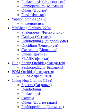
Phalaenopsis (Фаленопсис)
Paphiopedilum (Башмаки)
Others (Другие)
Flask (Фласки)
Yaphon orchids (24%)
Фаленопсисы
YihCheng Orchids (22%)
Phalenopsis (Фаленопсис)
Cattleya (Каттлея)
Dendrobium (Дендробиумы)
Oncidium (Онцидиум)
Catasetum (Морковка)
Others (другие)
FLASK (фласки)
Hung Sheng Orchids (ожидается)
Paphiopedilum (Башмаки)
POM Orchids (ожидается)
POM Апрель 2026
Ching Hua Orchids (11%)
Spieces (Видовые)
Dendrobium
Phalaenopsis
Cattleya
Others (Другие виды)
Paphiopedillum (башмаки)