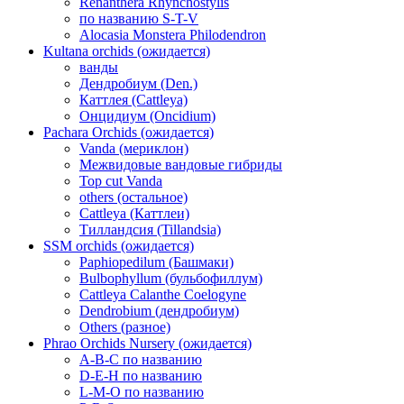
Renanthera Rhynchostylis
по названию S-T-V
Alocasia Monstera Philodendron
Kultana orchids (ожидается)
ванды
Дендробиум (Den.)
Каттлея (Cattleya)
Онцидиум (Oncidium)
Pachara Orchids (ожидается)
Vanda (мериклон)
Межвидовые вандовые гибриды
Top cut Vanda
others (остальное)
Cattleya (Каттлеи)
Тилландсия (Tillandsia)
SSM orchids (ожидается)
Paphiopedilum (Башмаки)
Bulbophyllum (бульбофиллум)
Cattleya Calanthe Coelogyne
Dendrobium (дендробиум)
Others (разное)
Phrao Orchids Nursery (ожидается)
A-B-C по названию
D-E-H по названию
L-M-O по названию