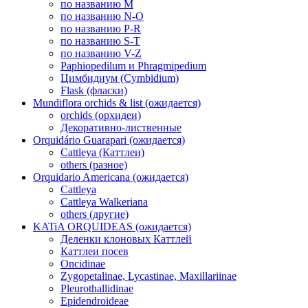
по названию M
по названию N-O
по названию P-R
по названию S-T
по названию V-Z
Paphiopedilum и Phragmipedium
Цимбидиум (Cymbidium)
Flask (фласки)
Mundiflora orchids & list (ожидается)
orchids (орхидеи)
Декоративно-лиственные
Orquidário Guarapari (ожидается)
Cattleya (Каттлеи)
others (разное)
Orquidario Americana (ожидается)
Cattleya
Cattleya Walkeriana
others (другие)
KATiA ORQUIDEAS (ожидается)
Деленки клоновых Каттлей
Каттлеи посев
Oncidinae
Zygopetalinae, Lycastinae, Maxillariinae
Pleurothallidinae
Epidendroideae