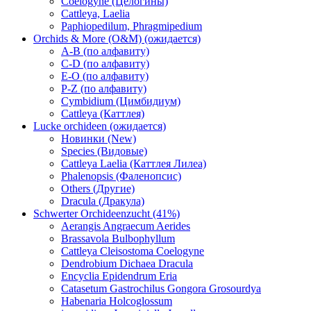
Coelogyne (Целогины)
Cattleya, Laelia
Paphiopedilum, Phragmipedium
Orchids & More (O&M) (ожидается)
A-B (по алфавиту)
C-D (по алфавиту)
E-O (по алфавиту)
P-Z (по алфавиту)
Cymbidium (Цимбидиум)
Cattleya (Каттлея)
Lucke orchideen (ожидается)
Новинки (New)
Species (Видовые)
Cattleya Laelia (Каттлея Лилеа)
Phalenopsis (Фаленопсис)
Others (Другие)
Dracula (Дракула)
Schwerter Orchideenzucht (41%)
Aerangis Angraecum Aerides
Brassavola Bulbophyllum
Cattleya Cleisostoma Coelogyne
Dendrobium Dichaea Dracula
Encyclia Epidendrum Eria
Catasetum Gastrochilus Gongora Grosourdya
Habenaria Holcoglossum