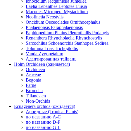
ionocidium Jacquiniella Jumellea
Laelia Lepanthes Leptotes Luisia
Macodes Micropera Mystacidium
Neofinetia Neostylis
Oncidium Oeceoclades Ornithocephalus
Phalaenopsis Paraphalaenopsis
Paphiopedilum Phaius Pleurothallis Podangis
Renanthera Rhyncholaelia Rhynchostylis
Sarcochilus Schoenorchis Stanhopea Sedirea
Tolumnia Trias Trichoglottis
Vanda Zygopetalum
Адаптированная тайвань
Holm Orchideen (ожидается)
Orchideen
Araceae
Begonia
Farne
Bromelia
Tillandsien
Non-Orchids
Ecuagenera orchids (ожидается)
Ароидные (Tropical Plants)
по названию A-C
по названию D-F
по названию G-L