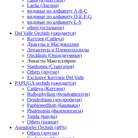
Laelia (Лаелия)
видовые по алфавиту A-B-C
видовые по алфавиту D-E-F-G
видовые по алфавиту L-S
others (остальное)
Del Valle Orchids (ожидается)
Каттлея (Cattleya)
Дракулы и Масдеваллии
Лепантесы и Плевроталлиды
Oncidium (Онцидиумные)
Ликасты Максиллярии
Stanhopea (Стангопея)
Others (другие)
Exclusive Каттлеи Del Valle
PAPUGA orchids (ожидается)
Cattleya (Каттлеи)
Bulbophyllum (бульбофиллум)
Dendrobium (дендробиум)
Paphiopedilum (Башмаки)
Phalenopsis (фаленопсисы)
Vanda (ванды)
Others (разное)
Asendorfer Orchids (48%)
Others (другие)