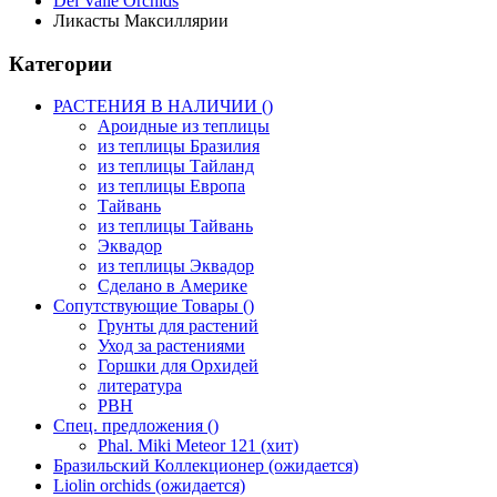
Del Valle Orchids
Ликасты Максиллярии
Категории
РАСТЕНИЯ В НАЛИЧИИ ()
Ароидные из теплицы
из теплицы Бразилия
из теплицы Тайланд
из теплицы Европа
Тайвань
из теплицы Тайвань
Эквадор
из теплицы Эквадор
Сделано в Америке
Сопутствующие Товары ()
Грунты для растений
Уход за растениями
Горшки для Орхидей
литература
РВН
Спец. предложения ()
Phal. Miki Meteor 121 (хит)
Бразильский Коллекционер (ожидается)
Liolin orchids (ожидается)