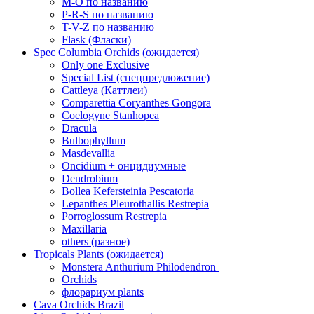
M-O по названию
P-R-S по названию
T-V-Z по названию
Flask (Фласки)
Spec Columbia Orchids (ожидается)
Only one Exclusive
Special List (спецпредложение)
Cattleya (Каттлеи)
Comparettia Coryanthes Gongora
Coelogyne Stanhopea
Dracula
Bulbophyllum
Masdevallia
Oncidium + онцидиумные
Dendrobium
Bollea Kefersteinia Pescatoria
Lepanthes Pleurothallis Restrepia
Porroglossum Restrepia
Maxillaria
others (разное)
Tropicals Plants (ожидается)
​​​​​​​Monstera Anthurium Philodendron
Orchids
флорариум plants
Cava Orchids Brazil