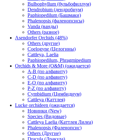
Bulbophyllum (бульбофиллум)
Dendrobium (дендробиум)
Paphiopedilum (Башмаки)
Phalenopsis (фаленопсисы)
Vanda (ванды)
Others (разное)
Asendorfer Orchids (48%)
Others (другие)
Coelogyne (Целогины)
Cattleya, Laelia
Paphiopedilum, Phragmipedium
Orchids & More (O&M) (ожидается)
A-B (по алфавиту)
C-D (по алфавиту)
E-O (по алфавиту)
P-Z (по алфавиту)
Cymbidium (Цимбидиум)
Cattleya (Каттлея)
Lucke orchideen (ожидается)
Новинки (New)
Species (Видовые)
Cattleya Laelia (Каттлея Лилеа)
Phalenopsis (Фаленопсис)
Others (Другие)
Dracula (Дракула)