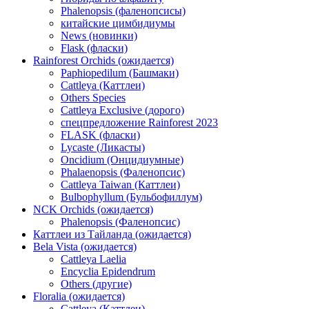
Phalenopsis (фаленопсисы)
китайские цимбидиумы
News (новинки)
Flask (фласки)
Rainforest Orchids (ожидается)
Paphiopedilum (Башмаки)
Cattleya (Каттлеи)
Others Species
Cattleya Exclusive (дорого)
спецпредложение Rainforest 2023
FLASK (фласки)
Lycaste (Ликасты)
Oncidium (Онцидиумные)
Phalaenopsis (Фаленопсис)
Cattleya Taiwan (Каттлеи)
Bulbophyllum (Бульбофиллум)
NCK Orchids (ожидается)
Phalenopsis (Фаленопсис)
Каттлеи из Тайланда (ожидается)
Bela Vista (ожидается)
Cattleya Laelia
Encyclia Epidendrum
Others (другие)
Floralia (ожидается)
Cattleya (Каттлеи)