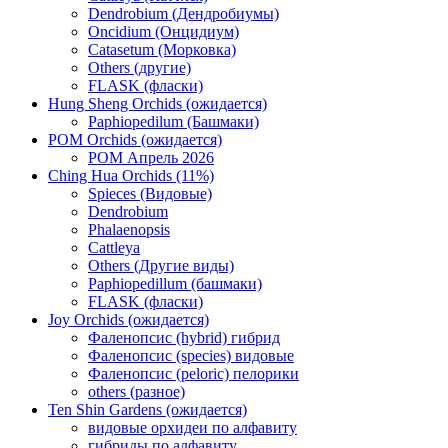
Dendrobium (Дендробиумы)
Oncidium (Онцидиум)
Catasetum (Морковка)
Others (другие)
FLASK (фласки)
Hung Sheng Orchids (ожидается)
Paphiopedilum (Башмаки)
POM Orchids (ожидается)
POM Апрель 2026
Ching Hua Orchids (11%)
Spieces (Видовые)
Dendrobium
Phalaenopsis
Cattleya
Others (Другие виды)
Paphiopedillum (башмаки)
FLASK (фласки)
Joy Orchids (ожидается)
Фаленопсис (hybrid) гибрид
Фаленопсис (species) видовые
Фаленопсис (peloric) пелорики
others (разное)
Ten Shin Gardens (ожидается)
видовые орхидеи по алфавиту
гибриды по алфавиту