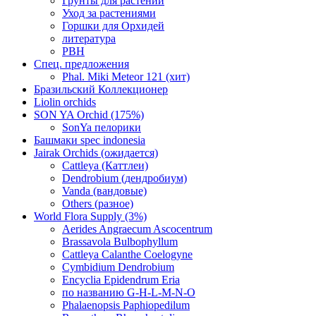
Грунты для растений
Уход за растениями
Горшки для Орхидей
литература
РВН
Спец. предложения
Phal. Miki Meteor 121 (хит)
Бразильский Коллекционер
Liolin orchids
SON YA Orchid (175%)
SonYa пелорики
Башмаки spec indonesia
Jairak Orchids (ожидается)
Cattleya (Каттлеи)
Dendrobium (дендробиум)
Vanda (вандовые)
Others (разное)
World Flora Supply (3%)
Aerides Angraecum Ascocentrum
Brassavola Bulbophyllum
Cattleya Calanthe Coelogyne
Cymbidium Dendrobium
Encyclia Epidendrum Eria
по названию G-H-L-M-N-O
Phalaenopsis Paphiopedilum