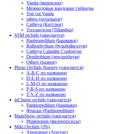
Vanda (мериклон)
Межвидовые вандовые гибриды
Top cut Vanda
others (остальное)
Cattleya (Каттлеи)
Тилландсия (Tillandsia)
SSM orchids (ожидается)
Paphiopedilum (Башмаки)
Bulbophyllum (бульбофиллум)
Cattleya Calanthe Coelogyne
Dendrobium (дендробиум)
Others (разное)
Phrao Orchids Nursery (ожидается)
A-B-C по названию
D-E-H по названию
L-M-O по названию
P-R-S по названию
T-V-Z по названию
inCharm orchids (ожидается)
Paphiopedilum (башмаки)
Фласки (Paphiopedilum)
MainShow orchids (ожидается)
Phalenopsis (фаленопсисы)
Miki Orchids (3%)
Ароидные (Araceae)