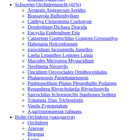
Schwerter Orchideenzucht (41%)
Aerangis Angraecum Aerides
Brassavola Bulbophyllum
Cattleya Cleisostoma Coelogyne
Dendrobium Dichaea Dracula
Encyclia Epidendrum Eria
Catasetum Gastrochilus Gongora Grosourdya
Habenaria Holcoglossum
ionocidium Jacquiniella Jumellea
Laelia Lepanthes Leptotes Luisia
Macodes Micropera Mystacidium
Neofinetia Neostylis
Oncidium Oeceoclades Ornithocephalus
Phalaenopsis Paraphalaenopsis
Paphiopedilum Phaius Pleurothallis Podangis
Renanthera Rhyncholaelia Rhynchostylis
Sarcochilus Schoenorchis Stanhopea Sedirea
Tolumnia Trias Trichoglottis
Vanda Zygopetalum
Адаптированная тайвань
Holm Orchideen (ожидается)
Orchideen
Araceae
Begonia
Farne