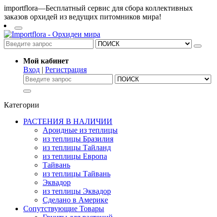
importflora—Бесплатный сервис для сбора коллективных
заказов орхидей из ведущих питомников мира!
Мой кабинет
Вход
|
Регистрация
Категории
РАСТЕНИЯ В НАЛИЧИИ
Ароидные из теплицы
из теплицы Бразилия
из теплицы Тайланд
из теплицы Европа
Тайвань
из теплицы Тайвань
Эквадор
из теплицы Эквадор
Сделано в Америке
Сопутствующие Товары