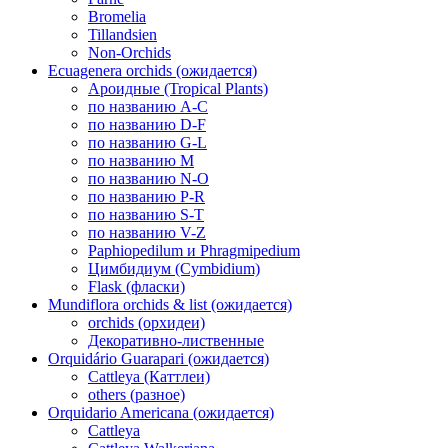
Bromelia
Tillandsien
Non-Orchids
Ecuagenera orchids (ожидается)
Ароидные (Tropical Plants)
по названию A-C
по названию D-F
по названию G-L
по названию M
по названию N-O
по названию P-R
по названию S-T
по названию V-Z
Paphiopedilum и Phragmipedium
Цимбидиум (Cymbidium)
Flask (фласки)
Mundiflora orchids & list (ожидается)
orchids (орхидеи)
Декоративно-лиственные
Orquidário Guarapari (ожидается)
Cattleya (Каттлеи)
others (разное)
Orquidario Americana (ожидается)
Cattleya