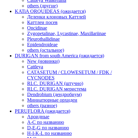
Cattleya Walkeriana
others (другие)
KATiA ORQUIDEAS (ожидается)
Деленки клоновых Каттлей
Каттлеи посев
Oncidinae
Zygopetalinae, Lycastinae, Maxillariinae
Pleurothallidinae
Epidendroideae
others (остальное)
DURIGAN from south America (ожидается)
New (новинки)
Cattleya
CATASETUM / CLOWESETUM / FDK /
CYCNODES
RLC. DURIGAN (штучно)
RLC. DURIGAN меристема
Dendrobium (дендробиум)
Миниатюрные орхидеи
others (разное)
PERUFLORA (ожидается)
Ароидные
A-C по названию
D-E-G по названию
H-I-K-L по названию