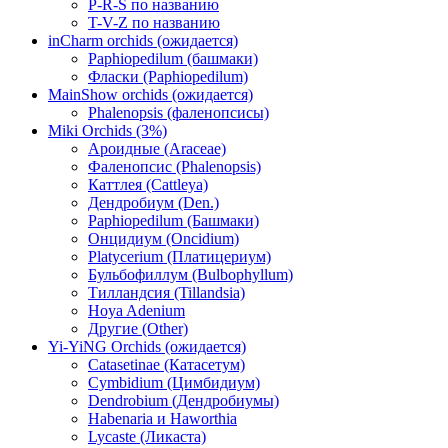
P-R-S по названию
T-V-Z по названию
inCharm orchids (ожидается)
Paphiopedilum (башмаки)
Фласки (Paphiopedilum)
MainShow orchids (ожидается)
Phalenopsis (фаленопсисы)
Miki Orchids (3%)
Ароидные (Araceae)
Фаленопсис (Phalenopsis)
Каттлея (Cattleya)
Дендробиум (Den.)
Paphiopedilum (Башмаки)
Онцидиум (Oncidium)
Platycerium (Платицериум)
Бульбофиллум (Bulbophyllum)
Тилландсия (Tillandsia)
Hoya Adenium
Другие (Other)
Yi-YiNG Orchids (ожидается)
Catasetinae (Катасетум)
Cymbidium (Цимбидиум)
Dendrobium (Дендробиумы)
Habenaria и Haworthia
Lycaste (Ликаста)