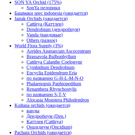
SON YA Orchid (175%)
SonYa пелорики
Башмаки spec indonesia (ожидается)
Jairak Orchids (ожидается)
Cattleya (Каттлеи)
Dendrobium (дендробиум)
Vanda (вандовые)
Others (разное)
World Flora Supply (3%)
Aerides Angraecum Ascocentrum
Brassavola Bulbophyllum
Cattleya Calanthe Coelogyne
Cymbidium Dendrobium
Encyclia Epidendrum Eria
по названию G-H-L-M-N-O
Phalaenopsis Paphiopedilum
Renanthera Rhynchostylis
по названию S-T-V
Alocasia Monstera Philodendron
Kultana orchids (ожидается)
ванды
Дендробиум (Den.)
Каттлея (Cattleya)
Онцидиум (Oncidium)
Pachara Orchids (ожидается)