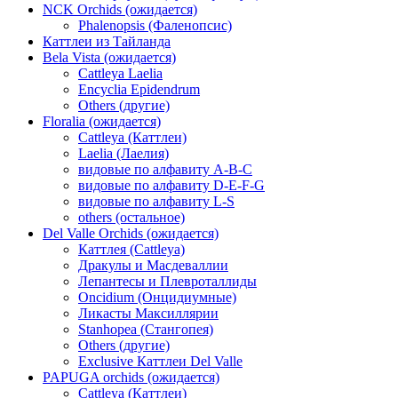
NCK Orchids (ожидается)
Phalenopsis (Фаленопсис)
Каттлеи из Тайланда
Bela Vista (ожидается)
Cattleya Laelia
Encyclia Epidendrum
Others (другие)
Floralia (ожидается)
Cattleya (Каттлеи)
Laelia (Лаелия)
видовые по алфавиту A-B-C
видовые по алфавиту D-E-F-G
видовые по алфавиту L-S
others (остальное)
Del Valle Orchids (ожидается)
Каттлея (Cattleya)
Дракулы и Масдеваллии
Лепантесы и Плевроталлиды
Oncidium (Онцидиумные)
Ликасты Максиллярии
Stanhopea (Стангопея)
Others (другие)
Exclusive Каттлеи Del Valle
PAPUGA orchids (ожидается)
Cattleya (Каттлеи)