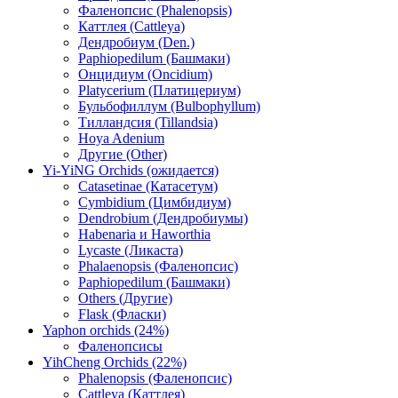
Фаленопсис (Phalenopsis)
Каттлея (Cattleya)
Дендробиум (Den.)
Paphiopedilum (Башмаки)
Онцидиум (Oncidium)
Platycerium (Платицериум)
Бульбофиллум (Bulbophyllum)
Тилландсия (Tillandsia)
Hoya Adenium
Другие (Other)
Yi-YiNG Orchids (ожидается)
Catasetinae (Катасетум)
Cymbidium (Цимбидиум)
Dendrobium (Дендробиумы)
Habenaria и Haworthia
Lycaste (Ликаста)
Phalaenopsis (Фаленопсис)
Paphiopedilum (Башмаки)
Others (Другие)
Flask (Фласки)
Yaphon orchids (24%)
Фаленопсисы
YihCheng Orchids (22%)
Phalenopsis (Фаленопсис)
Cattleya (Каттлея)