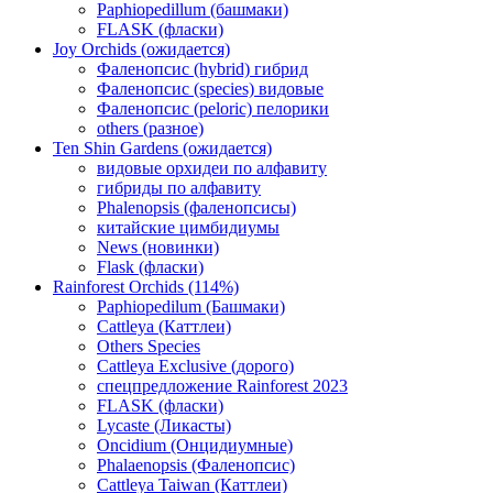
Paphiopedillum (башмаки)
FLASK (фласки)
Joy Orchids (ожидается)
Фаленопсис (hybrid) гибрид
Фаленопсис (species) видовые
Фаленопсис (peloric) пелорики
others (разное)
Ten Shin Gardens (ожидается)
видовые орхидеи по алфавиту
гибриды по алфавиту
Phalenopsis (фаленопсисы)
китайские цимбидиумы
News (новинки)
Flask (фласки)
Rainforest Orchids (114%)
Paphiopedilum (Башмаки)
Cattleya (Каттлеи)
Others Species
Cattleya Exclusive (дорого)
спецпредложение Rainforest 2023
FLASK (фласки)
Lycaste (Ликасты)
Oncidium (Онцидиумные)
Phalaenopsis (Фаленопсис)
Cattleya Taiwan (Каттлеи)