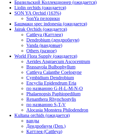
Бразильский Коллекционер (ожидается)
Liolin orchids (ожидается)
SON YA Orchid (163%)
SonYa пелорики
Башмаки spec indonesia (ожидается)
Jairak Orchids (ожидается)
Cattleya (Каттлеи)
Dendrobium (дендробиум)
Vanda (вандовые)
Others (разное)
World Flora Supply (ожидается)
Aerides Angraecum Ascocentrum
Brassavola Bulbophyllum
Cattleya Calanthe Coelogyne
Cymbidium Dendrobium
Encyclia Epidendrum Eria
по названию G-H-L-M-N-O
Phalaenopsis Paphiopedilum
Renanthera Rhynchostylis
по названию S-T-V
Alocasia Monstera Philodendron
Kultana orchids (ожидается)
ванды
Дендробиум (Den.)
Каттлея (Cattleya)