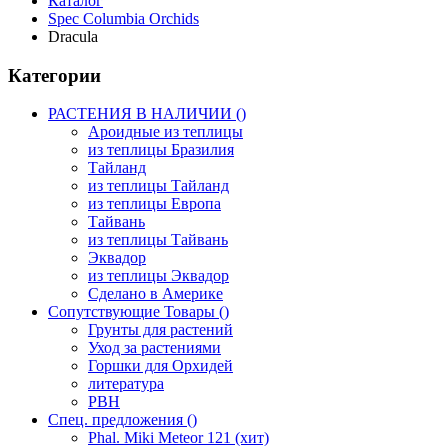
Каталог
Spec Columbia Orchids
Dracula
Категории
РАСТЕНИЯ В НАЛИЧИИ ()
Ароидные из теплицы
из теплицы Бразилия
Тайланд
из теплицы Тайланд
из теплицы Европа
Тайвань
из теплицы Тайвань
Эквадор
из теплицы Эквадор
Сделано в Америке
Сопутствующие Товары ()
Грунты для растений
Уход за растениями
Горшки для Орхидей
литература
РВН
Спец. предложения ()
Phal. Miki Meteor 121 (хит)