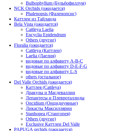
Bulbophyllum (Бульбофиллум)
NCK Orchids (ожидается)
Phalenopsis (Фаленопсис)
Каттлеи из Тайланда
Bela Vista (ожидается)
Cattleya Laelia
Encyclia Epidendrum
Others (другие)
Floralia (ожидается)
Cattleya (Каттлеи)
Laelia (Лаелия)
видовые по алфавиту A-B-C
видовые по алфавиту D-E-F-G
видовые по алфавиту L-S
others (остальное)
Del Valle Orchids (ожидается)
Каттлея (Cattleya)
Дракулы и Масдеваллии
Лепантесы и Плевроталлиды
Oncidium (Онцидиумные)
Ликасты Максиллярии
Stanhopea (Стангопея)
Others (другие)
Exclusive Каттлеи Del Valle
PAPUGA orchids (ожидается)