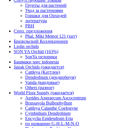
Сопутствующие Товары
Грунты для растений
Уход за растениями
Горшки для Орхидей
литература
РВН
Спец. предложения
Phal. Miki Meteor 121 (хит)
Бразильский Коллекционер
Liolin orchids
SON YA Orchid (163%)
SonYa пелорики
Башмаки spec indonesia
Jairak Orchids (ожидается)
Cattleya (Каттлеи)
Dendrobium (дендробиум)
Vanda (вандовые)
Others (разное)
World Flora Supply (ожидается)
Aerides Angraecum Ascocentrum
Brassavola Bulbophyllum
Cattleya Calanthe Coelogyne
Cymbidium Dendrobium
Encyclia Epidendrum Eria
по названию G-H-L-M-N-O