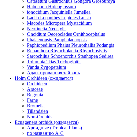
Catasetum Gastrochilus Gongora Grosourdya
Habenaria Holcoglossum
ionocidium Jacquiniella Jumellea
Laelia Lepanthes Leptotes Luisia
Macodes Micropera Mystacidium
Neofinetia Neostylis
Oncidium Oeceoclades Ornithocephalus
Phalaenopsis Paraphalaenopsis
Paphiopedilum Phaius Pleurothallis Podangis
Renanthera Rhyncholaelia Rhynchostylis
Sarcochilus Schoenorchis Stanhopea Sedirea
Tolumnia Trias Trichoglottis
Vanda Zygopetalum
Адаптированная тайвань
Holm Orchideen (ожидается)
Orchideen
Araceae
Begonia
Farne
Bromelia
Tillandsien
Non-Orchids
Ecuagenera orchids (ожидается)
Ароидные (Tropical Plants)
по названию A-C