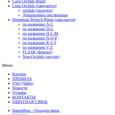
Cava Orchids Brazil
Lima Orchids (ожидается)
orchids (орхидеи)
Декоративно-лиственные
Hengduan Biotech Plants (ожидается)
по названию A-C
по названию D-G
по названию H-L-M
по названию N-O-P
по названию R-S-T
по названию V-Z
FLASK (фласки)
Non-Orchids (другие)
Меню
Каталог
ПРАВИЛА
FAQ (ЧаВо)
Новости
Отзывы
КОНТАКТЫ
ОБРАТНАЯ СВЯЗЬ
Importflora - Орхидеи мира