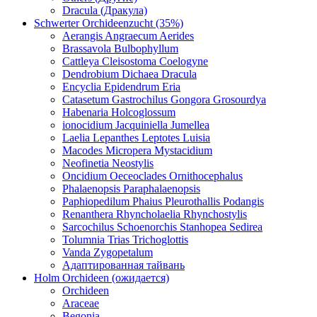
Dracula (Дракула)
Schwerter Orchideenzucht (35%)
Aerangis Angraecum Aerides
Brassavola Bulbophyllum
Cattleya Cleisostoma Coelogyne
Dendrobium Dichaea Dracula
Encyclia Epidendrum Eria
Catasetum Gastrochilus Gongora Grosourdya
Habenaria Holcoglossum
ionocidium Jacquiniella Jumellea
Laelia Lepanthes Leptotes Luisia
Macodes Micropera Mystacidium
Neofinetia Neostylis
Oncidium Oeceoclades Ornithocephalus
Phalaenopsis Paraphalaenopsis
Paphiopedilum Phaius Pleurothallis Podangis
Renanthera Rhyncholaelia Rhynchostylis
Sarcochilus Schoenorchis Stanhopea Sedirea
Tolumnia Trias Trichoglottis
Vanda Zygopetalum
Адаптированная тайвань
Holm Orchideen (ожидается)
Orchideen
Araceae
Begonia