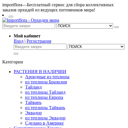
importflora—Бесплатный сервис для сбора коллективных
заказов орхидей из ведущих питомников мира!
Мой кабинет
Вход
|
Регистрация
Категории
РАСТЕНИЯ В НАЛИЧИИ
Ароидные из теплицы
из теплицы Бразилия
Тайланд
из теплицы Тайланд
из теплицы Европа
Тайвань
из теплицы Тайвань
Эквадор
из теплицы Эквадор
Сделано в Америке