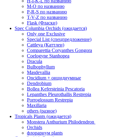
H-I-K-L по названию
M-O по названию
P-R-S по названию
T-V-Z по названию
Flask (Фласки)
Spec Columbia Orchids (ожидается)
Only one Exclusive
Special List (спецпредложение)
Cattleya (Каттлеи)
Comparettia Coryanthes Gongora
Coelogyne Stanhopea
Dracula
Bulbophyllum
Masdevallia
Oncidium + онцидиумные
Dendrobium
Bollea Kefersteinia Pescatoria
Lepanthes Pleurothallis Restrepia
Porroglossum Restrepia
Maxillaria
others (разное)
Tropicals Plants (ожидается)
​​​​​​​Monstera Anthurium Philodendron
Orchids
флорариум plants