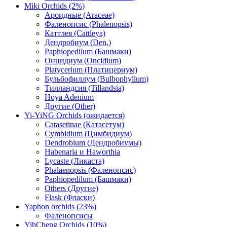
Miki Orchids (2%)
Ароидные (Araceae)
Фаленопсис (Phalenopsis)
Каттлея (Cattleya)
Дендробиум (Den.)
Paphiopedilum (Башмаки)
Онцидиум (Oncidium)
Platycerium (Платицериум)
Бульбофиллум (Bulbophyllum)
Тилландсия (Tillandsia)
Hoya Adenium
Другие (Other)
Yi-YiNG Orchids (ожидается)
Catasetinae (Катасетум)
Cymbidium (Цимбидиум)
Dendrobium (Дендробиумы)
Habenaria и Haworthia
Lycaste (Ликаста)
Phalaenopsis (Фаленопсис)
Paphiopedilum (Башмаки)
Others (Другие)
Flask (Фласки)
Yaphon orchids (23%)
Фаленопсисы
YihCheng Orchids (10%)