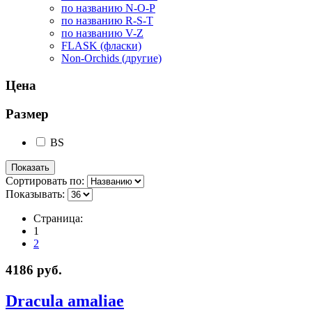
по названию N-O-P
по названию R-S-T
по названию V-Z
FLASK (фласки)
Non-Orchids (другие)
Цена
Размер
BS
Сортировать по:
Показывать:
Страница:
1
2
4186 руб.
Dracula amaliae