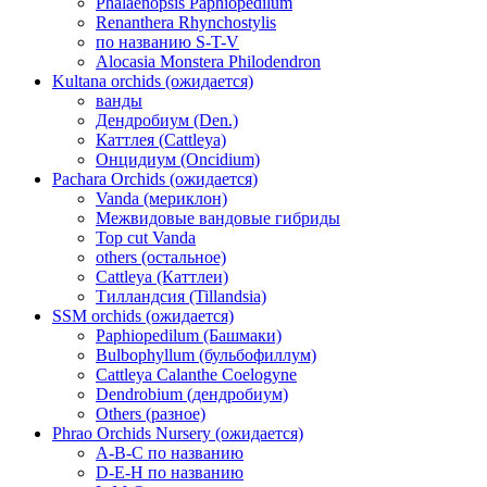
Phalaenopsis Paphiopedilum
Renanthera Rhynchostylis
по названию S-T-V
Alocasia Monstera Philodendron
Kultana orchids (ожидается)
ванды
Дендробиум (Den.)
Каттлея (Cattleya)
Онцидиум (Oncidium)
Pachara Orchids (ожидается)
Vanda (мериклон)
Межвидовые вандовые гибриды
Top cut Vanda
others (остальное)
Cattleya (Каттлеи)
Тилландсия (Tillandsia)
SSM orchids (ожидается)
Paphiopedilum (Башмаки)
Bulbophyllum (бульбофиллум)
Cattleya Calanthe Coelogyne
Dendrobium (дендробиум)
Others (разное)
Phrao Orchids Nursery (ожидается)
A-B-C по названию
D-E-H по названию