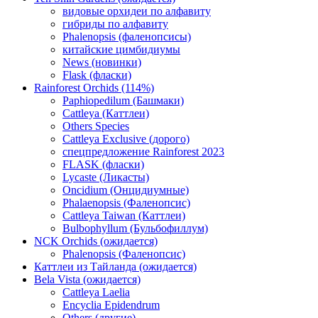
видовые орхидеи по алфавиту
гибриды по алфавиту
Phalenopsis (фаленопсисы)
китайские цимбидиумы
News (новинки)
Flask (фласки)
Rainforest Orchids (114%)
Paphiopedilum (Башмаки)
Cattleya (Каттлеи)
Others Species
Cattleya Exclusive (дорого)
спецпредложение Rainforest 2023
FLASK (фласки)
Lycaste (Ликасты)
Oncidium (Онцидиумные)
Phalaenopsis (Фаленопсис)
Cattleya Taiwan (Каттлеи)
Bulbophyllum (Бульбофиллум)
NCK Orchids (ожидается)
Phalenopsis (Фаленопсис)
Каттлеи из Тайланда (ожидается)
Bela Vista (ожидается)
Cattleya Laelia
Encyclia Epidendrum
Others (другие)