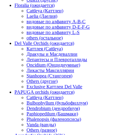
Floralia (ожидается)
Cattleya (Каттлеи)
Laelia (Лаелия)
видовые по алфавиту A-B-C
видовые по алфавиту D-E-F-G
видовые по алфавиту L-S
others (остальное)
Del Valle Orchids (ожидается)
Каттлея (Cattleya)
Дракулы и Масдеваллии
Лепантесы и Плевроталлиды
Oncidium (Онцидиумные)
Ликасты Максиллярии
Stanhopea (Стангопея)
Others (другие)
Exclusive Каттлеи Del Valle
PAPUGA orchids (ожидается)
Cattleya (Каттлеи)
Bulbophyllum (бульбофиллум)
Dendrobium (дендробиум)
Paphiopedilum (Башмаки)
Phalenopsis (фаленопсисы)
Vanda (ванды)
Others (разное)