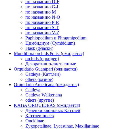
по названию D-F
по названию G-L
по названию M
по названию N-O
по названию P-R
по названию S-T
по названию V-Z
Paphiopedilum и Phragmipedium
Цимбидиум (Cymbidium)
Flask (фласки)
Mundiflora orchids & list (ожидается)
orchids (орхидеи)
Декоративно-лиственные
Orquidário Guarapari (ожидается)
Cattleya (Каттлеи)
others (разное)
Orquidario Americana (ожидается)
Cattleya
Cattleya Walkeriana
others (другие)
KATiA ORQUIDEAS (ожидается)
Деленки клоновых Каттлей
Каттлеи посев
Oncidinae
Zygopetalinae, Lycastinae, Maxillariinae