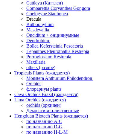
Cattleya (Каттлеи)
Comparettia Coryanthes Gongora
Coelogyne Stanhopea
Dracula
Bulbophyllum
Masdevallia
Oncidium + онцидиумные
Dendrobium
Bollea Kefersteinia Pescatoria
Lepanthes Pleurothallis Restrepia
Porroglossum Restrepia
Maxillaria
others (разное)
Tropicals Plants (ожидается)
​​​​​​​Monstera Anthurium Philodendron
Orchids
флорариум plants
Cava Orchids Brazil (ожидается)
Lima Orchids (ожидается)
orchids (орхидеи)
Декоративно-лиственные
Hengduan Biotech Plants (ожидается)
по названию A-C
по названию D-G
по названию H-L-M