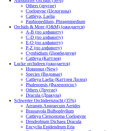
Asendorfer Orchids (36%)
Others (другие)
Coelogyne (Целогины)
Cattleya, Laelia
Paphiopedilum, Phragmipedium
Orchids & More (O&M) (ожидается)
A-B (по алфавиту)
C-D (по алфавиту)
E-O (по алфавиту)
P-Z (по алфавиту)
Cymbidium (Цимбидиум)
Cattleya (Каттлея)
Lucke orchideen (ожидается)
Новинки (New)
Species (Видовые)
Cattleya Laelia (Каттлея Лилеа)
Phalenopsis (Фаленопсис)
Others (Другие)
Dracula (Дракула)
Schwerter Orchideenzucht (35%)
Aerangis Angraecum Aerides
Brassavola Bulbophyllum
Cattleya Cleisostoma Coelogyne
Dendrobium Dichaea Dracula
Encyclia Epidendrum Eria