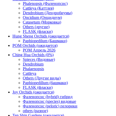
Phalenopsis (Фаленопсис)
Cattleya (Каттлея)
Dendrobium (Дендробиумы)
Oncidium (Онцидиум)
Catasetum (Морковка)
Others (другие)
FLASK (фласки)
Hung Sheng Orchids (ожидается)
Paphiopedilum (Башмаки)
POM Orchids (ожидается)
POM Апрель 2026
Ching Hua Orchids (0%)
Spieces (Видовые)
Dendrobium
Phalaenopsis
Cattleya
Others (Другие виды)
Paphiopedillum (башмаки)
FLASK (фласки)
Joy Orchids (ожидается)
Фаленопсис (hybrid) гибрид
Фаленопсис (species) видовые
Фаленопсис (peloric) пелорики
others (разное)
Ten Shin Gardens (ожидается)