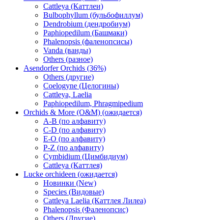
Cattleya (Каттлеи)
Bulbophyllum (бульбофиллум)
Dendrobium (дендробиум)
Paphiopedilum (Башмаки)
Phalenopsis (фаленопсисы)
Vanda (ванды)
Others (разное)
Asendorfer Orchids (36%)
Others (другие)
Coelogyne (Целогины)
Cattleya, Laelia
Paphiopedilum, Phragmipedium
Orchids & More (O&M) (ожидается)
A-B (по алфавиту)
C-D (по алфавиту)
E-O (по алфавиту)
P-Z (по алфавиту)
Cymbidium (Цимбидиум)
Cattleya (Каттлея)
Lucke orchideen (ожидается)
Новинки (New)
Species (Видовые)
Cattleya Laelia (Каттлея Лилеа)
Phalenopsis (Фаленопсис)
Others (Другие)