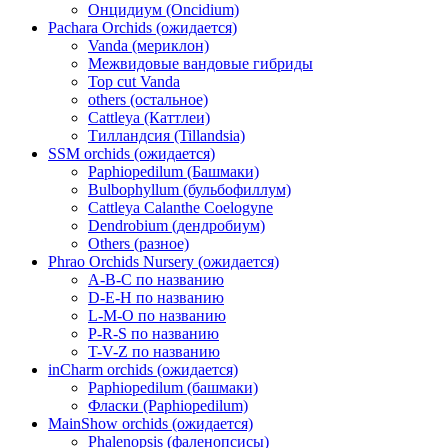
Онцидиум (Oncidium)
Pachara Orchids (ожидается)
Vanda (мериклон)
Межвидовые вандовые гибриды
Top cut Vanda
others (остальное)
Cattleya (Каттлеи)
Тилландсия (Tillandsia)
SSM orchids (ожидается)
Paphiopedilum (Башмаки)
Bulbophyllum (бульбофиллум)
Cattleya Calanthe Coelogyne
Dendrobium (дендробиум)
Others (разное)
Phrao Orchids Nursery (ожидается)
A-B-C по названию
D-E-H по названию
L-M-O по названию
P-R-S по названию
T-V-Z по названию
inCharm orchids (ожидается)
Paphiopedilum (башмаки)
Фласки (Paphiopedilum)
MainShow orchids (ожидается)
Phalenopsis (фаленопсисы)