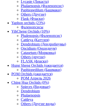
Lycaste (Ликаста)
Phalaenopsis (Фаленопсис)
Paphiopedilum (Башмаки)
Others (Другие)
Flask (Фласки)
Yaphon orchids (23%)
Фаленопсисы
YihCheng Orchids (10%)
Phalenopsis (Фаленопсис)
Cattleya (Каттлея)
Dendrobium (Дендробиумы)
Oncidium (Онцидиум)
Catasetum (Морковка)
Others (другие)
FLASK (фласки)
Hung Sheng Orchids (ожидается)
Paphiopedilum (Башмаки)
POM Orchids (ожидается)
POM Апрель 2026
Ching Hua Orchids (0%)
Spieces (Видовые)
Dendrobium
Phalaenopsis
Cattleya
Others (Другие виды)