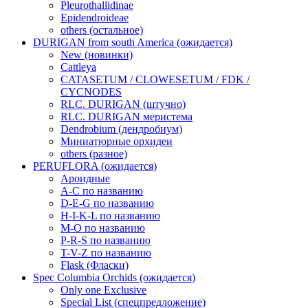
Pleurothallidinae
Epidendroideae
others (остальное)
DURIGAN from south America (ожидается)
New (новинки)
Cattleya
CATASETUM / CLOWESETUM / FDK /
CYCNODES
RLC. DURIGAN (штучно)
RLC. DURIGAN меристема
Dendrobium (дендробиум)
Миниатюрные орхидеи
others (разное)
PERUFLORA (ожидается)
Ароидные
A-C по названию
D-E-G по названию
H-I-K-L по названию
M-O по названию
P-R-S по названию
T-V-Z по названию
Flask (Фласки)
Spec Columbia Orchids (ожидается)
Only one Exclusive
Special List (спецпредложение)