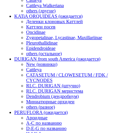
Cattleya
Cattleya Walkeriana
others (другие)
KATiA ORQUIDEAS (ожидается)
Деленки клоновых Каттлей
Каттлеи посев
Oncidinae
Zygopetalinae, Lycastinae, Maxillariinae
Pleurothallidinae
Epidendroideae
others (остальное)
DURIGAN from south America (ожидается)
New (новинки)
Cattleya
CATASETUM / CLOWESETUM / FDK /
CYCNODES
RLC. DURIGAN (штучно)
RLC. DURIGAN меристема
Dendrobium (дендробиум)
Миниатюрные орхидеи
others (разное)
PERUFLORA (ожидается)
Ароидные
A-C по названию
D-E-G по названию