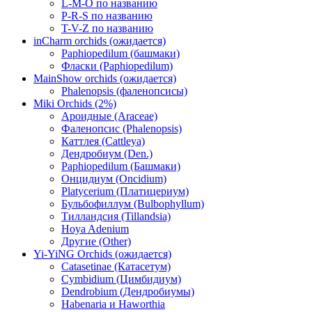
L-M-O по названию
P-R-S по названию
T-V-Z по названию
inCharm orchids (ожидается)
Paphiopedilum (башмаки)
Фласки (Paphiopedilum)
MainShow orchids (ожидается)
Phalenopsis (фаленопсисы)
Miki Orchids (2%)
Ароидные (Araceae)
Фаленопсис (Phalenopsis)
Каттлея (Cattleya)
Дендробиум (Den.)
Paphiopedilum (Башмаки)
Онцидиум (Oncidium)
Platycerium (Платицериум)
Бульбофиллум (Bulbophyllum)
Тилландсия (Tillandsia)
Hoya Adenium
Другие (Other)
Yi-YiNG Orchids (ожидается)
Catasetinae (Катасетум)
Cymbidium (Цимбидиум)
Dendrobium (Дендробиумы)
Habenaria и Haworthia