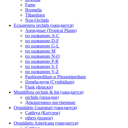
Farne
Bromelia
Tillandsien
Non-Orchids
Ecuagenera orchids (ожидается)
Ароидные (Tropical Plants)
по названию A-C
по названию D-F
по названию G-L
по названию M
по названию N-O
по названию P-R
по названию S-T
по названию V-Z
Paphiopedilum и Phragmipedium
Цимбидиум (Cymbidium)
Flask (фласки)
Mundiflora orchids & list (ожидается)
orchids (орхидеи)
Декоративно-лиственные
Orquidário Guarapari (ожидается)
Cattleya (Каттлеи)
others (разное)
Orquidario Americana (ожидается)