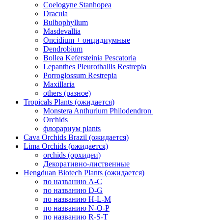
Coelogyne Stanhopea
Dracula
Bulbophyllum
Masdevallia
Oncidium + онцидиумные
Dendrobium
Bollea Kefersteinia Pescatoria
Lepanthes Pleurothallis Restrepia
Porroglossum Restrepia
Maxillaria
others (разное)
Tropicals Plants (ожидается)
​​​​​​​Monstera Anthurium Philodendron
Orchids
флорариум plants
Cava Orchids Brazil (ожидается)
Lima Orchids (ожидается)
orchids (орхидеи)
Декоративно-лиственные
Hengduan Biotech Plants (ожидается)
по названию A-C
по названию D-G
по названию H-L-M
по названию N-O-P
по названию R-S-T