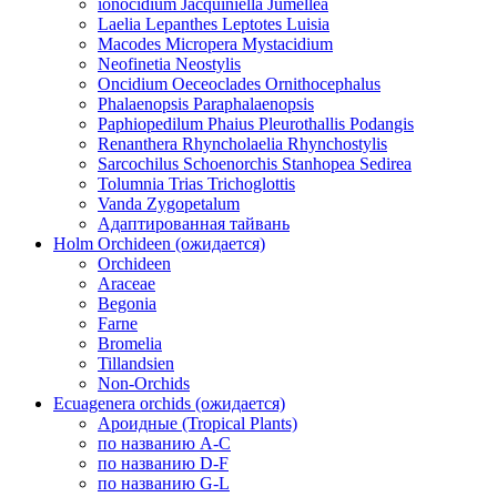
ionocidium Jacquiniella Jumellea
Laelia Lepanthes Leptotes Luisia
Macodes Micropera Mystacidium
Neofinetia Neostylis
Oncidium Oeceoclades Ornithocephalus
Phalaenopsis Paraphalaenopsis
Paphiopedilum Phaius Pleurothallis Podangis
Renanthera Rhyncholaelia Rhynchostylis
Sarcochilus Schoenorchis Stanhopea Sedirea
Tolumnia Trias Trichoglottis
Vanda Zygopetalum
Адаптированная тайвань
Holm Orchideen (ожидается)
Orchideen
Araceae
Begonia
Farne
Bromelia
Tillandsien
Non-Orchids
Ecuagenera orchids (ожидается)
Ароидные (Tropical Plants)
по названию A-C
по названию D-F
по названию G-L