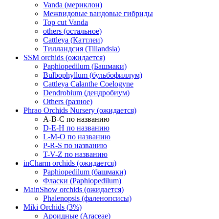
Vanda (мериклон)
Межвидовые вандовые гибриды
Top cut Vanda
others (остальное)
Cattleya (Каттлеи)
Тилландсия (Tillandsia)
SSM orchids (ожидается)
Paphiopedilum (Башмаки)
Bulbophyllum (бульбофиллум)
Cattleya Calanthe Coelogyne
Dendrobium (дендробиум)
Others (разное)
Phrao Orchids Nursery (ожидается)
A-B-C по названию
D-E-H по названию
L-M-O по названию
P-R-S по названию
T-V-Z по названию
inCharm orchids (ожидается)
Paphiopedilum (башмаки)
Фласки (Paphiopedilum)
MainShow orchids (ожидается)
Phalenopsis (фаленопсисы)
Miki Orchids (3%)
Ароидные (Araceae)