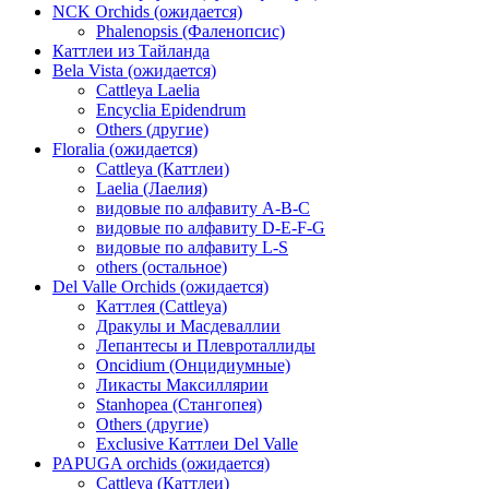
NCK Orchids (ожидается)
Phalenopsis (Фаленопсис)
Каттлеи из Тайланда
Bela Vista (ожидается)
Cattleya Laelia
Encyclia Epidendrum
Others (другие)
Floralia (ожидается)
Cattleya (Каттлеи)
Laelia (Лаелия)
видовые по алфавиту A-B-C
видовые по алфавиту D-E-F-G
видовые по алфавиту L-S
others (остальное)
Del Valle Orchids (ожидается)
Каттлея (Cattleya)
Дракулы и Масдеваллии
Лепантесы и Плевроталлиды
Oncidium (Онцидиумные)
Ликасты Максиллярии
Stanhopea (Стангопея)
Others (другие)
Exclusive Каттлеи Del Valle
PAPUGA orchids (ожидается)
Cattleya (Каттлеи)