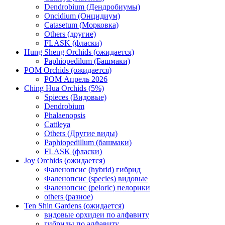
Dendrobium (Дендробиумы)
Oncidium (Онцидиум)
Catasetum (Морковка)
Others (другие)
FLASK (фласки)
Hung Sheng Orchids (ожидается)
Paphiopedilum (Башмаки)
POM Orchids (ожидается)
POM Апрель 2026
Ching Hua Orchids (5%)
Spieces (Видовые)
Dendrobium
Phalaenopsis
Cattleya
Others (Другие виды)
Paphiopedillum (башмаки)
FLASK (фласки)
Joy Orchids (ожидается)
Фаленопсис (hybrid) гибрид
Фаленопсис (species) видовые
Фаленопсис (peloric) пелорики
others (разное)
Ten Shin Gardens (ожидается)
видовые орхидеи по алфавиту
гибриды по алфавиту