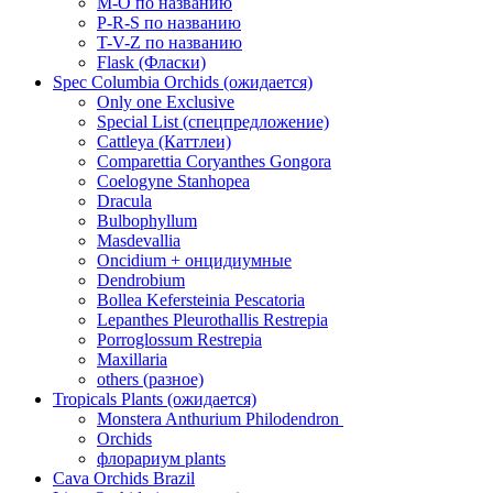
M-O по названию
P-R-S по названию
T-V-Z по названию
Flask (Фласки)
Spec Columbia Orchids (ожидается)
Only one Exclusive
Special List (спецпредложение)
Cattleya (Каттлеи)
Comparettia Coryanthes Gongora
Coelogyne Stanhopea
Dracula
Bulbophyllum
Masdevallia
Oncidium + онцидиумные
Dendrobium
Bollea Kefersteinia Pescatoria
Lepanthes Pleurothallis Restrepia
Porroglossum Restrepia
Maxillaria
others (разное)
Tropicals Plants (ожидается)
​​​​​​​Monstera Anthurium Philodendron
Orchids
флорариум plants
Cava Orchids Brazil