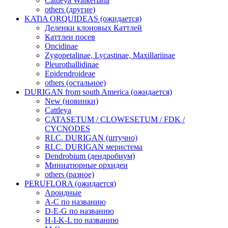
Cattleya Walkeriana
others (другие)
KATiA ORQUIDEAS (ожидается)
Деленки клоновых Каттлей
Каттлеи посев
Oncidinae
Zygopetalinae, Lycastinae, Maxillariinae
Pleurothallidinae
Epidendroideae
others (остальное)
DURIGAN from south America (ожидается)
New (новинки)
Cattleya
CATASETUM / CLOWESETUM / FDK /
CYCNODES
RLC. DURIGAN (штучно)
RLC. DURIGAN меристема
Dendrobium (дендробиум)
Миниатюрные орхидеи
others (разное)
PERUFLORA (ожидается)
Ароидные
A-C по названию
D-E-G по названию
H-I-K-L по названию