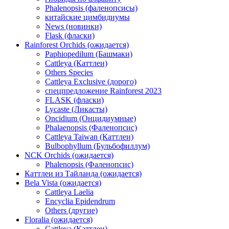
Phalenopsis (фаленопсисы)
китайские цимбидиумы
News (новинки)
Flask (фласки)
Rainforest Orchids (ожидается)
Paphiopedilum (Башмаки)
Cattleya (Каттлеи)
Others Species
Cattleya Exclusive (дорого)
спецпредложение Rainforest 2023
FLASK (фласки)
Lycaste (Ликасты)
Oncidium (Онцидиумные)
Phalaenopsis (Фаленопсис)
Cattleya Taiwan (Каттлеи)
Bulbophyllum (Бульбофиллум)
NCK Orchids (ожидается)
Phalenopsis (Фаленопсис)
Каттлеи из Тайланда (ожидается)
Bela Vista (ожидается)
Cattleya Laelia
Encyclia Epidendrum
Others (другие)
Floralia (ожидается)
Cattleya (Каттлеи)