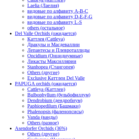
Laelia (Лаелия)
видовые по алфавиту A-B-C
видовые по алфавиту D-E-F-G
видовые по алфавиту L-S
others (остальное)
Del Valle Orchids (ожидается)
Каттлея (Cattleya)
Дракулы и Масдеваллии
Лепантесы и Плевроталлиды
Oncidium (Онцидиумные)
Ликасты Максиллярии
Stanhopea (Стангопея)
Others (другие)
Exclusive Каттлеи Del Valle
PAPUGA orchids (ожидается)
Cattleya (Каттлеи)
Bulbophyllum (бульбофиллум)
Dendrobium (дендробиум)
Paphiopedilum (Башмаки)
Phalenopsis (фаленопсисы)
Vanda (ванды)
Others (разное)
Asendorfer Orchids (36%)
Others (другие)