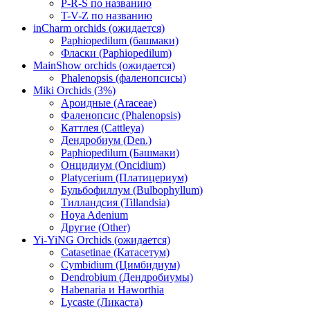
P-R-S по названию
T-V-Z по названию
inCharm orchids (ожидается)
Paphiopedilum (башмаки)
Фласки (Paphiopedilum)
MainShow orchids (ожидается)
Phalenopsis (фаленопсисы)
Miki Orchids (3%)
Ароидные (Araceae)
Фаленопсис (Phalenopsis)
Каттлея (Cattleya)
Дендробиум (Den.)
Paphiopedilum (Башмаки)
Онцидиум (Oncidium)
Platycerium (Платицериум)
Бульбофиллум (Bulbophyllum)
Тилландсия (Tillandsia)
Hoya Adenium
Другие (Other)
Yi-YiNG Orchids (ожидается)
Catasetinae (Катасетум)
Cymbidium (Цимбидиум)
Dendrobium (Дендробиумы)
Habenaria и Haworthia
Lycaste (Ликаста)