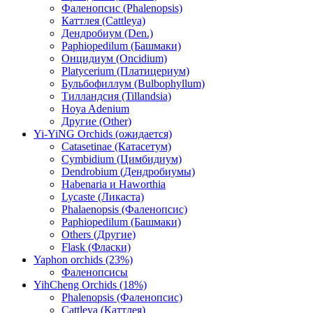
Фаленопсис (Phalenopsis)
Каттлея (Cattleya)
Дендробиум (Den.)
Paphiopedilum (Башмаки)
Онцидиум (Oncidium)
Platycerium (Платицериум)
Бульбофиллум (Bulbophyllum)
Тилландсия (Tillandsia)
Hoya Adenium
Другие (Other)
Yi-YiNG Orchids (ожидается)
Catasetinae (Катасетум)
Cymbidium (Цимбидиум)
Dendrobium (Дендробиумы)
Habenaria и Haworthia
Lycaste (Ликаста)
Phalaenopsis (Фаленопсис)
Paphiopedilum (Башмаки)
Others (Другие)
Flask (Фласки)
Yaphon orchids (23%)
Фаленопсисы
YihCheng Orchids (18%)
Phalenopsis (Фаленопсис)
Cattleya (Каттлея)