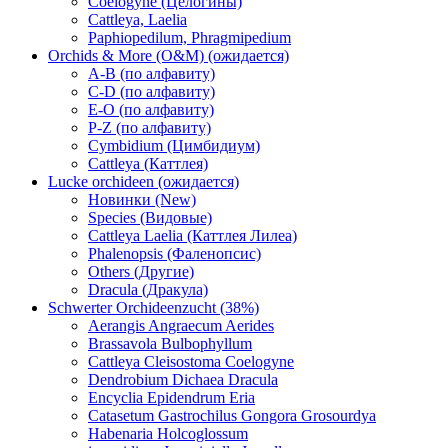
Coelogyne (Целогины)
Cattleya, Laelia
Paphiopedilum, Phragmipedium
Orchids & More (O&M) (ожидается)
A-B (по алфавиту)
C-D (по алфавиту)
E-O (по алфавиту)
P-Z (по алфавиту)
Cymbidium (Цимбидиум)
Cattleya (Каттлея)
Lucke orchideen (ожидается)
Новинки (New)
Species (Видовые)
Cattleya Laelia (Каттлея Лилеа)
Phalenopsis (Фаленопсис)
Others (Другие)
Dracula (Дракула)
Schwerter Orchideenzucht (38%)
Aerangis Angraecum Aerides
Brassavola Bulbophyllum
Cattleya Cleisostoma Coelogyne
Dendrobium Dichaea Dracula
Encyclia Epidendrum Eria
Catasetum Gastrochilus Gongora Grosourdya
Habenaria Holcoglossum