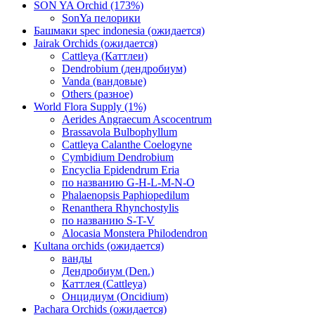
SON YA Orchid (173%)
SonYa пелорики
Башмаки spec indonesia (ожидается)
Jairak Orchids (ожидается)
Cattleya (Каттлеи)
Dendrobium (дендробиум)
Vanda (вандовые)
Others (разное)
World Flora Supply (1%)
Aerides Angraecum Ascocentrum
Brassavola Bulbophyllum
Cattleya Calanthe Coelogyne
Cymbidium Dendrobium
Encyclia Epidendrum Eria
по названию G-H-L-M-N-O
Phalaenopsis Paphiopedilum
Renanthera Rhynchostylis
по названию S-T-V
Alocasia Monstera Philodendron
Kultana orchids (ожидается)
ванды
Дендробиум (Den.)
Каттлея (Cattleya)
Онцидиум (Oncidium)
Pachara Orchids (ожидается)