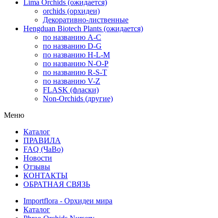
Lima Orchids (ожидается)
orchids (орхидеи)
Декоративно-лиственные
Hengduan Biotech Plants (ожидается)
по названию A-C
по названию D-G
по названию H-L-M
по названию N-O-P
по названию R-S-T
по названию V-Z
FLASK (фласки)
Non-Orchids (другие)
Меню
Каталог
ПРАВИЛА
FAQ (ЧаВо)
Новости
Отзывы
КОНТАКТЫ
ОБРАТНАЯ СВЯЗЬ
Importflora - Орхидеи мира
Каталог