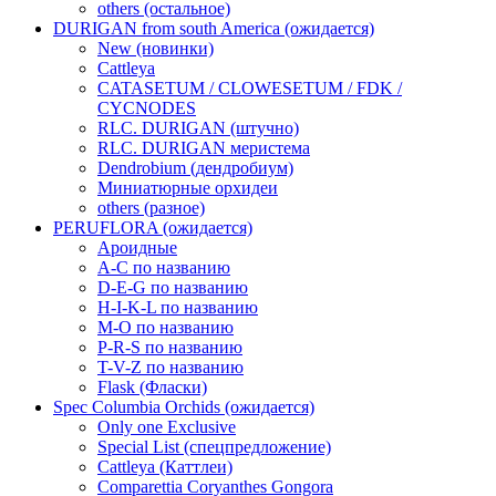
others (остальное)
DURIGAN from south America (ожидается)
New (новинки)
Cattleya
CATASETUM / CLOWESETUM / FDK /
CYCNODES
RLC. DURIGAN (штучно)
RLC. DURIGAN меристема
Dendrobium (дендробиум)
Миниатюрные орхидеи
others (разное)
PERUFLORA (ожидается)
Ароидные
A-C по названию
D-E-G по названию
H-I-K-L по названию
M-O по названию
P-R-S по названию
T-V-Z по названию
Flask (Фласки)
Spec Columbia Orchids (ожидается)
Only one Exclusive
Special List (спецпредложение)
Cattleya (Каттлеи)
Comparettia Coryanthes Gongora