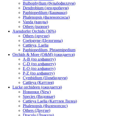
Bulbophyllum (бульбофиллум)
Dendrobium (дендробиум)
Paphiopedilum (Башмаки)
Phalenopsis (фаленопсисы)
Vanda (ванды)
Others (разное)
Asendorfer Orchids (36%)
Others (другие)
Coelogyne (Целогины)
Cattleya, Laelia
Paphiopedilum, Phragmipedium
Orchids & More (O&M) (ожидается)
A-B (по алфавиту)
C-D (по алфавиту)
E-O (по алфавиту)
P-Z (по алфавиту)
Cymbidium (Цимбидиум)
Cattleya (Каттлея)
Lucke orchideen (ожидается)
Новинки (New)
Species (Видовые)
Cattleya Laelia (Каттлея Лилеа)
Phalenopsis (Фаленопсис)
Others (Другие)
Dracula (Дракула)