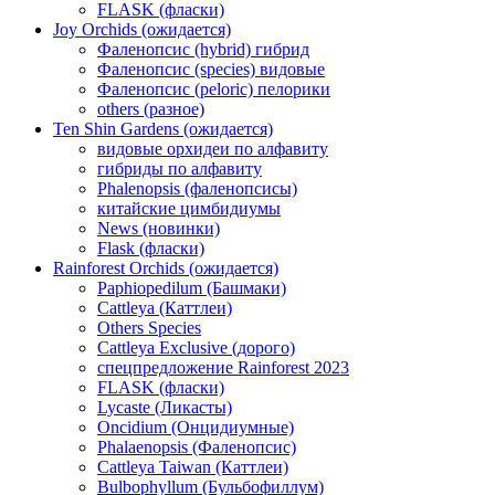
FLASK (фласки)
Joy Orchids (ожидается)
Фаленопсис (hybrid) гибрид
Фаленопсис (species) видовые
Фаленопсис (peloric) пелорики
others (разное)
Ten Shin Gardens (ожидается)
видовые орхидеи по алфавиту
гибриды по алфавиту
Phalenopsis (фаленопсисы)
китайские цимбидиумы
News (новинки)
Flask (фласки)
Rainforest Orchids (ожидается)
Paphiopedilum (Башмаки)
Cattleya (Каттлеи)
Others Species
Cattleya Exclusive (дорого)
спецпредложение Rainforest 2023
FLASK (фласки)
Lycaste (Ликасты)
Oncidium (Онцидиумные)
Phalaenopsis (Фаленопсис)
Cattleya Taiwan (Каттлеи)
Bulbophyllum (Бульбофиллум)