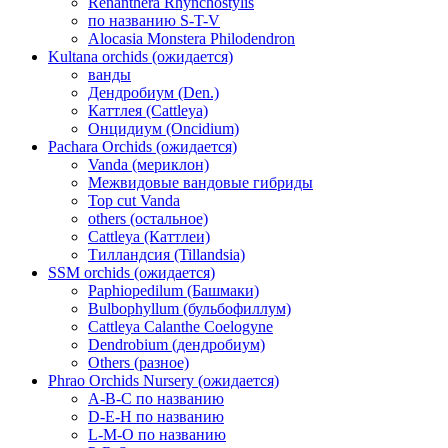
Renanthera Rhynchostylis
по названию S-T-V
Alocasia Monstera Philodendron
Kultana orchids (ожидается)
ванды
Дендробиум (Den.)
Каттлея (Cattleya)
Онцидиум (Oncidium)
Pachara Orchids (ожидается)
Vanda (мериклон)
Межвидовые вандовые гибриды
Top cut Vanda
others (остальное)
Cattleya (Каттлеи)
Тилландсия (Tillandsia)
SSM orchids (ожидается)
Paphiopedilum (Башмаки)
Bulbophyllum (бульбофиллум)
Cattleya Calanthe Coelogyne
Dendrobium (дендробиум)
Others (разное)
Phrao Orchids Nursery (ожидается)
A-B-C по названию
D-E-H по названию
L-M-O по названию