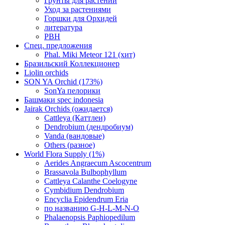
Грунты для растений
Уход за растениями
Горшки для Орхидей
литература
РВН
Спец. предложения
Phal. Miki Meteor 121 (хит)
Бразильский Коллекционер
Liolin orchids
SON YA Orchid (173%)
SonYa пелорики
Башмаки spec indonesia
Jairak Orchids (ожидается)
Cattleya (Каттлеи)
Dendrobium (дендробиум)
Vanda (вандовые)
Others (разное)
World Flora Supply (1%)
Aerides Angraecum Ascocentrum
Brassavola Bulbophyllum
Cattleya Calanthe Coelogyne
Cymbidium Dendrobium
Encyclia Epidendrum Eria
по названию G-H-L-M-N-O
Phalaenopsis Paphiopedilum