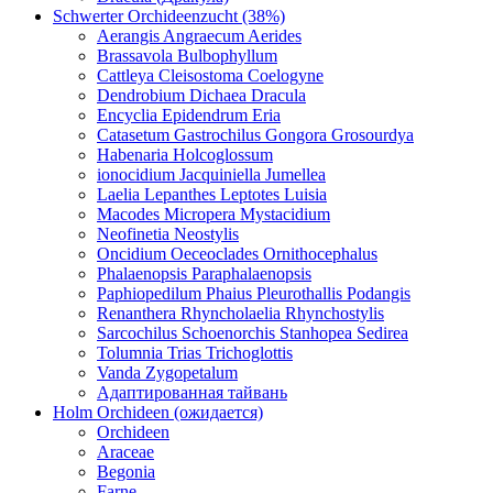
Schwerter Orchideenzucht (38%)
Aerangis Angraecum Aerides
Brassavola Bulbophyllum
Cattleya Cleisostoma Coelogyne
Dendrobium Dichaea Dracula
Encyclia Epidendrum Eria
Catasetum Gastrochilus Gongora Grosourdya
Habenaria Holcoglossum
ionocidium Jacquiniella Jumellea
Laelia Lepanthes Leptotes Luisia
Macodes Micropera Mystacidium
Neofinetia Neostylis
Oncidium Oeceoclades Ornithocephalus
Phalaenopsis Paraphalaenopsis
Paphiopedilum Phaius Pleurothallis Podangis
Renanthera Rhyncholaelia Rhynchostylis
Sarcochilus Schoenorchis Stanhopea Sedirea
Tolumnia Trias Trichoglottis
Vanda Zygopetalum
Адаптированная тайвань
Holm Orchideen (ожидается)
Orchideen
Araceae
Begonia
Farne