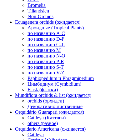
Bromelia
Tillandsien
Non-Orchids
Ecuagenera orchids (ожидается)
Ароидные (Tropical Plants)
по названию A-C
по названию D-F
по названию G-L
по названию M
по названию N-O
по названию P-R
по названию S-T
по названию V-Z
Paphiopedilum и Phragmipedium
Цимбидиум (Cymbidium)
Flask (фласки)
Mundiflora orchids & list (ожидается)
orchids (орхидеи)
Декоративно-лиственные
Orquidário Guarapari (ожидается)
Cattleya (Каттлеи)
others (разное)
Orquidario Americana (ожидается)
Cattleya