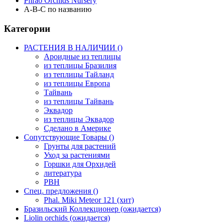
Phrao Orchids Nursery
A-B-C по названию
Категории
РАСТЕНИЯ В НАЛИЧИИ ()
Ароидные из теплицы
из теплицы Бразилия
из теплицы Тайланд
из теплицы Европа
Тайвань
из теплицы Тайвань
Эквадор
из теплицы Эквадор
Сделано в Америке
Сопутствующие Товары ()
Грунты для растений
Уход за растениями
Горшки для Орхидей
литература
РВН
Спец. предложения ()
Phal. Miki Meteor 121 (хит)
Бразильский Коллекционер (ожидается)
Liolin orchids (ожидается)