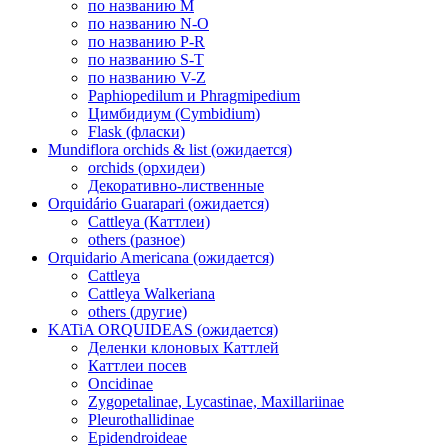
по названию M
по названию N-O
по названию P-R
по названию S-T
по названию V-Z
Paphiopedilum и Phragmipedium
Цимбидиум (Cymbidium)
Flask (фласки)
Mundiflora orchids & list (ожидается)
orchids (орхидеи)
Декоративно-лиственные
Orquidário Guarapari (ожидается)
Cattleya (Каттлеи)
others (разное)
Orquidario Americana (ожидается)
Cattleya
Cattleya Walkeriana
others (другие)
KATiA ORQUIDEAS (ожидается)
Деленки клоновых Каттлей
Каттлеи посев
Oncidinae
Zygopetalinae, Lycastinae, Maxillariinae
Pleurothallidinae
Epidendroideae