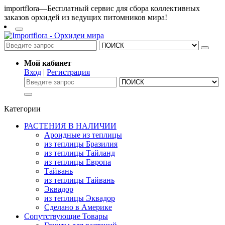
importflora—Бесплатный сервис для сбора коллективных
заказов орхидей из ведущих питомников мира!
Мой кабинет
Вход
|
Регистрация
Категории
РАСТЕНИЯ В НАЛИЧИИ
Ароидные из теплицы
из теплицы Бразилия
из теплицы Тайланд
из теплицы Европа
Тайвань
из теплицы Тайвань
Эквадор
из теплицы Эквадор
Сделано в Америке
Сопутствующие Товары