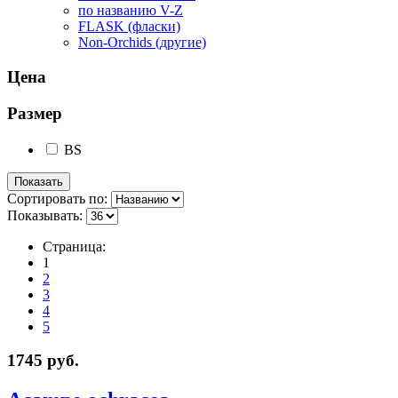
по названию V-Z
FLASK (фласки)
Non-Orchids (другие)
Цена
Размер
BS
Сортировать по:
Показывать:
Страница:
1
2
3
4
5
1745 руб.