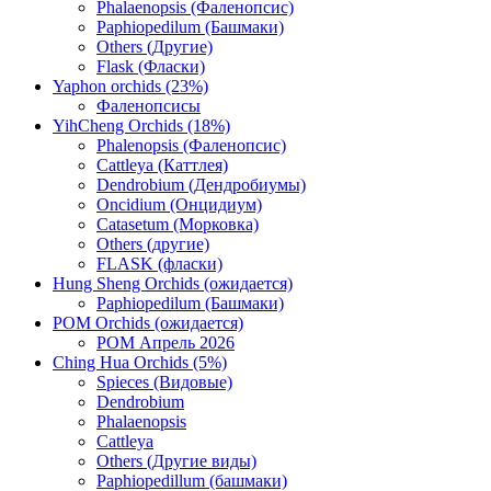
Phalaenopsis (Фаленопсис)
Paphiopedilum (Башмаки)
Others (Другие)
Flask (Фласки)
Yaphon orchids (23%)
Фаленопсисы
YihCheng Orchids (18%)
Phalenopsis (Фаленопсис)
Cattleya (Каттлея)
Dendrobium (Дендробиумы)
Oncidium (Онцидиум)
Catasetum (Морковка)
Others (другие)
FLASK (фласки)
Hung Sheng Orchids (ожидается)
Paphiopedilum (Башмаки)
POM Orchids (ожидается)
POM Апрель 2026
Ching Hua Orchids (5%)
Spieces (Видовые)
Dendrobium
Phalaenopsis
Cattleya
Others (Другие виды)
Paphiopedillum (башмаки)