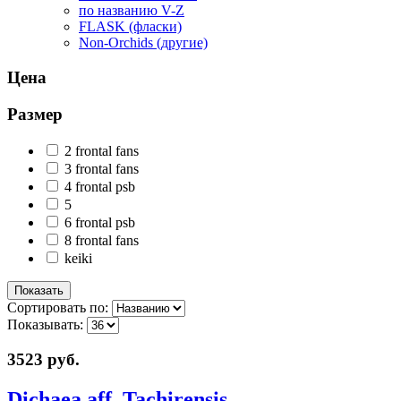
по названию V-Z
FLASK (фласки)
Non-Orchids (другие)
Цена
Размер
2 frontal fans
3 frontal fans
4 frontal psb
5
6 frontal psb
8 frontal fans
keiki
Сортировать по:
Показывать:
3523 руб.
Dichaea aff. Tachirensis