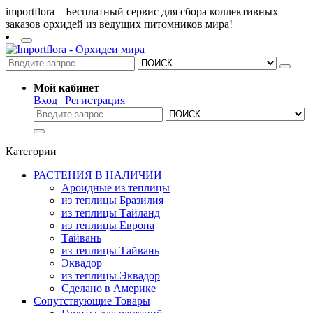
importflora—Бесплатный сервис для сбора коллективных
заказов орхидей из ведущих питомников мира!
Мой кабинет
Вход
|
Регистрация
Категории
РАСТЕНИЯ В НАЛИЧИИ
Ароидные из теплицы
из теплицы Бразилия
из теплицы Тайланд
из теплицы Европа
Тайвань
из теплицы Тайвань
Эквадор
из теплицы Эквадор
Сделано в Америке
Сопутствующие Товары