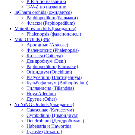
P-R-S по названию
T-V-Z по названию
inCharm orchids (ожидается)
Paphiopedilum (башмаки)
Фласки (Paphiopedilum)
MainShow orchids (ожидается)
Phalenopsis (фаленопсисы)
Miki Orchids (3%)
Ароидные (Araceae)
Фаленопсис (Phalenopsis)
Каттлея (Cattleya)
Дендробиум (Den.)
Paphiopedilum (Башмаки)
Онцидиум (Oncidium)
Platycerium (Платицериум)
Бульбофиллум (Bulbophyllum)
Тилландсия (Tillandsia)
Hoya Adenium
Другие (Other)
Yi-YiNG Orchids (ожидается)
Catasetinae (Катасетум)
Cymbidium (Цимбидиум)
Dendrobium (Дендробиумы)
Habenaria и Haworthia
Lycaste (Ликаста)