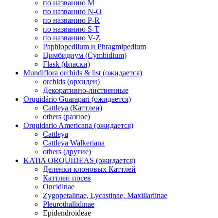
по названию M
по названию N-O
по названию P-R
по названию S-T
по названию V-Z
Paphiopedilum и Phragmipedium
Цимбидиум (Cymbidium)
Flask (фласки)
Mundiflora orchids & list (ожидается)
orchids (орхидеи)
Декоративно-лиственные
Orquidário Guarapari (ожидается)
Cattleya (Каттлеи)
others (разное)
Orquidario Americana (ожидается)
Cattleya
Cattleya Walkeriana
others (другие)
KATiA ORQUIDEAS (ожидается)
Деленки клоновых Каттлей
Каттлеи посев
Oncidinae
Zygopetalinae, Lycastinae, Maxillariinae
Pleurothallidinae
Epidendroideae