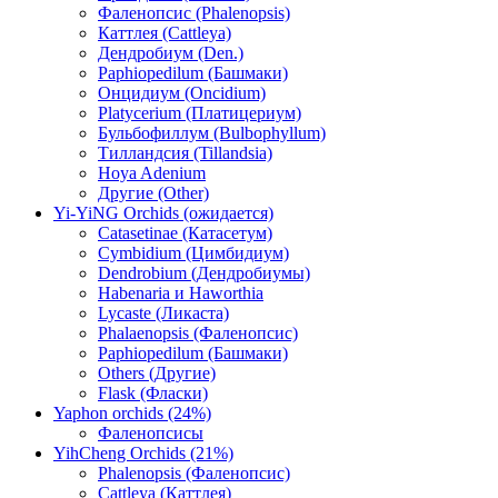
Фаленопсис (Phalenopsis)
Каттлея (Cattleya)
Дендробиум (Den.)
Paphiopedilum (Башмаки)
Онцидиум (Oncidium)
Platycerium (Платицериум)
Бульбофиллум (Bulbophyllum)
Тилландсия (Tillandsia)
Hoya Adenium
Другие (Other)
Yi-YiNG Orchids (ожидается)
Catasetinae (Катасетум)
Cymbidium (Цимбидиум)
Dendrobium (Дендробиумы)
Habenaria и Haworthia
Lycaste (Ликаста)
Phalaenopsis (Фаленопсис)
Paphiopedilum (Башмаки)
Others (Другие)
Flask (Фласки)
Yaphon orchids (24%)
Фаленопсисы
YihCheng Orchids (21%)
Phalenopsis (Фаленопсис)
Cattleya (Каттлея)