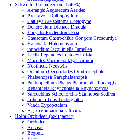
Schwerter Orchideenzucht (40%)
Aerangis Angraecum Aerides
Brassavola Bulbophyllum
Cattleya Cleisostoma Coelogyne
Dendrobium Dichaea Dracula
Encyclia Epidendrum Eria
Catasetum Gastrochilus Gongora Grosourdya
Habenaria Holcoglossum
ionocidium Jacquiniella Jumellea
Laelia Lepanthes Leptotes Luisia
Macodes Micropera Mystacidium
Neofinetia Neostylis
Oncidium Oeceoclades Ornithocephalus
Phalaenopsis Paraphalaenopsis
Paphiopedilum Phaius Pleurothallis Podangis
Renanthera Rhyncholaelia Rhynchostylis
Sarcochilus Schoenorchis Stanhopea Sedirea
Tolumnia Trias Trichoglottis
Vanda Zygopetalum
Адаптированная тайвань
Holm Orchideen (ожидается)
Orchideen
Araceae
Begonia
Farne