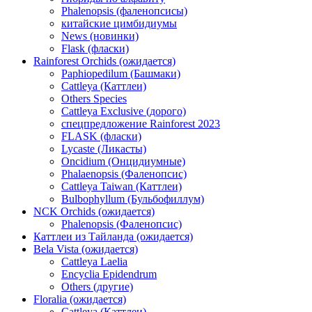
Phalenopsis (фаленопсисы)
китайские цимбидиумы
News (новинки)
Flask (фласки)
Rainforest Orchids (ожидается)
Paphiopedilum (Башмаки)
Cattleya (Каттлеи)
Others Species
Cattleya Exclusive (дорого)
спецпредложение Rainforest 2023
FLASK (фласки)
Lycaste (Ликасты)
Oncidium (Онцидиумные)
Phalaenopsis (Фаленопсис)
Cattleya Taiwan (Каттлеи)
Bulbophyllum (Бульбофиллум)
NCK Orchids (ожидается)
Phalenopsis (Фаленопсис)
Каттлеи из Тайланда (ожидается)
Bela Vista (ожидается)
Cattleya Laelia
Encyclia Epidendrum
Others (другие)
Floralia (ожидается)
Cattleya (Каттлеи)