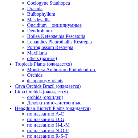
Coelogyne Stanhopea
Dracula
Bulbophyllum
Masdevallia
Oncidium + онцидиумные
Dendrobium
Bollea Kefersteinia Pescatoria
Lepanthes Pleurothallis Restrepia
Porroglossum Restrepia
Maxillaria
others (разное)
Tropicals Plants (ожидается)
​​​​​​​Monstera Anthurium Philodendron
Orchids
флорариум plants
Cava Orchids Brazil (ожидается)
Lima Orchids (ожидается)
orchids (орхидеи)
Декоративно-лиственные
Hengduan Biotech Plants (ожидается)
по названию A-C
по названию D-G
по названию H-L-M
по названию N-O-P
по названию R-S-T