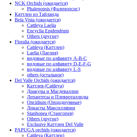
NCK Orchids (ожидается)
Phalenopsis (Фаленопсис)
Каттлеи из Тайланда
Bela Vista (ожидается)
Cattleya Laelia
Encyclia Epidendrum
Others (другие)
Floralia (ожидается)
Cattleya (Каттлеи)
Laelia (Лаелия)
видовые по алфавиту A-B-C
видовые по алфавиту D-E-F-G
видовые по алфавиту L-S
others (остальное)
Del Valle Orchids (ожидается)
Каттлея (Cattleya)
Дракулы и Масдеваллии
Лепантесы и Плевроталлиды
Oncidium (Онцидиумные)
Ликасты Максиллярии
Stanhopea (Стангопея)
Others (другие)
Exclusive Каттлеи Del Valle
PAPUGA orchids (ожидается)
Cattleya (Каттлеи)