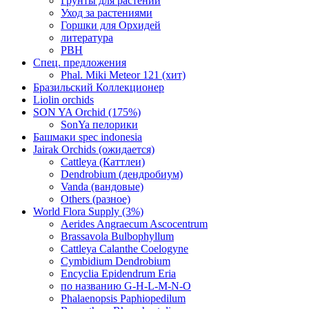
Грунты для растений
Уход за растениями
Горшки для Орхидей
литература
РВН
Спец. предложения
Phal. Miki Meteor 121 (хит)
Бразильский Коллекционер
Liolin orchids
SON YA Orchid (175%)
SonYa пелорики
Башмаки spec indonesia
Jairak Orchids (ожидается)
Cattleya (Каттлеи)
Dendrobium (дендробиум)
Vanda (вандовые)
Others (разное)
World Flora Supply (3%)
Aerides Angraecum Ascocentrum
Brassavola Bulbophyllum
Cattleya Calanthe Coelogyne
Cymbidium Dendrobium
Encyclia Epidendrum Eria
по названию G-H-L-M-N-O
Phalaenopsis Paphiopedilum