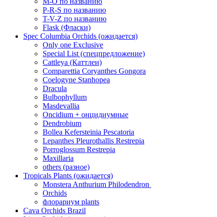
M-O по названию
P-R-S по названию
T-V-Z по названию
Flask (Фласки)
Spec Columbia Orchids (ожидается)
Only one Exclusive
Special List (спецпредложение)
Cattleya (Каттлеи)
Comparettia Coryanthes Gongora
Coelogyne Stanhopea
Dracula
Bulbophyllum
Masdevallia
Oncidium + онцидиумные
Dendrobium
Bollea Kefersteinia Pescatoria
Lepanthes Pleurothallis Restrepia
Porroglossum Restrepia
Maxillaria
others (разное)
Tropicals Plants (ожидается)
​​​​​​​Monstera Anthurium Philodendron
Orchids
флорариум plants
Cava Orchids Brazil