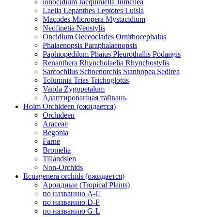
ionocidium Jacquiniella Jumellea
Laelia Lepanthes Leptotes Luisia
Macodes Micropera Mystacidium
Neofinetia Neostylis
Oncidium Oeceoclades Ornithocephalus
Phalaenopsis Paraphalaenopsis
Paphiopedilum Phaius Pleurothallis Podangis
Renanthera Rhyncholaelia Rhynchostylis
Sarcochilus Schoenorchis Stanhopea Sedirea
Tolumnia Trias Trichoglottis
Vanda Zygopetalum
Адаптированная тайвань
Holm Orchideen (ожидается)
Orchideen
Araceae
Begonia
Farne
Bromelia
Tillandsien
Non-Orchids
Ecuagenera orchids (ожидается)
Ароидные (Tropical Plants)
по названию A-C
по названию D-F
по названию G-L