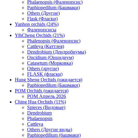
Phalaenopsis (Фаленопсис)
Paphiopedilum (Башмаки)
Others (Другие)
Flask (Фласки)
Yaphon orchids (24%)
Фаленопсисы
YihCheng Orchids (21%)
Phalenopsis (Фаленопсис)
Cattleya (Каттлея)
Dendrobium (Дендробиумы)
Oncidium (Онцидиум)
Catasetum (Морковка)
Others (другие)
FLASK (фласки)
Hung Sheng Orchids (ожидается)
Paphiopedilum (Башмаки)
POM Orchids (ожидается)
POM Апрель 2026
Ching Hua Orchids (11%)
Spieces (Видовые)
Dendrobium
Phalaenopsis
Cattleya
Others (Другие виды)
Paphiopedillum (башмаки)