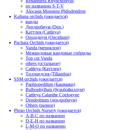
Renanthera Rhynchostylis
по названию S-T-V
Alocasia Monstera Philodendron
Kultana orchids (ожидается)
ванды
Дендробиум (Den.)
Каттлея (Cattleya)
Онцидиум (Oncidium)
Pachara Orchids (ожидается)
Vanda (мериклон)
Межвидовые вандовые гибриды
Top cut Vanda
others (остальное)
Cattleya (Каттлеи)
Тилландсия (Tillandsia)
SSM orchids (ожидается)
Paphiopedilum (Башмаки)
Bulbophyllum (бульбофиллум)
Cattleya Calanthe Coelogyne
Dendrobium (дендробиум)
Others (разное)
Phrao Orchids Nursery (ожидается)
A-B-C по названию
D-E-H по названию
L-M-O по названию