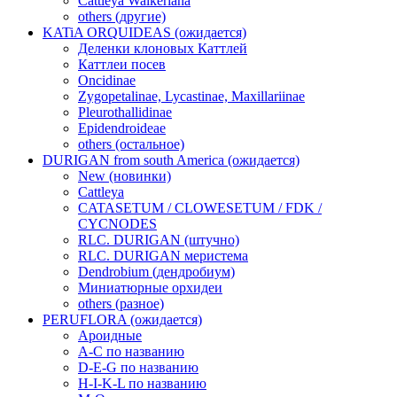
Cattleya Walkeriana
others (другие)
KATiA ORQUIDEAS (ожидается)
Деленки клоновых Каттлей
Каттлеи посев
Oncidinae
Zygopetalinae, Lycastinae, Maxillariinae
Pleurothallidinae
Epidendroideae
others (остальное)
DURIGAN from south America (ожидается)
New (новинки)
Cattleya
CATASETUM / CLOWESETUM / FDK /
CYCNODES
RLC. DURIGAN (штучно)
RLC. DURIGAN меристема
Dendrobium (дендробиум)
Миниатюрные орхидеи
others (разное)
PERUFLORA (ожидается)
Ароидные
A-C по названию
D-E-G по названию
H-I-K-L по названию