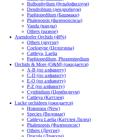
Bulbophyllum (бульбофиллум)
Dendrobium (дендробиум)
Paphiopedilum (Башмаки)
Phalenopsis (фаленопсисы)
Vanda (ванды)
Others (разное)
Asendorfer Orchids (48%)
Others (другие)
Coelogyne (Целогины)
Cattleya, Laelia
Paphiopedilum, Phragmipedium
Orchids & More (O&M) (ожидается)
A-B (по алфавиту)
C-D (по алфавиту)
E-O (по алфавиту)
P-Z (по алфавиту)
Cymbidium (Цимбидиум)
Cattleya (Каттлея)
Lucke orchideen (ожидается)
Новинки (New)
Species (Видовые)
Cattleya Laelia (Каттлея Лилеа)
Phalenopsis (Фаленопсис)
Others (Другие)
Dracula (Дракула)