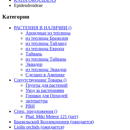
KATiA ORQUIDEAS
Epidendroideae
Категории
РАСТЕНИЯ В НАЛИЧИИ ()
Ароидные из теплицы
из теплицы Бразилия
из теплицы Тайланд
из теплицы Европа
Тайвань
из теплицы Тайвань
Эквадор
из теплицы Эквадор
Сделано в Америке
Сопутствующие Товары ()
Грунты для растений
Уход за растениями
Горшки для Орхидей
литература
РВН
Спец. предложения ()
Phal. Miki Meteor 121 (хит)
Бразильский Коллекционер (ожидается)
Liolin orchids (ожидается)