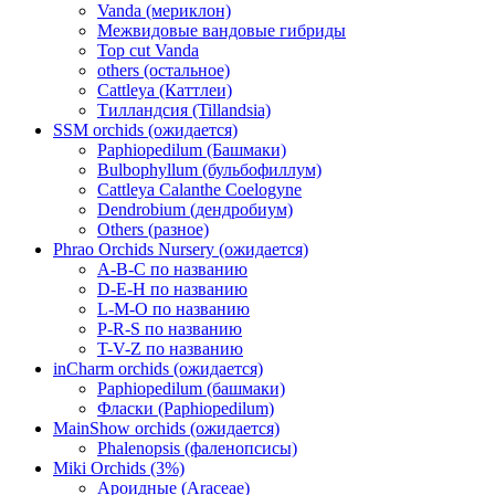
Vanda (мериклон)
Межвидовые вандовые гибриды
Top cut Vanda
others (остальное)
Cattleya (Каттлеи)
Тилландсия (Tillandsia)
SSM orchids (ожидается)
Paphiopedilum (Башмаки)
Bulbophyllum (бульбофиллум)
Cattleya Calanthe Coelogyne
Dendrobium (дендробиум)
Others (разное)
Phrao Orchids Nursery (ожидается)
A-B-C по названию
D-E-H по названию
L-M-O по названию
P-R-S по названию
T-V-Z по названию
inCharm orchids (ожидается)
Paphiopedilum (башмаки)
Фласки (Paphiopedilum)
MainShow orchids (ожидается)
Phalenopsis (фаленопсисы)
Miki Orchids (3%)
Ароидные (Araceae)