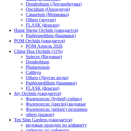
Dendrobium (Дендробиумы)
Oncidium (Онцидиум)
Catasetum (Морковка)
Others (другие)
FLASK (фласки)
Hung Sheng Orchids (ожидается)
Paphiopedilum (Башмаки)
POM Orchids (ожидается)
POM Апрель 2026
Ching Hua Orchids (11%)
Spieces (Видовые)
Dendrobium
Phalaenopsis
Cattleya
Others (Другие виды)
Paphiopedillum (башмаки)
FLASK (фласки)
Joy Orchids (ожидается)
Фаленопсис (hybrid) гибрид
Фаленопсис (species) видовые
Фаленопсис (peloric) пелорики
others (разное)
Ten Shin Gardens (ожидается)
видовые орхидеи по алфавиту
гибриды по алфавиту