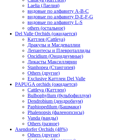
Laelia (Лаелия)
видовые по алфавиту A-B-C
видовые по алфавиту D-E-F-G
видовые по алфавиту L-S
others (остальное)
Del Valle Orchids (ожидается)
Каттлея (Cattleya)
Дракулы и Масдеваллии
Лепантесы и Плевроталлиды
Oncidium (Онцидиумные)
Ликасты Максиллярии
Stanhopea (Стангопея)
Others (другие)
Exclusive Каттлеи Del Valle
PAPUGA orchids (ожидается)
Cattleya (Каттлеи)
Bulbophyllum (бульбофиллум)
Dendrobium (дендробиум)
Paphiopedilum (Башмаки)
Phalenopsis (фаленопсисы)
Vanda (ванды)
Others (разное)
Asendorfer Orchids (48%)
Others (другие)