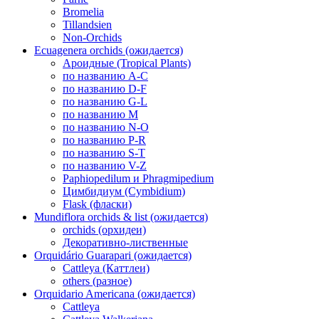
Bromelia
Tillandsien
Non-Orchids
Ecuagenera orchids (ожидается)
Ароидные (Tropical Plants)
по названию A-C
по названию D-F
по названию G-L
по названию M
по названию N-O
по названию P-R
по названию S-T
по названию V-Z
Paphiopedilum и Phragmipedium
Цимбидиум (Cymbidium)
Flask (фласки)
Mundiflora orchids & list (ожидается)
orchids (орхидеи)
Декоративно-лиственные
Orquidário Guarapari (ожидается)
Cattleya (Каттлеи)
others (разное)
Orquidario Americana (ожидается)
Cattleya