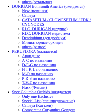
others (остальное)
DURIGAN from south America (ожидается)
New (новинки)
Cattleya
CATASETUM / CLOWESETUM / FDK /
CYCNODES
RLC. DURIGAN (штучно)
RLC. DURIGAN меристема
Dendrobium (дендробиум)
Миниатюрные орхидеи
others (разное)
PERUFLORA (ожидается)
Ароидные
A-C по названию
D-E-G по названию
H-I-K-L по названию
M-O по названию
P-R-S по названию
T-V-Z по названию
Flask (Фласки)
Spec Columbia Orchids (ожидается)
Only one Exclusive
Special List (спецпредложение)
Cattleya (Каттлеи)
Comparettia Coryanthes Gongora