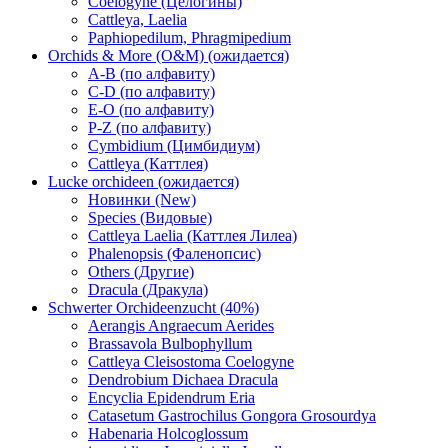
Coelogyne (Целогины)
Cattleya, Laelia
Paphiopedilum, Phragmipedium
Orchids & More (O&M) (ожидается)
A-B (по алфавиту)
C-D (по алфавиту)
E-O (по алфавиту)
P-Z (по алфавиту)
Cymbidium (Цимбидиум)
Cattleya (Каттлея)
Lucke orchideen (ожидается)
Новинки (New)
Species (Видовые)
Cattleya Laelia (Каттлея Лилеа)
Phalenopsis (Фаленопсис)
Others (Другие)
Dracula (Дракула)
Schwerter Orchideenzucht (40%)
Aerangis Angraecum Aerides
Brassavola Bulbophyllum
Cattleya Cleisostoma Coelogyne
Dendrobium Dichaea Dracula
Encyclia Epidendrum Eria
Catasetum Gastrochilus Gongora Grosourdya
Habenaria Holcoglossum