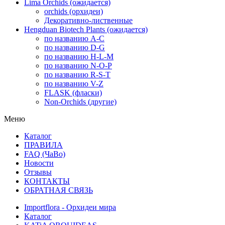
Lima Orchids (ожидается)
orchids (орхидеи)
Декоративно-лиственные
Hengduan Biotech Plants (ожидается)
по названию A-C
по названию D-G
по названию H-L-M
по названию N-O-P
по названию R-S-T
по названию V-Z
FLASK (фласки)
Non-Orchids (другие)
Меню
Каталог
ПРАВИЛА
FAQ (ЧаВо)
Новости
Отзывы
КОНТАКТЫ
ОБРАТНАЯ СВЯЗЬ
Importflora - Орхидеи мира
Каталог