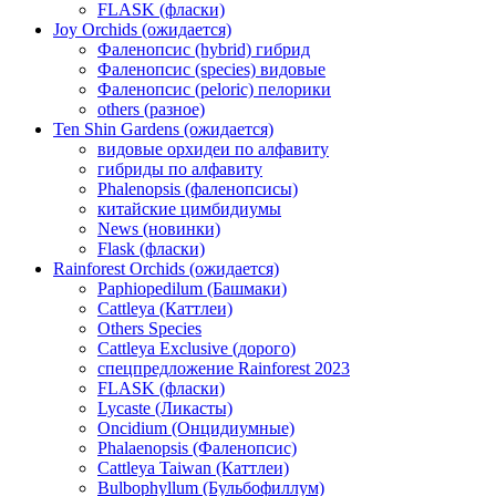
FLASK (фласки)
Joy Orchids (ожидается)
Фаленопсис (hybrid) гибрид
Фаленопсис (species) видовые
Фаленопсис (peloric) пелорики
others (разное)
Ten Shin Gardens (ожидается)
видовые орхидеи по алфавиту
гибриды по алфавиту
Phalenopsis (фаленопсисы)
китайские цимбидиумы
News (новинки)
Flask (фласки)
Rainforest Orchids (ожидается)
Paphiopedilum (Башмаки)
Cattleya (Каттлеи)
Others Species
Cattleya Exclusive (дорого)
спецпредложение Rainforest 2023
FLASK (фласки)
Lycaste (Ликасты)
Oncidium (Онцидиумные)
Phalaenopsis (Фаленопсис)
Cattleya Taiwan (Каттлеи)
Bulbophyllum (Бульбофиллум)