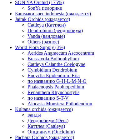
SON YA Orchid (175%)
SonYa пелорики
Башмаки spec indonesia (ожидается)
Jairak Orchids (ожидается)
Cattleya (Каттлеи)
Dendrobium (дендробиум)
Vanda (вандовые)
Others (разное)
World Flora Supply (3%)
Aerides Angraecum Ascocentrum
Brassavola Bulbophyllum
Cattleya Calanthe Coelogyne
Cymbidium Dendrobium
Encyclia Epidendrum Eria
по названию G-H-L-M-N-O
Phalaenopsis Paphiopedilum
Renanthera Rhynchostylis
по названию S-T-V
Alocasia Monstera Philodendron
Kultana orchids (ожидается)
ванды
Дендробиум (Den.)
Каттлея (Cattleya)
Онцидиум (Oncidium)
Pachara Orchids (ожидается)