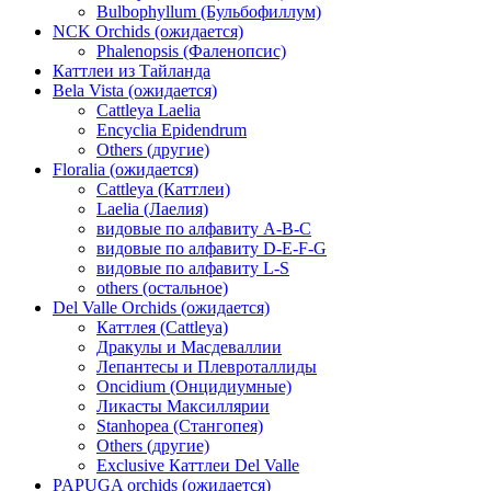
Bulbophyllum (Бульбофиллум)
NCK Orchids (ожидается)
Phalenopsis (Фаленопсис)
Каттлеи из Тайланда
Bela Vista (ожидается)
Cattleya Laelia
Encyclia Epidendrum
Others (другие)
Floralia (ожидается)
Cattleya (Каттлеи)
Laelia (Лаелия)
видовые по алфавиту A-B-C
видовые по алфавиту D-E-F-G
видовые по алфавиту L-S
others (остальное)
Del Valle Orchids (ожидается)
Каттлея (Cattleya)
Дракулы и Масдеваллии
Лепантесы и Плевроталлиды
Oncidium (Онцидиумные)
Ликасты Максиллярии
Stanhopea (Стангопея)
Others (другие)
Exclusive Каттлеи Del Valle
PAPUGA orchids (ожидается)