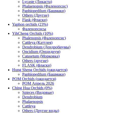
Lycaste (Ликаста)
Phalaenopsis (Фаленопсис)
Paphiopedilum (Башмаки)
Others (Другие)
Flask (Фласки)
Yaphon orchids (23%)
Фаленопсисы
YihCheng Orchids (10%)
Phalenopsis (Фаленопсис)
Cattleya (Каттлея)
Dendrobium (Дендробиумы)
Oncidium (Онцидиум)
Catasetum (Морковка)
Others (другие)
FLASK (фласки)
Hung Sheng Orchids (ожидается)
Paphiopedilum (Башмаки)
POM Orchids (ожидается)
POM Апрель 2026
Ching Hua Orchids (0%)
Spieces (Видовые)
Dendrobium
Phalaenopsis
Cattleya
Others (Другие виды)