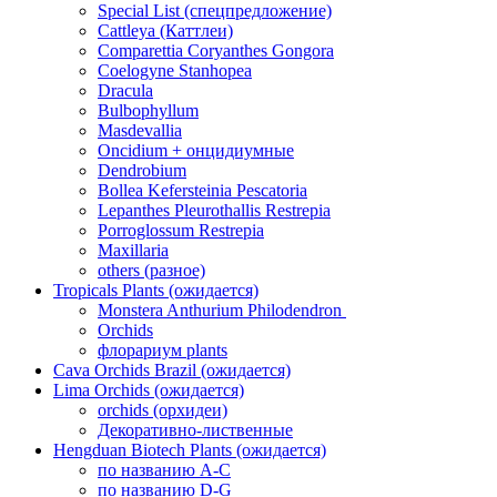
Special List (спецпредложение)
Cattleya (Каттлеи)
Comparettia Coryanthes Gongora
Coelogyne Stanhopea
Dracula
Bulbophyllum
Masdevallia
Oncidium + онцидиумные
Dendrobium
Bollea Kefersteinia Pescatoria
Lepanthes Pleurothallis Restrepia
Porroglossum Restrepia
Maxillaria
others (разное)
Tropicals Plants (ожидается)
​​​​​​​Monstera Anthurium Philodendron
Orchids
флорариум plants
Cava Orchids Brazil (ожидается)
Lima Orchids (ожидается)
orchids (орхидеи)
Декоративно-лиственные
Hengduan Biotech Plants (ожидается)
по названию A-C
по названию D-G