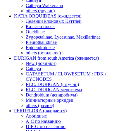
Cattleya
Cattleya Walkeriana
others (другие)
KATiA ORQUIDEAS (ожидается)
Деленки клоновых Каттлей
Каттлеи посев
Oncidinae
Zygopetalinae, Lycastinae, Maxillariinae
Pleurothallidinae
Epidendroideae
others (остальное)
DURIGAN from south America (ожидается)
New (новинки)
Cattleya
CATASETUM / CLOWESETUM / FDK /
CYCNODES
RLC. DURIGAN (штучно)
RLC. DURIGAN меристема
Dendrobium (дендробиум)
Миниатюрные орхидеи
others (разное)
PERUFLORA (ожидается)
Ароидные
A-C по названию
D-E-G по названию