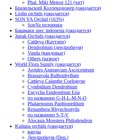
Phal. Miki Meteor 121 (хит)
Бразильский Коллекционер (ожидается)
Liolin orchids (ожидается)
SON YA Orchid (163%)
SonYa пелорики
Башмаки spec indonesia (ожидается)
Jairak Orchids (ожидается)
Cattleya (Каттлеи)
Dendrobium (дендробиум)
Vanda (вандовые)
Others (разное)
World Flora Supply (ожидается)
Aerides Angraecum Ascocentrum
Brassavola Bulbophyllum
Cattleya Calanthe Coelogyne
Cymbidium Dendrobium
Encyclia Epidendrum Eria
по названию G-H-L-M-N-O
Phalaenopsis Paphiopedilum
Renanthera Rhynchostylis
по названию S-T-V
Alocasia Monstera Philodendron
Kultana orchids (ожидается)
ванды
Дендробиум (Den.)