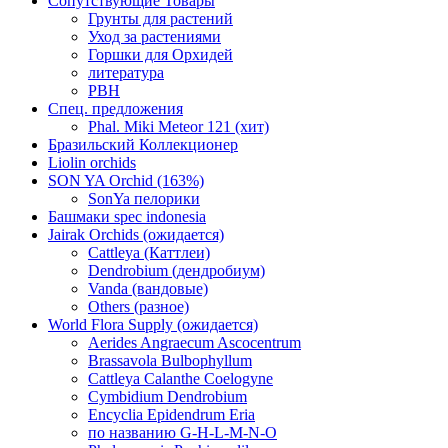
Сопутствующие Товары
Грунты для растений
Уход за растениями
Горшки для Орхидей
литература
РВН
Спец. предложения
Phal. Miki Meteor 121 (хит)
Бразильский Коллекционер
Liolin orchids
SON YA Orchid (163%)
SonYa пелорики
Башмаки spec indonesia
Jairak Orchids (ожидается)
Cattleya (Каттлеи)
Dendrobium (дендробиум)
Vanda (вандовые)
Others (разное)
World Flora Supply (ожидается)
Aerides Angraecum Ascocentrum
Brassavola Bulbophyllum
Cattleya Calanthe Coelogyne
Cymbidium Dendrobium
Encyclia Epidendrum Eria
по названию G-H-L-M-N-O