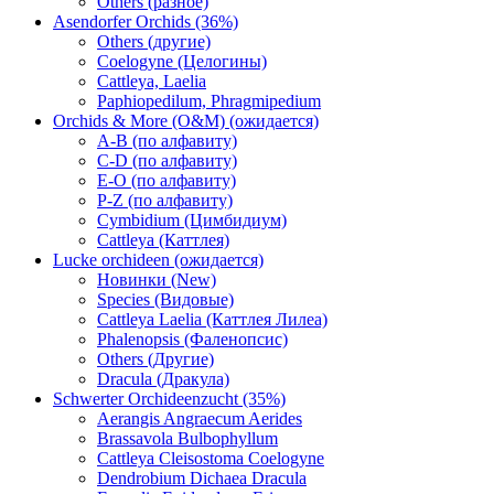
Others (разное)
Asendorfer Orchids (36%)
Others (другие)
Coelogyne (Целогины)
Cattleya, Laelia
Paphiopedilum, Phragmipedium
Orchids & More (O&M) (ожидается)
A-B (по алфавиту)
C-D (по алфавиту)
E-O (по алфавиту)
P-Z (по алфавиту)
Cymbidium (Цимбидиум)
Cattleya (Каттлея)
Lucke orchideen (ожидается)
Новинки (New)
Species (Видовые)
Cattleya Laelia (Каттлея Лилеа)
Phalenopsis (Фаленопсис)
Others (Другие)
Dracula (Дракула)
Schwerter Orchideenzucht (35%)
Aerangis Angraecum Aerides
Brassavola Bulbophyllum
Cattleya Cleisostoma Coelogyne
Dendrobium Dichaea Dracula