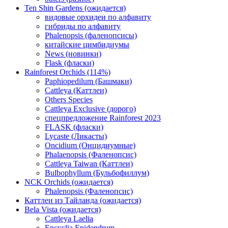
Ten Shin Gardens (ожидается)
видовые орхидеи по алфавиту
гибриды по алфавиту
Phalenopsis (фаленопсисы)
китайские цимбидиумы
News (новинки)
Flask (фласки)
Rainforest Orchids (114%)
Paphiopedilum (Башмаки)
Cattleya (Каттлеи)
Others Species
Cattleya Exclusive (дорого)
спецпредложение Rainforest 2023
FLASK (фласки)
Lycaste (Ликасты)
Oncidium (Онцидиумные)
Phalaenopsis (Фаленопсис)
Cattleya Taiwan (Каттлеи)
Bulbophyllum (Бульбофиллум)
NCK Orchids (ожидается)
Phalenopsis (Фаленопсис)
Каттлеи из Тайланда (ожидается)
Bela Vista (ожидается)
Cattleya Laelia
Encyclia Epidendrum