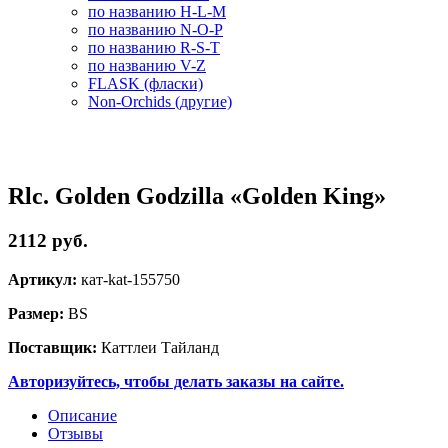
по названию H-L-M
по названию N-O-P
по названию R-S-T
по названию V-Z
FLASK (фласки)
Non-Orchids (другие)
Rlc. Golden Godzilla «Golden King»
2112 руб.
Артикул:
кат-kat-155750
Размер:
BS
Поставщик:
Каттлеи Тайланд
Авторизуйтесь, чтобы делать заказы на сайте.
Описание
Отзывы