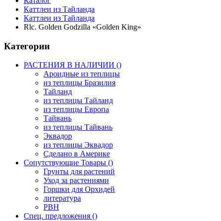
Каталог
Каттлеи из Тайланда
Каттлеи из Тайланда
Rlc. Golden Godzilla «Golden King»
Категории
РАСТЕНИЯ В НАЛИЧИИ ()
Ароидные из теплицы
из теплицы Бразилия
Тайланд
из теплицы Тайланд
из теплицы Европа
Тайвань
из теплицы Тайвань
Эквадор
из теплицы Эквадор
Сделано в Америке
Сопутствующие Товары ()
Грунты для растений
Уход за растениями
Горшки для Орхидей
литература
РВН
Спец. предложения ()