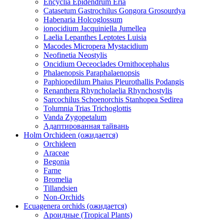
Encyclia Epidendrum Eria
Catasetum Gastrochilus Gongora Grosourdya
Habenaria Holcoglossum
ionocidium Jacquiniella Jumellea
Laelia Lepanthes Leptotes Luisia
Macodes Micropera Mystacidium
Neofinetia Neostylis
Oncidium Oeceoclades Ornithocephalus
Phalaenopsis Paraphalaenopsis
Paphiopedilum Phaius Pleurothallis Podangis
Renanthera Rhyncholaelia Rhynchostylis
Sarcochilus Schoenorchis Stanhopea Sedirea
Tolumnia Trias Trichoglottis
Vanda Zygopetalum
Адаптированная тайвань
Holm Orchideen (ожидается)
Orchideen
Araceae
Begonia
Farne
Bromelia
Tillandsien
Non-Orchids
Ecuagenera orchids (ожидается)
Ароидные (Tropical Plants)