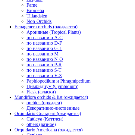
Farne
Bromelia
Tillandsien
Non-Orchids
Ecuagenera orchids (ожидается)
Ароидные (Tropical Plants)
по названию A-C
по названию D-F
по названию G-L
по названию M
по названию N-O
по названию P-R
по названию S-T
по названию V-Z
Paphiopedilum и Phragmipedium
Цимбидиум (Cymbidium)
Flask (фласки)
Mundiflora orchids & list (ожидается)
orchids (орхидеи)
Декоративно-лиственные
Orquidário Guarapari (ожидается)
Cattleya (Каттлеи)
others (разное)
Orquidario Americana (ожидается)