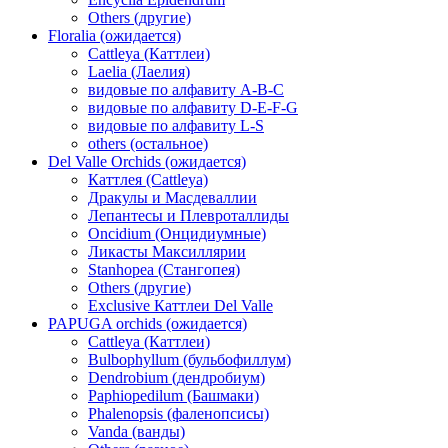
Others (другие)
Floralia (ожидается)
Cattleya (Каттлеи)
Laelia (Лаелия)
видовые по алфавиту A-B-C
видовые по алфавиту D-E-F-G
видовые по алфавиту L-S
others (остальное)
Del Valle Orchids (ожидается)
Каттлея (Cattleya)
Дракулы и Масдеваллии
Лепантесы и Плевроталлиды
Oncidium (Онцидиумные)
Ликасты Максиллярии
Stanhopea (Стангопея)
Others (другие)
Exclusive Каттлеи Del Valle
PAPUGA orchids (ожидается)
Cattleya (Каттлеи)
Bulbophyllum (бульбофиллум)
Dendrobium (дендробиум)
Paphiopedilum (Башмаки)
Phalenopsis (фаленопсисы)
Vanda (ванды)