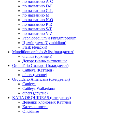
по названию A-C
по названию D-F
по названию G-L
по названию M
по названию N-O
по названию P-R
по названию S-T
по названию V-Z
Paphiopedilum и Phragmipedium
Цимбидиум (Cymbidium)
Flask (фласки)
Mundiflora orchids & list (ожидается)
orchids (орхидеи)
Декоративно-лиственные
Orquidário Guarapari (ожидается)
Cattleya (Каттлеи)
others (разное)
Orquidario Americana (ожидается)
Cattleya
Cattleya Walkeriana
others (другие)
KATiA ORQUIDEAS (ожидается)
Деленки клоновых Каттлей
Каттлеи посев
Oncidinae