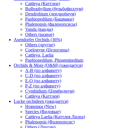
Cattleya (Каттлеи)
Bulbophyllum (бульбофиллум)
Dendrobium (дендробиум)
Paphiopedilum (Башмаки)
Phalenopsis (фаленопсисы)
Vanda (ванды)
Others (разное)
Asendorfer Orchids (36%)
Others (другие)
Coelogyne (Целогины)
Cattleya, Laelia
Paphiopedilum, Phragmipedium
Orchids & More (O&M) (ожидается)
A-B (по алфавиту)
C-D (по алфавиту)
E-O (по алфавиту)
P-Z (по алфавиту)
Cymbidium (Цимбидиум)
Cattleya (Каттлея)
Lucke orchideen (ожидается)
Новинки (New)
Species (Видовые)
Cattleya Laelia (Каттлея Лилеа)
Phalenopsis (Фаленопсис)
Others (Другие)