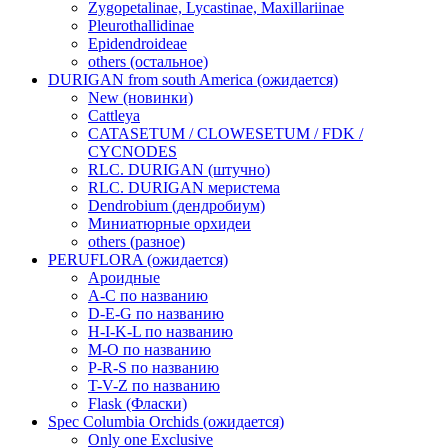
Zygopetalinae, Lycastinae, Maxillariinae
Pleurothallidinae
Epidendroideae
others (остальное)
DURIGAN from south America (ожидается)
New (новинки)
Cattleya
CATASETUM / CLOWESETUM / FDK /
CYCNODES
RLC. DURIGAN (штучно)
RLC. DURIGAN меристема
Dendrobium (дендробиум)
Миниатюрные орхидеи
others (разное)
PERUFLORA (ожидается)
Ароидные
A-C по названию
D-E-G по названию
H-I-K-L по названию
M-O по названию
P-R-S по названию
T-V-Z по названию
Flask (Фласки)
Spec Columbia Orchids (ожидается)
Only one Exclusive