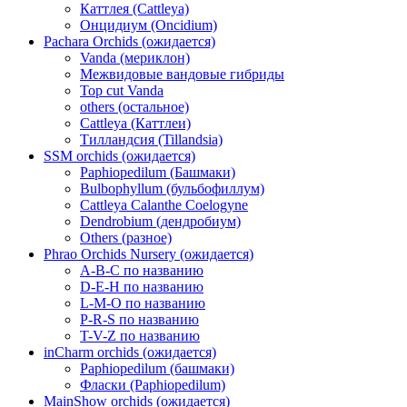
Каттлея (Cattleya)
Онцидиум (Oncidium)
Pachara Orchids (ожидается)
Vanda (мериклон)
Межвидовые вандовые гибриды
Top cut Vanda
others (остальное)
Cattleya (Каттлеи)
Тилландсия (Tillandsia)
SSM orchids (ожидается)
Paphiopedilum (Башмаки)
Bulbophyllum (бульбофиллум)
Cattleya Calanthe Coelogyne
Dendrobium (дендробиум)
Others (разное)
Phrao Orchids Nursery (ожидается)
A-B-C по названию
D-E-H по названию
L-M-O по названию
P-R-S по названию
T-V-Z по названию
inCharm orchids (ожидается)
Paphiopedilum (башмаки)
Фласки (Paphiopedilum)
MainShow orchids (ожидается)