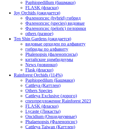
Paphiopedillum (башмаки)
FLASK (фласки)
Joy Orchids (ожидается)
Фаленопсис (hybrid) гибрид
Фаленопсис (species) видовые
Фаленопсис (peloric) пелорики
others (разное)
Ten Shin Gardens (ожидается)
видовые орхидеи по алфавиту
гибриды по алфавиту
Phalenopsis (фаленопсисы)
китайские цимбидиумы
News (новинки)
Flask (фласки)
Rainforest Orchids (114%)
Paphiopedilum (Башмаки)
Cattleya (Каттлеи)
Others Species
Cattleya Exclusive (дорого)
спецпредложение Rainforest 2023
FLASK (фласки)
Lycaste (Ликасты)
Oncidium (Онцидиумные)
Phalaenopsis (Фаленопсис)
Cattleya Taiwan (Каттлеи)