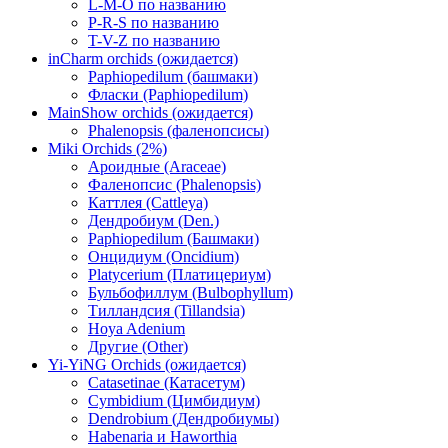
L-M-O по названию
P-R-S по названию
T-V-Z по названию
inCharm orchids (ожидается)
Paphiopedilum (башмаки)
Фласки (Paphiopedilum)
MainShow orchids (ожидается)
Phalenopsis (фаленопсисы)
Miki Orchids (2%)
Ароидные (Araceae)
Фаленопсис (Phalenopsis)
Каттлея (Cattleya)
Дендробиум (Den.)
Paphiopedilum (Башмаки)
Онцидиум (Oncidium)
Platycerium (Платицериум)
Бульбофиллум (Bulbophyllum)
Тилландсия (Tillandsia)
Hoya Adenium
Другие (Other)
Yi-YiNG Orchids (ожидается)
Catasetinae (Катасетум)
Cymbidium (Цимбидиум)
Dendrobium (Дендробиумы)
Habenaria и Haworthia