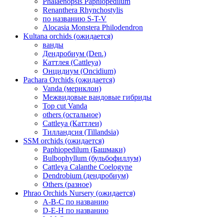
Phalaenopsis Paphiopedilum
Renanthera Rhynchostylis
по названию S-T-V
Alocasia Monstera Philodendron
Kultana orchids (ожидается)
ванды
Дендробиум (Den.)
Каттлея (Cattleya)
Онцидиум (Oncidium)
Pachara Orchids (ожидается)
Vanda (мериклон)
Межвидовые вандовые гибриды
Top cut Vanda
others (остальное)
Cattleya (Каттлеи)
Тилландсия (Tillandsia)
SSM orchids (ожидается)
Paphiopedilum (Башмаки)
Bulbophyllum (бульбофиллум)
Cattleya Calanthe Coelogyne
Dendrobium (дендробиум)
Others (разное)
Phrao Orchids Nursery (ожидается)
A-B-C по названию
D-E-H по названию