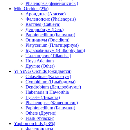
Phalenopsis (фаленопсисы)
Miki Orchids (2%)
Ароидные (Araceae)
Фаленопсис (Phalenopsis)
Каттлея (Cattleya)
Дендробиум (Den.)
Paphiopedilum (Башмаки)
Онцидиум (Oncidium)
Platycerium (Платицериум)
Бульбофиллум (Bulbophyllum)
Тилландсия (Tillandsia)
Hoya Adenium
Другие (Other)
Yi-YiNG Orchids (ожидается)
Catasetinae (Катасетум)
Cymbidium (Цимбидиум)
Dendrobium (Дендробиумы)
Habenaria и Haworthia
Lycaste (Ликаста)
Phalaenopsis (Фаленопсис)
Paphiopedilum (Башмаки)
Others (Другие)
Flask (Фласки)
Yaphon orchids (23%)
Фаленопсисы