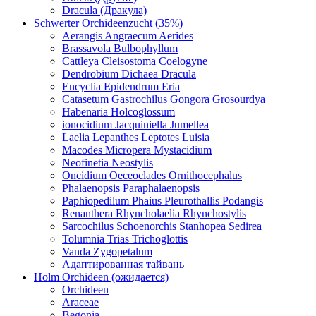
Dracula (Дракула)
Schwerter Orchideenzucht (35%)
Aerangis Angraecum Aerides
Brassavola Bulbophyllum
Cattleya Cleisostoma Coelogyne
Dendrobium Dichaea Dracula
Encyclia Epidendrum Eria
Catasetum Gastrochilus Gongora Grosourdya
Habenaria Holcoglossum
ionocidium Jacquiniella Jumellea
Laelia Lepanthes Leptotes Luisia
Macodes Micropera Mystacidium
Neofinetia Neostylis
Oncidium Oeceoclades Ornithocephalus
Phalaenopsis Paraphalaenopsis
Paphiopedilum Phaius Pleurothallis Podangis
Renanthera Rhyncholaelia Rhynchostylis
Sarcochilus Schoenorchis Stanhopea Sedirea
Tolumnia Trias Trichoglottis
Vanda Zygopetalum
Адаптированная тайвань
Holm Orchideen (ожидается)
Orchideen
Araceae
Begonia