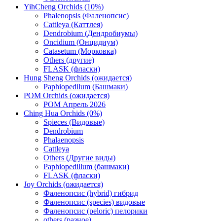
YihCheng Orchids (10%)
Phalenopsis (Фаленопсис)
Cattleya (Каттлея)
Dendrobium (Дендробиумы)
Oncidium (Онцидиум)
Catasetum (Морковка)
Others (другие)
FLASK (фласки)
Hung Sheng Orchids (ожидается)
Paphiopedilum (Башмаки)
POM Orchids (ожидается)
POM Апрель 2026
Ching Hua Orchids (0%)
Spieces (Видовые)
Dendrobium
Phalaenopsis
Cattleya
Others (Другие виды)
Paphiopedillum (башмаки)
FLASK (фласки)
Joy Orchids (ожидается)
Фаленопсис (hybrid) гибрид
Фаленопсис (species) видовые
Фаленопсис (peloric) пелорики
others (разное)