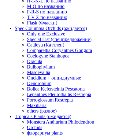
H-I-K-L по названию
M-O по названию
P-R-S по названию
T-V-Z по названию
Flask (Фласки)
Spec Columbia Orchids (ожидается)
Only one Exclusive
Special List (спецпредложение)
Cattleya (Каттлеи)
Comparettia Coryanthes Gongora
Coelogyne Stanhopea
Dracula
Bulbophyllum
Masdevallia
Oncidium + онцидиумные
Dendrobium
Bollea Kefersteinia Pescatoria
Lepanthes Pleurothallis Restrepia
Porroglossum Restrepia
Maxillaria
others (разное)
Tropicals Plants (ожидается)
​​​​​​​Monstera Anthurium Philodendron
Orchids
флорариум plants