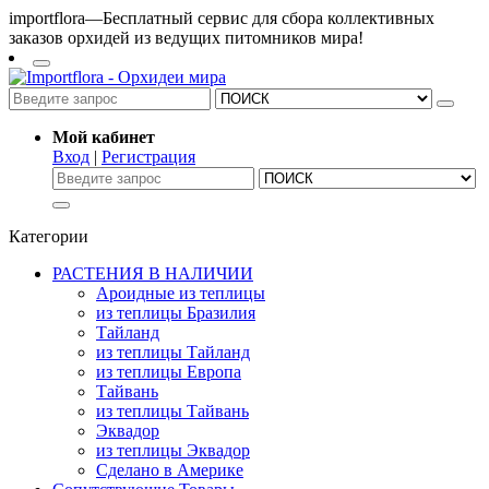
importflora—Бесплатный сервис для сбора коллективных
заказов орхидей из ведущих питомников мира!
Мой кабинет
Вход
|
Регистрация
Категории
РАСТЕНИЯ В НАЛИЧИИ
Ароидные из теплицы
из теплицы Бразилия
Тайланд
из теплицы Тайланд
из теплицы Европа
Тайвань
из теплицы Тайвань
Эквадор
из теплицы Эквадор
Сделано в Америке