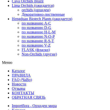
Cava Orchids Brazil
Lima Orchids (ожидается)
orchids (орхидеи)
Декоративно-лиственные
Hengduan Biotech Plants (ожидается)
по названию A-C
по названию D-G
по названию H-L-M
по названию N-O-P
по названию R-S-T
по названию V-Z
FLASK (фласки)
Non-Orchids (другие)
Меню
Каталог
ПРАВИЛА
FAQ (ЧаВо)
Новости
Отзывы
КОНТАКТЫ
ОБРАТНАЯ СВЯЗЬ
Importflora - Орхидеи мира