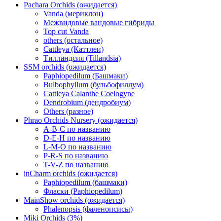
Pachara Orchids (ожидается)
Vanda (мериклон)
Межвидовые вандовые гибриды
Top cut Vanda
others (остальное)
Cattleya (Каттлеи)
Тилландсия (Tillandsia)
SSM orchids (ожидается)
Paphiopedilum (Башмаки)
Bulbophyllum (бульбофиллум)
Cattleya Calanthe Coelogyne
Dendrobium (дендробиум)
Others (разное)
Phrao Orchids Nursery (ожидается)
A-B-C по названию
D-E-H по названию
L-M-O по названию
P-R-S по названию
T-V-Z по названию
inCharm orchids (ожидается)
Paphiopedilum (башмаки)
Фласки (Paphiopedilum)
MainShow orchids (ожидается)
Phalenopsis (фаленопсисы)
Miki Orchids (3%)