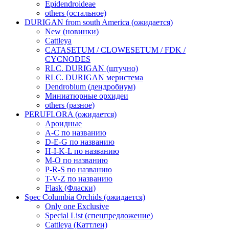
Epidendroideae
others (остальное)
DURIGAN from south America (ожидается)
New (новинки)
Cattleya
CATASETUM / CLOWESETUM / FDK /
CYCNODES
RLC. DURIGAN (штучно)
RLC. DURIGAN меристема
Dendrobium (дендробиум)
Миниатюрные орхидеи
others (разное)
PERUFLORA (ожидается)
Ароидные
A-C по названию
D-E-G по названию
H-I-K-L по названию
M-O по названию
P-R-S по названию
T-V-Z по названию
Flask (Фласки)
Spec Columbia Orchids (ожидается)
Only one Exclusive
Special List (спецпредложение)
Cattleya (Каттлеи)