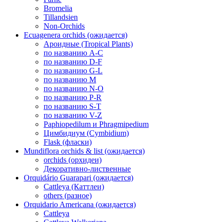
Bromelia
Tillandsien
Non-Orchids
Ecuagenera orchids (ожидается)
Ароидные (Tropical Plants)
по названию A-C
по названию D-F
по названию G-L
по названию M
по названию N-O
по названию P-R
по названию S-T
по названию V-Z
Paphiopedilum и Phragmipedium
Цимбидиум (Cymbidium)
Flask (фласки)
Mundiflora orchids & list (ожидается)
orchids (орхидеи)
Декоративно-лиственные
Orquidário Guarapari (ожидается)
Cattleya (Каттлеи)
others (разное)
Orquidario Americana (ожидается)
Cattleya