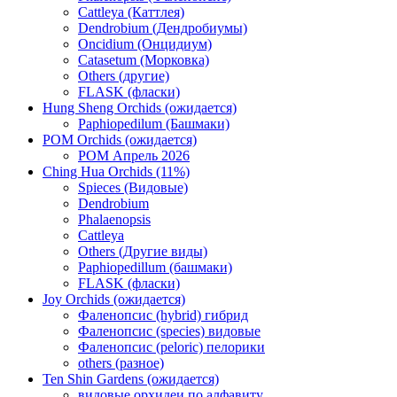
Cattleya (Каттлея)
Dendrobium (Дендробиумы)
Oncidium (Онцидиум)
Catasetum (Морковка)
Others (другие)
FLASK (фласки)
Hung Sheng Orchids (ожидается)
Paphiopedilum (Башмаки)
POM Orchids (ожидается)
POM Апрель 2026
Ching Hua Orchids (11%)
Spieces (Видовые)
Dendrobium
Phalaenopsis
Cattleya
Others (Другие виды)
Paphiopedillum (башмаки)
FLASK (фласки)
Joy Orchids (ожидается)
Фаленопсис (hybrid) гибрид
Фаленопсис (species) видовые
Фаленопсис (peloric) пелорики
others (разное)
Ten Shin Gardens (ожидается)
видовые орхидеи по алфавиту