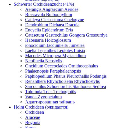
Schwerter Orchideenzucht (41%)
Aerangis Angraecum Aerides
Brassavola Bulbophyllum
Cattleya Cleisostoma Coelogyne
Dendrobium Dichaea Dracula
Encyclia Epidendrum Eria
Catasetum Gastrochilus Gongora Grosourdya
Habenaria Holcoglossum
ionocidium Jacquiniella Jumellea
Laelia Lepanthes Leptotes Luisia
Macodes Micropera Mystacidium
Neofinetia Neostylis
Oncidium Oeceoclades Ornithocephalus
Phalaenopsis Paraphalaenopsis
Paphiopedilum Phaius Pleurothallis Podangis
Renanthera Rhyncholaelia Rhynchostylis
Sarcochilus Schoenorchis Stanhopea Sedirea
Tolumnia Trias Trichoglottis
Vanda Zygopetalum
Адаптированная тайвань
Holm Orchideen (ожидается)
Orchideen
Araceae
Begonia
Farne