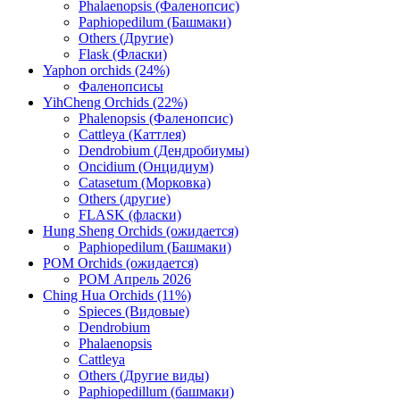
Phalaenopsis (Фаленопсис)
Paphiopedilum (Башмаки)
Others (Другие)
Flask (Фласки)
Yaphon orchids (24%)
Фаленопсисы
YihCheng Orchids (22%)
Phalenopsis (Фаленопсис)
Cattleya (Каттлея)
Dendrobium (Дендробиумы)
Oncidium (Онцидиум)
Catasetum (Морковка)
Others (другие)
FLASK (фласки)
Hung Sheng Orchids (ожидается)
Paphiopedilum (Башмаки)
POM Orchids (ожидается)
POM Апрель 2026
Ching Hua Orchids (11%)
Spieces (Видовые)
Dendrobium
Phalaenopsis
Cattleya
Others (Другие виды)
Paphiopedillum (башмаки)