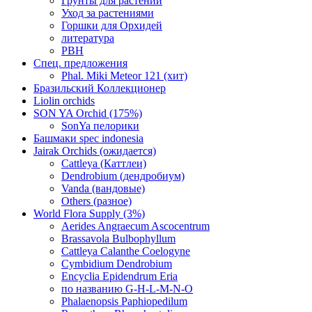
Грунты для растений
Уход за растениями
Горшки для Орхидей
литература
РВН
Спец. предложения
Phal. Miki Meteor 121 (хит)
Бразильский Коллекционер
Liolin orchids
SON YA Orchid (175%)
SonYa пелорики
Башмаки spec indonesia
Jairak Orchids (ожидается)
Cattleya (Каттлеи)
Dendrobium (дендробиум)
Vanda (вандовые)
Others (разное)
World Flora Supply (3%)
Aerides Angraecum Ascocentrum
Brassavola Bulbophyllum
Cattleya Calanthe Coelogyne
Cymbidium Dendrobium
Encyclia Epidendrum Eria
по названию G-H-L-M-N-O
Phalaenopsis Paphiopedilum