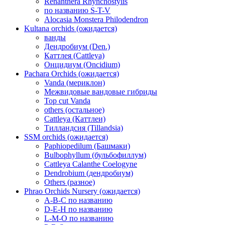
Renanthera Rhynchostylis
по названию S-T-V
Alocasia Monstera Philodendron
Kultana orchids (ожидается)
ванды
Дендробиум (Den.)
Каттлея (Cattleya)
Онцидиум (Oncidium)
Pachara Orchids (ожидается)
Vanda (мериклон)
Межвидовые вандовые гибриды
Top cut Vanda
others (остальное)
Cattleya (Каттлеи)
Тилландсия (Tillandsia)
SSM orchids (ожидается)
Paphiopedilum (Башмаки)
Bulbophyllum (бульбофиллум)
Cattleya Calanthe Coelogyne
Dendrobium (дендробиум)
Others (разное)
Phrao Orchids Nursery (ожидается)
A-B-C по названию
D-E-H по названию
L-M-O по названию