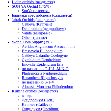
Liolin orchids (ожидается)
SON YA Orchid (175%)
SonYa пелорики
Башмаки spec indonesia (ожидается)
Jairak Orchids (ожидается)
Cattleya (Каттлеи)
Dendrobium (дендробиум)
Vanda (вандовые)
Others (разное)
World Flora Supply (3%)
Aerides Angraecum Ascocentrum
Brassavola Bulbophyllum
Cattleya Calanthe Coelogyne
Cymbidium Dendrobium
Encyclia Epidendrum Eria
по названию G-H-L-M-N-O
Phalaenopsis Paphiopedilum
Renanthera Rhynchostylis
по названию S-T-V
Alocasia Monstera Philodendron
Kultana orchids (ожидается)
ванды
Дендробиум (Den.)
Каттлея (Cattleya)
Онцидиум (Oncidium)