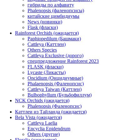
гибриды по алфавиту
Phalenopsis (фаленопсисы)
китайские цимбидиумы
News (новинки)
Flask (фласки)
Rainforest Orchids (ожидается)
Paphiopedilum (Башмаки)
Cattleya (Каттлеи)
Others Species
Cattleya Exclusive (дорого)
спецпредложение Rainforest 2023
FLASK (фласки)
Lycaste (Ликасты)
Oncidium (Онцидиумные)
Phalaenopsis (Фаленопсис)
Cattleya Taiwan (Каттлеи)
Bulbophyllum (Бульбофиллум)
NCK Orchids (ожидается)
Phalenopsis (Фаленопсис)
Каттлеи из Тайланда (ожидается)
Bela Vista (ожидается)
Cattleya Laelia
Encyclia Epidendrum
Others (другие)
Floralia (ожидается)