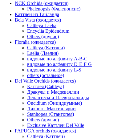
NCK Orchids (ожидается)
Phalenopsis (Фаленопсис)
Каттлеи из Тайланда
Bela Vista (ожидается)
Cattleya Laelia
Encyclia Epidendrum
Others (другие)
Floralia (ожидается)
Cattleya (Каттлеи)
Laelia (Лаелия)
видовые по алфавиту A-B-C
видовые по алфавиту D-E-F-G
видовые по алфавиту L-S
others (остальное)
Del Valle Orchids (ожидается)
Каттлея (Cattleya)
Дракулы и Масдеваллии
Лепантесы и Плевроталлиды
Oncidium (Онцидиумные)
Ликасты Максиллярии
Stanhopea (Стангопея)
Others (другие)
Exclusive Каттлеи Del Valle
PAPUGA orchids (ожидается)
Cattleya (Каттлеи)