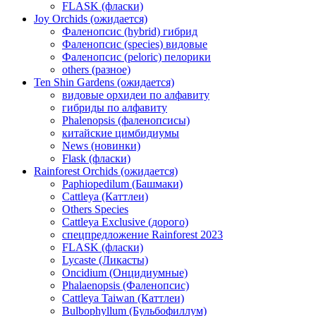
FLASK (фласки)
Joy Orchids (ожидается)
Фаленопсис (hybrid) гибрид
Фаленопсис (species) видовые
Фаленопсис (peloric) пелорики
others (разное)
Ten Shin Gardens (ожидается)
видовые орхидеи по алфавиту
гибриды по алфавиту
Phalenopsis (фаленопсисы)
китайские цимбидиумы
News (новинки)
Flask (фласки)
Rainforest Orchids (ожидается)
Paphiopedilum (Башмаки)
Cattleya (Каттлеи)
Others Species
Cattleya Exclusive (дорого)
спецпредложение Rainforest 2023
FLASK (фласки)
Lycaste (Ликасты)
Oncidium (Онцидиумные)
Phalaenopsis (Фаленопсис)
Cattleya Taiwan (Каттлеи)
Bulbophyllum (Бульбофиллум)