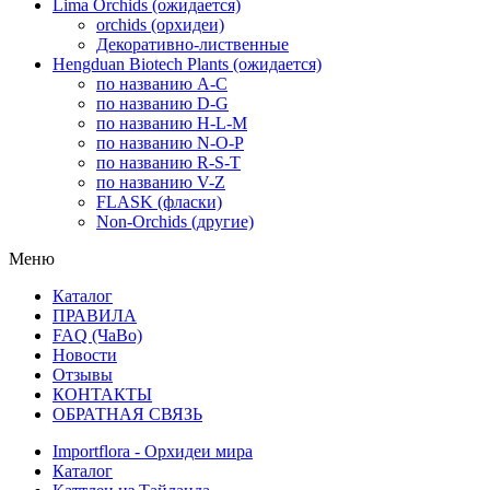
Lima Orchids (ожидается)
orchids (орхидеи)
Декоративно-лиственные
Hengduan Biotech Plants (ожидается)
по названию A-C
по названию D-G
по названию H-L-M
по названию N-O-P
по названию R-S-T
по названию V-Z
FLASK (фласки)
Non-Orchids (другие)
Меню
Каталог
ПРАВИЛА
FAQ (ЧаВо)
Новости
Отзывы
КОНТАКТЫ
ОБРАТНАЯ СВЯЗЬ
Importflora - Орхидеи мира
Каталог