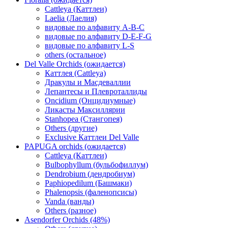
Cattleya (Каттлеи)
Laelia (Лаелия)
видовые по алфавиту A-B-C
видовые по алфавиту D-E-F-G
видовые по алфавиту L-S
others (остальное)
Del Valle Orchids (ожидается)
Каттлея (Cattleya)
Дракулы и Масдеваллии
Лепантесы и Плевроталлиды
Oncidium (Онцидиумные)
Ликасты Максиллярии
Stanhopea (Стангопея)
Others (другие)
Exclusive Каттлеи Del Valle
PAPUGA orchids (ожидается)
Cattleya (Каттлеи)
Bulbophyllum (бульбофиллум)
Dendrobium (дендробиум)
Paphiopedilum (Башмаки)
Phalenopsis (фаленопсисы)
Vanda (ванды)
Others (разное)
Asendorfer Orchids (48%)