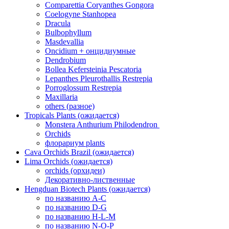
Comparettia Coryanthes Gongora
Coelogyne Stanhopea
Dracula
Bulbophyllum
Masdevallia
Oncidium + онцидиумные
Dendrobium
Bollea Kefersteinia Pescatoria
Lepanthes Pleurothallis Restrepia
Porroglossum Restrepia
Maxillaria
others (разное)
Tropicals Plants (ожидается)
​​​​​​​Monstera Anthurium Philodendron
Orchids
флорариум plants
Cava Orchids Brazil (ожидается)
Lima Orchids (ожидается)
orchids (орхидеи)
Декоративно-лиственные
Hengduan Biotech Plants (ожидается)
по названию A-C
по названию D-G
по названию H-L-M
по названию N-O-P