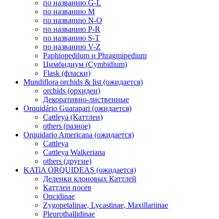
по названию G-L
по названию M
по названию N-O
по названию P-R
по названию S-T
по названию V-Z
Paphiopedilum и Phragmipedium
Цимбидиум (Cymbidium)
Flask (фласки)
Mundiflora orchids & list (ожидается)
orchids (орхидеи)
Декоративно-лиственные
Orquidário Guarapari (ожидается)
Cattleya (Каттлеи)
others (разное)
Orquidario Americana (ожидается)
Cattleya
Cattleya Walkeriana
others (другие)
KATiA ORQUIDEAS (ожидается)
Деленки клоновых Каттлей
Каттлеи посев
Oncidinae
Zygopetalinae, Lycastinae, Maxillariinae
Pleurothallidinae