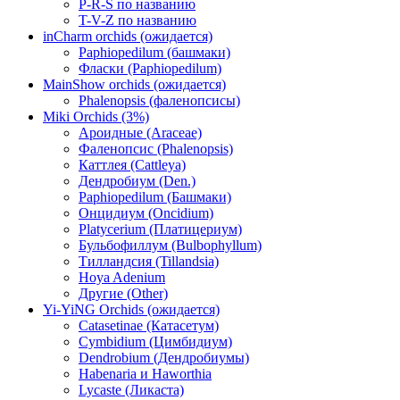
P-R-S по названию
T-V-Z по названию
inCharm orchids (ожидается)
Paphiopedilum (башмаки)
Фласки (Paphiopedilum)
MainShow orchids (ожидается)
Phalenopsis (фаленопсисы)
Miki Orchids (3%)
Ароидные (Araceae)
Фаленопсис (Phalenopsis)
Каттлея (Cattleya)
Дендробиум (Den.)
Paphiopedilum (Башмаки)
Онцидиум (Oncidium)
Platycerium (Платицериум)
Бульбофиллум (Bulbophyllum)
Тилландсия (Tillandsia)
Hoya Adenium
Другие (Other)
Yi-YiNG Orchids (ожидается)
Catasetinae (Катасетум)
Cymbidium (Цимбидиум)
Dendrobium (Дендробиумы)
Habenaria и Haworthia
Lycaste (Ликаста)