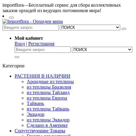
importflora—Бесплатный сервис для сбора коллективных
заказов орхидей из ведущих питомников мира!
Мой кабинет
Вход
|
Регистрация
Категории
РАСТЕНИЯ В НАЛИЧИИ
Ароидные из теплицы
из теплицы Бразилия
из теплицы Тайланд
из теплицы Европа
Тайвань
из теплицы Тайвань
Эквадор
из теплицы Эквадор
Сделано в Америке
Сопутствующие Товары