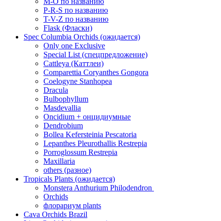
M-O по названию
P-R-S по названию
T-V-Z по названию
Flask (Фласки)
Spec Columbia Orchids (ожидается)
Only one Exclusive
Special List (спецпредложение)
Cattleya (Каттлеи)
Comparettia Coryanthes Gongora
Coelogyne Stanhopea
Dracula
Bulbophyllum
Masdevallia
Oncidium + онцидиумные
Dendrobium
Bollea Kefersteinia Pescatoria
Lepanthes Pleurothallis Restrepia
Porroglossum Restrepia
Maxillaria
others (разное)
Tropicals Plants (ожидается)
​​​​​​​Monstera Anthurium Philodendron
Orchids
флорариум plants
Cava Orchids Brazil