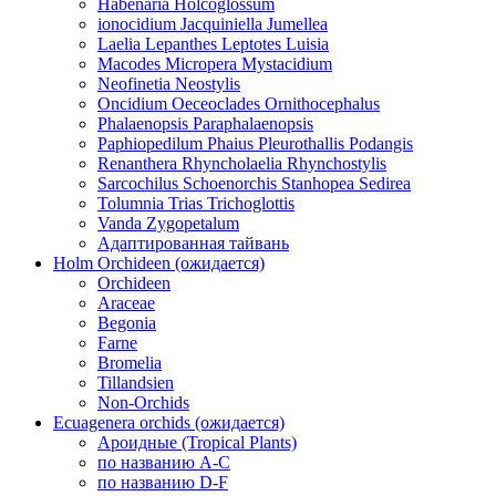
Habenaria Holcoglossum
ionocidium Jacquiniella Jumellea
Laelia Lepanthes Leptotes Luisia
Macodes Micropera Mystacidium
Neofinetia Neostylis
Oncidium Oeceoclades Ornithocephalus
Phalaenopsis Paraphalaenopsis
Paphiopedilum Phaius Pleurothallis Podangis
Renanthera Rhyncholaelia Rhynchostylis
Sarcochilus Schoenorchis Stanhopea Sedirea
Tolumnia Trias Trichoglottis
Vanda Zygopetalum
Адаптированная тайвань
Holm Orchideen (ожидается)
Orchideen
Araceae
Begonia
Farne
Bromelia
Tillandsien
Non-Orchids
Ecuagenera orchids (ожидается)
Ароидные (Tropical Plants)
по названию A-C
по названию D-F