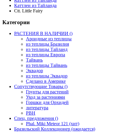
Каттлеи из Тайланда
Каттлеи из Тайланда
Ctt. Little Fairy
Категории
РАСТЕНИЯ В НАЛИЧИИ ()
Ароидные из теплицы
из теплицы Бразилия
из теплицы Тайланд
из теплицы Европа
Тайвань
из теплицы Тайвань
Эквадор
из теплицы Эквадор
Сделано в Америке
Сопутствующие Товары ()
Грунты для растений
Уход за растениями
Горшки для Орхидей
литература
РВН
Спец. предложения ()
Phal. Miki Meteor 121 (хит)
Бразильский Коллекционер (ожидается)