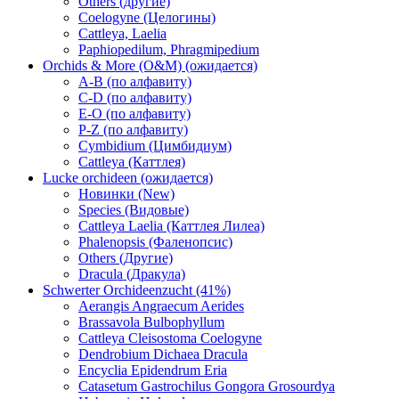
Others (другие)
Coelogyne (Целогины)
Cattleya, Laelia
Paphiopedilum, Phragmipedium
Orchids & More (O&M) (ожидается)
A-B (по алфавиту)
C-D (по алфавиту)
E-O (по алфавиту)
P-Z (по алфавиту)
Cymbidium (Цимбидиум)
Cattleya (Каттлея)
Lucke orchideen (ожидается)
Новинки (New)
Species (Видовые)
Cattleya Laelia (Каттлея Лилеа)
Phalenopsis (Фаленопсис)
Others (Другие)
Dracula (Дракула)
Schwerter Orchideenzucht (41%)
Aerangis Angraecum Aerides
Brassavola Bulbophyllum
Cattleya Cleisostoma Coelogyne
Dendrobium Dichaea Dracula
Encyclia Epidendrum Eria
Catasetum Gastrochilus Gongora Grosourdya