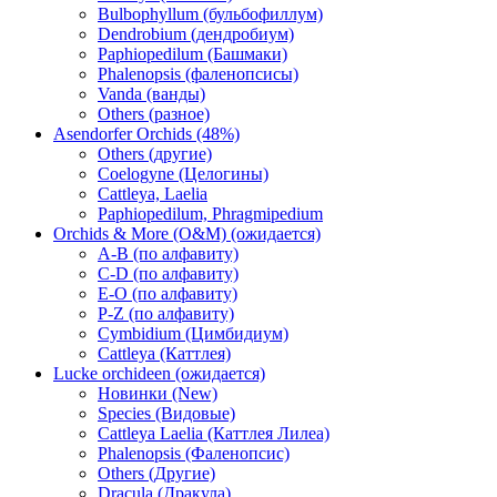
Bulbophyllum (бульбофиллум)
Dendrobium (дендробиум)
Paphiopedilum (Башмаки)
Phalenopsis (фаленопсисы)
Vanda (ванды)
Others (разное)
Asendorfer Orchids (48%)
Others (другие)
Coelogyne (Целогины)
Cattleya, Laelia
Paphiopedilum, Phragmipedium
Orchids & More (O&M) (ожидается)
A-B (по алфавиту)
C-D (по алфавиту)
E-O (по алфавиту)
P-Z (по алфавиту)
Cymbidium (Цимбидиум)
Cattleya (Каттлея)
Lucke orchideen (ожидается)
Новинки (New)
Species (Видовые)
Cattleya Laelia (Каттлея Лилеа)
Phalenopsis (Фаленопсис)
Others (Другие)
Dracula (Дракула)