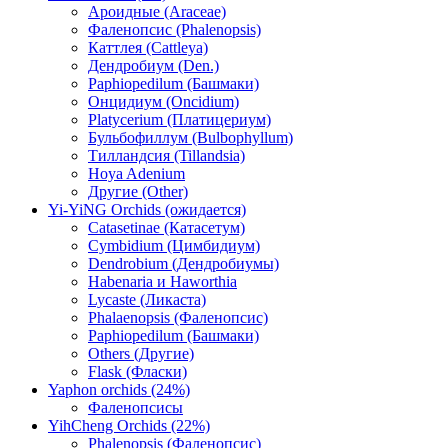
Ароидные (Araceae)
Фаленопсис (Phalenopsis)
Каттлея (Cattleya)
Дендробиум (Den.)
Paphiopedilum (Башмаки)
Онцидиум (Oncidium)
Platycerium (Платицериум)
Бульбофиллум (Bulbophyllum)
Тилландсия (Tillandsia)
Hoya Adenium
Другие (Other)
Yi-YiNG Orchids (ожидается)
Catasetinae (Катасетум)
Cymbidium (Цимбидиум)
Dendrobium (Дендробиумы)
Habenaria и Haworthia
Lycaste (Ликаста)
Phalaenopsis (Фаленопсис)
Paphiopedilum (Башмаки)
Others (Другие)
Flask (Фласки)
Yaphon orchids (24%)
Фаленопсисы
YihCheng Orchids (22%)
Phalenopsis (Фаленопсис)