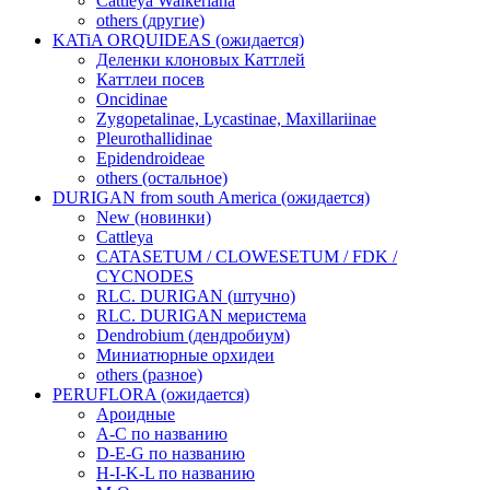
Cattleya Walkeriana
others (другие)
KATiA ORQUIDEAS (ожидается)
Деленки клоновых Каттлей
Каттлеи посев
Oncidinae
Zygopetalinae, Lycastinae, Maxillariinae
Pleurothallidinae
Epidendroideae
others (остальное)
DURIGAN from south America (ожидается)
New (новинки)
Cattleya
CATASETUM / CLOWESETUM / FDK /
CYCNODES
RLC. DURIGAN (штучно)
RLC. DURIGAN меристема
Dendrobium (дендробиум)
Миниатюрные орхидеи
others (разное)
PERUFLORA (ожидается)
Ароидные
A-C по названию
D-E-G по названию
H-I-K-L по названию