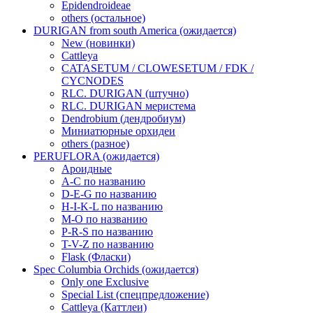
Epidendroideae
others (остальное)
DURIGAN from south America (ожидается)
New (новинки)
Cattleya
CATASETUM / CLOWESETUM / FDK /
CYCNODES
RLC. DURIGAN (штучно)
RLC. DURIGAN меристема
Dendrobium (дендробиум)
Миниатюрные орхидеи
others (разное)
PERUFLORA (ожидается)
Ароидные
A-C по названию
D-E-G по названию
H-I-K-L по названию
M-O по названию
P-R-S по названию
T-V-Z по названию
Flask (Фласки)
Spec Columbia Orchids (ожидается)
Only one Exclusive
Special List (спецпредложение)
Cattleya (Каттлеи)