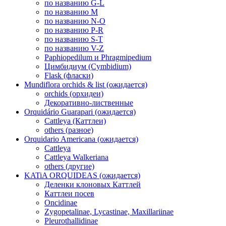
по названию G-L
по названию M
по названию N-O
по названию P-R
по названию S-T
по названию V-Z
Paphiopedilum и Phragmipedium
Цимбидиум (Cymbidium)
Flask (фласки)
Mundiflora orchids & list (ожидается)
orchids (орхидеи)
Декоративно-лиственные
Orquidário Guarapari (ожидается)
Cattleya (Каттлеи)
others (разное)
Orquidario Americana (ожидается)
Cattleya
Cattleya Walkeriana
others (другие)
KATiA ORQUIDEAS (ожидается)
Деленки клоновых Каттлей
Каттлеи посев
Oncidinae
Zygopetalinae, Lycastinae, Maxillariinae
Pleurothallidinae