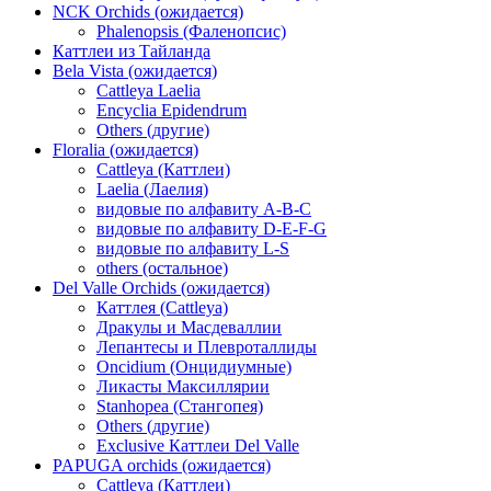
NCK Orchids (ожидается)
Phalenopsis (Фаленопсис)
Каттлеи из Тайланда
Bela Vista (ожидается)
Cattleya Laelia
Encyclia Epidendrum
Others (другие)
Floralia (ожидается)
Cattleya (Каттлеи)
Laelia (Лаелия)
видовые по алфавиту A-B-C
видовые по алфавиту D-E-F-G
видовые по алфавиту L-S
others (остальное)
Del Valle Orchids (ожидается)
Каттлея (Cattleya)
Дракулы и Масдеваллии
Лепантесы и Плевроталлиды
Oncidium (Онцидиумные)
Ликасты Максиллярии
Stanhopea (Стангопея)
Others (другие)
Exclusive Каттлеи Del Valle
PAPUGA orchids (ожидается)
Cattleya (Каттлеи)