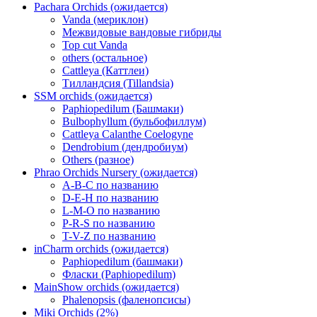
Pachara Orchids (ожидается)
Vanda (мериклон)
Межвидовые вандовые гибриды
Top cut Vanda
others (остальное)
Cattleya (Каттлеи)
Тилландсия (Tillandsia)
SSM orchids (ожидается)
Paphiopedilum (Башмаки)
Bulbophyllum (бульбофиллум)
Cattleya Calanthe Coelogyne
Dendrobium (дендробиум)
Others (разное)
Phrao Orchids Nursery (ожидается)
A-B-C по названию
D-E-H по названию
L-M-O по названию
P-R-S по названию
T-V-Z по названию
inCharm orchids (ожидается)
Paphiopedilum (башмаки)
Фласки (Paphiopedilum)
MainShow orchids (ожидается)
Phalenopsis (фаленопсисы)
Miki Orchids (2%)