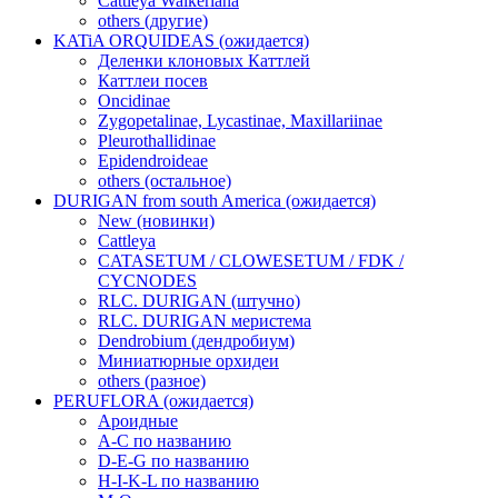
Cattleya Walkeriana
others (другие)
KATiA ORQUIDEAS (ожидается)
Деленки клоновых Каттлей
Каттлеи посев
Oncidinae
Zygopetalinae, Lycastinae, Maxillariinae
Pleurothallidinae
Epidendroideae
others (остальное)
DURIGAN from south America (ожидается)
New (новинки)
Cattleya
CATASETUM / CLOWESETUM / FDK /
CYCNODES
RLC. DURIGAN (штучно)
RLC. DURIGAN меристема
Dendrobium (дендробиум)
Миниатюрные орхидеи
others (разное)
PERUFLORA (ожидается)
Ароидные
A-C по названию
D-E-G по названию
H-I-K-L по названию