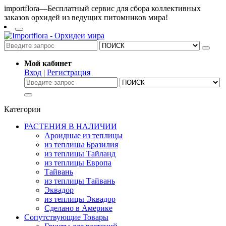
importflora—Бесплатный сервис для сбора коллективных
заказов орхидей из ведущих питомников мира!
Мой кабинет
Вход
|
Регистрация
Категории
РАСТЕНИЯ В НАЛИЧИИ
Ароидные из теплицы
из теплицы Бразилия
из теплицы Тайланд
из теплицы Европа
Тайвань
из теплицы Тайвань
Эквадор
из теплицы Эквадор
Сделано в Америке
Сопутствующие Товары