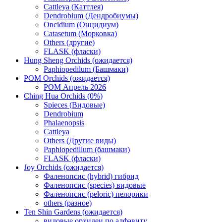
Cattleya (Каттлея)
Dendrobium (Дендробиумы)
Oncidium (Онцидиум)
Catasetum (Морковка)
Others (другие)
FLASK (фласки)
Hung Sheng Orchids (ожидается)
Paphiopedilum (Башмаки)
POM Orchids (ожидается)
POM Апрель 2026
Ching Hua Orchids (0%)
Spieces (Видовые)
Dendrobium
Phalaenopsis
Cattleya
Others (Другие виды)
Paphiopedillum (башмаки)
FLASK (фласки)
Joy Orchids (ожидается)
Фаленопсис (hybrid) гибрид
Фаленопсис (species) видовые
Фаленопсис (peloric) пелорики
others (разное)
Ten Shin Gardens (ожидается)
видовые орхидеи по алфавиту