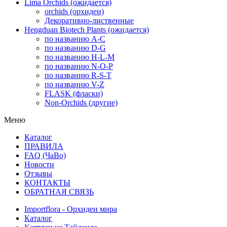
Lima Orchids (ожидается)
orchids (орхидеи)
Декоративно-лиственные
Hengduan Biotech Plants (ожидается)
по названию A-C
по названию D-G
по названию H-L-M
по названию N-O-P
по названию R-S-T
по названию V-Z
FLASK (фласки)
Non-Orchids (другие)
Меню
Каталог
ПРАВИЛА
FAQ (ЧаВо)
Новости
Отзывы
КОНТАКТЫ
ОБРАТНАЯ СВЯЗЬ
Importflora - Орхидеи мира
Каталог