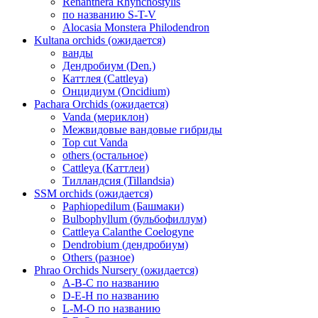
Renanthera Rhynchostylis
по названию S-T-V
Alocasia Monstera Philodendron
Kultana orchids (ожидается)
ванды
Дендробиум (Den.)
Каттлея (Cattleya)
Онцидиум (Oncidium)
Pachara Orchids (ожидается)
Vanda (мериклон)
Межвидовые вандовые гибриды
Top cut Vanda
others (остальное)
Cattleya (Каттлеи)
Тилландсия (Tillandsia)
SSM orchids (ожидается)
Paphiopedilum (Башмаки)
Bulbophyllum (бульбофиллум)
Cattleya Calanthe Coelogyne
Dendrobium (дендробиум)
Others (разное)
Phrao Orchids Nursery (ожидается)
A-B-C по названию
D-E-H по названию
L-M-O по названию