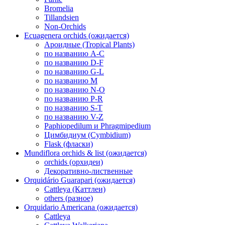
Bromelia
Tillandsien
Non-Orchids
Ecuagenera orchids (ожидается)
Ароидные (Tropical Plants)
по названию A-C
по названию D-F
по названию G-L
по названию M
по названию N-O
по названию P-R
по названию S-T
по названию V-Z
Paphiopedilum и Phragmipedium
Цимбидиум (Cymbidium)
Flask (фласки)
Mundiflora orchids & list (ожидается)
orchids (орхидеи)
Декоративно-лиственные
Orquidário Guarapari (ожидается)
Cattleya (Каттлеи)
others (разное)
Orquidario Americana (ожидается)
Cattleya