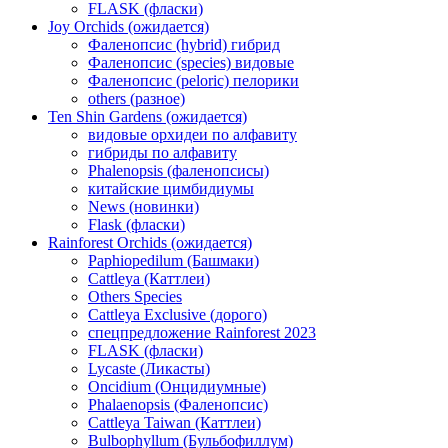
FLASK (фласки)
Joy Orchids (ожидается)
Фаленопсис (hybrid) гибрид
Фаленопсис (species) видовые
Фаленопсис (peloric) пелорики
others (разное)
Ten Shin Gardens (ожидается)
видовые орхидеи по алфавиту
гибриды по алфавиту
Phalenopsis (фаленопсисы)
китайские цимбидиумы
News (новинки)
Flask (фласки)
Rainforest Orchids (ожидается)
Paphiopedilum (Башмаки)
Cattleya (Каттлеи)
Others Species
Cattleya Exclusive (дорого)
спецпредложение Rainforest 2023
FLASK (фласки)
Lycaste (Ликасты)
Oncidium (Онцидиумные)
Phalaenopsis (Фаленопсис)
Cattleya Taiwan (Каттлеи)
Bulbophyllum (Бульбофиллум)