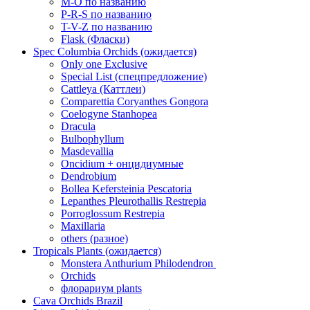
M-O по названию
P-R-S по названию
T-V-Z по названию
Flask (Фласки)
Spec Columbia Orchids (ожидается)
Only one Exclusive
Special List (спецпредложение)
Cattleya (Каттлеи)
Comparettia Coryanthes Gongora
Coelogyne Stanhopea
Dracula
Bulbophyllum
Masdevallia
Oncidium + онцидиумные
Dendrobium
Bollea Kefersteinia Pescatoria
Lepanthes Pleurothallis Restrepia
Porroglossum Restrepia
Maxillaria
others (разное)
Tropicals Plants (ожидается)
​​​​​​​Monstera Anthurium Philodendron
Orchids
флорариум plants
Cava Orchids Brazil