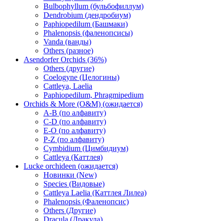
Bulbophyllum (бульбофиллум)
Dendrobium (дендробиум)
Paphiopedilum (Башмаки)
Phalenopsis (фаленопсисы)
Vanda (ванды)
Others (разное)
Asendorfer Orchids (36%)
Others (другие)
Coelogyne (Целогины)
Cattleya, Laelia
Paphiopedilum, Phragmipedium
Orchids & More (O&M) (ожидается)
A-B (по алфавиту)
C-D (по алфавиту)
E-O (по алфавиту)
P-Z (по алфавиту)
Cymbidium (Цимбидиум)
Cattleya (Каттлея)
Lucke orchideen (ожидается)
Новинки (New)
Species (Видовые)
Cattleya Laelia (Каттлея Лилеа)
Phalenopsis (Фаленопсис)
Others (Другие)
Dracula (Дракула)