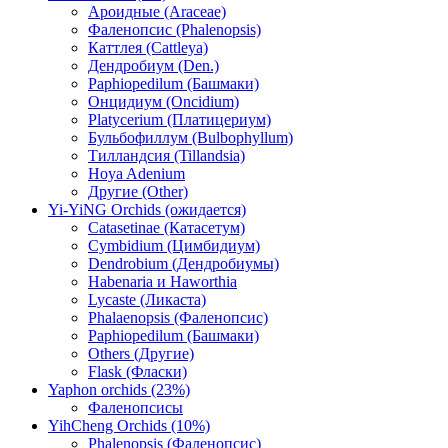
Ароидные (Araceae)
Фаленопсис (Phalenopsis)
Каттлея (Cattleya)
Дендробиум (Den.)
Paphiopedilum (Башмаки)
Онцидиум (Oncidium)
Platycerium (Платицериум)
Бульбофиллум (Bulbophyllum)
Тилландсия (Tillandsia)
Hoya Adenium
Другие (Other)
Yi-YiNG Orchids (ожидается)
Catasetinae (Катасетум)
Cymbidium (Цимбидиум)
Dendrobium (Дендробиумы)
Habenaria и Haworthia
Lycaste (Ликаста)
Phalaenopsis (Фаленопсис)
Paphiopedilum (Башмаки)
Others (Другие)
Flask (Фласки)
Yaphon orchids (23%)
Фаленопсисы
YihCheng Orchids (10%)
Phalenopsis (Фаленопсис)