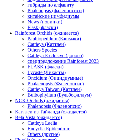
гибриды по алфавиту
Phalenopsis (фаленопсисы)
китайские цимбидиумы
News (новинки)
Flask (фласки)
Rainforest Orchids (ожидается)
Paphiopedilum (Башмаки)
Cattleya (Каттлеи)
Others Species
Cattleya Exclusive (дорого)
спецпредложение Rainforest 2023
FLASK (фласки)
Lycaste (Ликасты)
Oncidium (Онцидиумные)
Phalaenopsis (Фаленопсис)
Cattleya Taiwan (Каттлеи)
Bulbophyllum (Бульбофиллум)
NCK Orchids (ожидается)
Phalenopsis (Фаленопсис)
Каттлеи из Тайланда (ожидается)
Bela Vista (ожидается)
Cattleya Laelia
Encyclia Epidendrum
Others (другие)
Floralia (ожидается)