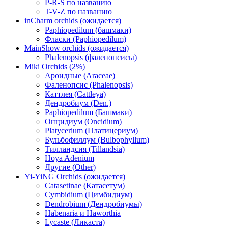
P-R-S по названию
T-V-Z по названию
inCharm orchids (ожидается)
Paphiopedilum (башмаки)
Фласки (Paphiopedilum)
MainShow orchids (ожидается)
Phalenopsis (фаленопсисы)
Miki Orchids (2%)
Ароидные (Araceae)
Фаленопсис (Phalenopsis)
Каттлея (Cattleya)
Дендробиум (Den.)
Paphiopedilum (Башмаки)
Онцидиум (Oncidium)
Platycerium (Платицериум)
Бульбофиллум (Bulbophyllum)
Тилландсия (Tillandsia)
Hoya Adenium
Другие (Other)
Yi-YiNG Orchids (ожидается)
Catasetinae (Катасетум)
Cymbidium (Цимбидиум)
Dendrobium (Дендробиумы)
Habenaria и Haworthia
Lycaste (Ликаста)