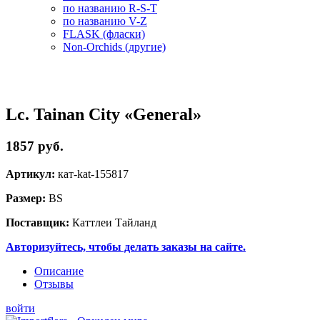
по названию R-S-T
по названию V-Z
FLASK (фласки)
Non-Orchids (другие)
Lc. Tainan City «General»
1857 руб.
Артикул:
кат-kat-155817
Размер:
BS
Поставщик:
Каттлеи Тайланд
Авторизуйтесь, чтобы делать заказы на сайте.
Описание
Отзывы
войти