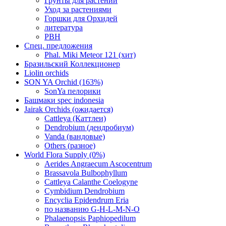
Грунты для растений
Уход за растениями
Горшки для Орхидей
литература
РВН
Спец. предложения
Phal. Miki Meteor 121 (хит)
Бразильский Коллекционер
Liolin orchids
SON YA Orchid (163%)
SonYa пелорики
Башмаки spec indonesia
Jairak Orchids (ожидается)
Cattleya (Каттлеи)
Dendrobium (дендробиум)
Vanda (вандовые)
Others (разное)
World Flora Supply (0%)
Aerides Angraecum Ascocentrum
Brassavola Bulbophyllum
Cattleya Calanthe Coelogyne
Cymbidium Dendrobium
Encyclia Epidendrum Eria
по названию G-H-L-M-N-O
Phalaenopsis Paphiopedilum