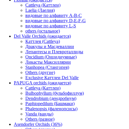
Cattleya (Каттлеи)
Laelia (Лаелия)
видовые по алфавиту A-B-C
видовые по алфавиту D-E-F-G
видовые по алфавиту L-S
others (остальное)
Del Valle Orchids (ожидается)
Каттлея (Cattleya)
Дракулы и Масдеваллии
Лепантесы и Плевроталлиды
Oncidium (Онцидиумные)
Ликасты Максиллярии
Stanhopea (Стангопея)
Others (другие)
Exclusive Каттлеи Del Valle
PAPUGA orchids (ожидается)
Cattleya (Каттлеи)
Bulbophyllum (бульбофиллум)
Dendrobium (дендробиум)
Paphiopedilum (Башмаки)
Phalenopsis (фаленопсисы)
Vanda (ванды)
Others (разное)
Asendorfer Orchids (36%)