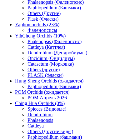
Phalaenopsis (Фаленопсис)
Paphiopedilum (Башмаки)
Others (Другие)
Flask (Фласки)
Yaphon orchids (23%)
Фаленопсисы
YihCheng Orchids (10%)
Phalenopsis (Фаленопсис)
Cattleya (Каттлея)
Dendrobium (Дендробиумы)
Oncidium (Онцидиум)
Catasetum (Морковка)
Others (другие)
FLASK (фласки)
Hung Sheng Orchids (ожидается)
Paphiopedilum (Башмаки)
POM Orchids (ожидается)
POM Апрель 2026
Ching Hua Orchids (0%)
Spieces (Видовые)
Dendrobium
Phalaenopsis
Cattleya
Others (Другие виды)
Paphiopedillum (башмаки)