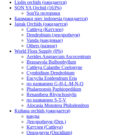
Liolin orchids (ожидается)
SON YA Orchid (163%)
SonYa пелорики
Башмаки spec indonesia (ожидается)
Jairak Orchids (ожидается)
Cattleya (Каттлеи)
Dendrobium (дендробиум)
Vanda (вандовые)
Others (разное)
World Flora Supply (0%)
Aerides Angraecum Ascocentrum
Brassavola Bulbophyllum
Cattleya Calanthe Coelogyne
Cymbidium Dendrobium
Encyclia Epidendrum Eria
по названию G-H-L-M-N-O
Phalaenopsis Paphiopedilum
Renanthera Rhynchostylis
по названию S-T-V
Alocasia Monstera Philodendron
Kultana orchids (ожидается)
ванды
Дендробиум (Den.)
Каттлея (Cattleya)
Онцидиум (Oncidium)