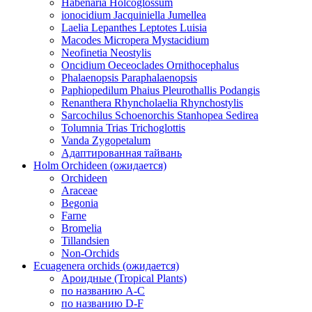
Habenaria Holcoglossum
ionocidium Jacquiniella Jumellea
Laelia Lepanthes Leptotes Luisia
Macodes Micropera Mystacidium
Neofinetia Neostylis
Oncidium Oeceoclades Ornithocephalus
Phalaenopsis Paraphalaenopsis
Paphiopedilum Phaius Pleurothallis Podangis
Renanthera Rhyncholaelia Rhynchostylis
Sarcochilus Schoenorchis Stanhopea Sedirea
Tolumnia Trias Trichoglottis
Vanda Zygopetalum
Адаптированная тайвань
Holm Orchideen (ожидается)
Orchideen
Araceae
Begonia
Farne
Bromelia
Tillandsien
Non-Orchids
Ecuagenera orchids (ожидается)
Ароидные (Tropical Plants)
по названию A-C
по названию D-F