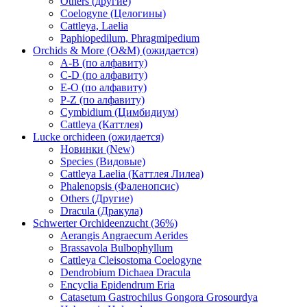
Others (другие)
Coelogyne (Целогины)
Cattleya, Laelia
Paphiopedilum, Phragmipedium
Orchids & More (O&M) (ожидается)
A-B (по алфавиту)
C-D (по алфавиту)
E-O (по алфавиту)
P-Z (по алфавиту)
Cymbidium (Цимбидиум)
Cattleya (Каттлея)
Lucke orchideen (ожидается)
Новинки (New)
Species (Видовые)
Cattleya Laelia (Каттлея Лилеа)
Phalenopsis (Фаленопсис)
Others (Другие)
Dracula (Дракула)
Schwerter Orchideenzucht (36%)
Aerangis Angraecum Aerides
Brassavola Bulbophyllum
Cattleya Cleisostoma Coelogyne
Dendrobium Dichaea Dracula
Encyclia Epidendrum Eria
Catasetum Gastrochilus Gongora Grosourdya