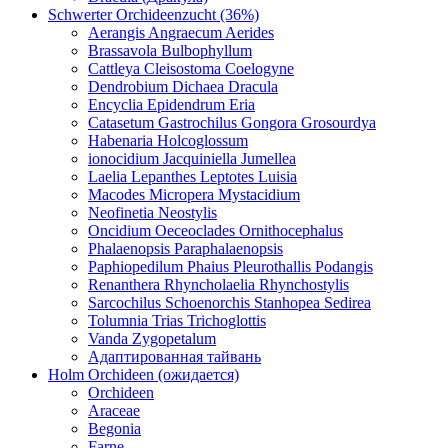
Schwerter Orchideenzucht (36%)
Aerangis Angraecum Aerides
Brassavola Bulbophyllum
Cattleya Cleisostoma Coelogyne
Dendrobium Dichaea Dracula
Encyclia Epidendrum Eria
Catasetum Gastrochilus Gongora Grosourdya
Habenaria Holcoglossum
ionocidium Jacquiniella Jumellea
Laelia Lepanthes Leptotes Luisia
Macodes Micropera Mystacidium
Neofinetia Neostylis
Oncidium Oeceoclades Ornithocephalus
Phalaenopsis Paraphalaenopsis
Paphiopedilum Phaius Pleurothallis Podangis
Renanthera Rhyncholaelia Rhynchostylis
Sarcochilus Schoenorchis Stanhopea Sedirea
Tolumnia Trias Trichoglottis
Vanda Zygopetalum
Адаптированная тайвань
Holm Orchideen (ожидается)
Orchideen
Araceae
Begonia
Farne