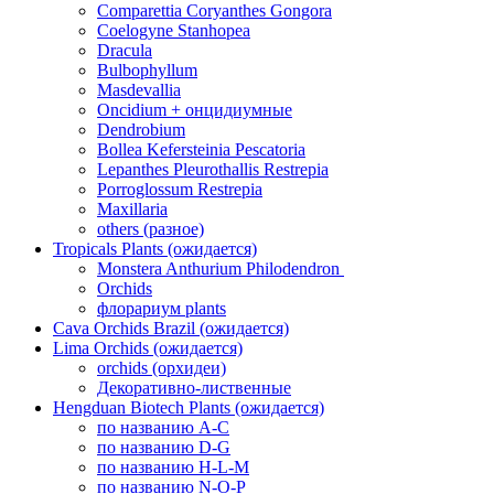
Comparettia Coryanthes Gongora
Coelogyne Stanhopea
Dracula
Bulbophyllum
Masdevallia
Oncidium + онцидиумные
Dendrobium
Bollea Kefersteinia Pescatoria
Lepanthes Pleurothallis Restrepia
Porroglossum Restrepia
Maxillaria
others (разное)
Tropicals Plants (ожидается)
​​​​​​​Monstera Anthurium Philodendron
Orchids
флорариум plants
Cava Orchids Brazil (ожидается)
Lima Orchids (ожидается)
orchids (орхидеи)
Декоративно-лиственные
Hengduan Biotech Plants (ожидается)
по названию A-C
по названию D-G
по названию H-L-M
по названию N-O-P