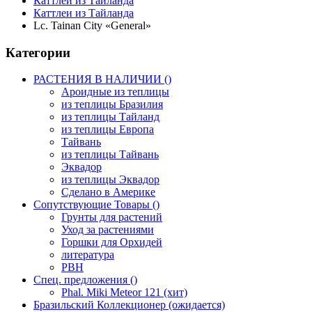
Каттлеи из Тайланда
Каттлеи из Тайланда
Lc. Tainan City «General»
Категории
РАСТЕНИЯ В НАЛИЧИИ ()
Ароидные из теплицы
из теплицы Бразилия
из теплицы Тайланд
из теплицы Европа
Тайвань
из теплицы Тайвань
Эквадор
из теплицы Эквадор
Сделано в Америке
Сопутствующие Товары ()
Грунты для растений
Уход за растениями
Горшки для Орхидей
литература
РВН
Спец. предложения ()
Phal. Miki Meteor 121 (хит)
Бразильский Коллекционер (ожидается)