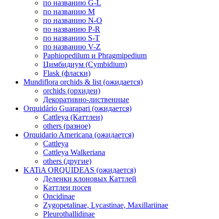
по названию G-L
по названию M
по названию N-O
по названию P-R
по названию S-T
по названию V-Z
Paphiopedilum и Phragmipedium
Цимбидиум (Cymbidium)
Flask (фласки)
Mundiflora orchids & list (ожидается)
orchids (орхидеи)
Декоративно-лиственные
Orquidário Guarapari (ожидается)
Cattleya (Каттлеи)
others (разное)
Orquidario Americana (ожидается)
Cattleya
Cattleya Walkeriana
others (другие)
KATiA ORQUIDEAS (ожидается)
Деленки клоновых Каттлей
Каттлеи посев
Oncidinae
Zygopetalinae, Lycastinae, Maxillariinae
Pleurothallidinae