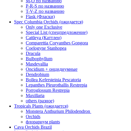
M-O по названию
P-R-S по названию
T-V-Z по названию
Flask (Фласки)
Spec Columbia Orchids (ожидается)
Only one Exclusive
Special List (спецпредложение)
Cattleya (Каттлеи)
Comparettia Coryanthes Gongora
Coelogyne Stanhopea
Dracula
Bulbophyllum
Masdevallia
Oncidium + онцидиумные
Dendrobium
Bollea Kefersteinia Pescatoria
Lepanthes Pleurothallis Restrepia
Porroglossum Restrepia
Maxillaria
others (разное)
Tropicals Plants (ожидается)
​​​​​​​Monstera Anthurium Philodendron
Orchids
флорариум plants
Cava Orchids Brazil