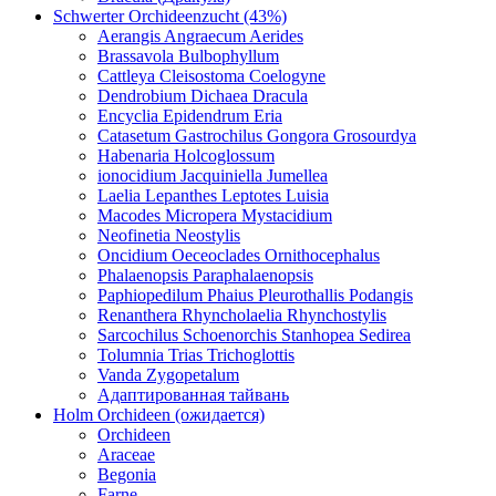
Schwerter Orchideenzucht (43%)
Aerangis Angraecum Aerides
Brassavola Bulbophyllum
Cattleya Cleisostoma Coelogyne
Dendrobium Dichaea Dracula
Encyclia Epidendrum Eria
Catasetum Gastrochilus Gongora Grosourdya
Habenaria Holcoglossum
ionocidium Jacquiniella Jumellea
Laelia Lepanthes Leptotes Luisia
Macodes Micropera Mystacidium
Neofinetia Neostylis
Oncidium Oeceoclades Ornithocephalus
Phalaenopsis Paraphalaenopsis
Paphiopedilum Phaius Pleurothallis Podangis
Renanthera Rhyncholaelia Rhynchostylis
Sarcochilus Schoenorchis Stanhopea Sedirea
Tolumnia Trias Trichoglottis
Vanda Zygopetalum
Адаптированная тайвань
Holm Orchideen (ожидается)
Orchideen
Araceae
Begonia
Farne