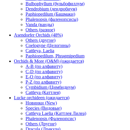
Bulbophyllum (бульбофиллум)
Dendrobium (дендробиум)
Paphiopedilum (Башмаки)
Phalenopsis (фаленопсисы)
Vanda (ванды)
Others (разное)
Asendorfer Orchids (48%)
Others (другие)
Coelogyne (Целогины)
Cattleya, Laelia
Paphiopedilum, Phragmipedium
Orchids & More (O&M) (ожидается)
A-B (по алфавиту)
C-D (по алфавиту)
E-O (по алфавиту)
P-Z (по алфавиту)
Cymbidium (Цимбидиум)
Cattleya (Каттлея)
Lucke orchideen (ожидается)
Новинки (New)
Species (Видовые)
Cattleya Laelia (Каттлея Лилеа)
Phalenopsis (Фаленопсис)
Others (Другие)
Dracula (Дракула)