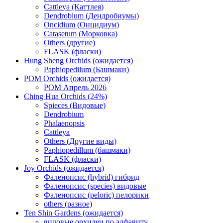
Cattleya (Каттлея)
Dendrobium (Дендробиумы)
Oncidium (Онцидиум)
Catasetum (Морковка)
Others (другие)
FLASK (фласки)
Hung Sheng Orchids (ожидается)
Paphiopedilum (Башмаки)
POM Orchids (ожидается)
POM Апрель 2026
Ching Hua Orchids (24%)
Spieces (Видовые)
Dendrobium
Phalaenopsis
Cattleya
Others (Другие виды)
Paphiopedillum (башмаки)
FLASK (фласки)
Joy Orchids (ожидается)
Фаленопсис (hybrid) гибрид
Фаленопсис (species) видовые
Фаленопсис (peloric) пелорики
others (разное)
Ten Shin Gardens (ожидается)
видовые орхидеи по алфавиту