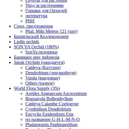
Грунты для растений
Уход за растениями
Горшки для Орхидей
литература
РВН
Спец. предложения
Phal. Miki Meteor 121 (хит)
Бразильский Коллекционер
Liolin orchids
SON YA Orchid (180%)
SonYa пелорики
Башмаки spec indonesia
Jairak Orchids (ожидается)
Cattleya (Каттлеи)
Dendrobium (дендробиум)
Vanda (вандовые)
Others (разное)
World Flora Supply (3%)
Aerides Angraecum Ascocentrum
Brassavola Bulbophyllum
Cattleya Calanthe Coelogyne
Cymbidium Dendrobium
Encyclia Epidendrum Eria
по названию G-H-L-M-N-O
Phalaenopsis Paphiopedilum