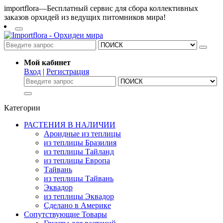
importflora—Бесплатный сервис для сбора коллективных
заказов орхидей из ведущих питомников мира!
Мой кабинет
Вход
|
Регистрация
Категории
РАСТЕНИЯ В НАЛИЧИИ
Ароидные из теплицы
из теплицы Бразилия
из теплицы Тайланд
из теплицы Европа
Тайвань
из теплицы Тайвань
Эквадор
из теплицы Эквадор
Сделано в Америке
Сопутствующие Товары