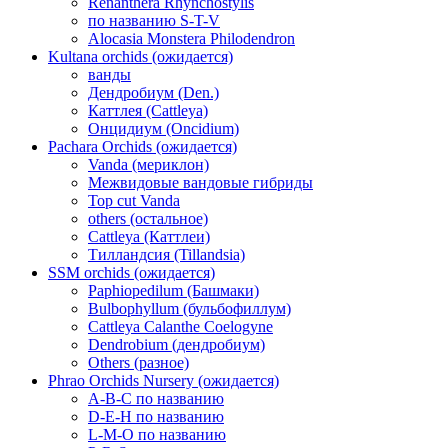
Renanthera Rhynchostylis
по названию S-T-V
Alocasia Monstera Philodendron
Kultana orchids (ожидается)
ванды
Дендробиум (Den.)
Каттлея (Cattleya)
Онцидиум (Oncidium)
Pachara Orchids (ожидается)
Vanda (мериклон)
Межвидовые вандовые гибриды
Top cut Vanda
others (остальное)
Cattleya (Каттлеи)
Тилландсия (Tillandsia)
SSM orchids (ожидается)
Paphiopedilum (Башмаки)
Bulbophyllum (бульбофиллум)
Cattleya Calanthe Coelogyne
Dendrobium (дендробиум)
Others (разное)
Phrao Orchids Nursery (ожидается)
A-B-C по названию
D-E-H по названию
L-M-O по названию