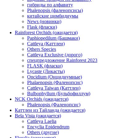
гибриды по алфавиту
Phalenopsis (фаленопсисы)
китайские цимбидиумы
News (новинки)
Flask (фласки)
Rainforest Orchids (ожидается)
Paphiopedilum (Башмаки)
Cattleya (Каттлеи)
Others Species
Cattleya Exclusive (дорого)
спецпредложение Rainforest 2023
FLASK (фласки)
Lycaste (Ликасты)
Oncidium (Онцидиумные)
Phalaenopsis (Фаленопсис)
Cattleya Taiwan (Каттлеи)
Bulbophyllum (Бульбофиллум)
NCK Orchids (ожидается)
Phalenopsis (Фаленопсис)
Каттлеи из Тайланда (ожидается)
Bela Vista (ожидается)
Cattleya Laelia
Encyclia Epidendrum
Others (другие)
Floralia (ожидается)