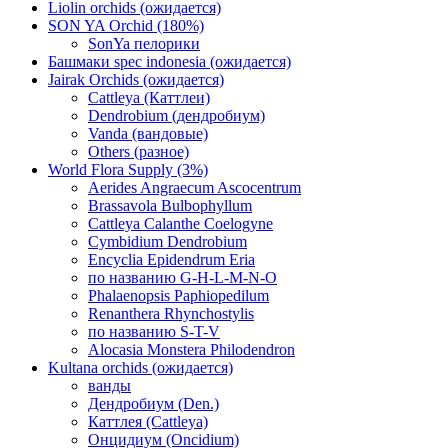
Liolin orchids (ожидается)
SON YA Orchid (180%)
SonYa пелорики
Башмаки spec indonesia (ожидается)
Jairak Orchids (ожидается)
Cattleya (Каттлеи)
Dendrobium (дендробиум)
Vanda (вандовые)
Others (разное)
World Flora Supply (3%)
Aerides Angraecum Ascocentrum
Brassavola Bulbophyllum
Cattleya Calanthe Coelogyne
Cymbidium Dendrobium
Encyclia Epidendrum Eria
по названию G-H-L-M-N-O
Phalaenopsis Paphiopedilum
Renanthera Rhynchostylis
по названию S-T-V
Alocasia Monstera Philodendron
Kultana orchids (ожидается)
ванды
Дендробиум (Den.)
Каттлея (Cattleya)
Онцидиум (Oncidium)