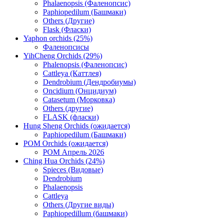
Phalaenopsis (Фаленопсис)
Paphiopedilum (Башмаки)
Others (Другие)
Flask (Фласки)
Yaphon orchids (25%)
Фаленопсисы
YihCheng Orchids (29%)
Phalenopsis (Фаленопсис)
Cattleya (Каттлея)
Dendrobium (Дендробиумы)
Oncidium (Онцидиум)
Catasetum (Морковка)
Others (другие)
FLASK (фласки)
Hung Sheng Orchids (ожидается)
Paphiopedilum (Башмаки)
POM Orchids (ожидается)
POM Апрель 2026
Ching Hua Orchids (24%)
Spieces (Видовые)
Dendrobium
Phalaenopsis
Cattleya
Others (Другие виды)
Paphiopedillum (башмаки)