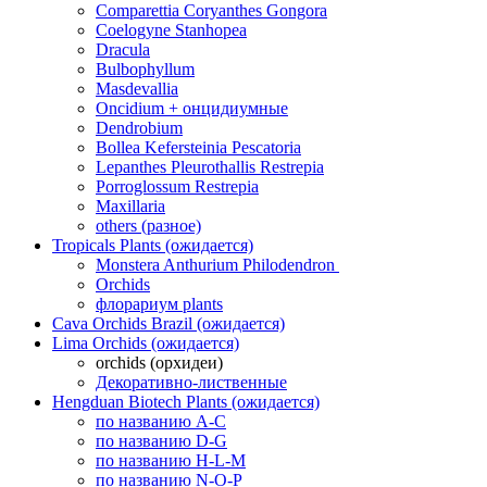
Comparettia Coryanthes Gongora
Coelogyne Stanhopea
Dracula
Bulbophyllum
Masdevallia
Oncidium + онцидиумные
Dendrobium
Bollea Kefersteinia Pescatoria
Lepanthes Pleurothallis Restrepia
Porroglossum Restrepia
Maxillaria
others (разное)
Tropicals Plants (ожидается)
​​​​​​​Monstera Anthurium Philodendron
Orchids
флорариум plants
Cava Orchids Brazil (ожидается)
Lima Orchids (ожидается)
orchids (орхидеи)
Декоративно-лиственные
Hengduan Biotech Plants (ожидается)
по названию A-C
по названию D-G
по названию H-L-M
по названию N-O-P