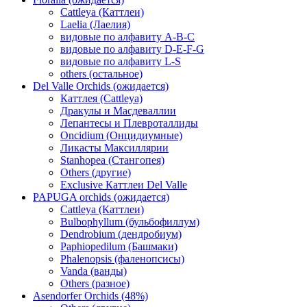
Cattleya (Каттлеи)
Laelia (Лаелия)
видовые по алфавиту A-B-C
видовые по алфавиту D-E-F-G
видовые по алфавиту L-S
others (остальное)
Del Valle Orchids (ожидается)
Каттлея (Cattleya)
Дракулы и Масдеваллии
Лепантесы и Плевроталлиды
Oncidium (Онцидиумные)
Ликасты Максиллярии
Stanhopea (Стангопея)
Others (другие)
Exclusive Каттлеи Del Valle
PAPUGA orchids (ожидается)
Cattleya (Каттлеи)
Bulbophyllum (бульбофиллум)
Dendrobium (дендробиум)
Paphiopedilum (Башмаки)
Phalenopsis (фаленопсисы)
Vanda (ванды)
Others (разное)
Asendorfer Orchids (48%)