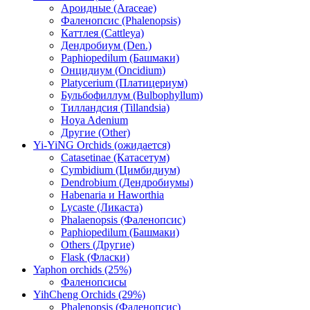
Ароидные (Araceae)
Фаленопсис (Phalenopsis)
Каттлея (Cattleya)
Дендробиум (Den.)
Paphiopedilum (Башмаки)
Онцидиум (Oncidium)
Platycerium (Платицериум)
Бульбофиллум (Bulbophyllum)
Тилландсия (Tillandsia)
Hoya Adenium
Другие (Other)
Yi-YiNG Orchids (ожидается)
Catasetinae (Катасетум)
Cymbidium (Цимбидиум)
Dendrobium (Дендробиумы)
Habenaria и Haworthia
Lycaste (Ликаста)
Phalaenopsis (Фаленопсис)
Paphiopedilum (Башмаки)
Others (Другие)
Flask (Фласки)
Yaphon orchids (25%)
Фаленопсисы
YihCheng Orchids (29%)
Phalenopsis (Фаленопсис)