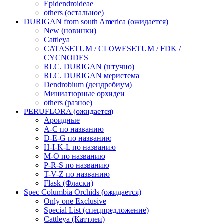
Epidendroideae
others (остальное)
DURIGAN from south America (ожидается)
New (новинки)
Cattleya
CATASETUM / CLOWESETUM / FDK /
CYCNODES
RLC. DURIGAN (штучно)
RLC. DURIGAN меристема
Dendrobium (дендробиум)
Миниатюрные орхидеи
others (разное)
PERUFLORA (ожидается)
Ароидные
A-C по названию
D-E-G по названию
H-I-K-L по названию
M-O по названию
P-R-S по названию
T-V-Z по названию
Flask (Фласки)
Spec Columbia Orchids (ожидается)
Only one Exclusive
Special List (спецпредложение)
Cattleya (Каттлеи)