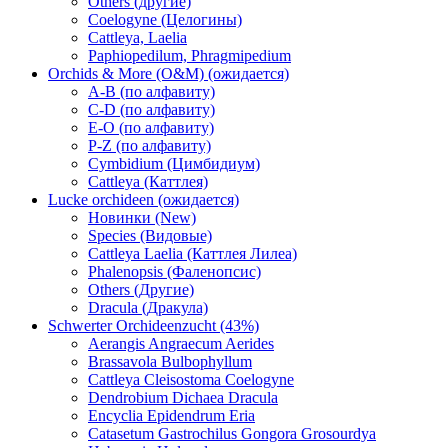
Others (другие)
Coelogyne (Целогины)
Cattleya, Laelia
Paphiopedilum, Phragmipedium
Orchids & More (O&M) (ожидается)
A-B (по алфавиту)
C-D (по алфавиту)
E-O (по алфавиту)
P-Z (по алфавиту)
Cymbidium (Цимбидиум)
Cattleya (Каттлея)
Lucke orchideen (ожидается)
Новинки (New)
Species (Видовые)
Cattleya Laelia (Каттлея Лилеа)
Phalenopsis (Фаленопсис)
Others (Другие)
Dracula (Дракула)
Schwerter Orchideenzucht (43%)
Aerangis Angraecum Aerides
Brassavola Bulbophyllum
Cattleya Cleisostoma Coelogyne
Dendrobium Dichaea Dracula
Encyclia Epidendrum Eria
Catasetum Gastrochilus Gongora Grosourdya