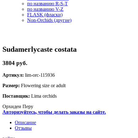
по названию R-S-T
по названию V-Z
FLASK (фласки)
Non-Orchids (другие)
Sudamerlycaste costata
3804 руб.
Артикул:
lim-orc-115936
Размер:
Flowering size or adult
Поставщик:
Lima orchids
Орхидеи Перу
Авторизуйтесь, чтобы делать заказы на сайте.
Описание
Отзывы