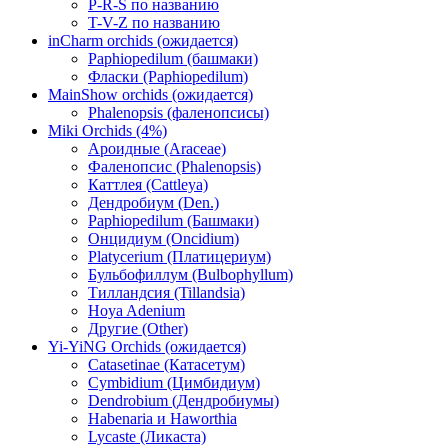
P-R-S по названию
T-V-Z по названию
inCharm orchids (ожидается)
Paphiopedilum (башмаки)
Фласки (Paphiopedilum)
MainShow orchids (ожидается)
Phalenopsis (фаленопсисы)
Miki Orchids (4%)
Ароидные (Araceae)
Фаленопсис (Phalenopsis)
Каттлея (Cattleya)
Дендробиум (Den.)
Paphiopedilum (Башмаки)
Онцидиум (Oncidium)
Platycerium (Платицериум)
Бульбофиллум (Bulbophyllum)
Тилландсия (Tillandsia)
Hoya Adenium
Другие (Other)
Yi-YiNG Orchids (ожидается)
Catasetinae (Катасетум)
Cymbidium (Цимбидиум)
Dendrobium (Дендробиумы)
Habenaria и Haworthia
Lycaste (Ликаста)