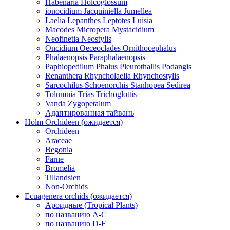
Habenaria Holcoglossum
ionocidium Jacquiniella Jumellea
Laelia Lepanthes Leptotes Luisia
Macodes Micropera Mystacidium
Neofinetia Neostylis
Oncidium Oeceoclades Ornithocephalus
Phalaenopsis Paraphalaenopsis
Paphiopedilum Phaius Pleurothallis Podangis
Renanthera Rhyncholaelia Rhynchostylis
Sarcochilus Schoenorchis Stanhopea Sedirea
Tolumnia Trias Trichoglottis
Vanda Zygopetalum
Адаптированная тайвань
Holm Orchideen (ожидается)
Orchideen
Araceae
Begonia
Farne
Bromelia
Tillandsien
Non-Orchids
Ecuagenera orchids (ожидается)
Ароидные (Tropical Plants)
по названию A-C
по названию D-F