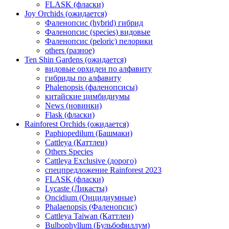
FLASK (фласки)
Joy Orchids (ожидается)
Фаленопсис (hybrid) гибрид
Фаленопсис (species) видовые
Фаленопсис (peloric) пелорики
others (разное)
Ten Shin Gardens (ожидается)
видовые орхидеи по алфавиту
гибриды по алфавиту
Phalenopsis (фаленопсисы)
китайские цимбидиумы
News (новинки)
Flask (фласки)
Rainforest Orchids (ожидается)
Paphiopedilum (Башмаки)
Cattleya (Каттлеи)
Others Species
Cattleya Exclusive (дорого)
спецпредложение Rainforest 2023
FLASK (фласки)
Lycaste (Ликасты)
Oncidium (Онцидиумные)
Phalaenopsis (Фаленопсис)
Cattleya Taiwan (Каттлеи)
Bulbophyllum (Бульбофиллум)