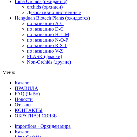
Lima Orchids (ожидается)
orchids (орхидеи)
Декоративно-лиственные
Hengduan Biotech Plants (ожидается)
по названию A-C
по названию D-G
по названию H-L-M
по названию N-O-P
по названию R-S-T
по названию V-Z
FLASK (фласки)
Non-Orchids (другие)
Меню
Каталог
ПРАВИЛА
FAQ (ЧаВо)
Новости
Отзывы
КОНТАКТЫ
ОБРАТНАЯ СВЯЗЬ
Importflora - Орхидеи мира
Каталог