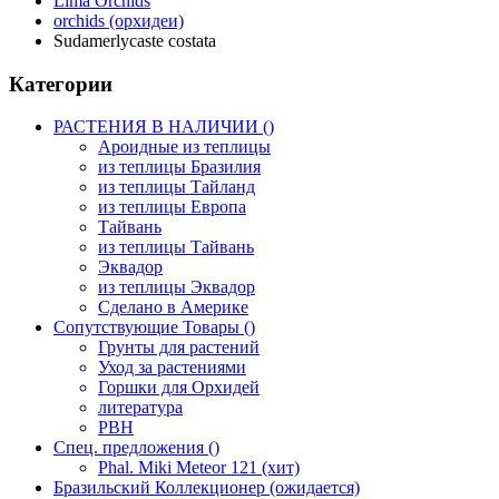
Lima Orchids
orchids (орхидеи)
Sudamerlycaste costata
Категории
РАСТЕНИЯ В НАЛИЧИИ ()
Ароидные из теплицы
из теплицы Бразилия
из теплицы Тайланд
из теплицы Европа
Тайвань
из теплицы Тайвань
Эквадор
из теплицы Эквадор
Сделано в Америке
Сопутствующие Товары ()
Грунты для растений
Уход за растениями
Горшки для Орхидей
литература
РВН
Спец. предложения ()
Phal. Miki Meteor 121 (хит)
Бразильский Коллекционер (ожидается)