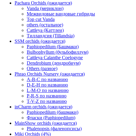
Pachara Orchids (ожидается)
Vanda (мериклон)
Межвидовые вандовые гибриды
Top cut Vanda
others (остальное)
Cattleya (Каттлеи)
Тилландсия (Tillandsia)
SSM orchids (ожидается)
Paphiopedilum (Башмаки)
Bulbophyllum (бульбофиллум)
Cattleya Calanthe Coelogyne
Dendrobium (дендробиум)
Others (разное)
Phrao Orchids Nursery (ожидается)
A-B-C по названию
D-E-H по названию
L-M-O по названию
P-R-S по названию
T-V-Z по названию
inCharm orchids (ожидается)
Paphiopedilum (башмаки)
Фласки (Paphiopedilum)
MainShow orchids (ожидается)
Phalenopsis (фаленопсисы)
Miki Orchids (4%)