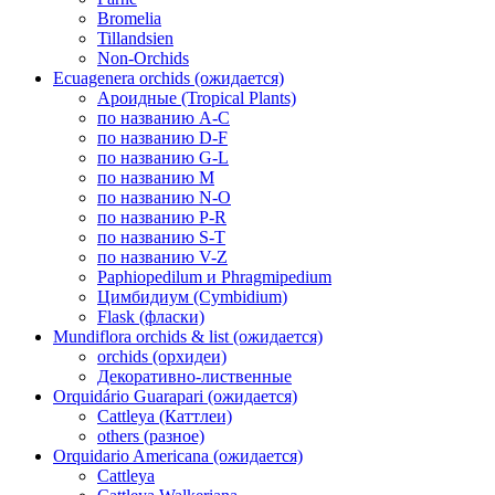
Bromelia
Tillandsien
Non-Orchids
Ecuagenera orchids (ожидается)
Ароидные (Tropical Plants)
по названию A-C
по названию D-F
по названию G-L
по названию M
по названию N-O
по названию P-R
по названию S-T
по названию V-Z
Paphiopedilum и Phragmipedium
Цимбидиум (Cymbidium)
Flask (фласки)
Mundiflora orchids & list (ожидается)
orchids (орхидеи)
Декоративно-лиственные
Orquidário Guarapari (ожидается)
Cattleya (Каттлеи)
others (разное)
Orquidario Americana (ожидается)
Cattleya