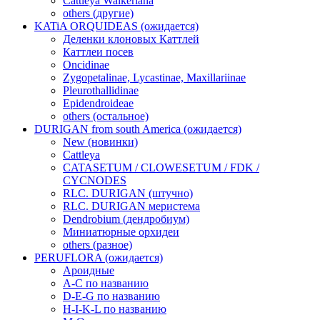
Cattleya Walkeriana
others (другие)
KATiA ORQUIDEAS (ожидается)
Деленки клоновых Каттлей
Каттлеи посев
Oncidinae
Zygopetalinae, Lycastinae, Maxillariinae
Pleurothallidinae
Epidendroideae
others (остальное)
DURIGAN from south America (ожидается)
New (новинки)
Cattleya
CATASETUM / CLOWESETUM / FDK /
CYCNODES
RLC. DURIGAN (штучно)
RLC. DURIGAN меристема
Dendrobium (дендробиум)
Миниатюрные орхидеи
others (разное)
PERUFLORA (ожидается)
Ароидные
A-C по названию
D-E-G по названию
H-I-K-L по названию