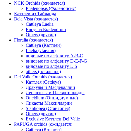
NCK Orchids (ожидается)
Phalenopsis (Фаленопсис)
Каттлеи из Тайланда
Bela Vista (ожидается)
Cattleya Laelia
Encyclia Epidendrum
Others (другие)
Floralia (ожидается)
Cattleya (Каттлеи)
Laelia (Лаелия)
видовые по алфавиту A-B-C
видовые по алфавиту D-E-F-G
видовые по алфавиту L-S
others (остальное)
Del Valle Orchids (ожидается)
Каттлея (Cattleya)
Дракулы и Масдеваллии
Лепантесы и Плевроталлиды
Oncidium (Онцидиумные)
Ликасты Максиллярии
Stanhopea (Стангопея)
Others (другие)
Exclusive Каттлеи Del Valle
PAPUGA orchids (ожидается)
Cattleya (Каттлеи)