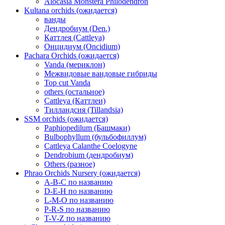
Alocasia Monstera Philodendron
Kultana orchids (ожидается)
ванды
Дендробиум (Den.)
Каттлея (Cattleya)
Онцидиум (Oncidium)
Pachara Orchids (ожидается)
Vanda (мериклон)
Межвидовые вандовые гибриды
Top cut Vanda
others (остальное)
Cattleya (Каттлеи)
Тилландсия (Tillandsia)
SSM orchids (ожидается)
Paphiopedilum (Башмаки)
Bulbophyllum (бульбофиллум)
Cattleya Calanthe Coelogyne
Dendrobium (дендробиум)
Others (разное)
Phrao Orchids Nursery (ожидается)
A-B-C по названию
D-E-H по названию
L-M-O по названию
P-R-S по названию
T-V-Z по названию