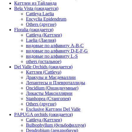
Каттлеи из Тайланда
Bela Vista (ожидается)
Cattleya Laelia
Encyclia Epidendrum
Others (другие)
Floralia (ожидается)
Cattleya (Каттлеи)
Laelia (Лаелия)
видовые по алфавиту A-B-C
видовые по алфавиту D-E-F-G
видовые по алфавиту L-S
others (остальное)
Del Valle Orchids (ожидается)
Каттлея (Cattleya)
Дракулы и Масдеваллии
Лепантесы и Плевроталлиды
Oncidium (Онцидиумные)
Ликасты Максиллярии
Stanhopea (Стангопея)
Others (другие)
Exclusive Каттлеи Del Valle
PAPUGA orchids (ожидается)
Cattleya (Каттлеи)
Bulbophyllum (бульбофиллум)
Dendrobium (дендробиум)