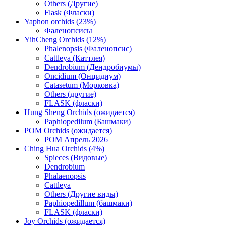
Others (Другие)
Flask (Фласки)
Yaphon orchids (23%)
Фаленопсисы
YihCheng Orchids (12%)
Phalenopsis (Фаленопсис)
Cattleya (Каттлея)
Dendrobium (Дендробиумы)
Oncidium (Онцидиум)
Catasetum (Морковка)
Others (другие)
FLASK (фласки)
Hung Sheng Orchids (ожидается)
Paphiopedilum (Башмаки)
POM Orchids (ожидается)
POM Апрель 2026
Ching Hua Orchids (4%)
Spieces (Видовые)
Dendrobium
Phalaenopsis
Cattleya
Others (Другие виды)
Paphiopedillum (башмаки)
FLASK (фласки)
Joy Orchids (ожидается)