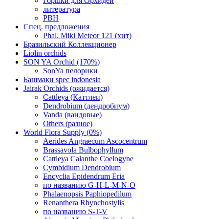
Горшки для Орхидей
литература
РВН
Спец. предложения
Phal. Miki Meteor 121 (хит)
Бразильский Коллекционер
Liolin orchids
SON YA Orchid (170%)
SonYa пелорики
Башмаки spec indonesia
Jairak Orchids (ожидается)
Cattleya (Каттлеи)
Dendrobium (дендробиум)
Vanda (вандовые)
Others (разное)
World Flora Supply (0%)
Aerides Angraecum Ascocentrum
Brassavola Bulbophyllum
Cattleya Calanthe Coelogyne
Cymbidium Dendrobium
Encyclia Epidendrum Eria
по названию G-H-L-M-N-O
Phalaenopsis Paphiopedilum
Renanthera Rhynchostylis
по названию S-T-V