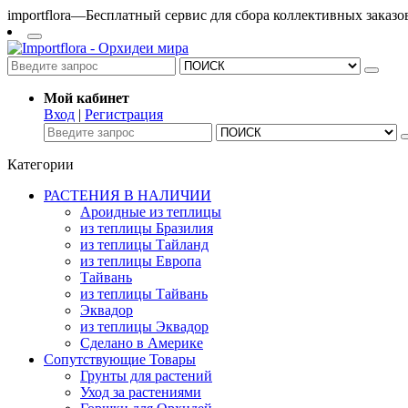
importflora—Бесплатный сервис для сбора коллективных заказ
Мой кабинет
Вход
|
Регистрация
Категории
РАСТЕНИЯ В НАЛИЧИИ
Ароидные из теплицы
из теплицы Бразилия
из теплицы Тайланд
из теплицы Европа
Тайвань
из теплицы Тайвань
Эквадор
из теплицы Эквадор
Сделано в Америке
Сопутствующие Товары
Грунты для растений
Уход за растениями