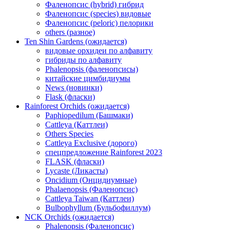
Фаленопсис (hybrid) гибрид
Фаленопсис (species) видовые
Фаленопсис (peloric) пелорики
others (разное)
Ten Shin Gardens (ожидается)
видовые орхидеи по алфавиту
гибриды по алфавиту
Phalenopsis (фаленопсисы)
китайские цимбидиумы
News (новинки)
Flask (фласки)
Rainforest Orchids (ожидается)
Paphiopedilum (Башмаки)
Cattleya (Каттлеи)
Others Species
Cattleya Exclusive (дорого)
спецпредложение Rainforest 2023
FLASK (фласки)
Lycaste (Ликасты)
Oncidium (Онцидиумные)
Phalaenopsis (Фаленопсис)
Cattleya Taiwan (Каттлеи)
Bulbophyllum (Бульбофиллум)
NCK Orchids (ожидается)
Phalenopsis (Фаленопсис)