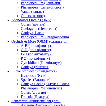
Paphiopedilum (Башмаки)
Phalenopsis (фаленопсисы)
Vanda (ванды)
Others (разное)
Asendorfer Orchids (36%)
Others (другие)
Coelogyne (Целогины)
Cattleya, Laelia
Paphiopedilum, Phragmipedium
Orchids & More (O&M) (ожидается)
A-B (по алфавиту)
C-D (по алфавиту)
E-O (по алфавиту)
P-Z (по алфавиту)
Cymbidium (Цимбидиум)
Cattleya (Каттлея)
Lucke orchideen (ожидается)
Новинки (New)
Species (Видовые)
Cattleya Laelia (Каттлея Лилеа)
Phalenopsis (Фаленопсис)
Others (Другие)
Dracula (Дракула)
Schwerter Orchideenzucht (37%)
Aerangis Angraecum Aerides