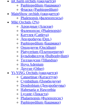
inCharm orchids (ожидается)
Paphiopedilum (башмаки)
Фласки (Paphiopedilum)
MainShow orchids (ожидается)
Phalenopsis (фаленопсисы)
Miki Orchids (2%)
Ароидные (Araceae)
Фаленопсис (Phalenopsis)
Каттлея (Cattleya)
Дендробиум (Den.)
Paphiopedilum (Башмаки)
Онцидиум (Oncidium)
Platycerium (Платицериум)
Бульбофиллум (Bulbophyllum)
Тилландсия (Tillandsia)
Hoya Adenium
Другие (Other)
Yi-YiNG Orchids (ожидается)
Catasetinae (Катасетум)
Cymbidium (Цимбидиум)
Dendrobium (Дендробиумы)
Habenaria и Haworthia
Lycaste (Ликаста)
Phalaenopsis (Фаленопсис)
Paphiopedilum (Башмаки)